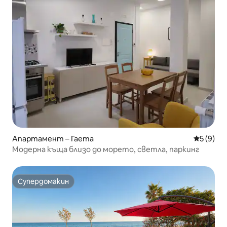
Апартамент – Гаета
Средна о
5 (9)
Модерна къща близо до морето, светла, паркинг
Супердомакин
Супердомакин