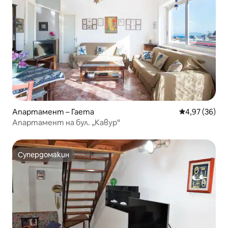
Апартамент – Гаета
Средна оценк
4,97 (36)
Апартамент на бул. „Кавур“
Супердомакин
Супердомакин