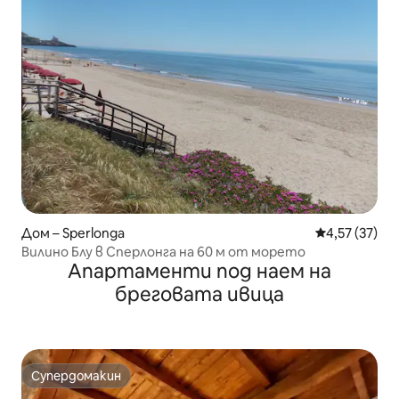
Дом – Sperlonga
Средна оценк
4,57 (37)
Вилино Блу в Сперлонга на 60 м от морето
Апартаменти под наем на
бреговата ивица
Супердомакин
Супердомакин