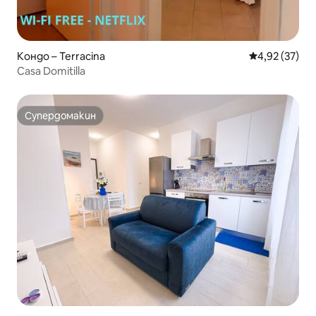
Кондо – Terracina
Средна оценк
4,92 (37)
Casa Domitilla
Супердомакин
Супердомакин