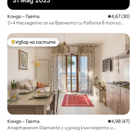
Кондо – Гаета
Средна оценк
4,67 (30)
2+4 Насладете се на времето си Работа в топло
време
Избор на гостите
Най-популярен избор на гостите
Кондо – Гаета
Средна оценк
4,98 (47)
Апартамент Diamante с изглед към морето и
паркомясто