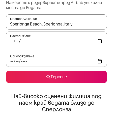
Намерете и резервирайте чрез Airbnb уникални
места до водата
Местоположение
Когато резултатите се покажат, използвайте клавишите 
Настаняване
Освобождаване
Търсене
Най-високо оценени жилища под
наем край водата близо до
Сперлонга