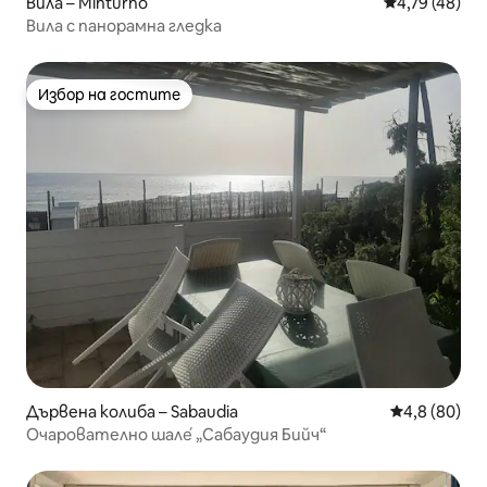
Вила – Minturno
Средна оценк
4,79 (48)
Вила с панорамна гледка
Избор на гостите
Избор на гостите
Дървена колиба – Sabaudia
Средна оцен
4,8 (80)
Очарователно шале́ „Сабаудия Бийч“