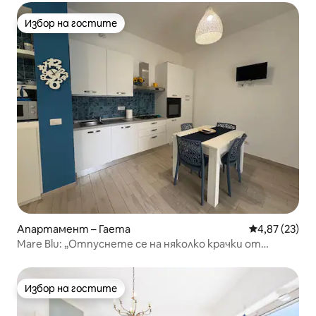
Избор на гостите
Избор на гостите
Апартамент – Гаета
Средна оценк
4,87 (23)
Mare Blu: „Отпуснете се на няколко крачки от
морето“
Избор на гостите
Избор на гостите