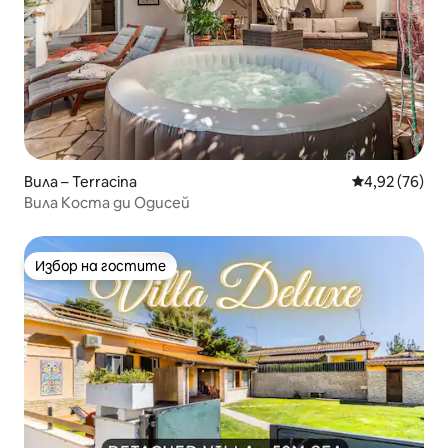
Вила – Terracina
Средна оценк
4,92 (76)
Вила Коста ди Одисей
Избор на гостите
Избор на гостите