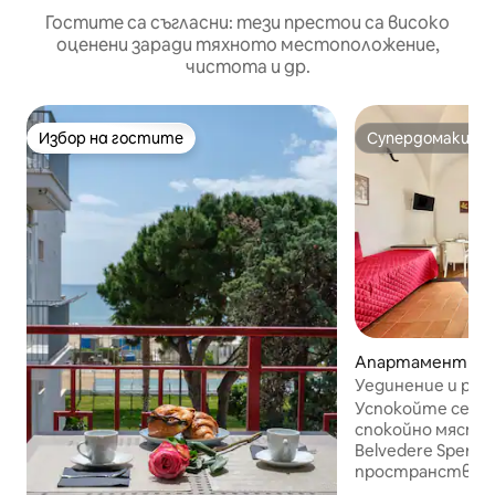
Гостите са съгласни: тези престои са високо
оценени заради тяхното местоположение,
чистота и др.
Избор на гостите
Супердомакин
Избор на гостите
Супердомакин
Апартамент – Sp
Уединение и рела
морето в Belvede
Успокойте се в 
спокойно място 
Belvedere Sperl
пространство с
сърцето на ист