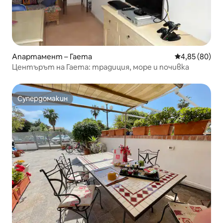
Апартамент – Гаета
Средна оценк
4,85 (80)
Центърът на Гаета: традиция, море и почивка
Супердомакин
Супердомакин