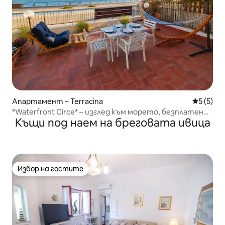
Апартамент – Terracina
Средна о
5 (5)
*Waterfront Circe* – изглед към морето, безплатен
Къщи под наем на бреговата ивица
паркинг
Избор на гостите
Избор на гостите