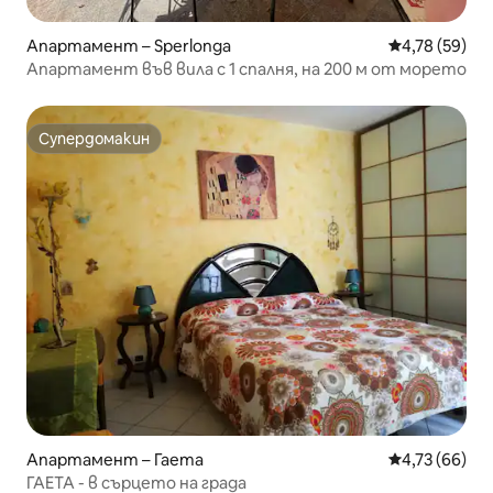
Апартамент – Sperlonga
Средна оценк
4,78 (59)
Апартамент във вила с 1 спалня, на 200 м от морето
Супердомакин
Супердомакин
Апартамент – Гаета
Средна оценк
4,73 (66)
ГАЕТА - в сърцето на града