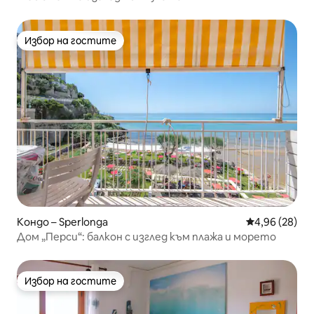
Избор на гостите
Избор на гостите
Кондо – Sperlonga
Средна оценк
4,96 (28)
Дом „Перси“: балкон с изглед към плажа и морето
Избор на гостите
Избор на гостите