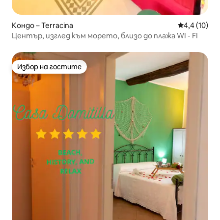
Кондо – Terracina
Средна оцен
4,4 (10)
Център, изглед към морето, близо до плажа WI - FI
Избор на гостите
Избор на гостите