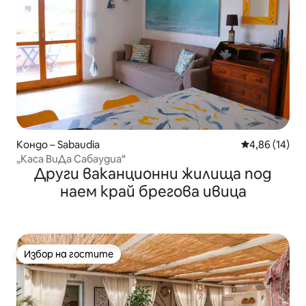
Кондо – Sabaudia
Средна оценк
4,86 (14)
„Каса ВиДа Сабаудиа“
Други ваканционни жилища под
наем край брегова ивица
Избор на гостите
Избор на гостите