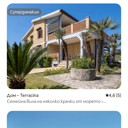
Супердомакин
Супердомакин
Дом – Terracina
Средна оце
4,6 (5)
Семейна вила на няколко крачки от морето •
4 спални