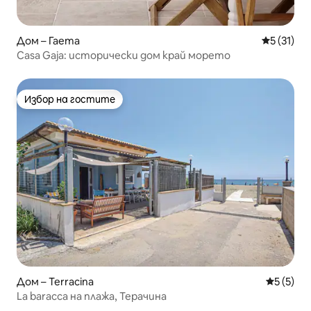
Дом – Гаета
Средна оц
5 (31)
Casa Gaja: исторически дом край морето
Избор на гостите
Избор на гостите
Дом – Terracina
Средна о
5 (5)
La baracca на плажа, Терачина