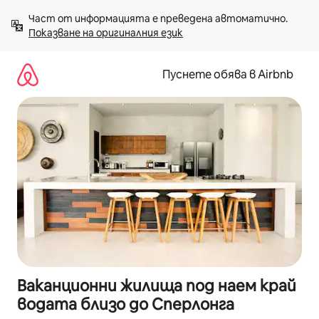
Пропускане
Част от информацията е преведена автоматично. 
към
Показване на оригиналния език
съдържанието
Пуснете обява в Airbnb
Ваканционни жилища под наем край
водата близо до Сперлонга