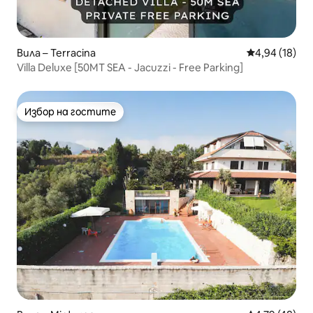
Вила – Terracina
Средна оценк
4,94 (18)
Villa Deluxe [50MT SEA - Jacuzzi - Free Parking]
Избор на гостите
Избор на гостите