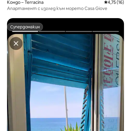
Кондо – Terracina
Средна оценк
4,75 (16)
Апартамент с изглед към морето Casa Giove
Супердомакин
Супердомакин