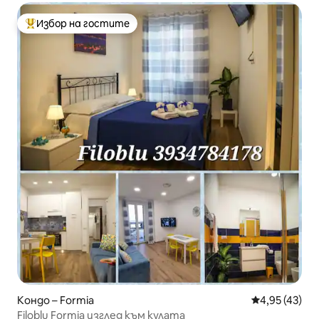
Избор на гостите
Най-популярен избор на гостите
Кондо – Formia
Средна оценк
4,95 (43)
Filoblu Formia изглед към кулата