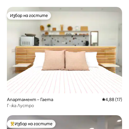
Избор на гостите
Избор на гостите
Апартамент – Гаета
Средна оценк
4,88 (17)
Г-жа Лустро
Избор на гостите
Най-популярен избор на гостите