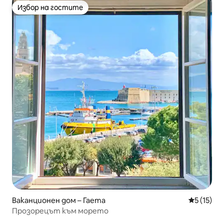
Избор на гостите
Избор на гостите
Ваканционен дом – Гаета
Средна оц
5 (15)
Прозорецът към морето