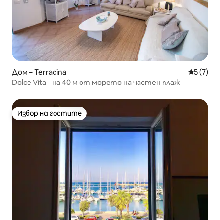
Дом – Terracina
Средна о
5 (7)
Dolce Vita - на 40 м от морето на частен плаж
Избор на гостите
Избор на гостите