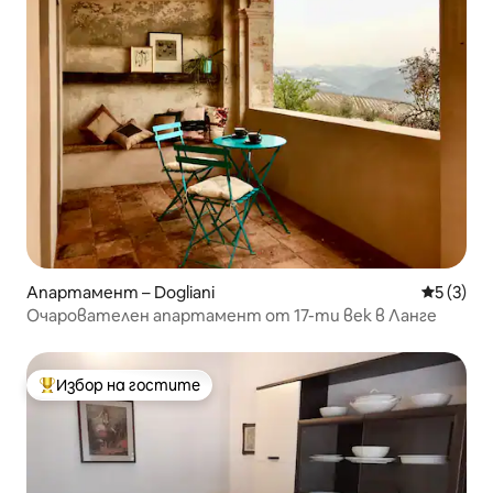
Апартамент – Dogliani
Средна о
5 (3)
Очарователен апартамент от 17-ти век в Ланге
Избор на гостите
Най-популярен избор на гостите