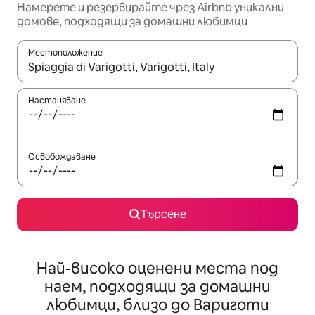
Намерете и резервирайте чрез Airbnb уникални
домове, подходящи за домашни любимци
Местоположение
Когато резултатите се покажат, използвайте клавишите 
Настаняване
Освобождаване
Търсене
Най-високо оценени места под
наем, подходящи за домашни
любимци, близо до Вариготи