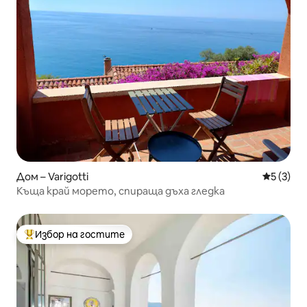
Дом – Varigotti
Средна о
5 (3)
Къща край морето, спираща дъха гледка
Избор на гостите
Най-популярен избор на гостите