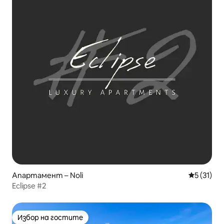
Апартамент – Noli
Средна оц
5 (31)
Eclipse #2
Избор на гостите
Избор на гостите