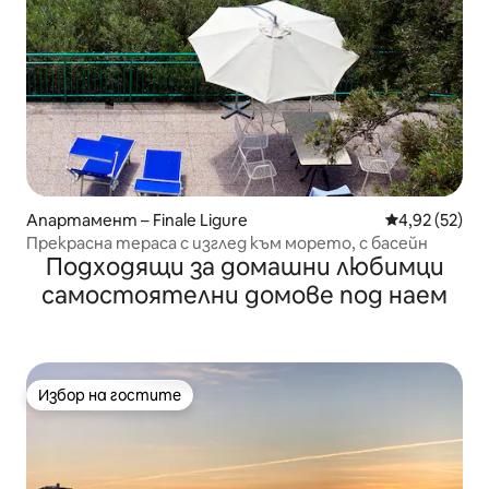
Апартамент – Finale Ligure
Средна оценк
4,92 (52)
Прекрасна тераса с изглед към морето, с басейн
Подходящи за домашни любимци
самостоятелни домове под наем
Избор на гостите
Избор на гостите