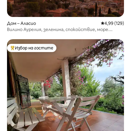
Дом – Аласио
Средна оценка
4,99 (129)
Вилино Аурелия, зеленина, спокойствие, море.
Паркинг
Избор на гостите
Най-популярен избор на гостите