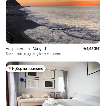
Апартамент – Varigotti
Средна оценк
4,93 (54)
Балконът с изглед към морето
Избор на гостите
Най-популярен избор на гостите