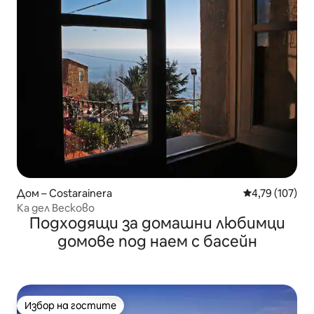
Дом – Costarainera
Средна оценка
4,79 (107)
Ка дел Весково
Подходящи за домашни любимци
домове под наем с басейн
Избор на гостите
Избор на гостите