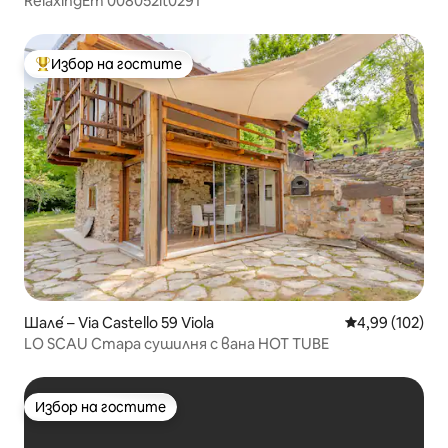
RelaxingEm 008052lt0291
Избор на гостите
Най-популярен избор на гостите
Шале́ – Via Castello 59 Viola
Средна оценка
4,99 (102)
LO SCAU Стара сушилня с вана HOT TUBE
Избор на гостите
Избор на гостите