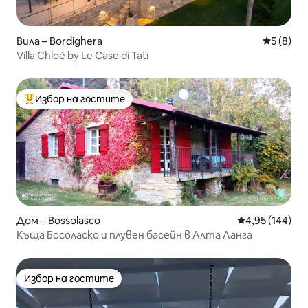
Вила – Bordighera
Средна о
5 (8)
Villa Chloé by Le Case di Tati
Избор на гостите
Най-популярен избор на гостите
Дом – Bossolasco
Средна оценка
4,95 (144)
Къща Босоласко и плувен басейн в Алта Ланга
Избор на гостите
Избор на гостите