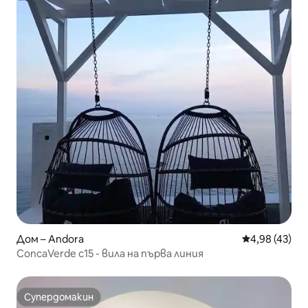
Дом – Andora
Средна оценк
4,98 (43)
ConcaVerde c15 - вила на първа линия
Супердомакин
Супердомакин