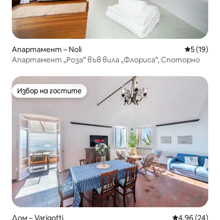
Апартамент – Noli
Средна оц
5 (19)
Апартамент „Роза“ във вила „Флориса“, Споторно
Избор на гостите
Избор на гостите
Дом – Varigotti
Средна оценк
4,96 (24)