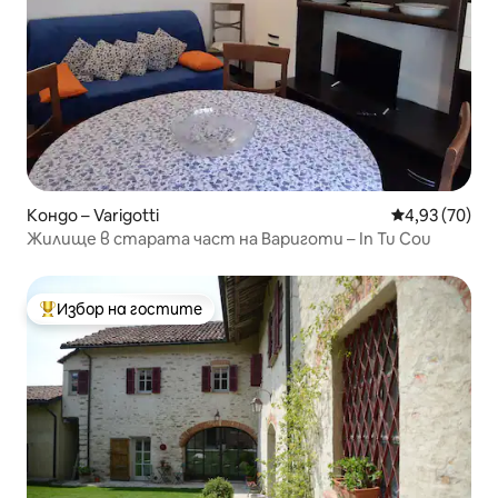
Кондо – Varigotti
Средна оценк
4,93 (70)
Жилище в старата част на Вариготи – In Tu Cou
Избор на гостите
Най-популярен избор на гостите