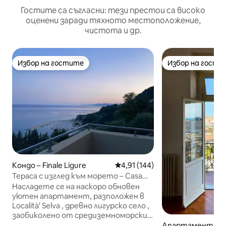
Гостите са съгласни: тези престои са високо
оценени заради тяхното местоположение,
чистота и др.
Избор на гостите
Избор на гости
Избор на гостите
Избор на гости
Кондо – Finale Ligure
Средна оценка: 4,91 от 5, 14
4,91 (144)
Тераса с изглед към морето – Casa
Agave
Насладете се на наскоро обновен
уютен апартамент, разположен в
Località' Selva , древно лигурско село ,
заобиколено от средиземноморски
храсти и маслинови дървета.
Апартамент – Г