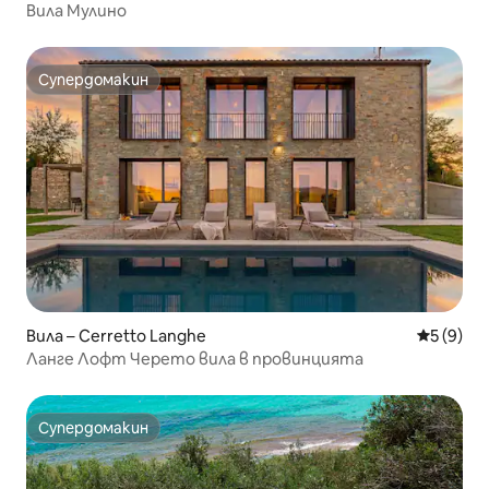
Вила Мулино
Супердомакин
Супердомакин
Вила – Cerretto Langhe
Средна о
5 (9)
Ланге Лофт Черето вила в провинцията
Супердомакин
Супердомакин