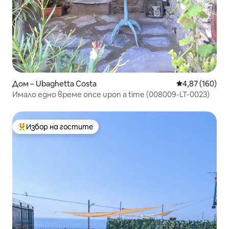
Дом – Ubaghetta Costa
Средна оценка
4,87 (160)
Имало едно време once upon a time (008009-LT-0023)
Избор на гостите
Най-популярен избор на гостите