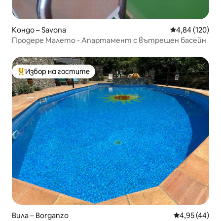
Кондо – Savona
Средна оценка
4,84 (120)
Продере Малето - Апартамент с вътрешен басейн
Избор на гостите
Най-популярен избор на гостите
Вила – Borganzo
Средна оценк
4,95 (44)