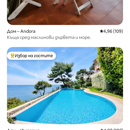
Дом – Andora
Средна оценка
4,96 (109)
Къща сред маслинови дървета и море.
Избор на гостите
Най-популярен избор на гостите