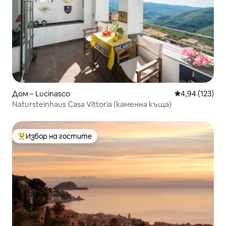
Дом – Lucinasco
Средна оценка
4,94 (123)
Natursteinhaus Casa Vittoria (каменна къща)
Избор на гостите
Най-популярен избор на гостите