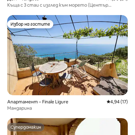
Къща с 3 стаи с изглед към морето (Център
Вариготи)
Избор на гостите
Избор на гостите
Апартамент – Finale Ligure
Средна оценк
4,94 (17)
Мандарина
Супердомакин
Супердомакин