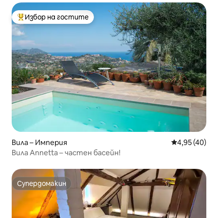
Избор на гостите
Най-популярен избор на гостите
Вила – Империя
Средна оценк
4,95 (40)
Вила Annetta – частен басейн!
Супердомакин
Супердомакин