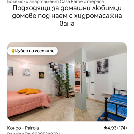
Бохемски апартамент Casa Ramè с тераса
Подходящи за домашни любимци
домове под наем с хидромасажна
вана
Избор на гостите
Най-популярен избор на гостите
Кондо – Pairola
Средна оценка
4,93 (174)