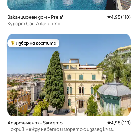
Ваканционен дом – Prela'
Средна оценка
4,95 (110)
Курорт Сан Джачинто
Избор на гостите
Най-популярен избор на гостите
Апартамент – Sanremo
Средна оценка
4,98 (113)
Покрив между небето и морето с изглед към
морето