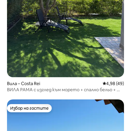
Вила – Costa Rei
Средна оценк
4,98 (49)
ВИЛА РАМА с изглед към морето + спално бельо + Wi
- Fi + включен данък
Избор на гостите
Избор на гостите