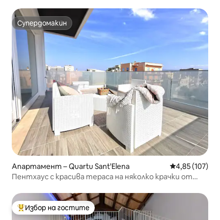
Стария град на Каляри
Супердомакин
Супердомакин
Апартамент – Quartu Sant'Elena
Средна оценка
4,85 (107)
Пентхаус с красива тераса на няколко крачки от
морето
Избор на гостите
Най-популярен избор на гостите