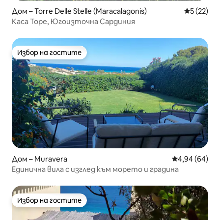
Дом – Torre Delle Stelle (Maracalagonis)
Средна оц
5 (22)
Каса Торе, Югоизточна Сардиния
Избор на гостите
Избор на гостите
Дом – Muravera
Средна оценк
4,94 (64)
Единична вила с изглед към морето и градина
Избор на гостите
Избор на гостите