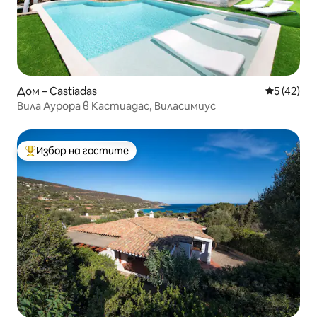
Дом – Castiadas
Средна оц
5 (42)
Вила Аурора в Кастиадас, Виласимиус
Избор на гостите
Най-популярен избор на гостите