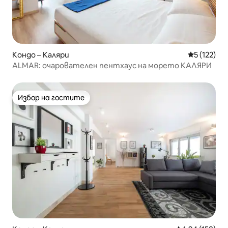
Кондо – Каляри
Средна оце
5 (122)
ALMAR: очарователен пентхаус на морето КАЛЯРИ
Избор на гостите
Избор на гостите