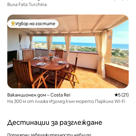
Вила Fata Turchina
Избор на гостите
Най-популярен избор на гостите
Ваканционен дом – Costa Rei
Средна оц
5 (21)
На 300 м от плажа Изглед към морето Паркинг Wi-Fi
Дестинации за разглеждане
Популярни забележителности наблизо