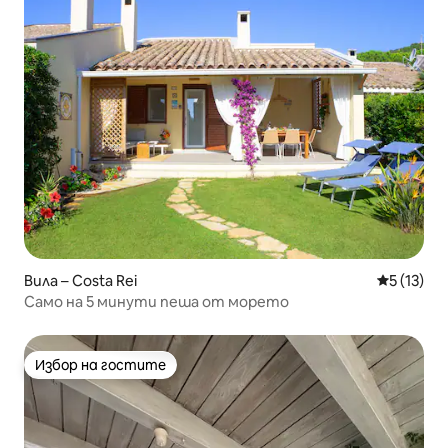
Вила – Costa Rei
Средна оц
5 (13)
Само на 5 минути пеша от морето
Избор на гостите
Избор на гостите