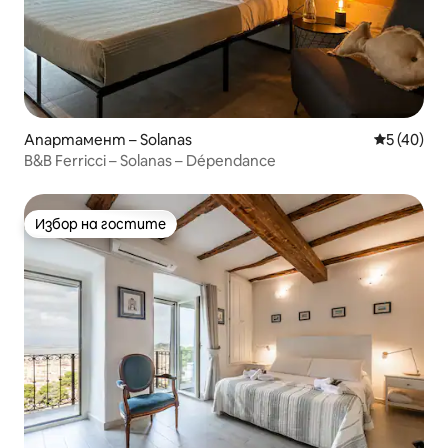
Апартамент – Solanas
Средна оц
5 (40)
B&B Ferricci – Solanas – Dépendance
Избор на гостите
Избор на гостите