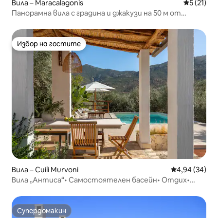
Вила – Maracalagonis
Средна оц
5 (21)
Панорамна вила с градина и джакузи на 50 м от
морето
Избор на гостите
Избор на гостите
Вила – Cuili Murvoni
Средна оценк
4,94 (34)
Вила „Антиса“• Самостоятелен басейн• Отдих•
Близо до морето
Супердомакин
Супердомакин