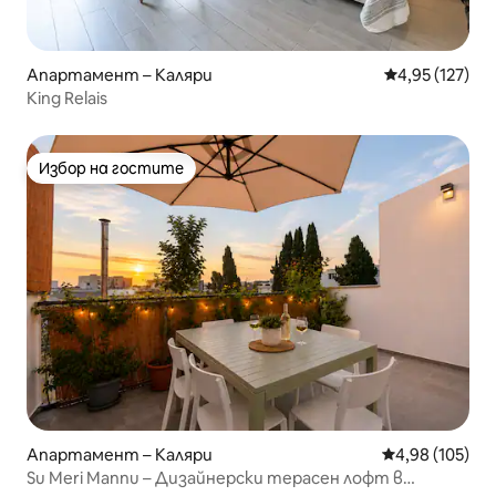
Апартамент – Каляри
Средна оценка
4,95 (127)
King Relais
Избор на гостите
Избор на гостите
Апартамент – Каляри
Средна оценка
4,98 (105)
Su Meri Mannu – Дизайнерски терасен лофт в