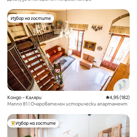
Избор на гостите
Избор на гостите
Кондо – Каляри
Средна оценка
4,95 (182)
Manno 81 | Очарователен исторически апартамент
Избор на гостите
Най-популярен избор на гостите