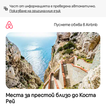
Пропускане
Част от информацията е преведена автоматично. 
към
Показване на оригиналния език
съдържанието
Пуснете обява в Airbnb
Места за престой близо до Коста
Рей