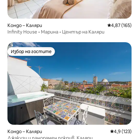
Кондо – Каляри
Средна оценка
4,87 (165)
Infinity House • Марина • Център на Каляри
Избор на гостите
Избор на гостите
Кондо – Каляри
Средна оценк
4,9 (123)
Джакузи и панорамен покрив, Каляри