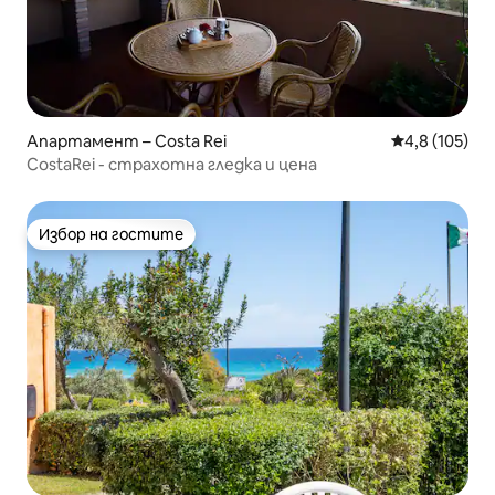
Апартамент – Costa Rei
Средна оценк
4,8 (105)
CostaRei - страхотна гледка и цена
Избор на гостите
Избор на гостите