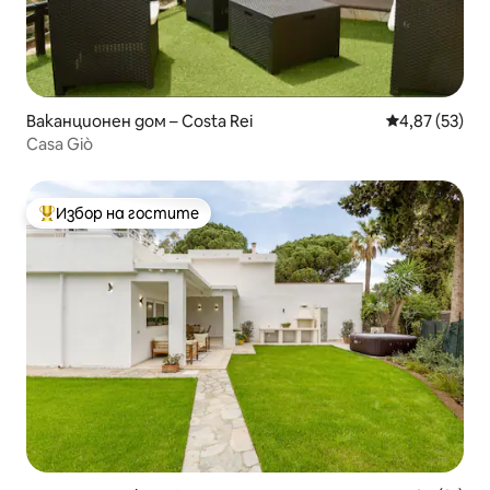
Ваканционен дом – Costa Rei
Средна оценк
4,87 (53)
Casa Giò
Избор на гостите
Най-популярен избор на гостите