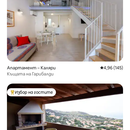
Апартамент – Каляри
Средна оценка
4,96 (145)
Къщата на Гарибалди
Избор на гостите
Най-популярен избор на гостите