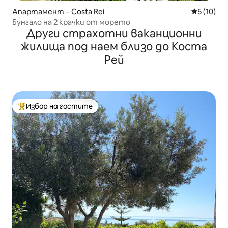
Апартамент – Costa Rei
Средна оц
5 (10)
Бунгало на 2 крачки от морето
Други страхотни ваканционни
жилища под наем близо до Коста
Рей
Избор на гостите
Най-популярен избор на гостите