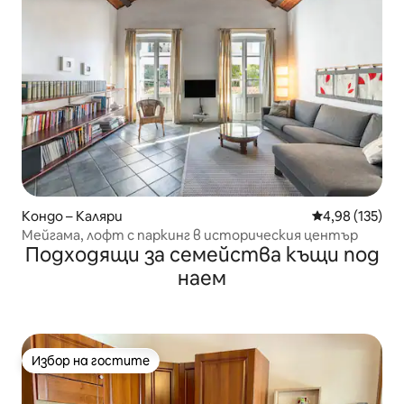
Кондо – Каляри
Средна оценка
4,98 (135)
Мейгама, лофт с паркинг в историческия център
Подходящи за семейства къщи под
наем
Избор на гостите
Избор на гостите