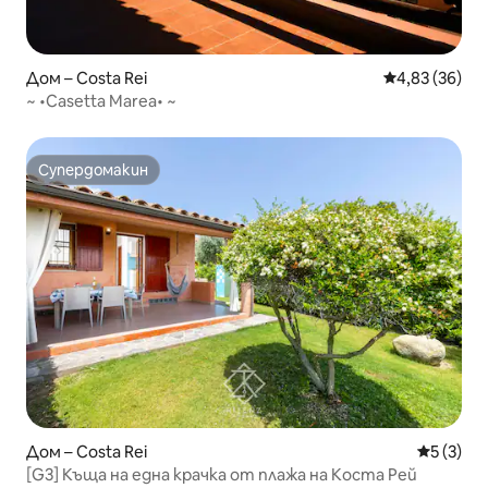
Дом – Costa Rei
Средна оценк
4,83 (36)
~ •Casetta Marea• ~
Супердомакин
Супердомакин
Дом – Costa Rei
Средна о
5 (3)
[G3] Къща на една крачка от плажа на Коста Рей