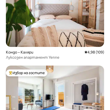
Кондо – Каляри
Средна оценка
4,98 (109)
Луксозен апартамент Yenne
Избор на гостите
Най-популярен избор на гостите