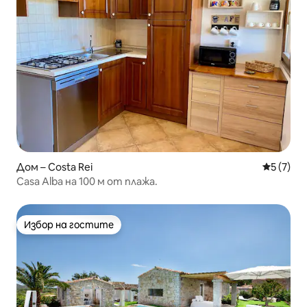
Дом – Costa Rei
Средна о
5 (7)
Casa Alba на 100 м от плажа.
Избор на гостите
Избор на гостите