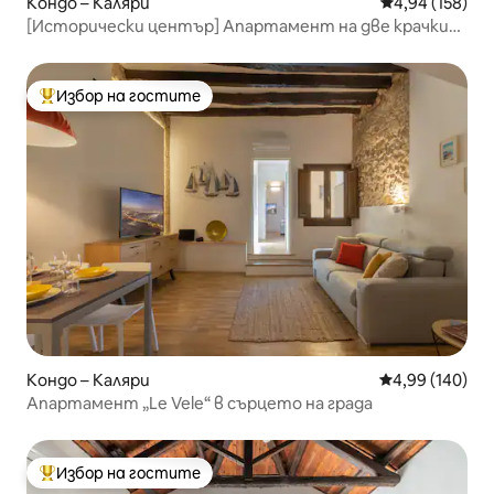
Кондо – Каляри
Средна оценка
4,94 (158)
[Исторически център] Апартамент на две крачки
от Корсо
Избор на гостите
Най-популярен избор на гостите
Кондо – Каляри
Средна оценка
4,99 (140)
Апартамент „Le Vele“ в сърцето на града
Избор на гостите
Най-популярен избор на гостите