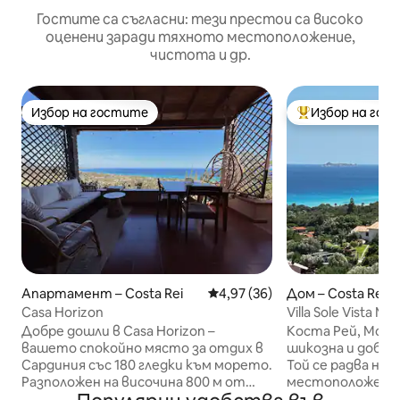
Гостите са съгласни: тези престои са високо
оценени заради тяхното местоположение,
чистота и др.
Избор на гостите
Избор на гос
Избор на гостите
Най-популярен 
Апартамент – Costa Rei
Средна оценка: 4,97 от 5, 36
4,97 (36)
Дом – Costa Rei
Casa Horizon
Villa Sole Vista M
Costa Rei
Добре дошли в Casa Horizon –
Коста Рей, Монт
вашето спокойно място за отдих в
шикозна и добре
Сардиния със 180 гледки към морето.
Той се радва на 
Разположен на височина 800 м от
местоположение
плажа на Коста Рей, наскоро
гледка към брега