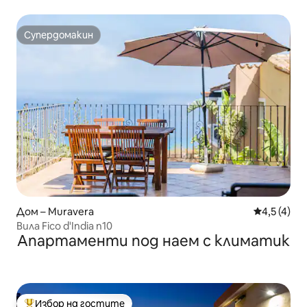
Супердомакин
Супердомакин
Дом – Muravera
Средна оце
4,5 (4)
Вила Fico d'India n10
Апартаменти под наем с климатик
Избор на гостите