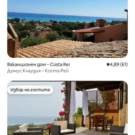
Ваканционен дом – Costa Rei
Средна оценк
4,89 (61)
Домус Клаудия – Коста Рей
Избор на гостите
Избор на гостите