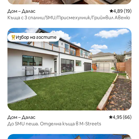
Дом – Далас
Средна оценк
4,89 (19)
Къща с 3 спални/SMU/Присмехулник/Грийнвил Авеню
Избор на гостите
Най-популярен избор на гостите
Дом – Далас
Средна оценк
4,95 (66)
До SMU пеша. Отделна къща в M-Streets