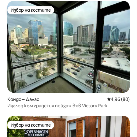
Избор на гостите
Избор на гостите
Кондо – Далас
Средна оценк
4,96 (80)
Изглед към градския пейзаж във Victory Park
Избор на гостите
Избор на гостите