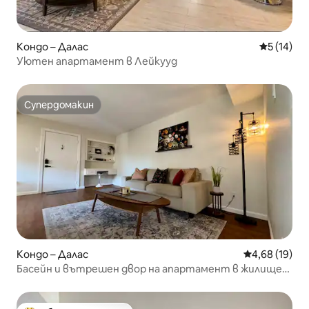
Кондо – Далас
Средна оц
5 (14)
Уютен апартамент в Лейкууд
Супердомакин
Супердомакин
Кондо – Далас
Средна оценк
4,68 (19)
Басейн и вътрешен двор на апартамент в жилищен
комплекс, до който може да се стигне пеша от
спирка на DART