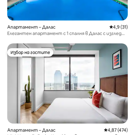
Апартамент – Далас
Средна оцен
4,9 (31)
Елегантен апартамент с 1 спалня в Далас с изглед
към Кейти Трейл
Избор на гостите
Избор на гостите
Апартамент – Далас
Средна оценка
4,87 (474)