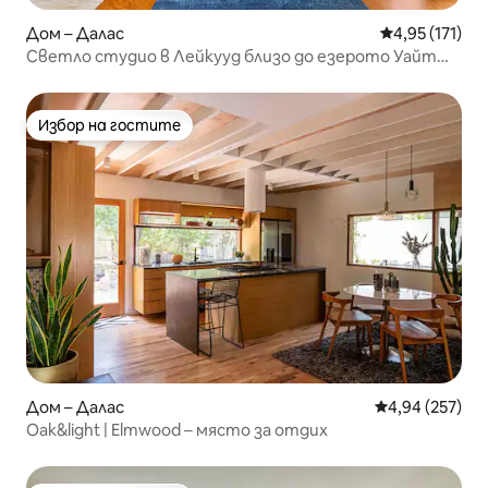
Дом – Далас
Средна оценка
4,95 (171)
Светло студио в Лейкууд близо до езерото Уайт
Рок
Избор на гостите
Избор на гостите
Дом – Далас
Средна оценка
4,94 (257)
Oak&light | Elmwood – място за отдих