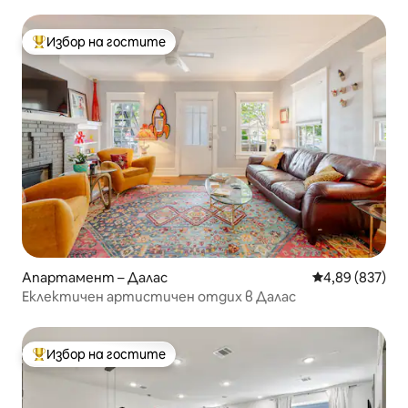
Избор на гостите
Най-популярен избор на гостите
Апартамент – Далас
Средна оценка
4,89 (837)
Еклектичен артистичен отдих в Далас
Избор на гостите
Най-популярен избор на гостите