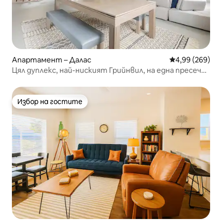
Апартамент – Далас
Средна оценка
4,99 (269)
Цял дуплекс, най-ниският Грийнвил, на една пресечка
от Стрип
Избор на гостите
Избор на гостите