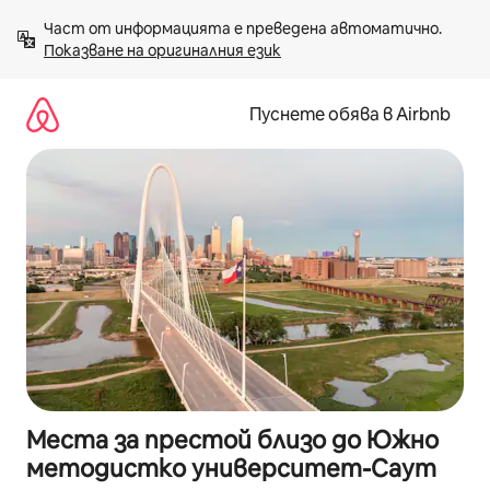
Пропускане
Част от информацията е преведена автоматично. 
към
Показване на оригиналния език
съдържанието
Пуснете обява в Airbnb
Места за престой близо до Южно
методистко университет-Саут