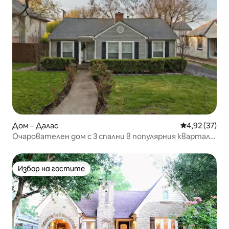
Дом – Далас
Средна оценк
4,92 (37)
Очарователен дом с 3 спални в популярния квартал
„M-Streets“.
Избор на гостите
Избор на гостите