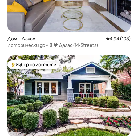
Дом – Далас
Средна оценка
4,94 (108)
Исторически дом в ❤️ Далас (M-Streets)
Избор на гостите
Най-популярен избор на гостите