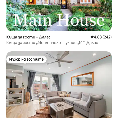
Къща за гости – Далас
Средна оценка
4,83 (242)
Къща за гости „Монтичело“ - улици „М “, Далас
Избор на гостите
Избор на гостите