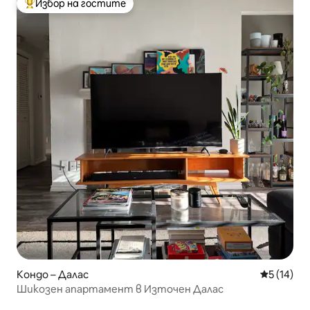
Избор на гостите
Най-популярен избор на гостите
Кондо – Далас
Средна оц
5 (14)
Шикозен апартамент в Източен Далас