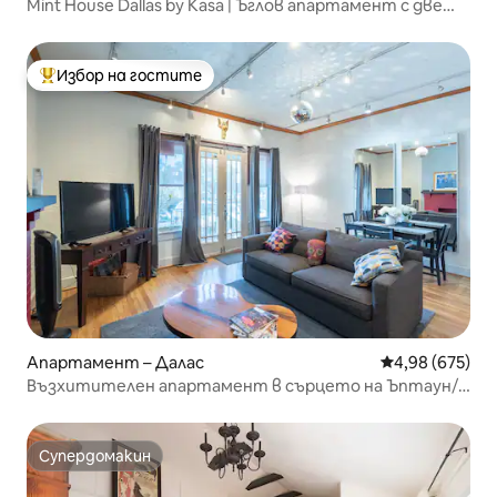
Mint House Dallas by Kasa | Ъглов апартамент с две
спални
Избор на гостите
Най-популярен избор на гостите
Апартамент – Далас
Средна оценка
4,98 (675)
Възхитителен апартамент в сърцето на Ъптаун/
Оуклон.
Супердомакин
Супердомакин