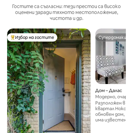
Гостите са съгласни: тези престои са високо
оценени заради тяхното местоположение,
чистота и др.
Избор на гостите
Супердомакин
Най-популярен избор на гостите
Супердомакин
Дом – Далас
Модерно, очаров
Нокс - Хендерсъ
Разположен в ож
квартал Нокс - 
обновен дом, пос
има известен ор
актуализирани 
Започнете деня 