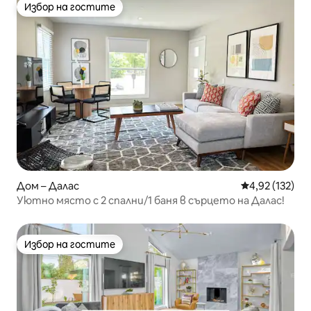
Избор на гостите
Избор на гостите
Дом – Далас
Средна оценка
4,92 (132)
Уютно място с 2 спални/1 баня в сърцето на Далас!
Избор на гостите
Избор на гостите