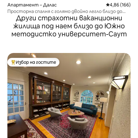
Апартамент – Далас
Средна оценка
4,86 (166)
Просторна спалня с голямо двойно легло близо до
Други страхотни ваканционни
Долен Грийнвил
жилища под наем близо до Южно
методистко университет-Саут
Избор на гостите
Най-популярен избор на гостите