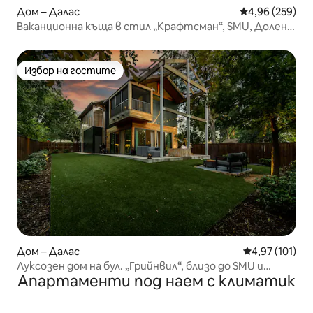
Дом – Далас
Средна оценка
4,96 (259)
Ваканционна къща в стил „Крафтсман“, SMU, Долен
Грийнвил, Лейкууд
Избор на гостите
Избор на гостите
Дом – Далас
Средна оценка
4,97 (101)
Луксозен дом на бул. „Грийнвил“, близо до SMU и
Апартаменти под наем с климатик
Горната градска част