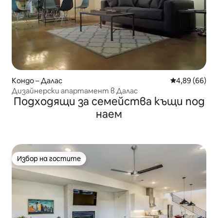
Кондо – Далас
Средна оценк
4,89 (66)
Дизайнерски апартамент в Далас
Подходящи за семейства къщи под
наем
Избор на гостите
Избор на гостите