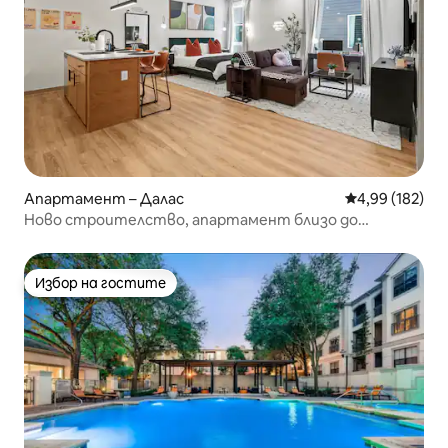
Апартамент – Далас
Средна оценка
4,99 (182)
Ново строителство, апартамент близо до
центъра с голямо двойно легло + пералня + балкон
Избор на гостите
Избор на гостите