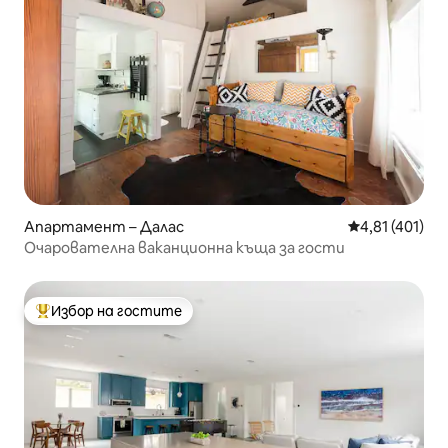
Апартамент – Далас
Средна оценка
4,81 (401)
Очарователна ваканционна къща за гости
Избор на гостите
Най-популярен избор на гостите