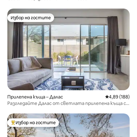
Избор на гостите
Избор на гостите
Прилепена къща – Далас
Средна оценка
4,89 (188)
Разгледайте Далас от светлата прилепена къща с
оптичен интернет
Избор на гостите
Най-популярен избор на гостите