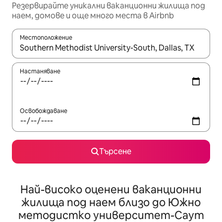
Резервирайте уникални ваканционни жилища под
наем, домове и още много места в Airbnb
Местоположение
Когато резултатите се покажат, използвайте клавишите 
Настаняване
Освобождаване
Търсене
Най-високо оценени ваканционни
жилища под наем близо до Южно
методистко университет-Саут