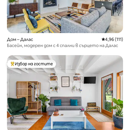
Дом – Далас
Средна оценка
4,96 (111)
Басейн, модерен дом с 4 спални в сърцето на Далас
Избор на гостите
Най-популярен избор на гостите