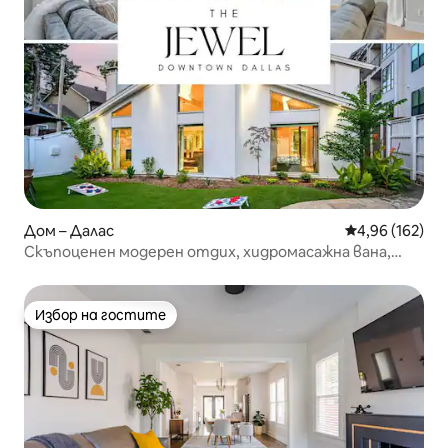
Дом – Далас
Средна оценка
4,96 (162)
Скъпоценен модерен отдих, хидромасажна вана,
нощен живот
Избор на гостите
Избор на гостите