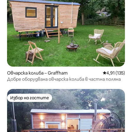
Овчарска колиба – Graffham
Средна оценка
4,91 (135)
Добре оборудвана овчарска колиба в частна поляна
Избор на гостите
Избор на гостите