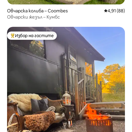
Овчарска колиба – Coombes
Средна оценк
4,91 (88)
Овчарски жезъл – Кумбс
Избор на гостите
Най-популярен избор на гостите