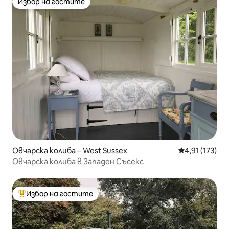
Избор на гостите
Избор на гостите
Овчарска колиба – West Sussex
Средна оценка
4,91 (173)
Овчарска колиба в Западен Съсекс
Избор на гостите
Най-популярен избор на гостите