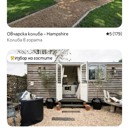
Овчарска колиба – Hampshire
Средна оце
5 (179)
Колиба в гората
Избор на гостите
Най-популярен избор на гостите