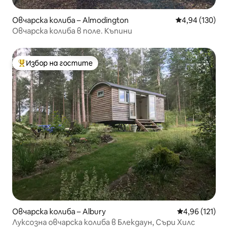
Овчарска колиба – Almodington
Средна оценка
4,94 (130)
Овчарска колиба в поле. Къпини
Избор на гостите
Най-популярен избор на гостите
Овчарска колиба – Albury
Средна оценка
4,96 (121)
Луксозна овчарска колиба в Блекдаун, Съри Хилс