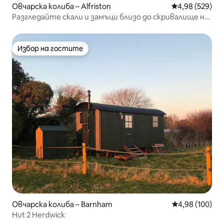
Овчарска колиба – Alfriston
Средна оценка
4,98 (529)
Разгледайте скали и замъци близо до скривалище на
овчарска колиба
Избор на гостите
Избор на гостите
Овчарска колиба – Barnham
Средна оценка
4,98 (100)
Hut 2 Herdwick