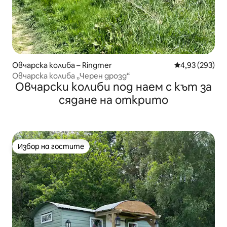
Овчарска колиба – Ringmer
Средна оценка
4,93 (293)
Овчарска колиба „Черен дрозд“
Овчарски колиби под наем с кът за
сядане на открито
Избор на гостите
Избор на гостите