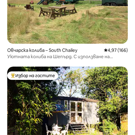
Овчарска колиба – South Chailey
Средна оценка
4,97 (166)
Уютната колиба на Шепърд. С използване на
цигански вагон.
Избор на гостите
Най-популярен избор на гостите