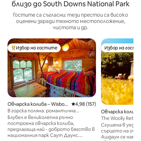
близо до South Downs National Park
Гостите са съгласни: тези престои са високо
оценени заради тяхното местоположение,
чистота и др.
Избор на гостите
Избор на гости
Най-популярен избор на гостите
Избор на гости
Овчарска колиба – Wisbor
Средна оценка: 4,98 от 5, 157
4,98 (157)
ough Green
В горска поляна: романтична
Овчарска колиба –
овчарска колиба
Блубел е великолепна ръчно
sex
The Woolly Retrea
построена овчарска колиба,
алпака.
Сгушена в уедин
предлагаща най - доброто бягство в
сърцето на оча
националния парк Саут Даунс.
Ашдаун се намир