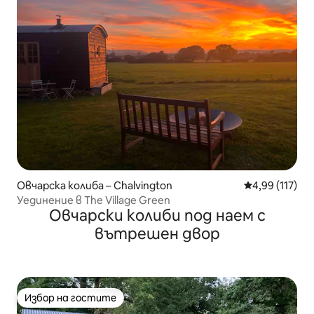
Овчарска колиба – Chalvington
Средна оценка
4,99 (117)
Уединение в The Village Green
Овчарски колиби под наем с
вътрешен двор
Избор на гостите
Избор на гостите