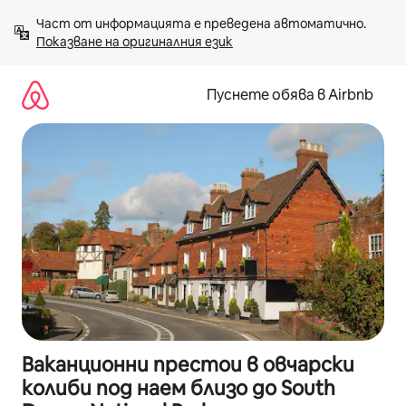
Пропускане
Част от информацията е преведена автоматично. 
към
Показване на оригиналния език
съдържанието
Пуснете обява в Airbnb
Ваканционни престои в овчарски
колиби под наем близо до South