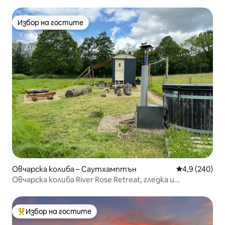
Избор на гостите
Избор на гостите
Овчарска колиба – Саутхамптън
Средна оценк
4,9 (240)
Овчарска колиба River Rose Retreat, гледка и
хидромасажна вана
Избор на гостите
Най-популярен избор на гостите