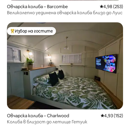
Овчарска колиба – Barcombe
Средна оценка
4,98 (253)
Великолепно уединена овчарска колиба близо до Луис
Избор на гостите
Най-популярен избор на гостите
Овчарска колиба – Charlwood
Средна оценка
4,93 (152)
Колиба в близост до летище Гетуик