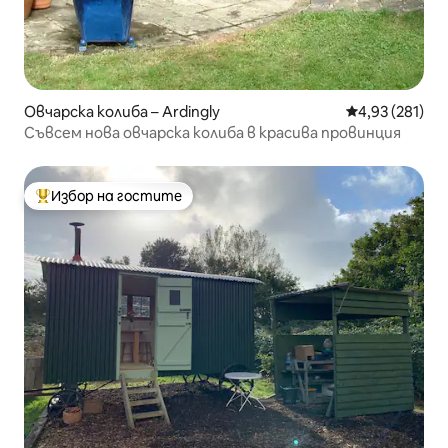
Овчарска колиба – Ardingly
Средна оценка
4,93 (281)
Съвсем нова овчарска колиба в красива провинция
Избор на гостите
Най-популярен избор на гостите