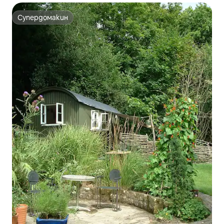
Супердомакин
Супердомакин