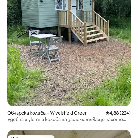
Овчарска колиба – Wivelsfield Green
Средна оценка
4,88 (224)
Удобна и уютна колиба на зашеметяващо частно
място