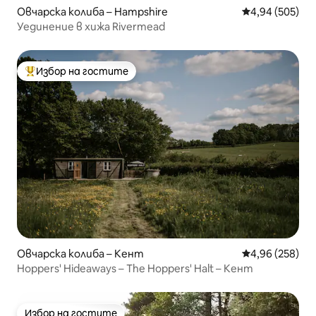
Овчарска колиба – Hampshire
Средна оценка
4,94 (505)
Уединение в хижа Rivermead
Избор на гостите
Най-популярен избор на гостите
Овчарска колиба – Кент
Средна оценка
4,96 (258)
Hoppers' Hideaways – The Hoppers' Halt – Кент
Избор на гостите