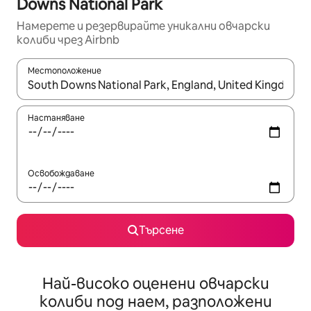
Downs National Park
Намерете и резервирайте уникални овчарски
колиби чрез Airbnb
Местоположение
Когато резултатите се покажат, използвайте клавишите 
Настаняване
Освобождаване
Търсене
Най-високо оценени овчарски
колиби под наем, разположени