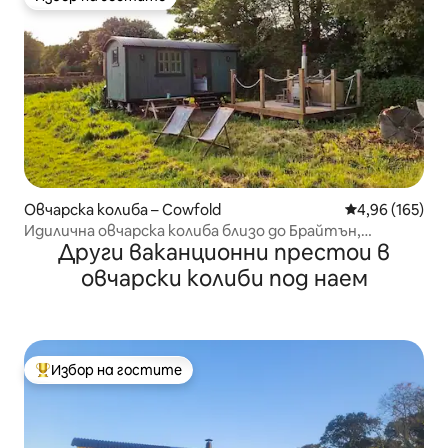
Избор на гостите
Овчарска колиба – Cowfold
Средна оценка
4,96 (165)
Идилична овчарска колиба близо до Брайтън,
Други ваканционни престои в
хидромасажна вана, 4G Wi-Fi
овчарски колиби под наем
Избор на гостите
Най-популярен избор на гостите