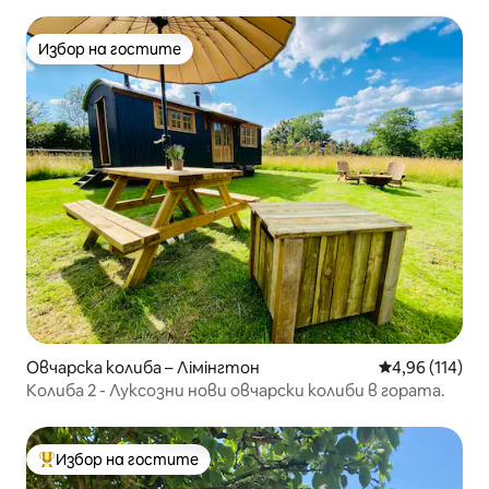
Избор на гостите
Избор на гостите
Овчарска колиба – Лімінгтон
Средна оценка
4,96 (114)
Колиба 2 - Луксозни нови овчарски колиби в гората.
Избор на гостите
Най-популярен избор на гостите