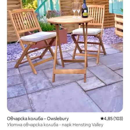
Овчарска колиба – Owslebury
Средна оценка
4,85 (103)
Уютна овчарска колиба - парк Hensting Valley