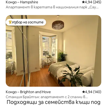
Кондо – Hampshire
Средна оценка
4,94 (245)
Апартамент в каретата в националния парк „Саут
Даунс“.
Избор на гостите
Най-популярен избор на гостите
Кондо – Brighton and Hove
Средна оценка
4,94 (140)
Станция Брайтън: апартамент с 2 спални в
Подходящи за семейства къщи под
центъра на Брайтън