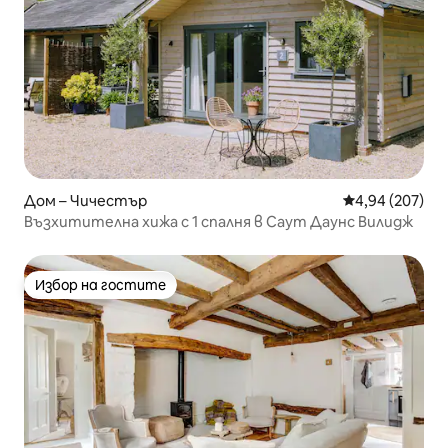
Дом – Чичестър
Средна оценка
4,94 (207)
Възхитителна хижа с 1 спалня в Саут Даунс Вилидж
Избор на гостите
Избор на гостите