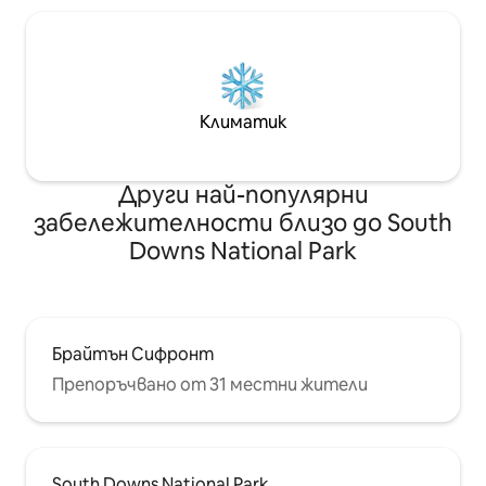
Климатик
Други най-популярни
забележителности близо до South
Downs National Park
Брайтън Сифронт
Препоръчвано от 31 местни жители
South Downs National Park