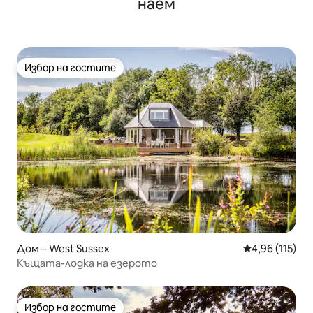
наем
Избор на гостите
Избор на гостите
Дом – West Sussex
Средна оценка
4,96 (115)
Къщата-лодка на езерото
Избор на гостите