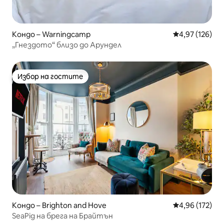
Кондо – Warningcamp
Средна оценка
4,97 (126)
„Гнездото“ близо до Арундел
Избор на гостите
Избор на гостите
Кондо – Brighton and Hove
Средна оценка
4,96 (172)
SeaPig на брега на Брайтън