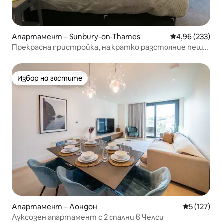
Апартамент – Sunbury-on-Thames
Средна оценка
4,96 (233)
Прекрасна пристройка, на кратко разстояние пеша
от река Темза, Сънбъри
Избор на гостите
Избор на гостите
Апартамент – Лондон
Средна оце
5 (127)
Луксозен апартамент с 2 спални в Челси