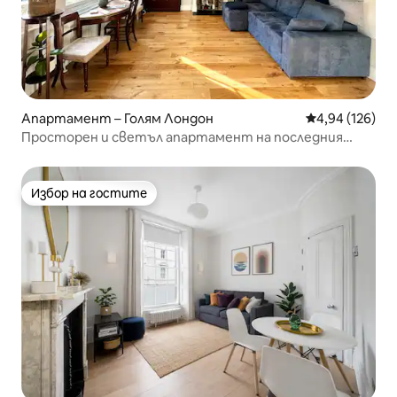
Апартамент – Голям Лондон
Средна оценка
4,94 (126)
Просторен и светъл апартамент на последния
етаж в Холанд Парк
Избор на гостите
Избор на гостите