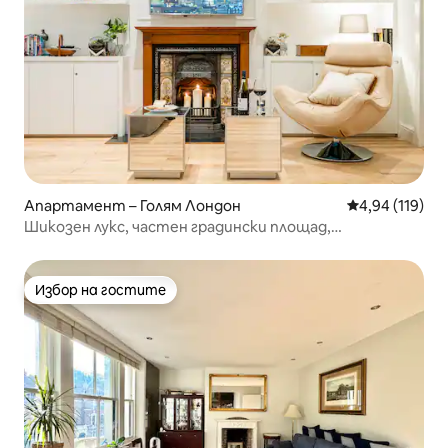
Апартамент – Голям Лондон
Средна оценка
4,94 (119)
Шикозен лукс, частен градински площад,
климатикматик и екстри
Избор на гостите
Избор на гостите