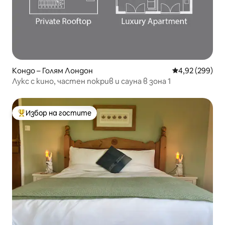
Кондо – Голям Лондон
Средна оценка
4,92 (299)
Лукс с кино, частен покрив и сауна в зона 1
Избор на гостите
Най-популярен избор на гостите