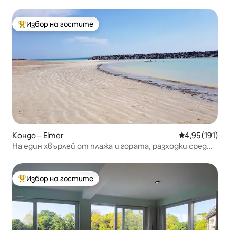
Избор на гостите
Най-популярен избор на гостите
Кондо – Elmer
Средна оценка
4,95 (191)
На един хвърлей от плажа и гората, разходки сред
природата
Избор на гостите
Най-популярен избор на гостите