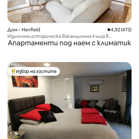
Дом – Henfield
Средна оценка
4,92 (473)
Идилична историческа ваканционна къща в
Апартаменти под наем с климатик
Хенфийлд
Избор на гостите
Най-популярен избор на гостите