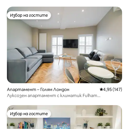
Избор на гостите
Избор на гостите
Апартамент – Голям Лондон
Средна оценка
4,95 (147)
Луксозен апартамент с климатик Fulham
(апартамент 2)
Избор на гостите
Избор на гостите