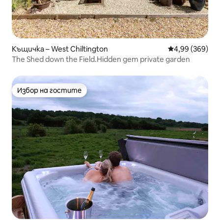
Къщичка – West Chiltington
Средна оценка
4,99 (369)
The Shed down the Field.Hidden gem private garden
Избор на гостите
Избор на гостите