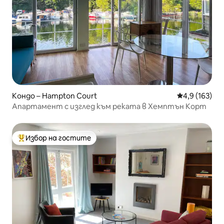
Кондо – Hampton Court
Средна оценк
4,9 (163)
Апартамент с изглед към реката в Хемптън Корт
Избор на гостите
Най-популярен избор на гостите