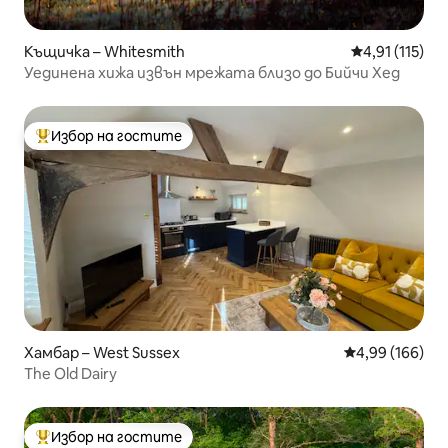
Къщичка – Whitesmith
Средна оценк
4,91 (115)
Уединена хижа извън мрежата близо до Бийчи Хед
Избор на гостите
Най-популярен избор на гостите
Хамбар – West Sussex
Средна оценка
4,99 (166)
The Old Dairy
Избор на гостите
Най-популярен избор на гостите