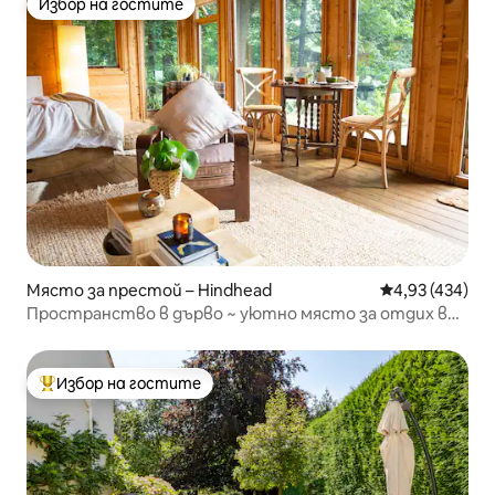
Избор на гостите
Избор на гостите
Място за престой – Hindhead
Средна оценка
4,93 (434)
Пространство в дърво ~ уютно място за отдих в
хълмовете на Съри
Избор на гостите
Най-популярен избор на гостите