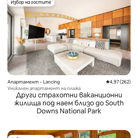
Избор на гостите
Избор на гостите
Апартамент – Lancing
Средна оценка
4,97 (262)
Уникален апартамент на плажа
Други страхотни ваканционни
жилища под наем близо до South
Downs National Park