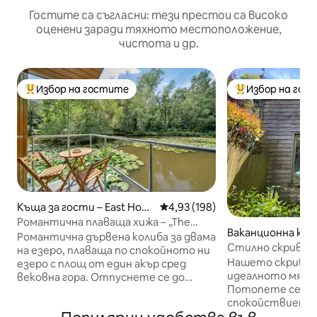
Гостите са съгласни: тези престои са високо
оценени заради тяхното местоположение,
чистота и др.
Избор на гостите
Избор на гос
Най-популярен избор на гостите
Най-популярен 
Къща за гости – East Hoat
Средна оценка: 4,93 от 5, 198
4,93 (198)
hly
Романтична плаваща хижа – „The
Ваканционна къща
Water Snug“
Романтична дървена колиба за двама
worth
Стилно скривал
на езеро, плаваща по спокойното ни
гледка към гора
Нашето скривал
езеро с площ от един акър сред
идеалното място
вековна гора. Отпуснете се до
Потопете се в 
уютната печка на дърва, гответе в
спокойствието, 
напълно оборудваната кухня и се
невероятната гл