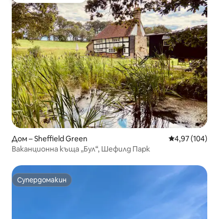
Избор на гостите
Дом – Sheffield Green
Средна оценка
4,97 (104)
Ваканционна къща „Бул“, Шефилд Парк
Супердомакин
Супердомакин