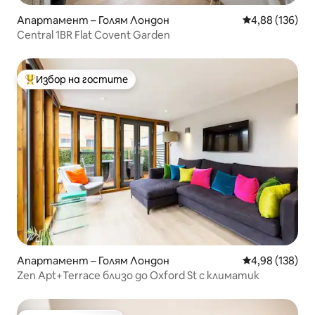
Апартамент – Голям Лондон
Средна оценка
4,88 (136)
Central 1BR Flat Covent Garden
Избор на гостите
Най-популярен избор на гостите
Апартамент – Голям Лондон
Средна оценка
4,98 (138)
Zen Apt+Terrace близо до Oxford St с климатик