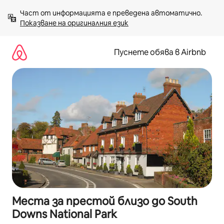
Пропускане
Част от информацията е преведена автоматично. 
към
Показване на оригиналния език
съдържанието
Пуснете обява в Airbnb
Места за престой близо до South
Downs National Park