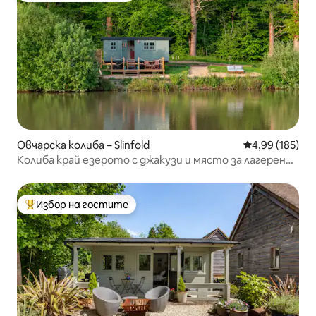
Овчарска колиба – Slinfold
Средна оценка
4,99 (185)
Колиба край езерото с джакузи и място за лагерен
огън/барбекю
Избор на гостите
Най-популярен избор на гостите