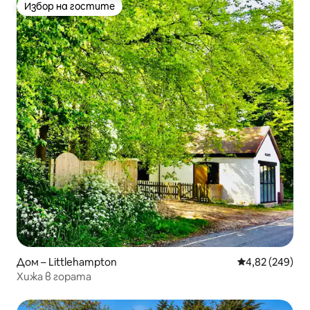
Избор на гостите
Избор на гостите
Дом – Littlehampton
Средна оценка
4,82 (249)
Хижа в гората