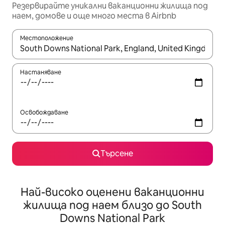
Резервирайте уникални ваканционни жилища под
наем, домове и още много места в Airbnb
Местоположение
Когато резултатите се покажат, използвайте клавишите 
Настаняване
Освобождаване
Търсене
Най-високо оценени ваканционни
жилища под наем близо до South
Downs National Park