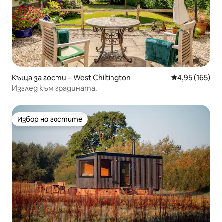
Къща за гости – West Chiltington
Средна оценка
4,95 (165)
Изглед към градината.
Избор на гостите
Избор на гостите