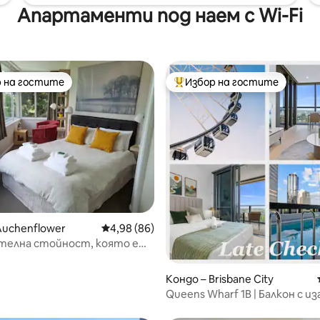
Апартаменти под наем с Wi-Fi
 на гостите
Избор на гостите
улярен избор на гостите
Най-популярен избор на гос
т 5, 235 отзива
Auchenflower
Средна оценка: 4,98 от 5, 86 отзива
4,98 (86)
телна стойност, която е
града с гледки
Кондо – Brisbane City
Queens Wharf 1B | Балкон с и
изгрева и реката