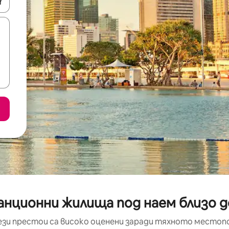
е клавишите със стрелки нагоре и надолу или навигирайте с д
анционни жилища под наем близо 
ези престои са високо оценени заради тяхното местоп