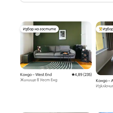
Избор на гостите
Избор
Избор на гостите
Най-поп
Кондо – West End
Средна оценка: 4,89 о
4,89 (235)
Жилище в Уест Енд
Кондо – 
Изключи
близо до 