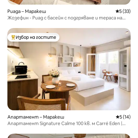
Риада – Маракеш
Средна оц
5 (33)
Жозефин - Риад с басейн с подгряване и тераса на
покрива
Избор на гостите
Най-популярен избор на гостите
Апартамент – Маракеш
Средна оц
5 (14)
Апартамент Signature Calme 100 кв. м Carré Eden |
Колекция