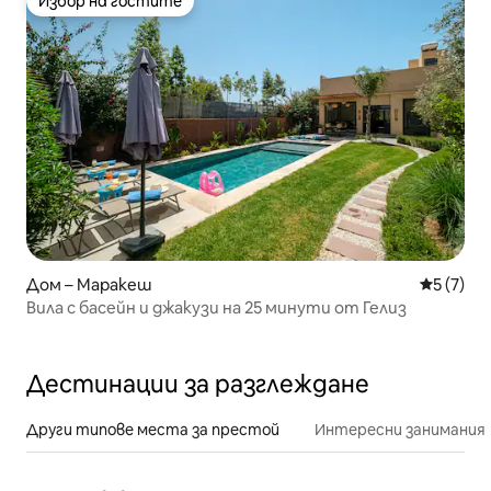
Избор на гостите
Избор на гостите
Дом – Маракеш
Средна о
5 (7)
Вила с басейн и джакузи на 25 минути от Гелиз
Дестинации за разглеждане
Други типове места за престой
Интересни занимания