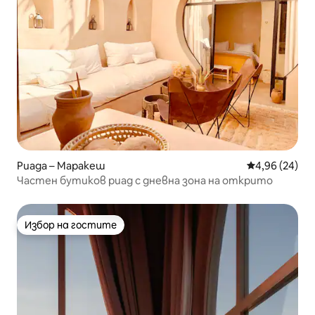
Риада – Маракеш
Средна оценк
4,96 (24)
Частен бутиков риад с дневна зона на открито
Избор на гостите
Избор на гостите