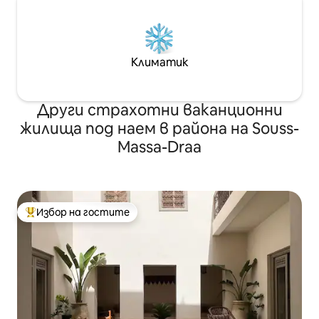
Климатик
Други страхотни ваканционни
жилища под наем в района на Souss-
Massa-Draa
Избор на гостите
Най-популярен избор на гостите