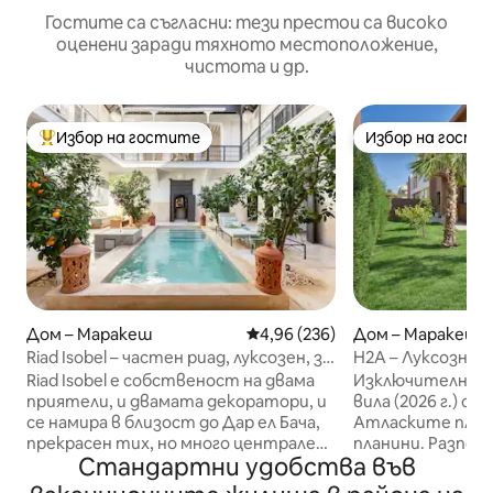
Гостите са съгласни: тези престои са високо
оценени заради тяхното местоположение,
чистота и др.
Избор на гостите
Избор на гости
Най-популярен избор на гостите
Избор на гости
Дом – Маракеш
Средна оценка: 4,96 от 5, 236
4,96 (236)
Дом – Маракеш
Riad Isobel – частен риад, луксозен, за
H2A – Луксозна в
8 души, с басейн
апартамента, ба
Riad Isobel е собственост на двама
Изключителна, 
приятели, и двамата декоратори, и
вила (2026 г.) с 
се намира в близост до Дар ел Бача,
Атласките план
прекрасен тих, но много централен
планини. Разпола
Стандартни удобства във
и ексклузивен район в Медина.
апартамента с
Напълно реновиран по най -
бани и големи дв