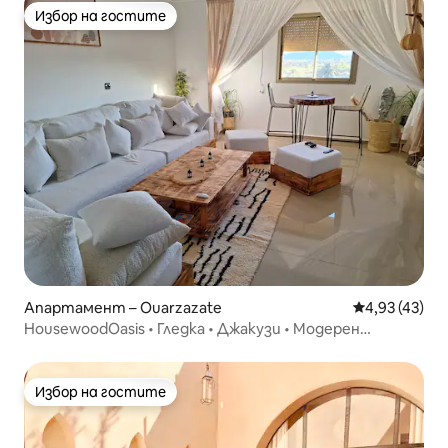
Избор на гостите
Избор на гостите
Апартамент – Ouarzazate
Средна оценк
4,93 (43)
HousewoodOasis • Гледка • Джакузи • Модерен
комфорт
Избор на гостите
Избор на гостите