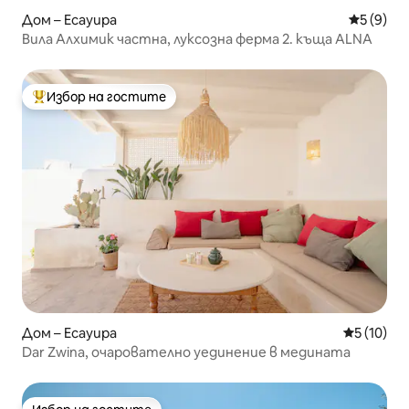
Дом – Есауира
Средна о
5 (9)
Вила Алхимик частна, луксозна ферма 2. къща ALNA
Избор на гостите
Най-популярен избор на гостите
Дом – Есауира
Средна оц
5 (10)
Dar Zwina, очарователно уединение в медината