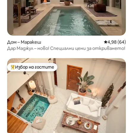
Дом – Маракеш
Средна оценк
4,98 (64)
Дар Маджул – ново! Специални цени за откриването!
Избор на гостите
Най-популярен избор на гостите