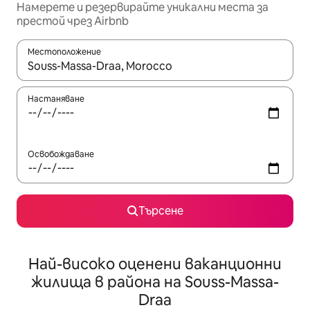
Намерете и резервирайте уникални места за
престой чрез Airbnb
Местоположение
Когато резултатите се покажат, използвайте клавишите 
Настаняване
Освобождаване
Търсене
Най-високо оценени ваканционни
жилища в района на Souss-Massa-
Draa