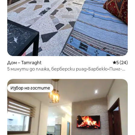
Дом – Tamraght
Средна оц
5 (24)
5 минути до плажа, берберски риад•Барбекю•Пинг-
понг•Оптичен Wi-Fi
Избор на гостите
Избор на гостите