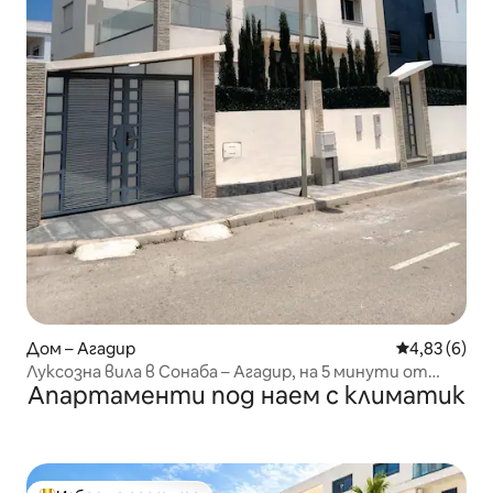
Дом – Агадир
Средна оцен
4,83 (6)
Луксозна вила в Сонаба – Агадир, на 5 минути от
Апартаменти под наем с климатик
плажа