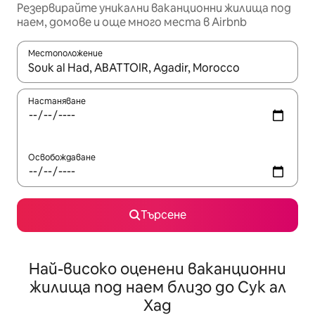
Резервирайте уникални ваканционни жилища под
наем, домове и още много места в Airbnb
Местоположение
Когато резултатите се покажат, използвайте клавишите 
Настаняване
Освобождаване
Търсене
Най-високо оценени ваканционни
жилища под наем близо до Сук ал
Хад