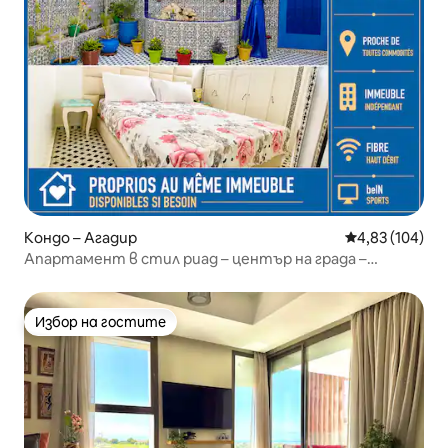
Кондо – Агадир
Средна оценка
4,83 (104)
Апартамент в стил риад – център на града –
високоскоростен оптичен интернет
Избор на гостите
Избор на гостите