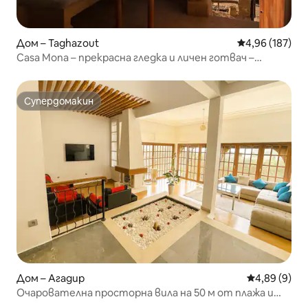
Дом – Taghazout
Средна оценка
4,96 (187)
Casa Mona – прекрасна гледка и личен готвач –
Тагазут
Супердомакин
Супердомакин
Дом – Агадир
Средна оцен
4,89 (9)
Очарователна просторна вила на 50 м от плажа и
хотел Sofitel