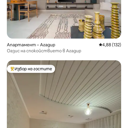
Апартамент – Агадир
Средна оценка
4,88 (132)
Оазис на спокойствието в Агадир
Избор на гостите
Най-популярен избор на гостите