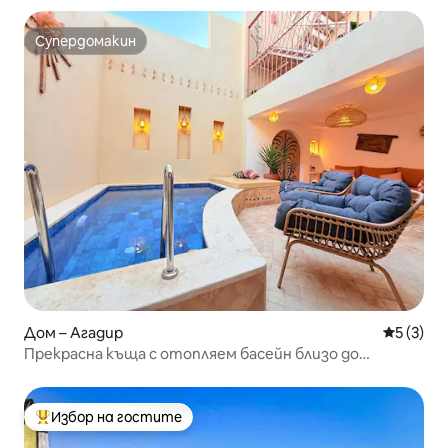
Супердомакин
Супердомакин
Дом – Агадир
Средна о
5 (3)
Прекрасна къща с отопляем басейн близо до
центъра
Избор на гостите
Най-популярен избор на гостите