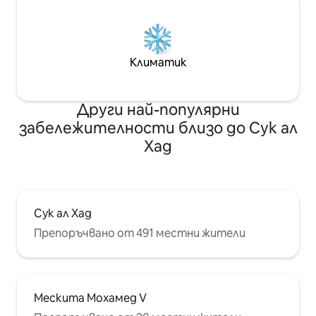
Климатик
Други най-популярни
забележителности близо до Сук ал
Хад
Сук ал Хад
Препоръчвано от 491 местни жители
Мескита Мохамед V