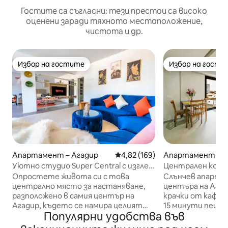
Гостите са съгласни: тези престои са високо
оценени заради тяхното местоположение,
чистота и др.
Избор на гостите
Избор на гости
Избор на гостите
Избор на гости
Апартамент – Агадир
Средна оценка: 4,82 от 5, 169
4,82 (169)
Апартамент – А
Уютно студио Super Central с изглед
Централен комфо
към парка
няколко крачки 
Опростете живота си с това
Слънчев апартам
централно място за настаняване,
центъра на Агад
разположено в самия център на
крачки от кафен
Агадир, където се намира целият
15 минути пеша 
Популярни удобства във
транспорт, и частичен изглед към
Насладете се на
великолепен парк. Може да се очаква
с 65-инчов телев