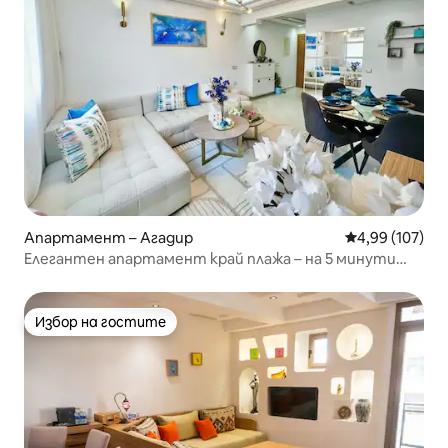
Апартамент – Агадир
Средна оценка
4,99 (107)
Елегантен апартамент край плажа – на 5 минути
пеша от плажа и пристанището
Избор на гостите
Избор на гостите