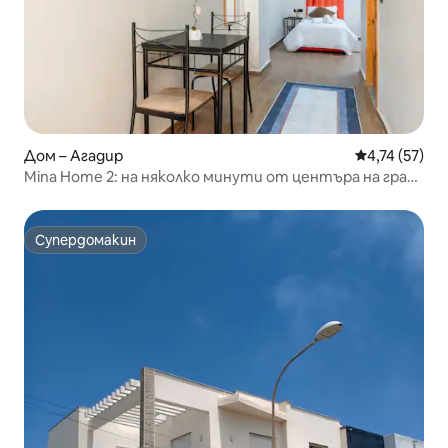
Дом – Агадир
Средна оценк
4,74 (57)
Mina Home 2: на няколко минути от центъра на града
и плажа
Супердомакин
Супердомакин