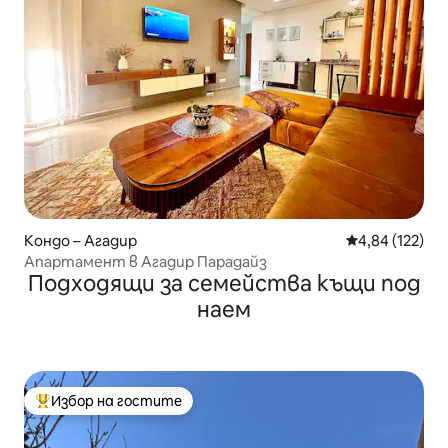
Кондо – Агадир
Средна оценка
4,84 (122)
Апартамент в Агадир Парадайз
Подходящи за семейства къщи под
наем
Избор на гостите
Най-популярен избор на гостите