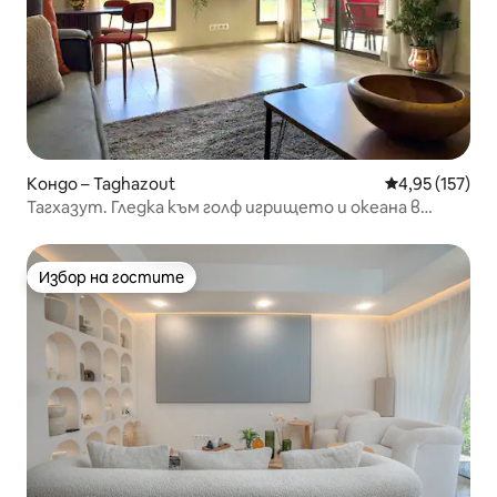
Кондо – Taghazout
Средна оценка
4,95 (157)
Тагхазут. Гледка към голф игрището и океана в
залива Тагхазут
Избор на гостите
Избор на гостите