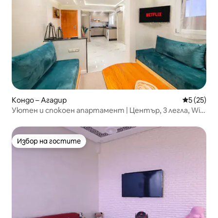
Кондо – Агадир
Средна оц
5 (25)
Уютен и спокоен апартамент | Център, 3 легла, Wi-
Fi и тераса
Избор на гостите
Избор на гостите