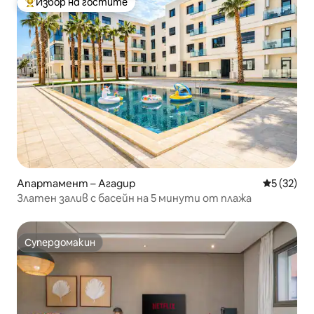
Избор на гостите
Най-популярен избор на гостите
Апартамент – Агадир
Средна оц
5 (32)
Златен залив с басейн на 5 минути от плажа
Супердомакин
Супердомакин