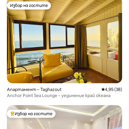
Избор на гостите
Избор на гостите
Апартамент – Taghazout
Средна оценк
4,95 (38)
Anchor Point Sea Lounge – уединение край океана
Избор на гостите
Най-популярен избор на гостите