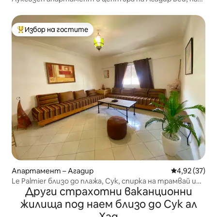
700 м от плажа
Избор на гостите
Най-популярен избор на гостите
Апартамент – Агадир
Средна оценк
4,92 (37)
Le Palmier близо до плажа, Сук, спирка на трамвай и
Други страхотни ваканционни
автобус.
жилища под наем близо до Сук ал
Хад