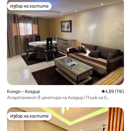
Избор на гостите
Избор на гостите
Кондо – Агадир
Средна оценка
4,89 (116)
Апартамент в центъра на Агадир | Плаж на 5
минути
Избор на гостите
Избор на гостите