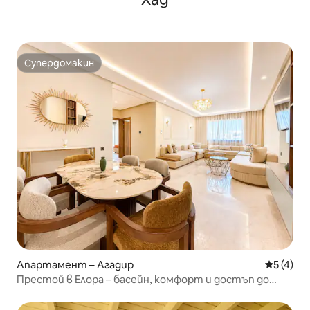
Супердомакин
Супердомакин
Апартамент – Агадир
Средна о
5 (4)
Престой в Елора – басейн, комфорт и достъп до
плажа