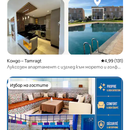
Кондо – Tamragt
Средна оценка
4,99 (131)
Луксозен апартамент с изглед към морето и голф
игрището, с 2 басейна, на 700 м от плажа
Избор на гостите
Избор на гостите