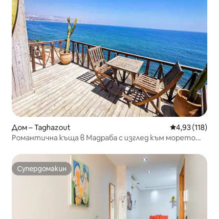
Дом – Taghazout
Средна оценка
4,93 (118)
Романтична къща в Мадраба с изглед към морето
море
Супердомакин
Супердомакин