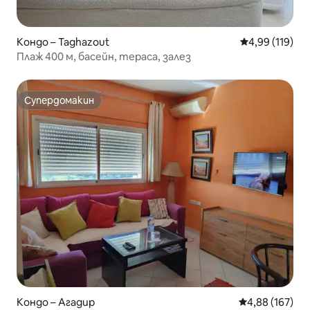
Кондо – Taghazout
Средна оценка
4,99 (119)
Плаж 400 м, басейн, тераса, залез
Супердомакин
Супердомакин
Кондо – Агадир
Средна оценка
4,88 (167)