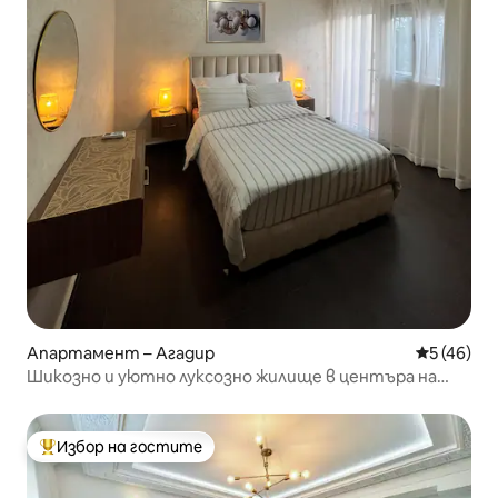
Апартамент – Агадир
Средна оц
5 (46)
Шикозно и уютно луксозно жилище в центъра на
АГАДИР
Избор на гостите
Най-популярен избор на гостите