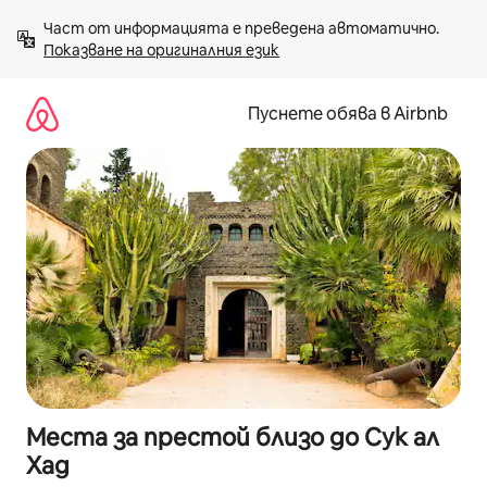
Пропускане
Част от информацията е преведена автоматично. 
към
Показване на оригиналния език
съдържанието
Пуснете обява в Airbnb
Места за престой близо до Сук ал
Хад