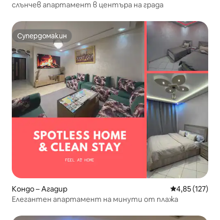
слънчев апартамент в центъра на града
Супердомакин
Супердомакин
Кондо – Агадир
Средна оценка
4,85 (127)
Елегантен апартамент на минути от плажа