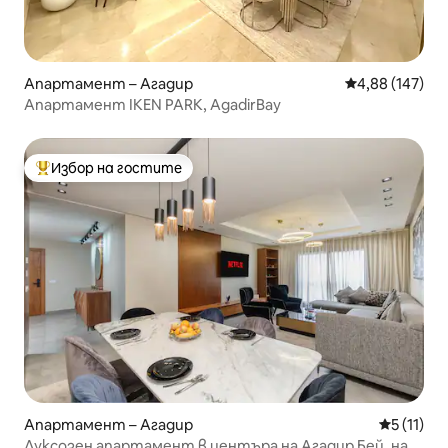
Апартамент – Агадир
Средна оценка
4,88 (147)
Апартамент IKEN PARK, AgadirBay
Избор на гостите
Най-популярен избор на гостите
Апартамент – Агадир
Средна оц
5 (11)
Луксозен апартамент в центъра на Агадир Бей, на