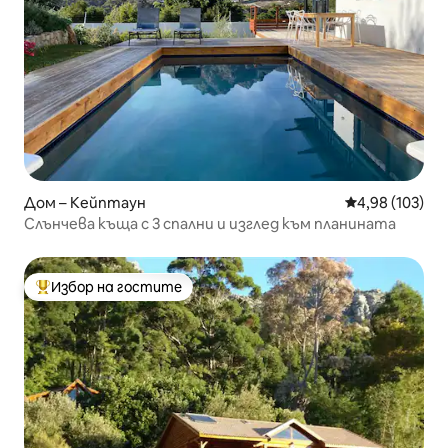
Дом – Кейптаун
Средна оценка
4,98 (103)
Слънчева къща с 3 спални и изглед към планината
Избор на гостите
Най-популярен избор на гостите