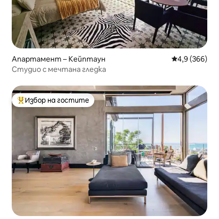
Апартамент – Кейптаун
Средна оценк
4,9 (366)
Студио с мечтана гледка
Избор на гостите
Най-популярен избор на гостите