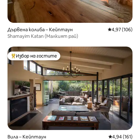
Дървена колиба – Кейптаун
Средна оценка
4,97 (106)
Shamayim Katan (Малкият рай)
Избор на гостите
Най-популярен избор на гостите
Вила – Кейптаун
Средна оценка
4,94 (161)