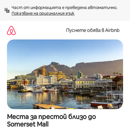
Пропускане
Част от информацията е преведена автоматично. 
към
Показване на оригиналния език
съдържанието
Пуснете обява в Airbnb
Места за престой близо до
Somerset Mall