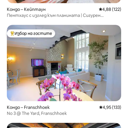
Кондо – Кейптаун
Средна оценка
4,88 (122)
Пентхаус с изглед към планината | Сигурен
двустаен апартамент, изгледи и басейн
Избор на гостите
Най-популярен избор на гостите
Кондо – Franschhoek
Средна оценка
4,95 (133)
No 3 @ The Yard, Franschhoek