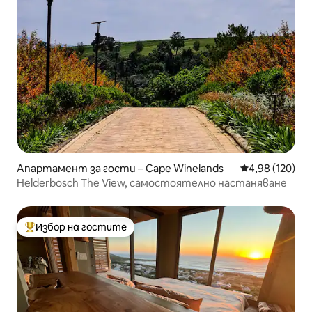
Апартамент за гости – Cape Winelands
Средна оценка
4,98 (120)
Helderbosch The View, самостоятелно настаняване
Избор на гостите
Най-популярен избор на гостите