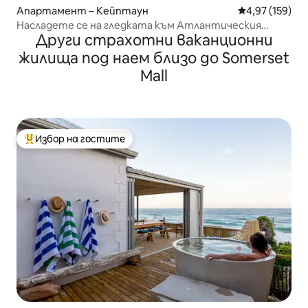
Апартамент – Кейптаун
Средна оценка
4,97 (159)
Насладете се на гледката към Атлантическия
Други страхотни ваканционни
океан от уютно място със стъклени стени
жилища под наем близо до Somerset
Mall
Избор на гостите
Най-популярен избор на гостите