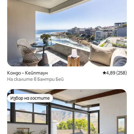
Кондо – Кейптаун
Средна оценка
4,89 (258)
На скалите в Бантри Бей
Избор на гостите
Избор на гостите