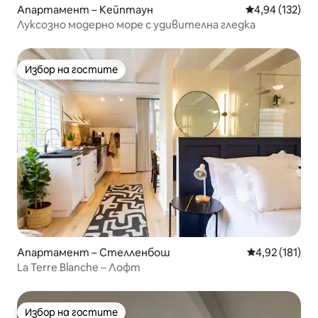
Апартамент – Кейптаун
Средна оценка
4,94 (132)
Луксозно модерно море с удивителна гледка
Избор на гостите
Избор на гостите
Апартамент – Стелленбош
Средна оценка
4,92 (181)
La Terre Blanche – Лофт
Избор на гостите