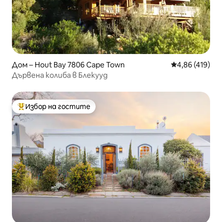
Дом – Hout Bay 7806 Cape Town
Средна оценка
4,86 (419)
Дървена колиба в Блекууд
Избор на гостите
Най-популярен избор на гостите