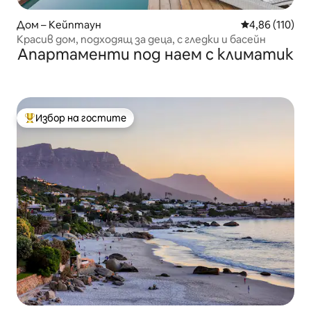
Дом – Кейптаун
Средна оценка
4,86 (110)
Красив дом, подходящ за деца, с гледки и басейн
Апартаменти под наем с климатик
Избор на гостите
Най-популярен избор на гостите