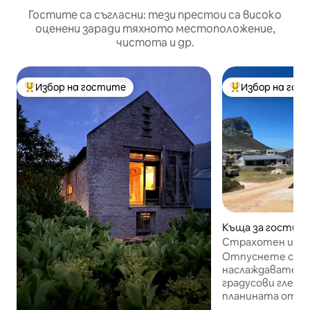
Гостите са съгласни: тези престои са високо
оценени заради тяхното местоположение,
чистота и др.
Избор на гостите
Избор на гос
Най-популярен избор на гостите
Най-популярен 
Къща за гости – P
y
Страхотен изгле
на Penguin Studio
Отпуснете се, 
наслаждавате на
градусови гледки
планината от к
луксозно студио Pring