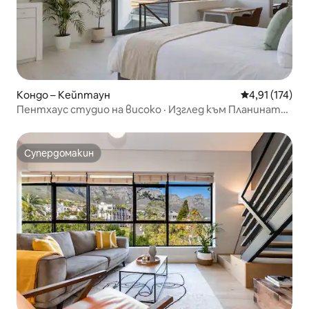
Кондо – Кейптаун
Средна оценка
4,91 (174)
Пентхаус студио на високо · Изглед към Планината
на масата
Супердомакин
Супердомакин