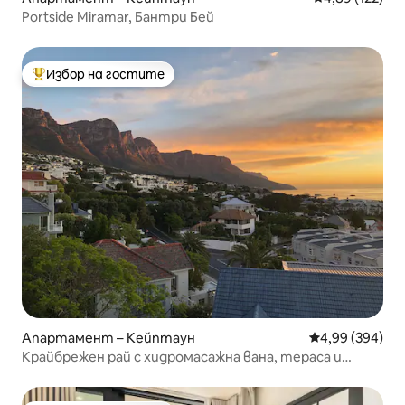
Portside Miramar, Бантри Бей
Избор на гостите
Най-популярен избор на гостите
Апартамент – Кейптаун
Средна оценка
4,99 (394)
Крайбрежен рай с хидромасажна вана, тераса и
гледки