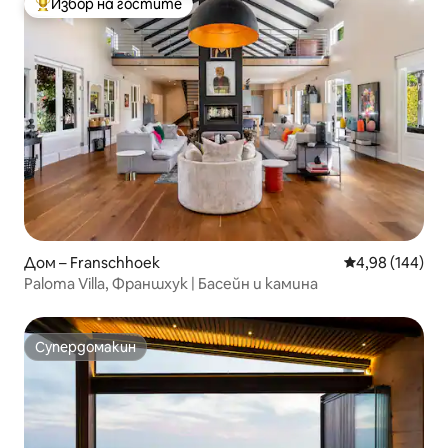
Избор на гостите
Най-популярен избор на гостите
Дом – Franschhoek
Средна оценка
4,98 (144)
Paloma Villa, Франшхук | Басейн и камина
Супердомакин
Супердомакин