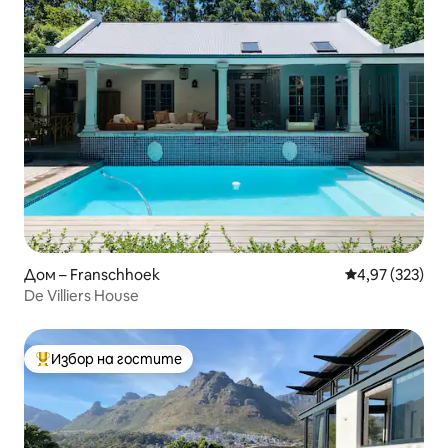
Дом – Franschhoek
Средна оценка
4,97 (323)
De Villiers House
Избор на гостите
Най-популярен избор на гостите