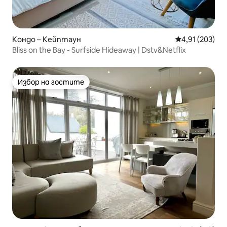
Кондо – Кейптаун
Средна оценка
4,91 (203)
Bliss on the Bay - Surfside Hideaway | Dstv&Netflix
Избор на гостите
Избор на гостите