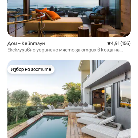
Дом – Кейптаун
Средна оценка
4,91 (156)
Ексклузивно уединено място за отдих в къща на
дърво
Избор на гостите
Избор на гостите