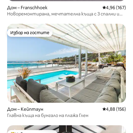
Дом – Franschhoek
Средна оценка
4,96 (167)
Новоремонтирана, мечтателна къща с 3 спални и
слънчева
Избор на гостите
Избор на гостите
Дом – Кейптаун
Средна оценка
4,88 (156)
Главна къща на бунгало на плажа Глен