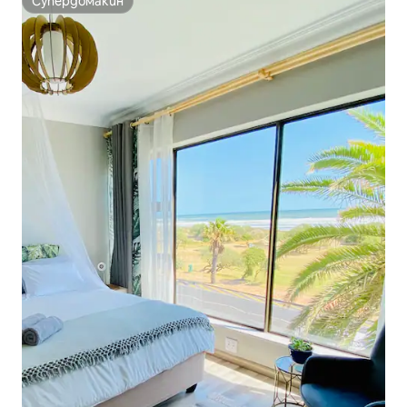
Супердомакин
Супердомакин