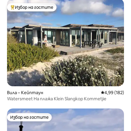
Избор на гостите
Най-популярен избор на гостите
Вила – Кейптаун
Средна оценка
4,99 (182)
Watersmeet На плажа Klein Slangkop Kommetjie
Избор на гостите
Избор на гостите