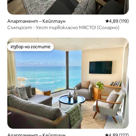
Апартамент – Кейптаун
Средна оценка
4,89 (119)
Съмърсет - Уест първокласно МЯСТО! (Соларно)
Избор на гостите
Избор на гостите
Апартамент – Кейптаун
Средна оценка
4,89 (122)