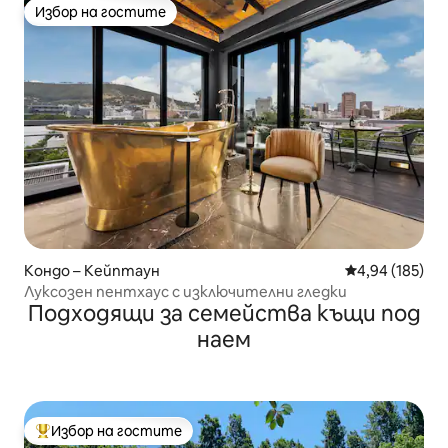
Избор на гостите
Избор на гостите
Кондо – Кейптаун
Средна оценка
4,94 (185)
Луксозен пентхаус с изключителни гледки
Подходящи за семейства къщи под
наем
Избор на гостите
Най-популярен избор на гостите