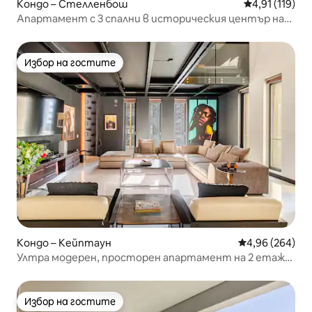
Кондо – Стелленбош
Средна оценка
4,91 (119)
Апартамент с 3 спални в историческия център на
Стелинбос
Избор на гостите
Избор на гостите
Кондо – Кейптаун
Средна оценка
4,96 (264)
Ултра модерен, просторен апартамент на 2 етажа
в центъра на града
Избор на гостите
Избор на гостите