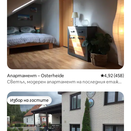
Апартамент – Osterheide
Средна оценка
4,92 (458)
Светъл, модерен апартамент на последния етаж
на бунгало
Избор на гостите
Избор на гостите