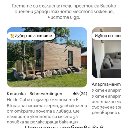
Гостите са съгласни: тези престои са високо
оценени заради тяхното местоположение,
чистота и др.
Избор на гостите
Избор на гости
Най-популярен избор на гостите
Избор на гости
Апартамент – So
Уютен апартаме
Къщичка – Schneverdingen
Средна оценка: 5 от 5, 24
5 (24)
Побира 3 души
Уютен апартаме
Heide Cube с изглед към полето в
централно мяст
Люнебургската пустош
В края на нашата ферма, заобиколени
със зелена гради
от открити полета и ливади, ще
реновирано и ча
намерите уютното си място за
то предлага ком
почивка за релаксираща ваканция
спокойна атмосф
сред природата. През лятото