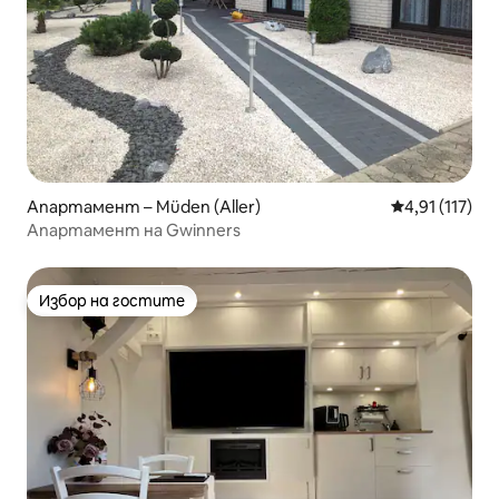
Апартамент – Müden (Aller)
Средна оценк
4,91 (117)
Апартамент на Gwinners
Избор на гостите
Избор на гостите