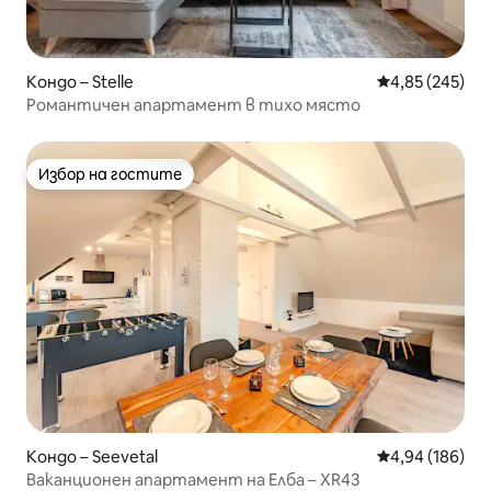
Кондо – Stelle
Средна оценка
4,85 (245)
Романтичен апартамент в тихо място
Избор на гостите
Избор на гостите
Кондо – Seevetal
Средна оценка
4,94 (186)
Ваканционен апартамент на Елба – XR43