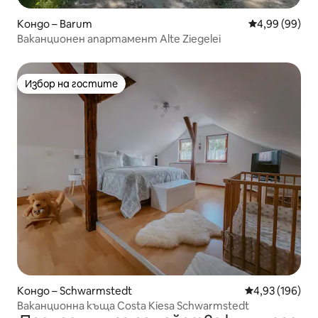
Кондо – Barum
Средна оценк
4,99 (99)
Ваканционен апартамент Alte Ziegelei
Избор на гостите
Избор на гостите
Кондо – Schwarmstedt
Средна оценка
4,93 (196)
Ваканционна къща Costa Kiesa Schwarmstedt