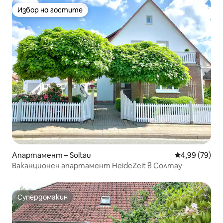
Избор на гостите
Избор на гостите
Апартамент – Soltau
Средна оценк
4,99 (79)
Ваканционен апартамент HeideZeit в Солтау
Супердомакин
Супердомакин