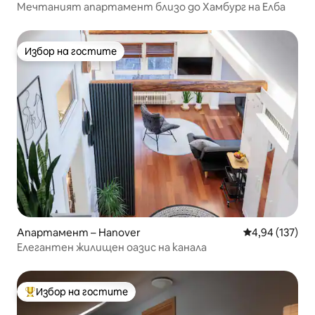
Мечтаният апартамент близо до Хамбург на Елба
Избор на гостите
Избор на гостите
Апартамент – Hanover
Средна оценка
4,94 (137)
Елегантен жилищен оазис на канала
Избор на гостите
Най-популярен избор на гостите