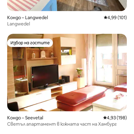
Кондо – Langwedel
Средна оценка
4,99 (101)
Langwedel
Избор на гостите
Избор на гостите
Кондо – Seevetal
Средна оценка
4,93 (198)
Светъл апартамент в южната част на Хамбург