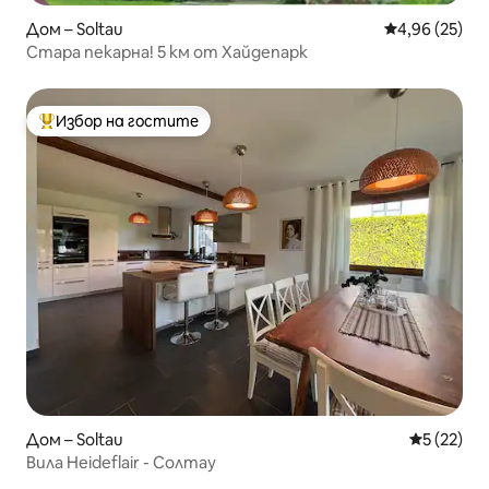
Дом – Soltau
Средна оценк
4,96 (25)
Стара пекарна! 5 км от Хайдепарк
Избор на гостите
Най-популярен избор на гостите
Дом – Soltau
Средна оц
5 (22)
Вила Heideflair - Солтау