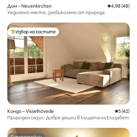
Дом – Neuenkirchen
Средна оценк
4,98 (48)
Уединено място, заобиколено от природа
Избор на гостите
Най-популярен избор на гостите
Кондо – Visselhövede
Средна оц
5 (42)
Природен оазис: Добре дошли в къщата на Елизабет
Супердомакин