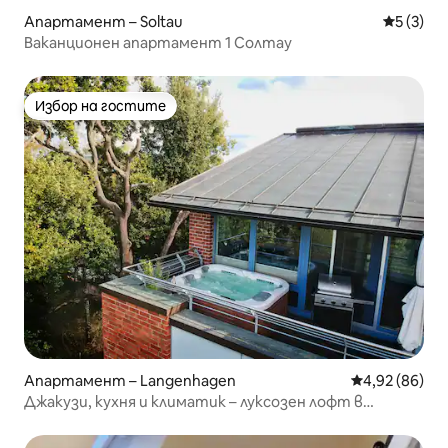
Апартамент – Soltau
Средна о
5 (3)
Ваканционен апартамент 1 Солтау
Избор на гостите
Избор на гостите
Апартамент – Langenhagen
Средна оценк
4,92 (86)
Джакузи, кухня и климатик – луксозен лофт в
Хановер