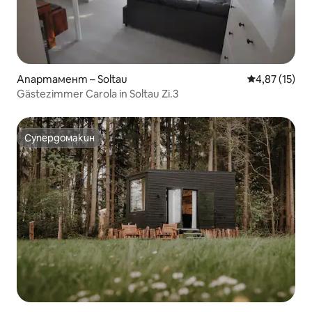
Апартамент – Soltau
Средна оценк
4,87 (15)
Gästezimmer Carola in Soltau Zi.3
Супердомакин
Супердомакин