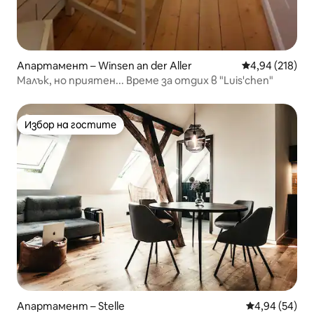
Апартамент – Winsen an der Aller
Средна оценка
4,94 (218)
Малък, но приятен... Време за отдих в "Luis'chen"
Избор на гостите
Избор на гостите
Апартамент – Stelle
Средна оценк
4,94 (54)