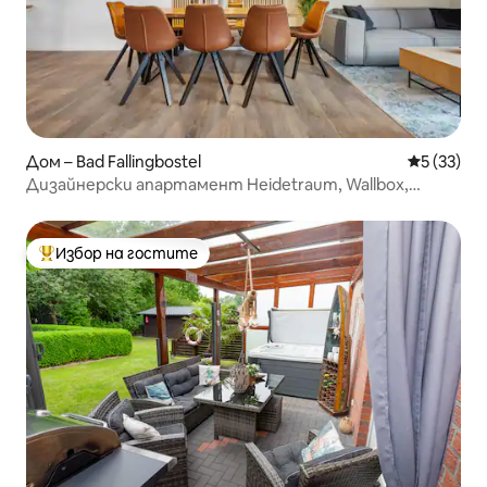
Дом – Bad Fallingbostel
Средна оц
5 (33)
Дизайнерски апартамент Heidetraum, Wallbox,
Тераса
Избор на гостите
Най-популярен избор на гостите