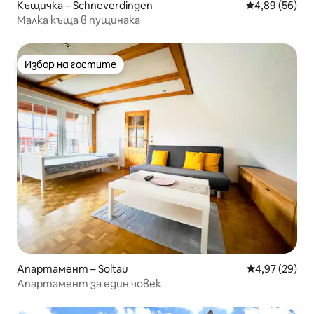
Къщичка – Schneverdingen
Средна оценк
4,89 (56)
Малка къща в пущинака
Избор на гостите
Избор на гостите
Апартамент – Soltau
Средна оценк
4,97 (29)
Апартамент за един човек