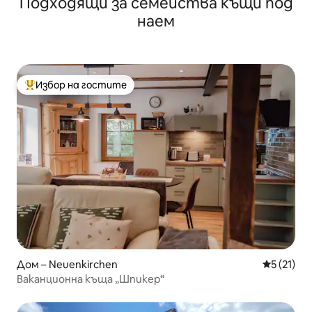
Подходящи за семейства къщи под
наем
Избор на гостите
Най-популярен избор на гостите
Дом – Neuenkirchen
Средна оц
5 (21)
Ваканционна къща „Шпикер“