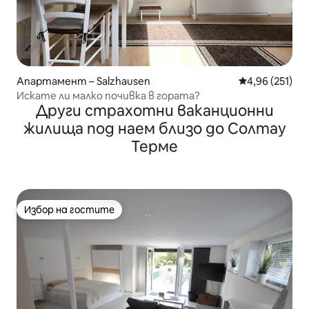
Апартамент – Salzhausen
Средна оценка
4,96 (251)
Искате ли малко почивка в гората?
Други страхотни ваканционни
жилища под наем близо до Солтау
Терме
Избор на гостите
Избор на гостите