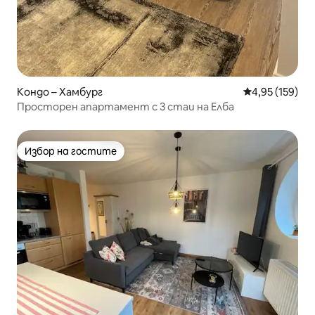
Кондо – Хамбург
Средна оценка
4,95 (159)
Просторен апартамент с 3 стаи на Елба
Избор на гостите
Избор на гостите