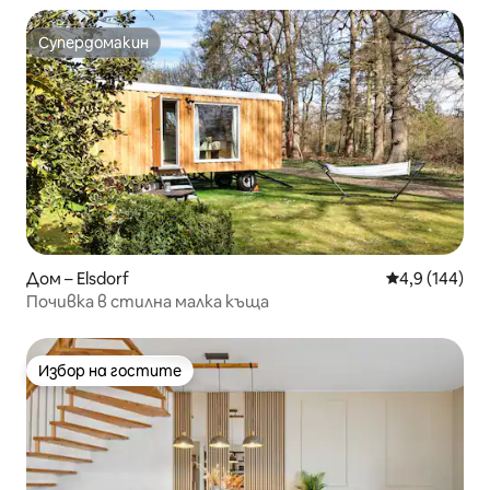
Супердомакин
Супердомакин
Дом – Elsdorf
Средна оценк
4,9 (144)
Почивка в стилна малка къща
Избор на гостите
Избор на гостите