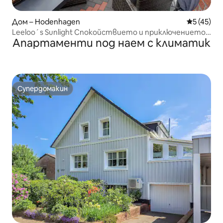
Дом – Hodenhagen
Средна оц
5 (45)
Leeloo´s Sunlight Спокойствието и приключението
Апартаменти под наем с климатик
започват тук
Супердомакин
Супердомакин