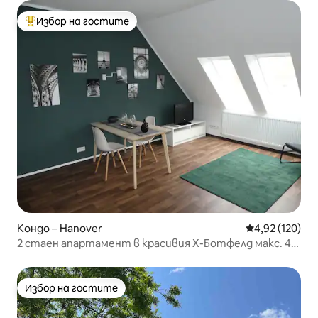
Избор на гостите
Най-популярен избор на гостите
Кондо – Hanover
Средна оценка
4,92 (120)
2 стаен апартамент в красивия Х-Ботфелд макс. 4
човека
Избор на гостите
Избор на гостите