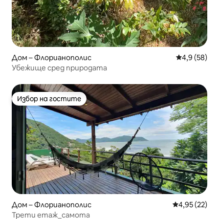
Дом – Флорианополис
Средна оцен
4,9 (58)
Убежище сред природата
Избор на гостите
Избор на гостите
Дом – Флорианополис
Средна оценк
4,95 (22)
Трети етаж_самота