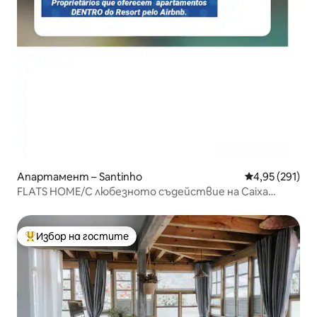
Апартамент – Santinho
Средна оценка
4,95 (291)
FLATS HOME/С любезното съдействие на Caixa
mimos
Избор на гостите
Най-популярен избор на гостите