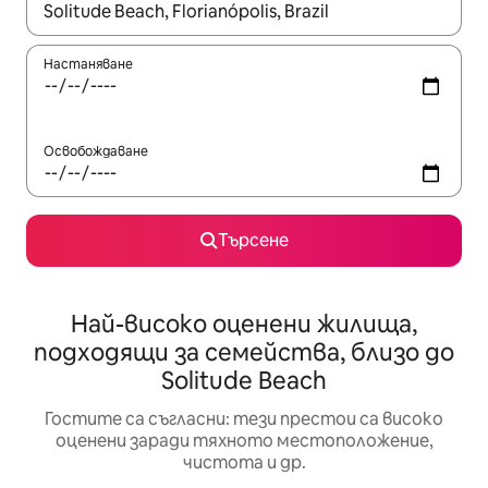
Когато резултатите се покажат, използвайте клавишите 
Настаняване
Освобождаване
Търсене
Най-високо оценени жилища,
подходящи за семейства, близо до
Solitude Beach
Гостите са съгласни: тези престои са високо
оценени заради тяхното местоположение,
чистота и др.