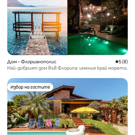
Дом – Флорианополис
Средна о
5 (8)
Най-добрият дом във Флорипа: имение край морето.
Избор на гостите
Избор на гостите