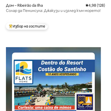
Дом – Ribeirão da Ilha
Средна оценка
4,98 (128)
Солар да Пенинсула: Джакузи и изглед към морето!
Избор на гостите
Най-популярен избор на гостите