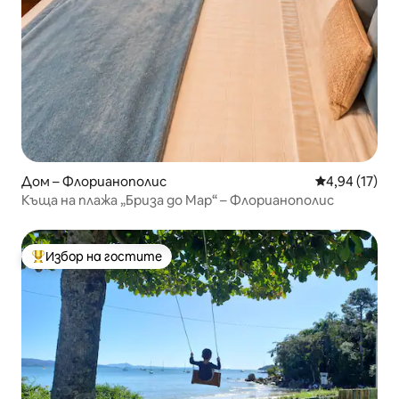
Дом – Флорианополис
Средна оценк
4,94 (17)
Къща на плажа „Бриза до Мар“ – Флорианополис
Избор на гостите
Най-популярен избор на гостите