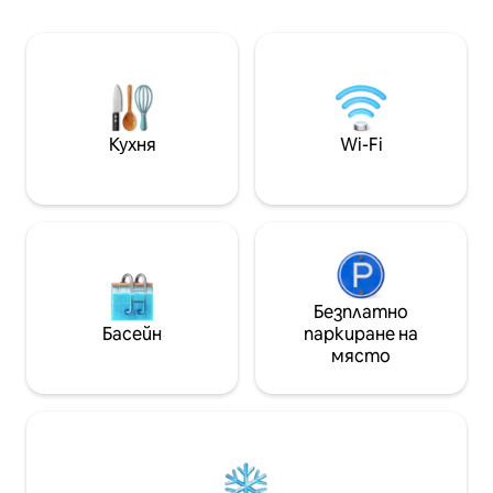
напълно оборудвана кухня.
гледка. Изживей
Обезопасено място за паркиране. В
в среда, която 
близост до гастрономическия
естествена крас
маршрут. Осигурени са спално бельо
доброто, което
и спално бельо за баня. Без такса за
може да предло
домашни любимци. Кошара за
домашни любимци.
Кухня
Wi-Fi
Безплатно
Басейн
паркиране на
място