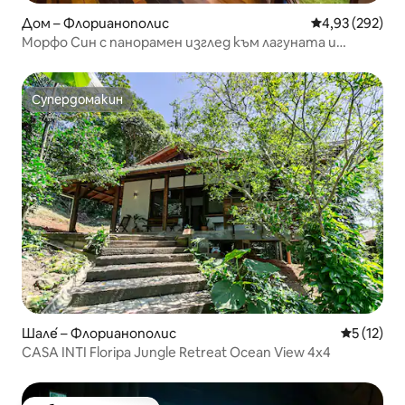
Дом – Флорианополис
Средна оценка
4,93 (292)
Морфо Син с панорамен изглед към лагуната и
морето
Супердомакин
Супердомакин
Шале́ – Флорианополис
Средна оц
5 (12)
CASA INTI Floripa Jungle Retreat Ocean View 4x4