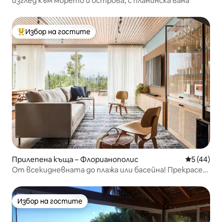
изглед към морето ​​и острова, с планинска вана
Избор на гостите
Най-популярен избор на гостите
Прилепена къща – Флорианополис
Средна оц
5 (44)
От всекидневната до плажа или басейна! Прекрасен
залез
Избор на гостите
Избор на гостите