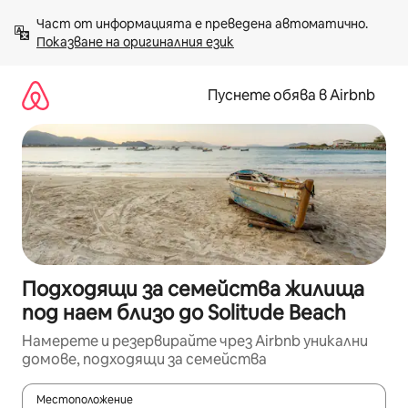
Пропускане
Част от информацията е преведена автоматично. 
към
Показване на оригиналния език
съдържанието
Пуснете обява в Airbnb
Подходящи за семейства жилища
под наем близо до Solitude Beach
Намерете и резервирайте чрез Airbnb уникални
домове, подходящи за семейства
Местоположение