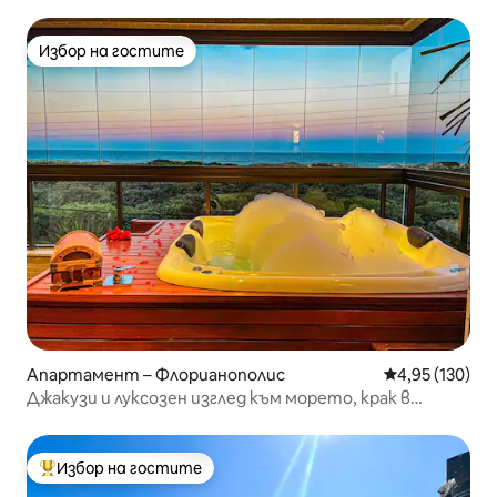
Избор на гостите
Избор на гостите
Апартамент – Флорианополис
Средна оценка
4,95 (130)
Джакузи и луксозен изглед към морето, крак в
пясъка, 3 апартамента тип суит
Избор на гостите
Най-популярен избор на гостите