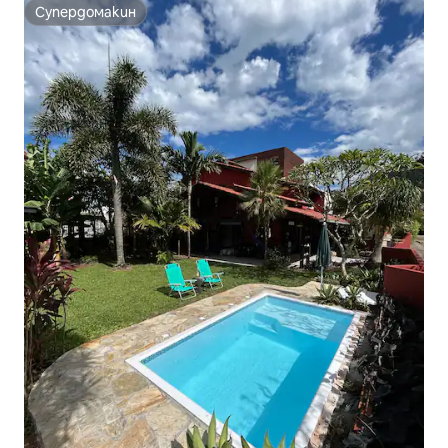
Супердомакин
Супердомакин