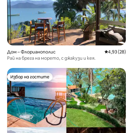
Дом – Флорианополис
Средна оценк
4,93 (28)
Рай на брега на морето, с джакузи и кея.
Избор на гостите
Избор на гостите