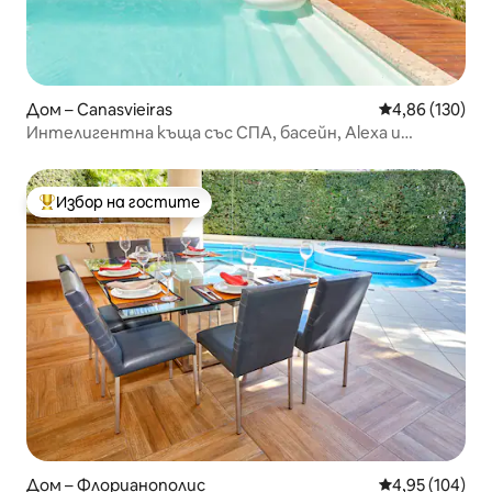
Дом – Canasvieiras
Средна оценка
4,86 (130)
Интелигентна къща със СПА, басейн, Alexa и
караоке
Избор на гостите
Най-популярен избор на гостите
Дом – Флорианополис
Средна оценка
4,95 (104)