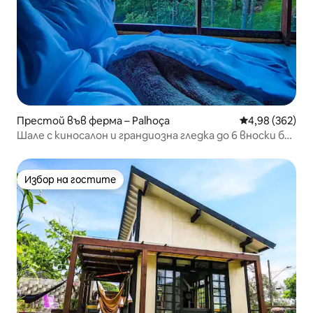
Престой във ферма – Palhoça
Средна оценка
4,98 (362)
Шале с киносалон и грандиозна гледка до 6 вноски без
лихва
Избор на гостите
Избор на гостите