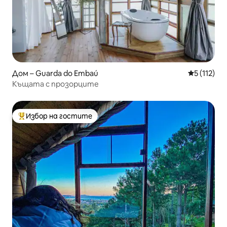
Дом – Guarda do Embaú
Средна оце
5 (112)
Къщата с прозорците
Избор на гостите
Най-популярен избор на гостите