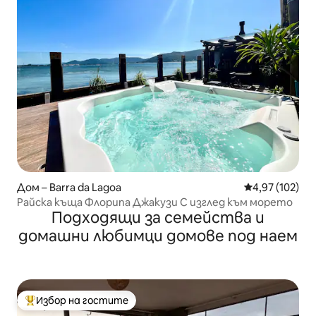
Дом – Barra da Lagoa
Средна оценка
4,97 (102)
Райска къща Флорипа Джакузи С изглед към морето
Подходящи за семейства и
домашни любимци домове под наем
Избор на гостите
Най-популярен избор на гостите