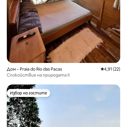
Дом – Praia do Rio das Pacas
Средна оценк
4,91 (22)
Спокойствие на природата II
Избор на гостите
Избор на гостите