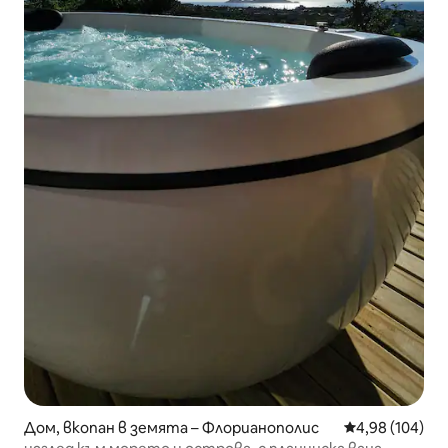
Дом, вкопан в земята – Флорианополис
Средна оценка
4,98 (104)