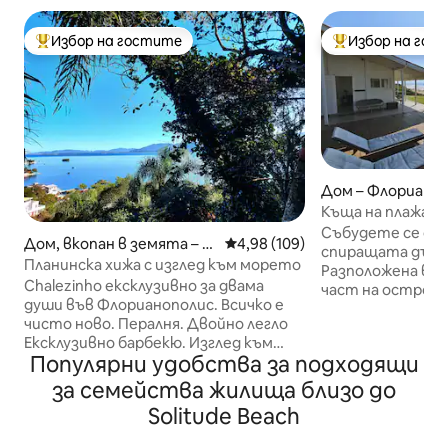
Избор на гостите
Избор на гос
Най-популярен избор на гостите
Най-популярен 
Дом – Флориано
Къща на плажа
Събудете се от 
Дом, вкопан в земята – Ri
Средна оценка: 4,98 от 5, 109
4,98 (109)
спиращата дъха 
beirão da Ilha
Планинска хижа с изглед към морето
Разположена в 
Chalezinho ексклузивно за двама
част на острова
души във Флорианополис. Всичко е
Кампече, тази к
чисто ново. Пералня. Двойно легло
морето предлага
Ексклузивно барбекю. Изглед към
изживяване. По
Популярни удобства за подходящи
океана и планината. 50-инчов
кристално чист
телевизор с нано клетки с Netflix.
Кампече или се 
за семейства жилища близо до
400 мегабайта оптичен интернет.
на вълните, док
Solitude Beach
Два климатика за топъл и студен
наслаждавате на
въздух. Плот за лаптоп. Мини
джакузито на те