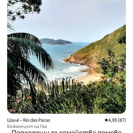
Шале́ – Rio das Pacas
Средна оценк
4,95 (87)
Бежанецът на Гая
Подходящи за семейства домове