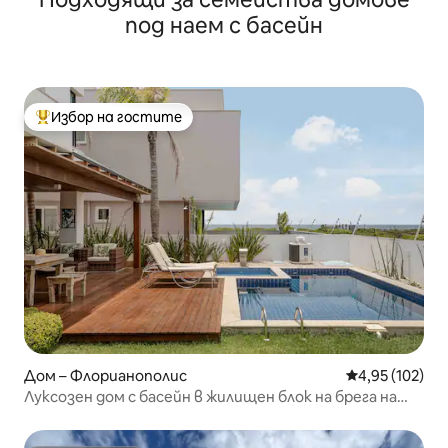
под наем с басейн
Избор на гостите
Най-популярен избор на гостите
Дом – Флорианополис
Средна оценка
4,95 (102)
Луксозен дом с басейн в жилищен блок на брега на
океана!