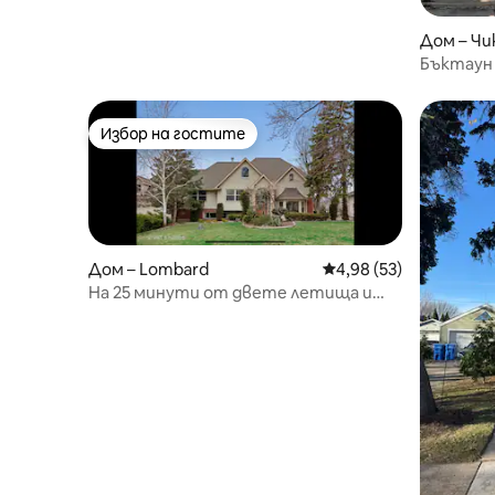
Дом – Чи
Бъктаун
местопо
Избор на гостите
Избор на гостите
Дом – Lombard
Средна оценка: 4,98 
4,98 (53)
На 25 минути от двете летища и
центъра