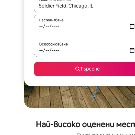
Когато резултатите се покажат, използвайт
Настаняване
Освобождаване
Търсене
Най-високо оценени мест