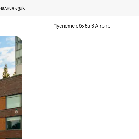
налния език
Пуснете обява в Airbnb