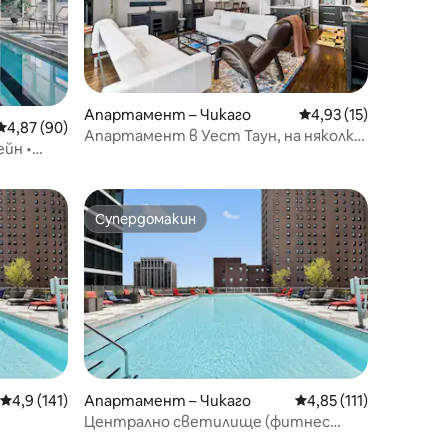
Апартамент – Чикаго
Средна оценка: 4,93
4,93 (15)
Средна оценка: 4,87 от 5, 90 отзива
4,87 (90)
Апартамент в Уест Таун, на няколко
йн •
крачки от Blue Line
Супердомакин
Супердомакин
Средна оценка: 4,9 от 5, 141 отзива
4,9 (141)
Апартамент – Чикаго
Средна оценка: 4,85 
4,85 (111)
Централно светилище (фитнес
сауна)
център • сауна)