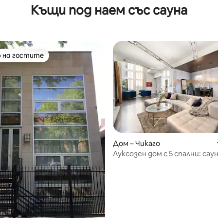
Къщи под наем със сауна
 на гостите
улярен избор на гостите
от 5, 11 отзива
Дом – Чикаго
Луксозен дом с 5 спални: саун
хидромасажна вана, тераса 
покрива, стая за игри