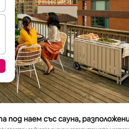
е клавишите със стрелки нагоре и надолу или навигирайте с д
а под наем със сауна, разположен