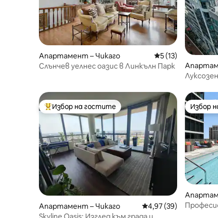
Апартамент – Чикаго
Средна оценка: 5 
5 (13)
Апартаме
Слънчев уелнес оазис в Линкълн Парк
Луксозен
езерото
Избор на гостите
Избор 
Най-популярен избор на гостите
Избор 
Апартам
Професи
Апартамент – Чикаго
Средна оценка: 4,97 
4,97 (39)
(фитнес 
Skyline Oasis: Изглед към града и