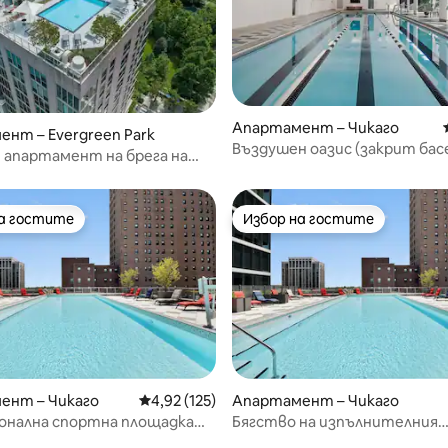
от 5, 13 отзива
Апартамент – Чикаго
нт – Evergreen Park
Въздушен оазис (закрит басе
 апартамент на брега на
фитнес център)
на гостите
Избор на гостите
на гостите
Избор на гостите
ент – Чикаго
Средна оценка: 4,92 от 5, 125 отзива
4,92 (125)
Апартамент – Чикаго
онална спортна площадка
Бягство на изпълнителния
от 5, 39 отзива
център • сауна)
директор (фитнес център • 