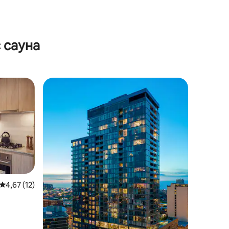
 сауна
Средна оценка: 4,67 от 5, 12 отзива
4,67 (12)
 офис