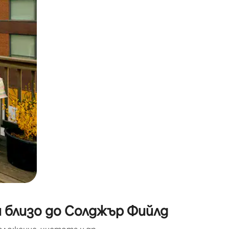
окосване или плъзгане.
и близо до Солджър Фийлд