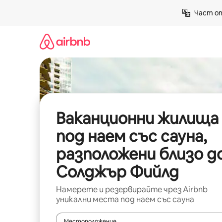
Пропускане
Част от
към
съдържанието
Ваканционни жилища
под наем със сауна,
разположени близо д
Солджър Фийлд
Намерете и резервирайте чрез Airbnb
уникални места под наем със сауна
Местоположение