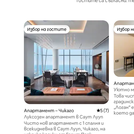
Гостите са съгласни: т
Избор на гостите
Избор 
Избор на гостите
Избор 
Апартам
Уютно мя
баня в о
Това чис
градинс
„Логан“ 
Апартамент – Чикаго
Средна оценка: 5
5 (7)
което да
Луксозен апартамент в Саут Лууп
прекаран
Чисто нов апартамент с 1 спалня и
ветровит
всекидневна в Саут Лууп, Чикаго, на
разходка