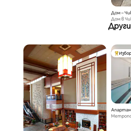
Дом – Чи
Дом в Чи
Други
хидромас
Избор
Най-поп
Апартам
Метропо
басейн •