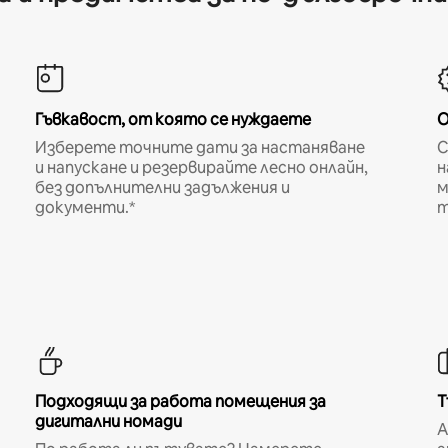
Гъвкавост, от която се нуждаете
О
Изберете точните дати за настаняване
С
и напускане и резервирайте лесно онлайн,
н
без допълнителни задължения и
м
документи.*
т
Подходящи за работа помещения за
Т
дигитални номади
A