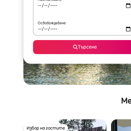
Освобождаване
Търсене
Ме
Избор на гостите
Избор на гостите