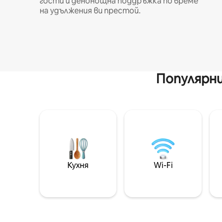
гости и денонощна поддръжка по време
на удължения ви престой.
Популярни
Кухня
Wi-Fi