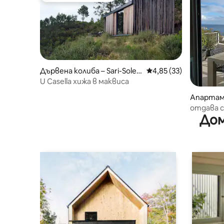
Дървена колиба – Sari-Solen
Средна оценка: 4,85 
4,85 (33)
zara
U Casella хижа в маквиса
Апартаме
отдава с
Дом
в Соленз
морето.