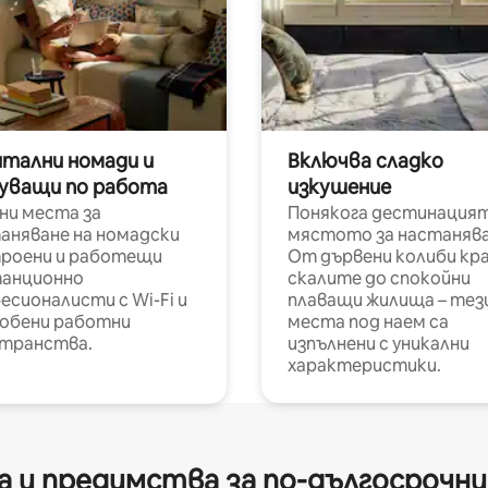
итални номади и
Включва сладко
уващи по работа
изкушение
ни места за
Понякога дестинацият
аняване на номадски
мястото за настанява
роени и работещи
От дървени колиби кр
анционно
скалите до спокойни
есионалисти с Wi-Fi и
плаващи жилища – тез
обени работни
места под наем са
транства.
изпълнени с уникални
характеристики.
 и предимства за по-дългосрочн