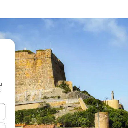
и
е
е клавишите със стрелки нагоре и надолу или навигирайте с д