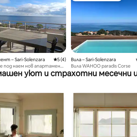
от 5, 33 отзива
нт – Sari-Solenzara
Средна оценка: 5 от 5, 4 отзива
5 (4)
Вила – Sari-Solenzara
е под наем нов апартамент
Вила WAHOO paradis Corse
ашен уют и страхотни месечни 
ара, 2-ри етаж с изглед към