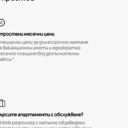
простени месечни цени
пециални цени за дългосрочно наемане
а ваканционни имоти и еднократно
есечно плащане без допълнителни
акси.*
ърсите апартаменти с обслужване?
irbnb разполага с напълно обзаведени