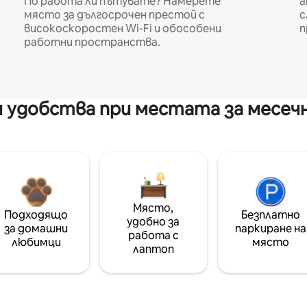
По работа ли пътувате? Намерете
а
място за дългосрочен престой с
с
високоскоростен Wi-Fi и обособени
п
работни пространства.
 удобства при местата за месеч
Място,
Подходящо
Безплатно
удобно за
за домашни
паркиране на
работа с
любимци
място
лаптоп