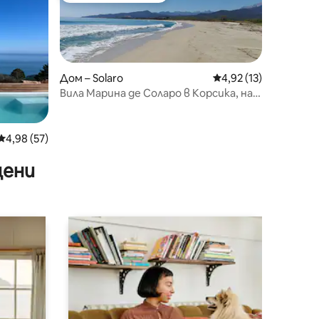
Дом – Solaro
Средна оценка: 4,92
4,92 (13)
Вила Марина де Соларо в Корсика, на 5
минути пеша от плажа
Средна оценка: 4,98 от 5, 57 отзива
4,98 (57)
цени