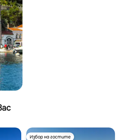
вас
Избор на гостите
тите
Избор на гостите