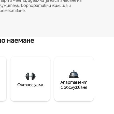
партаменти, идеални за настаняване на
лужители, корпоративни жилища и
реместване.
но наемане
Апартамент
Фитнес зала
с обслужване