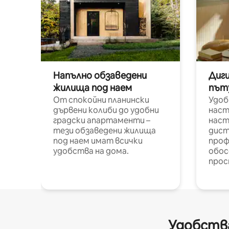
Напълно обзаведени
Диг
жилища под наем
път
От спокойни планински
Удоб
дървени колиби до удобни
наст
градски апартаменти –
наст
тези обзаведени жилища
дист
под наем имат всички
проф
удобства на дома.
обос
прос
Удобства