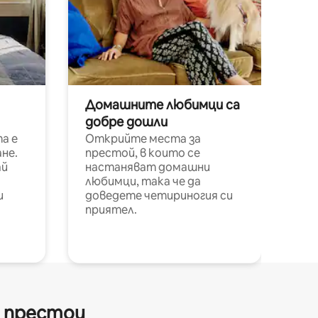
Домашните любимци са
добре дошли
а е
Открийте места за
не.
престой, в които се
ай
настаняват домашни
любимци, така че да
и
доведете четириногия си
приятел.
и престои