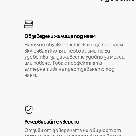
Обзаведени жилища под наем
Напълно обзаведените жилища под наем
включват кухня и необходимите ви
удобства, за да живеете удобно за месец
или повече. Това е перфектната
алтернатива на преотдаването под
наем.
Резервирайте уверено
Отзиви от доверената ни общност от