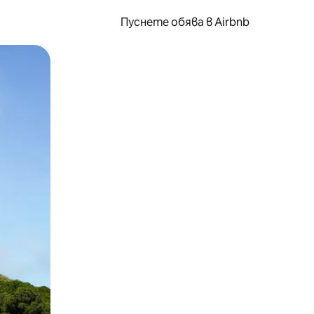
Пуснете обява в Airbnb
окосване или плъзгане.