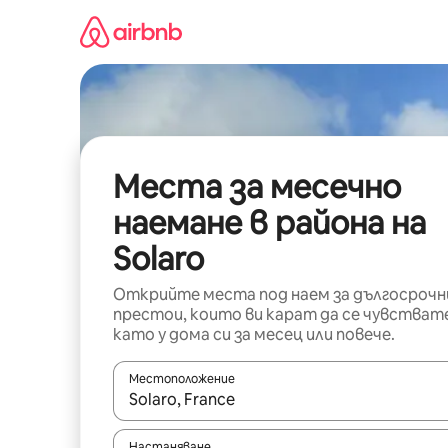
Пропускане
към
съдържанието
Места за месечно
наемане в района на
Solaro
Открийте места под наем за дългосрочн
престои, които ви карат да се чувстват
като у дома си за месец или повече.
Местоположение
Когато резултатите се покажат, използвайт
Настаняване