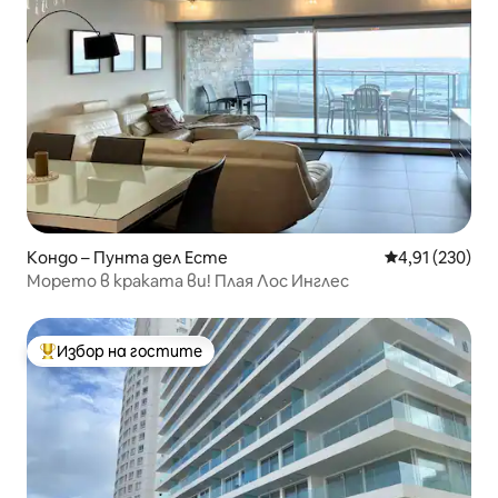
Кондо – Пунта дел Есте
Средна оценка
4,91 (230)
Морето в краката ви! Плая Лос Инглес
Избор на гостите
Най-популярен избор на гостите