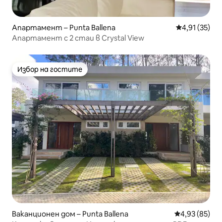
Апартамент – Punta Ballena
Средна оценк
4,91 (35)
Апартамент с 2 стаи в Crystal View
Избор на гостите
Избор на гостите
Ваканционен дом – Punta Ballena
Средна оценк
4,93 (85)