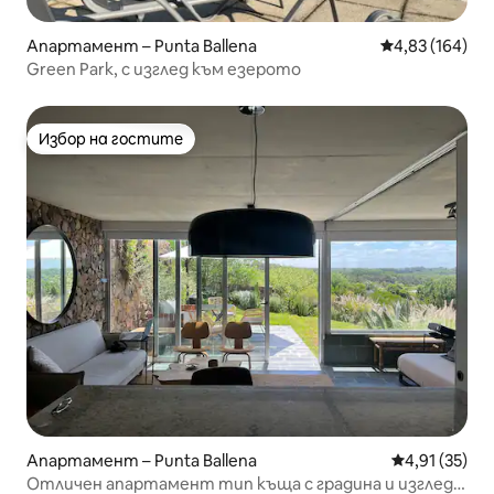
Апартамент – Punta Ballena
Средна оценка
4,83 (164)
Green Park, с изглед към езерото
Избор на гостите
Избор на гостите
Апартамент – Punta Ballena
Средна оценк
4,91 (35)
Отличен апартамент тип къща с градина и изглед