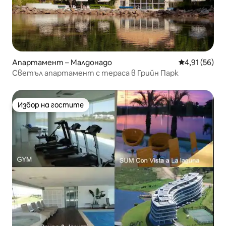
Апартамент – Малдонадо
Средна оценк
4,91 (56)
Светъл апартамент с тераса в Грийн Парк
Избор на гостите
Избор на гостите