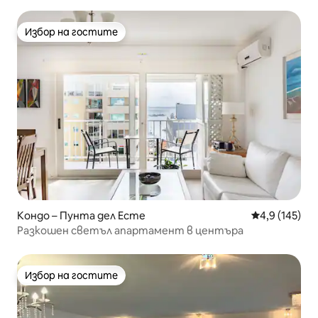
Избор на гостите
Избор на гостите
Кондо – Пунта дел Есте
Средна оценк
4,9 (145)
Разкошен светъл апартамент в центъра
Избор на гостите
Избор на гостите