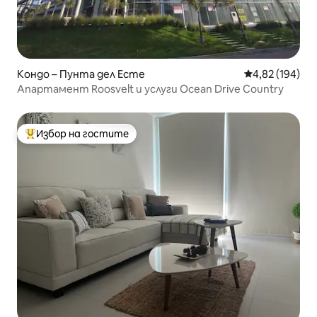
Кондо – Пунта дел Есте
Средна оценка
4,82 (194)
Апартамент Roosvelt и услуги Ocean Drive Country
Избор на гостите
Най-популярен избор на гостите