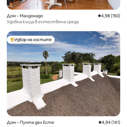
Дом – Малдонадо
Средна оценка
4,98 (150)
Удобна къща в естествена среда
Избор на гостите
Най-популярен избор на гостите
Дом – Пунта дел Есте
Средна оценка
4,94 (141)