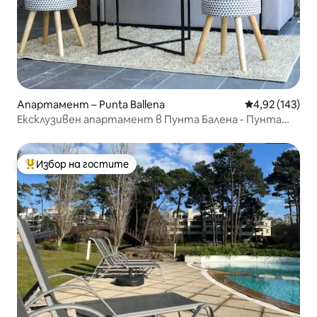
Апартамент – Punta Ballena
Средна оценка
4,92 (143)
Ексклузивен апартамент в Пунта Балена - Пунта
дел Есте
Избор на гостите
Най-популярен избор на гостите