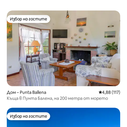
Избор на гостите
Избор на гостите
Дом – Punta Ballena
Средна оценка
4,88 (117)
Къща в Пунта Балена, на 200 метра от морето
Избор на гостите
Избор на гостите