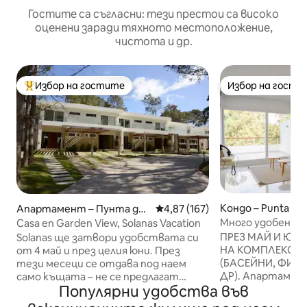
Гостите са съгласни: тези престои са високо
оценени заради тяхното местоположение,
чистота и др.
Избор на гостите
Избор на гости
Най-популярен избор на гостите
Избор на гости
Кондо – Punta Bal
Апартамент – Пунта дел
Средна оценка: 4,87 от 5, 167
4,87 (167)
Есте
Много удобен а
Casa en Garden View, Solanas Vacation
Парк
ПРЕЗ МАЙ И ЮНИ
Solanas ще затвори удобствата си
НА КОМПЛЕКСА 
от 4 май и през целия юни. През
(БАСЕЙНИ, ФИТН
тези месеци се отдава под наем
ДР). Апартамент
само къщата – не се предлагат
Популярни удобства във
Green Park, в ра
удобства. Предлага се услуга за
Vacation Club (To
почистване. Двуетажна къща в