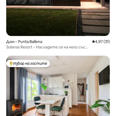
Дом – Punta Ballena
Средна оценк
4,97 (31)
Solanas Resort – Насладете се на него със
семейството или приятелите си
Избор на гостите
Най-популярен избор на гостите