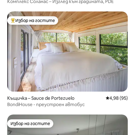
Комплекс Соланас – Изглед към градината, PDE
Избор на гостите
Най-популярен избор на гостите
Къщичка – Sauce de Portezuelo
Средна оценк
4,98 (95)
BondiHouse - преустроен автобус
Избор на гостите
Избор на гостите