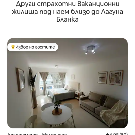
Други страхотни ваканционни
към морето
жилища под наем близо до Лагуна
Бланка
Избор на гостите
Най-популярен избор на гостите
Апартамент – Малдонадо
Средна оценк
4,98 (50)