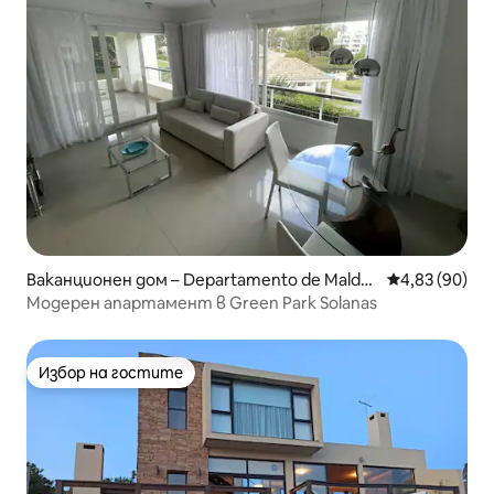
Ваканционен дом – Departamento de Maldo
Средна оценк
4,83 (90)
nado
Модерен апартамент в Green Park Solanas
Избор на гостите
Избор на гостите