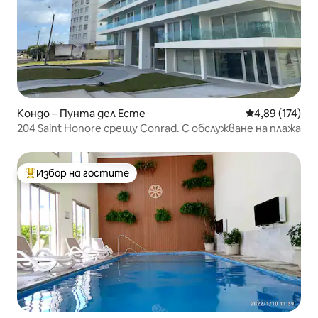
Кондо – Пунта дел Есте
Средна оценка
4,89 (174)
204 Saint Honore срещу Conrad. С обслужване на плажа
Избор на гостите
Най-популярен избор на гостите