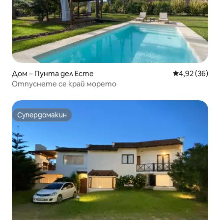
Дом – Пунта дел Есте
Средна оценк
4,92 (36)
Отпуснете се край морето
Супердомакин
Супердомакин