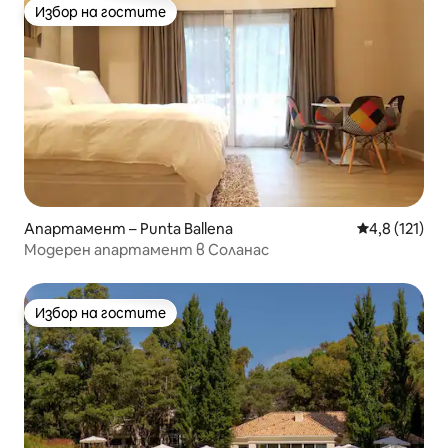
Избор на гостите
Избор на гостите
Апартамент – Punta Ballena
Средна оценк
4,8 (121)
Модерен апартамент в Соланас
Избор на гостите
Избор на гостите