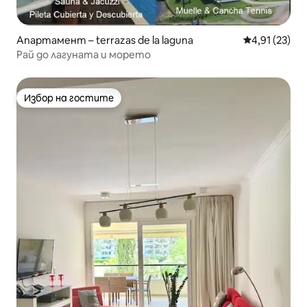
Апартамент – terrazas de la laguna
Средна оценк
4,91 (23)
Рай до лагуната и морето
Избор на гостите
Избор на гостите