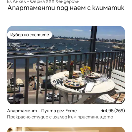
Ел Анхел – Ферма ХХХ Хендерсън
Апартаменти под наем с климатик
Избор на гостите
Избор на гостите
Апартамент – Пунта дел Есте
Средна оценка
4,95 (269)
Прекрасно студио с изглед към пристанището