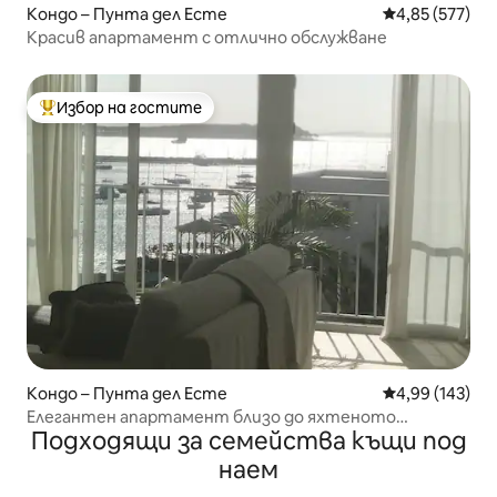
Кондо – Пунта дел Есте
Средна оценка
4,85 (577)
Красив апартамент с отлично обслужване
Избор на гостите
Най-популярен избор на гостите
Кондо – Пунта дел Есте
Средна оценка
4,99 (143)
Елегантен апартамент близо до яхтеното
Подходящи за семейства къщи под
пристанище! Изглед към океана
наем