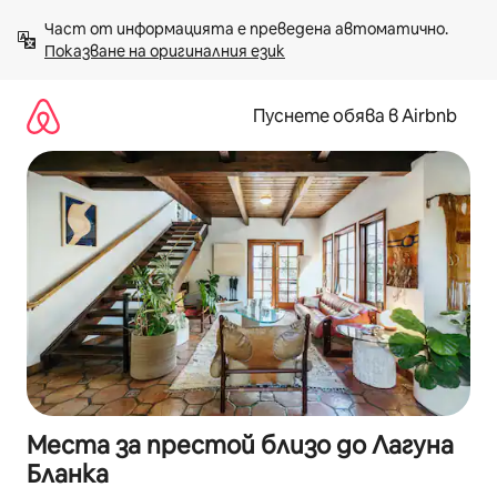
Пропускане
Част от информацията е преведена автоматично. 
към
Показване на оригиналния език
съдържанието
Пуснете обява в Airbnb
Места за престой близо до Лагуна
Бланка