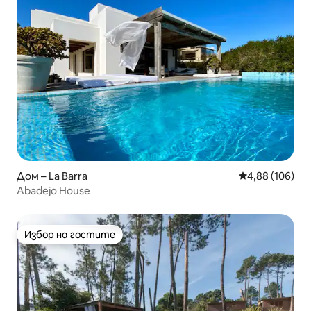
Дом – La Barra
Средна оценка
4,88 (106)
Abadejo House
Избор на гостите
Избор на гостите