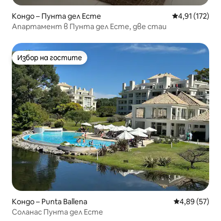
Кондо – Пунта дел Есте
Средна оценка
4,91 (172)
Апартамент в Пунта дел Есте, две стаи
Избор на гостите
Избор на гостите
Кондо – Punta Ballena
Средна оценк
4,89 (57)
Соланас Пунта дел Есте