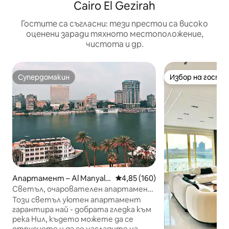
Cairo El Gezirah
Гостите са съгласни: тези престои са високо
оценени заради тяхното местоположение,
чистота и др.
Супердомакин
Избор на гости
Супердомакин
Избор на гости
Апартамент – Al Manyal
Средна оценка: 4,85 от 5, 160
4,85 (160)
Al Gharbi
Светъл, очарователен апартамент
на 10-ия етаж с изглед към Нил
Този светъл уютен апартамент
гарантира най - добрата гледка към
река Нил, където можете да се
отпуснете и да се насладите на