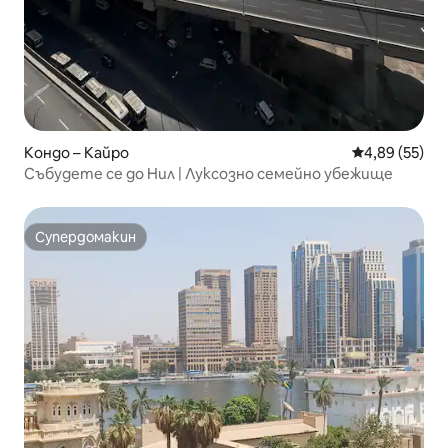
Кондо – Кайро
Средна оценк
4,89 (55)
Събудете се до Нил | Луксозно семейно убежище
Супердомакин
Супердомакин