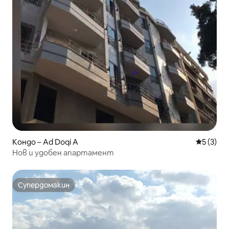
Кондо – Ad Doqi A
Средна о
5 (3)
Нов и удобен апартамент
Супердомакин
Супердомакин