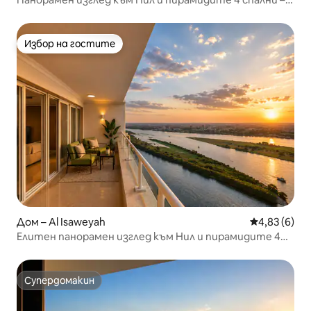
Маади
Избор на гостите
Избор на гостите
Дом – Al Isaweyah
Средна оцен
4,83 (6)
Елитен панорамен изглед към Нил и пирамидите 4
спални – Маади
Супердомакин
Супердомакин