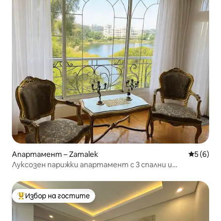
Апартамент – Zamalek
Средна о
5 (6)
Луксозен парижки апартамент с 3 спални и
невероятна гледка към Нил
Избор на гостите
Най-популярен избор на гостите