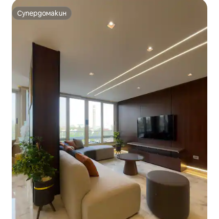
Супердомакин
Супердомакин