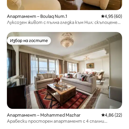
Апартамент – Boulaq Num.1
Средна оценк
4,95 (60)
Луксозен живот с пълна гледка към Нил: скъпоценен
камък с 4 спални
Избор на гостите
Избор на гостите
Апартамент – Mohammed Mazhar
Средна оценк
4,86 (22)
Арабески просторен апартамент с 4 спални
Замалек + изглед към Нил