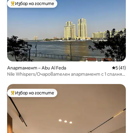
Избор на гостите
Най-популярен избор на гостите
Апартамент – Abu Al Feda
Средна оц
5 (41)
Nile Whispers/Очарователен апартамент с 1 спалня с
изглед към Нил в Замалек
Избор на гостите
Най-популярен избор на гостите