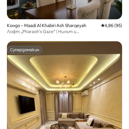
Кондо – Maadi Al Khabiri Ash Sharqeyah
Средна оценк
4,86 (95)
Лофт „Pharaoh's Gaze“ | Нилът и
забележителностите
Супердомакин
Супердомакин