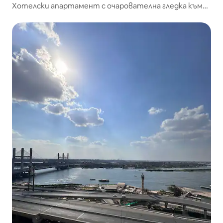
Хотелски апартамент с очарователна гледка към
Нил Маади