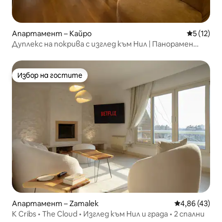
Апартамент – Кайро
Средна оц
5 (12)
Дуплекс на покрива с изглед към Нил | Панорамен
изглед към остров Замалек
Избор на гостите
Избор на гостите
Апартамент – Zamalek
Средна оценк
4,86 (43)
K Cribs • The Cloud • Изглед към Нил и града • 2 спални