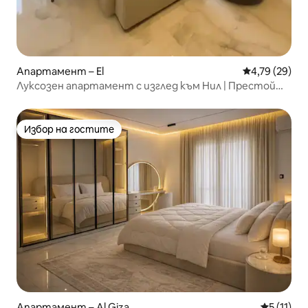
Апартамент – El
Средна оценк
4,79 (29)
Луксозен апартамент с изглед към Нил | Престой
близо до Кайрската кула
Избор на гостите
Избор на гостите
Апартамент – Al Giza
Средна оц
5 (11)