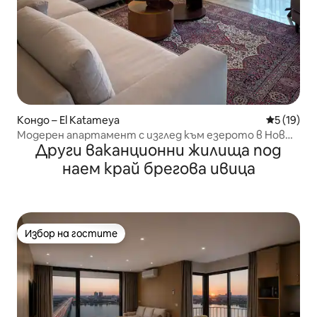
Кондо – El Katameya
Средна оц
5 (19)
Модерен апартамент с изглед към езерото в Нов
Други ваканционни жилища под
Кайро с достъп до басейн
наем край брегова ивица
Избор на гостите
Избор на гостите