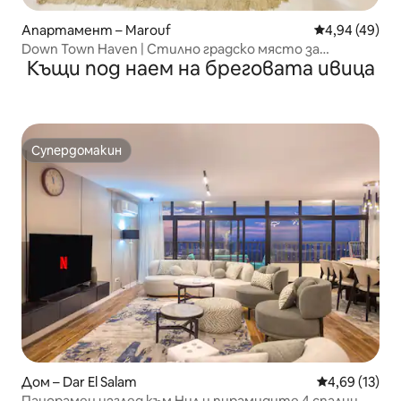
Апартамент – Marouf
Средна оценк
4,94 (49)
Down Town Haven | Стилно градско място за
Къщи под наем на бреговата ивица
престой
Супердомакин
Супердомакин
Дом – Dar El Salam
Средна оценк
4,69 (13)
Панорамен изглед към Нил и пирамидите 4 спални –