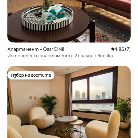
Апартамент – Qasr El Nil
Средна оцен
4,86 (7)
Исторически апартамент с 2 спални • Високи
тавани • Градска градина
Избор на гостите
Избор на гостите