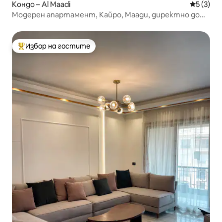
Кондо – Al Maadi
Средна о
5 (3)
Модерен апартамент, Кайро, Маади, директно до
Нил и пирамидите
Избор на гостите
Най-популярен избор на гостите