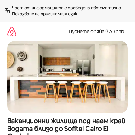
Пропускане
Част от информацията е преведена автоматично. 
към
Показване на оригиналния език
съдържанието
Пуснете обява в Airbnb
Ваканционни жилища под наем край
водата близо до Sofitel Cairo El