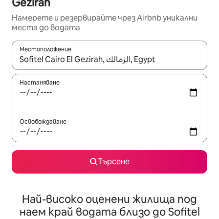
Gezirah
Намерете и резервирайте чрез Airbnb уникални
места до водата
Местоположение
Когато резултатите се покажат, използвайте клавишите 
Настаняване
Освобождаване
Търсене
Най-високо оценени жилища под
наем край водата близо до Sofitel