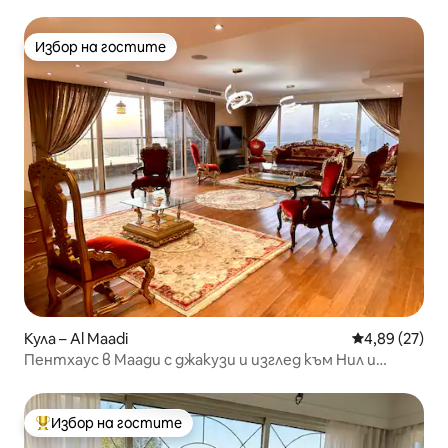
Избор на гостите
Избор на гостите
Кула – Al Maadi
Средна оценк
4,89 (27)
Пентхаус в Маади с джакузи и изглед към Нил и
пирамидите
Избор на гостите
Най-популярен избор на гостите