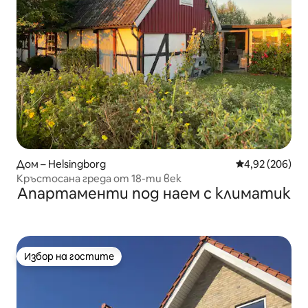
Дом – Helsingborg
Средна оценка
4,92 (206)
Кръстосана греда от 18-ти век
Апартаменти под наем с климатик
Избор на гостите
Избор на гостите