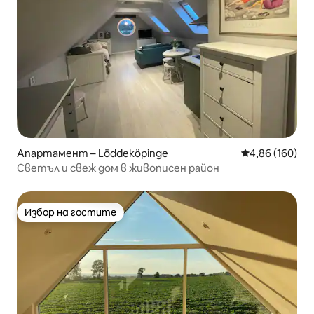
Апартамент – Löddeköpinge
Средна оценка
4,86 (160)
Светъл и свеж дом в живописен район
Избор на гостите
Избор на гостите