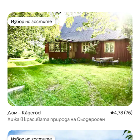
Избор на гостите
Избор на гостите
Дом – Kågeröd
Средна оценк
4,78 (76)
Хижа в красивата природа на Сьодеросен
Избор на гостите