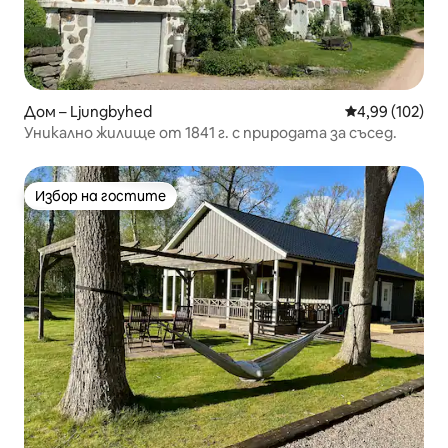
Дом – Ljungbyhed
Средна оценка
4,99 (102)
Уникално жилище от 1841 г. с природата за съсед.
Избор на гостите
Избор на гостите