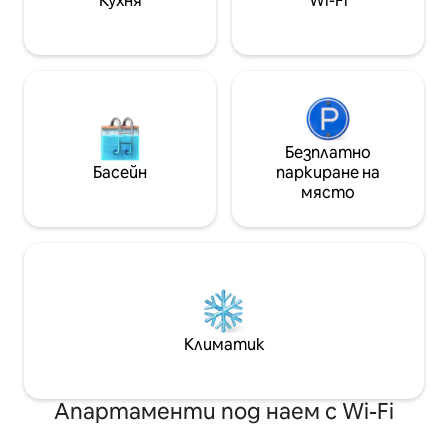
Кухня
Wi-Fi
до пасища с овце
паркирате кола
Безплатно
Басейн
паркиране на
място
Климатик
Апартаменти под наем с Wi-Fi