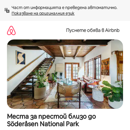
Пропускане
Част от информацията е преведена автоматично. 
към
Показване на оригиналния език
съдържанието
Пуснете обява в Airbnb
Места за престой близо до
Söderåsen National Park