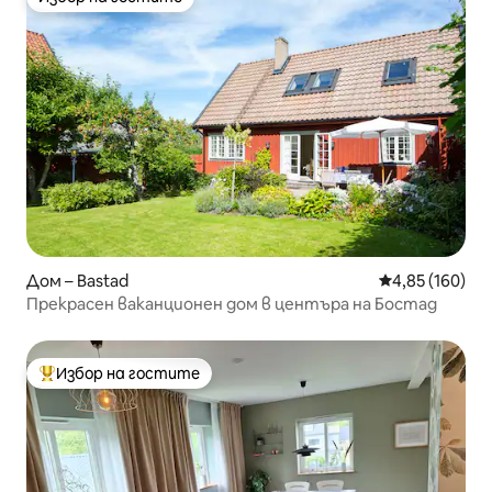
Избор на гостите
Дом – Bastad
Средна оценка
4,85 (160)
Прекрасен ваканционен дом в центъра на Бостад
Избор на гостите
Най-популярен избор на гостите