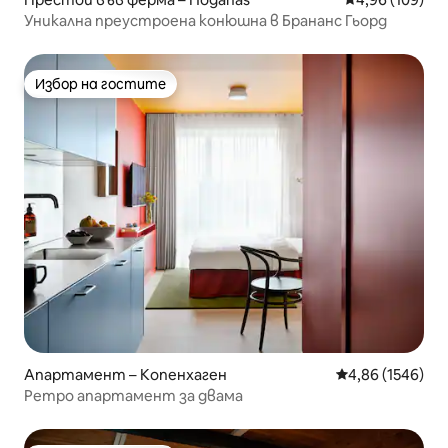
Уникална преустроена конюшна в Брананс Гьорд
Избор на гостите
Избор на гостите
Апартамент – Копенхаген
Средна оценка:
4,86 (1546)
Ретро апартамент за двама