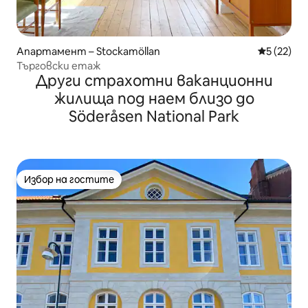
Апартамент – Stockamöllan
Средна оц
5 (22)
Търговски етаж
Други страхотни ваканционни
жилища под наем близо до
Söderåsen National Park
Избор на гостите
Избор на гостите