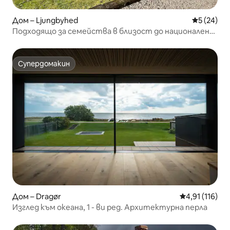
Дом – Ljungbyhed
Средна оц
5 (24)
Подходящо за семейства в близост до национален
парк - допълнителна къща за гости!
Супердомакин
Супердомакин
Дом – Dragør
Средна оценка
4,91 (116)
Изглед към океана, 1 - ви ред. Архитектурна перла