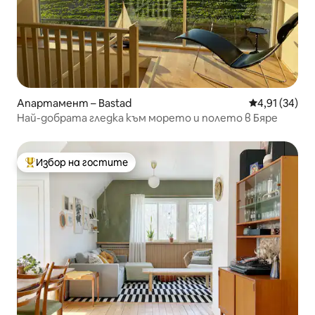
Апартамент – Bastad
Средна оценк
4,91 (34)
Най-добрата гледка към морето и полето в Бяре
Избор на гостите
Най-популярен избор на гостите