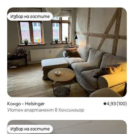
Избор на гостите
Избор на гостите
Кондо – Helsingør
Средна оценка
4,93 (100)
Уютен апартамент в Хелсингьор
Избор на гостите
Избор на гостите