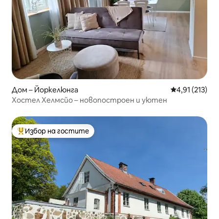
Дом – Йоркелюнга
Средна оценка
4,91 (213)
Хостел Хелмсйо – новопостроен и уютен
Избор на гостите
Най-популярен избор на гостите