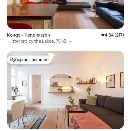
Кондо – Копенхаген
Средна оценка
4,84 (217)
， sterbro by the Lakes, 75 кв. м
Избор на гостите
Избор на гостите