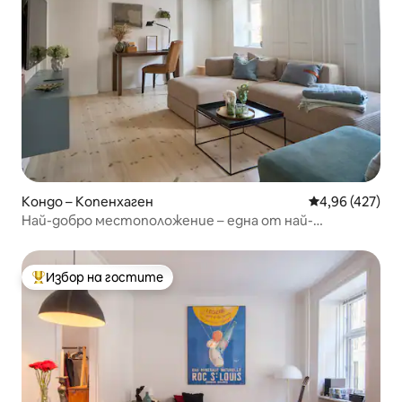
Кондо – Копенхаген
Средна оценка
4,96 (427)
Най-добро местоположение – една от най-
големите бани в Копенхаген
Избор на гостите
Най-популярен избор на гостите