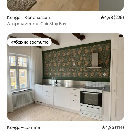
Кондо – Копенхаген
Средна оценка
4,93 (226)
Апартаменти ChicStay Bay
Избор на гостите
Избор на гостите
Кондо – Lomma
Средна оценка
4,95 (114)