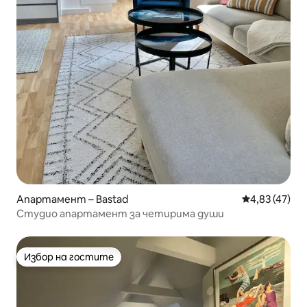
Апартамент – Bastad
Средна оценк
4,83 (47)
Студио апартамент за четирима души
Избор на гостите
Избор на гостите