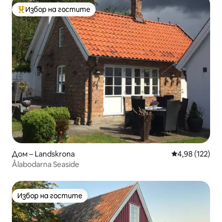
Избор на гостите
Най-популярен избор на гостите
Дом – Landskrona
Средна оценка
4,98 (122)
Ålabodarna Seaside
Избор на гостите
Избор на гостите