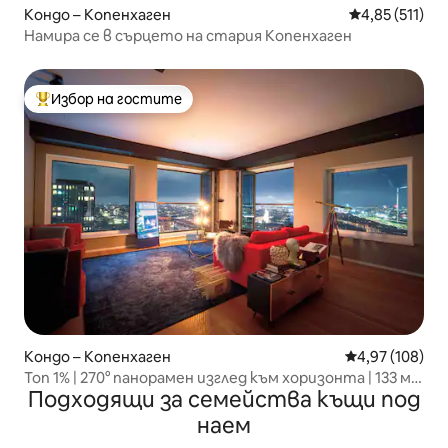
Кондо – Копенхаген
Средна оценка
4,85 (511)
Намира се в сърцето на стария Копенхаген
Избор на гостите
Най-популярен избор на гостите
Кондо – Копенхаген
Средна оценка
4,97 (108)
Топ 1% | 270° панорамен изглед към хоризонта | 133 м²
Подходящи за семейства къщи под
в центъра на града
наем