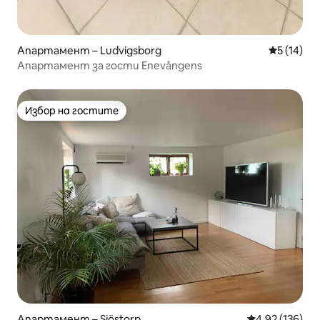
Апартамент – Ludvigsborg
Средна оц
5 (14)
Апартамент за гости Enevångens
Избор на гостите
Избор на гостите
Апартамент – Sjöstorp
Средна оценка
4,92 (136)