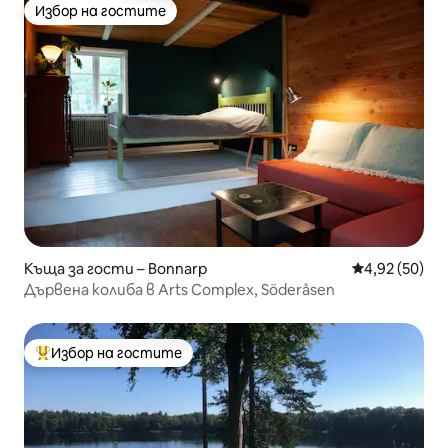
Избор на гостите
Избор на гостите
Къща за гости – Bonnarp
Средна оценк
4,92 (50)
Дървена колиба в Arts Complex, Söderåsen
Избор на гостите
Най-популярен избор на гостите