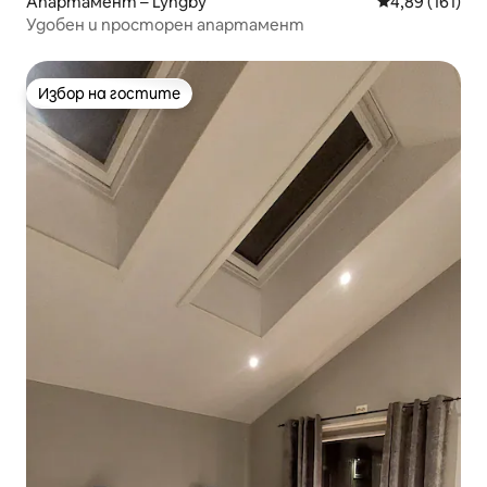
Апартамент – Lyngby
Средна оценка
4,89 (161)
Удобен и просторен апартамент
Избор на гостите
Избор на гостите