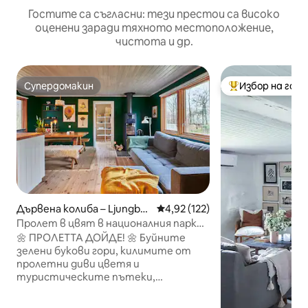
Гостите са съгласни: тези престои са високо
оценени заради тяхното местоположение,
чистота и др.
Супердомакин
Избор на гос
Супердомакин
Най-популярен 
Дървена колиба – Ljungby
Средна оценка: 4,92 от 5, 12
4,92 (122)
hed
Пролет в цвят в националния парк
Сьодеросен
🌼 ПРОЛЕТТА ДОЙДЕ! 🌼 Буйните
зелени букови гори, килимите от
пролетни диви цветя и
туристическите пътеки,
изпълнени с живот, правят това
един от най-вълшебните периоди