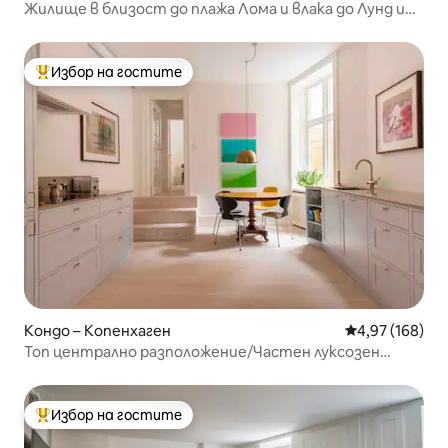
Жилище в близост до плажа Лома и влака до Лунд и
Малмьо
Избор на гостите
Най-популярен избор на гостите
Кондо – Копенхаген
Средна оценка
4,97 (168)
Топ централно разположение/Частен луксозен
апартамент/Художествена галерия
Избор на гостите
Най-популярен избор на гостите