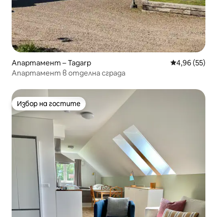
Апартамент – Tagarp
Средна оценк
4,96 (55)
Апартамент в отделна сграда
Избор на гостите
Избор на гостите