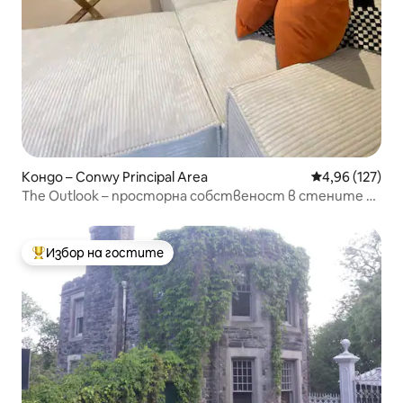
Кондо – Conwy Principal Area
Средна оценка
4,96 (127)
The Outlook – просторна собственост в стените на
замъка
Избор на гостите
Най-популярен избор на гостите