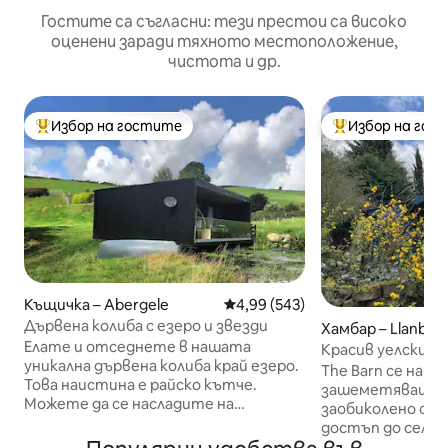
Гостите са съгласни: тези престои са високо
оценени заради тяхното местоположение,
чистота и др.
Избор на гостите
Избор на гос
Най-популярен избор на гостите
Най-популярен 
Къщичка – Abergele
Средна оценка: 4,99 от 5, 543
4,99 (543)
Дървена колиба с езеро и звезди
Хамбар – Llanberi
Елате и отседнете в нашата
Красив уелски х
уникална дървена колиба край езеро.
на Сноудън
The Barn се нами
Това наистина е райско кътче.
зашеметяващо и
Можете да се насладите на
заобиколено от п
релаксация на собствената си люлка
достъп до селот
на верандата или да се полюбувате
главната пешех