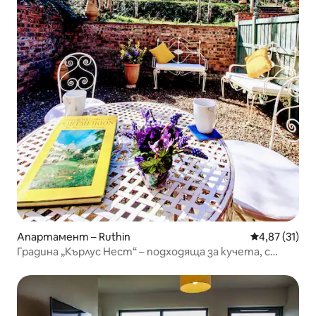
Апартамент – Ruthin
Средна оценк
4,87 (31)
Градина „Кърлус Нест“ – подходяща за кучета, с
удивителна гледка