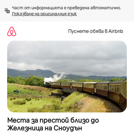
Пропускане
Част от информацията е преведена автоматично. 
към
Показване на оригиналния език
съдържанието
Пуснете обява в Airbnb
Места за престой близо до
Железница на Сноудън