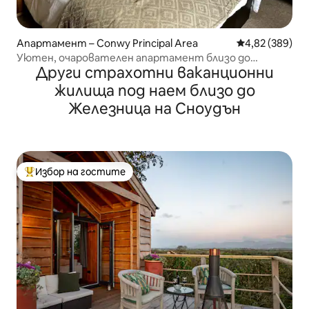
Апартамент – Conwy Principal Area
Средна оценка
4,82 (389)
Уютен, очарователен апартамент близо до
Други страхотни ваканционни
морето
жилища под наем близо до
Железница на Сноудън
Избор на гостите
Най-популярен избор на гостите