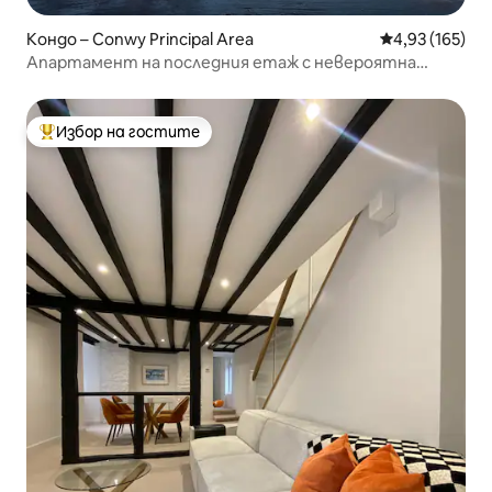
Кондо – Conwy Principal Area
Средна оценка
4,93 (165)
Апартамент на последния етаж с невероятна
гледка към крайбрежието и морето
Избор на гостите
Най-популярен избор на гостите