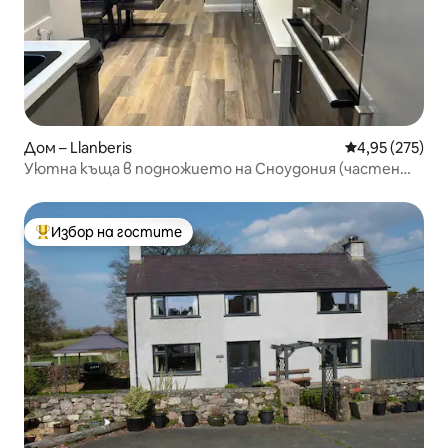
Дом – Llanberis
Средна оценка
4,95 (275)
Уютна къща в подножието на Сноудония (частен
паркинг)
Избор на гостите
Най-популярен избор на гостите