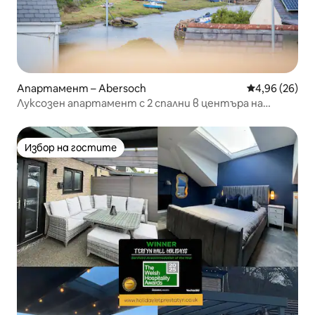
Апартамент – Abersoch
Средна оценк
4,96 (26)
Луксозен апартамент с 2 спални в центъра на
Абърсох
Избор на гостите
Избор на гостите