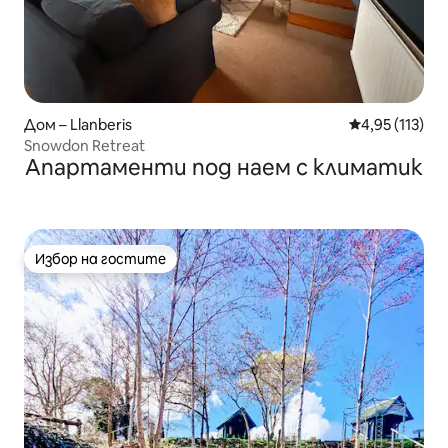
Дом – Llanberis
Средна оценка
4,95 (113)
Snowdon Retreat
Апартаменти под наем с климатик
Избор на гостите
Избор на гостите