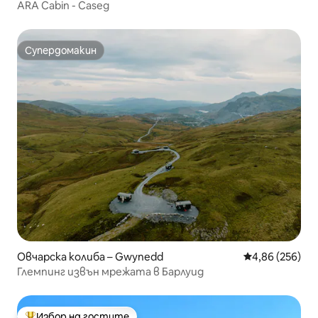
ARA Cabin - Caseg
Супердомакин
Супердомакин
Овчарска колиба – Gwynedd
Средна оценка
4,86 (256)
Глемпинг извън мрежата в Барлуид
Избор на гостите