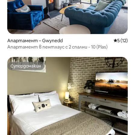
Апартамент – Gwynedd
Средна оц
5 (12)
Апартамент в пентхаус с 2 спални - 10 (Plas)
Супердомакин
Супердомакин