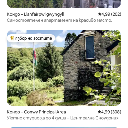
Кондо – Llanfairpwllgwyngyll
Средна оценка
4,99 (202)
Самостоятелен апартамент на красиво място.
Избор на гостите
Най-популярен избор на гостите
Кондо – Conwy Principal Area
Средна оценка
4,99 (308)
Уютно студио за до 4 души – Централна Сноудония