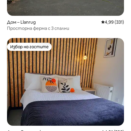
Дом – Llanrug
Средна оценка
4,99 (331)
Просторна ферма с 3 спални
Избор на гостите
Избор на гостите