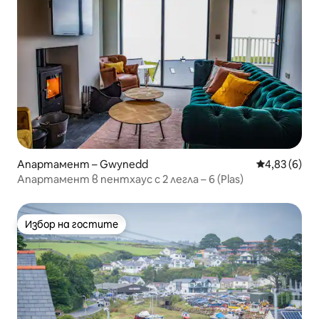
Апартамент – Gwynedd
Средна оцен
4,83 (6)
Апартамент в пентхаус с 2 легла – 6 (Plas)
Избор на гостите
Избор на гостите