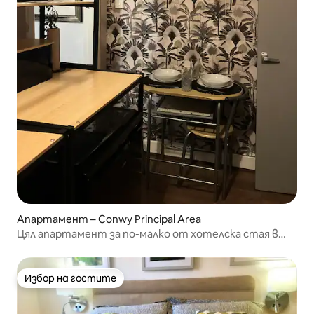
Апартамент – Conwy Principal Area
Цял апартамент за по-малко от хотелска стая в
Ланруст
Избор на гостите
Избор на гостите