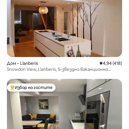
Дом – Llanberis
Средна оценка
4,94 (418)
Snowdon View, Llanberis, 5-звездно ваканционно
жилище
Избор на гостите
Най-популярен избор на гостите