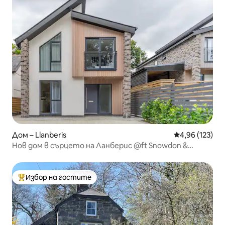
Дом – Llanberis
Средна оценка
4,96 (123)
Нов дом в сърцето на Ланберис @ft Snowdon &
Zipworld
Избор на гостите
Най-популярен избор на гостите