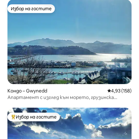
Избор на гостите
Избор на гостите
Кондо – Gwynedd
Средна оценка
4,93 (158)
Апартамент с изглед към морето, грузинска
прилепена къща „Мостът“
Избор на гостите
Най-популярен избор на гостите