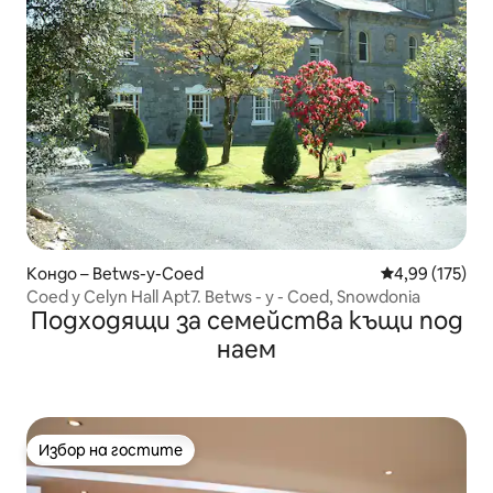
Кондо – Betws-y-Coed
Средна оценка
4,99 (175)
Coed y Celyn Hall Apt7. Betws - y - Coed, Snowdonia
Подходящи за семейства къщи под
наем
Избор на гостите
Избор на гостите