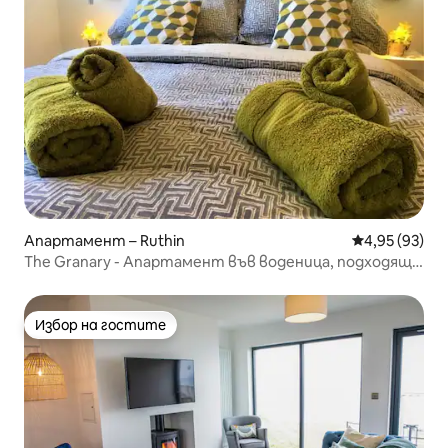
Апартамент – Ruthin
Средна оценк
4,95 (93)
The Granary - Апартамент във воденица, подходящ
за кучета
Избор на гостите
Избор на гостите