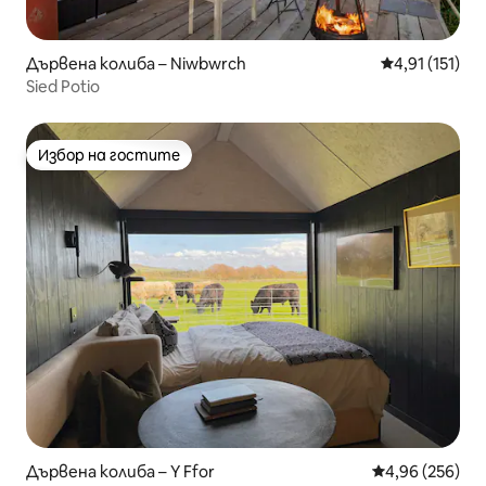
Дървена колиба – Niwbwrch
Средна оценк
4,91 (151)
Sied Potio
Избор на гостите
Избор на гостите
Дървена колиба – Y Ffor
Средна оценка
4,96 (256)