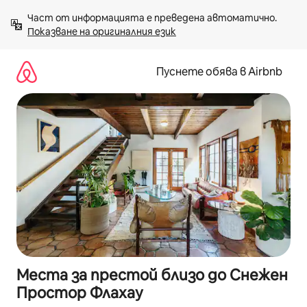
Пропускане
Част от информацията е преведена автоматично. 
към
Показване на оригиналния език
съдържанието
Пуснете обява в Airbnb
Места за престой близо до Снежен
Простор Флахау