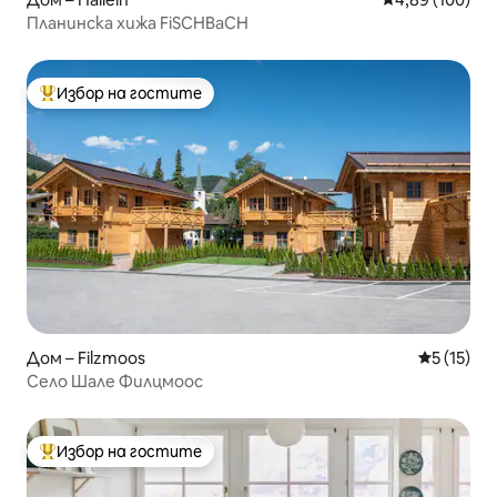
Планинска хижа FiSCHBaCH
Избор на гостите
Най-популярен избор на гостите
Дом – Filzmoos
Средна оц
5 (15)
Село Шале Филцмоос
Избор на гостите
Най-популярен избор на гостите