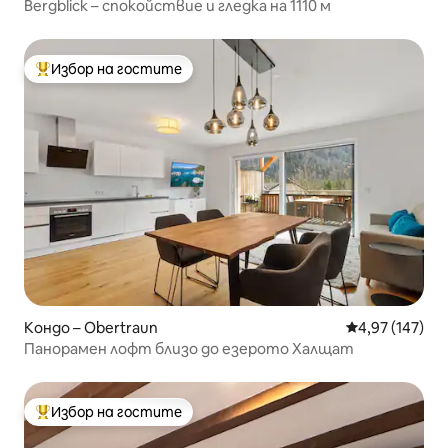
Bergblick – спокойствие и гледка на 1110 м
Избор на гостите
Най-популярен избор на гостите
Кондо – Obertraun
Средна оценка
4,97 (147)
Панорамен лофт близо до езерото Халщат
Избор на гостите
Най-популярен избор на гостите