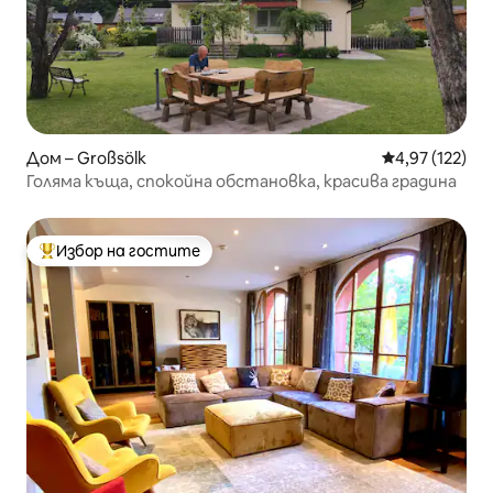
Дом – Großsölk
Средна оценка
4,97 (122)
Голяма къща, спокойна обстановка, красива градина
Избор на гостите
Най-популярен избор на гостите