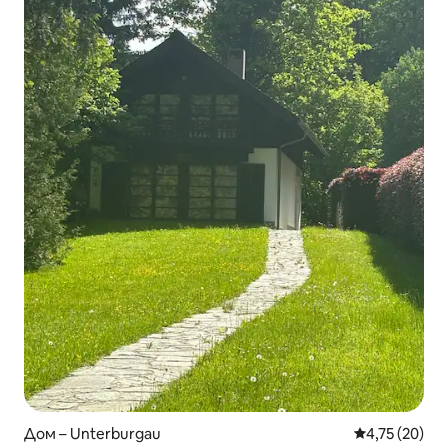
Дом – Unterburgau
Средна оценк
4,75 (20)