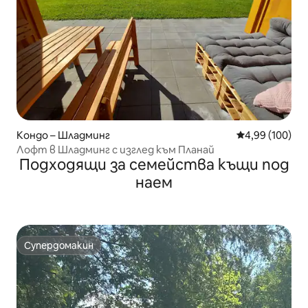
Кондо – Шладминг
Средна оценка
4,99 (100)
Лофт в Шладминг с изглед към Планай
Подходящи за семейства къщи под
наем
Супердомакин
Супердомакин