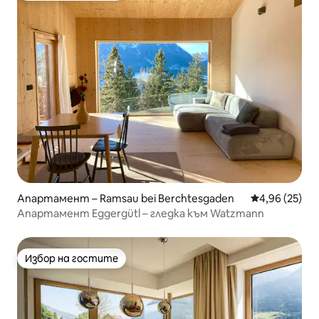
Апартамент – Ramsau bei Berchtesgaden
Средна оценк
4,96 (25)
Апартамент Eggergütl – гледка към Watzmann
Избор на гостите
Избор на гостите