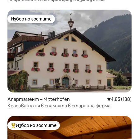
катедралата!
Избор на гостите
Избор на гостите
Апартамент – Mitterhofen
Средна оценка
4,85 (188)
Красива кухня в спалнята в старинна ферма
Избор на гостите
Най-популярен избор на гостите