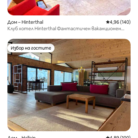
Дом – Hinterthal
Средна оценка
4,96 (140)
Клуб хотел Hinterthal Фантастичен ваканционен
дом
Избор на гостите
Избор на гостите
Дом – Hallein
Средна оценка
4,89 (100)