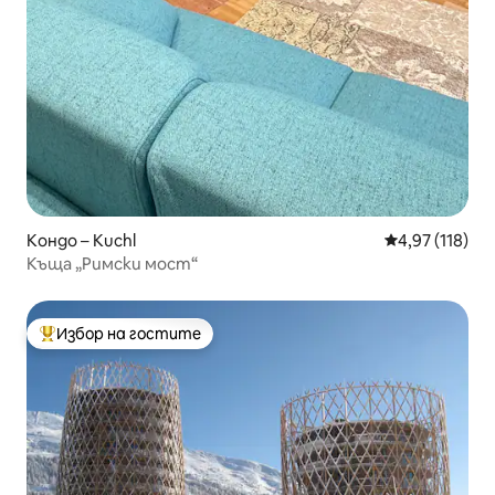
Кондо – Kuchl
Средна оценка
4,97 (118)
Къща „Римски мост“
Избор на гостите
Най-популярен избор на гостите