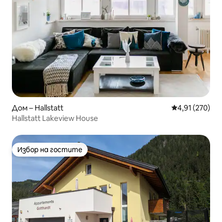
Дом – Hallstatt
Средна оценка
4,91 (270)
Hallstatt Lakeview House
Избор на гостите
Избор на гостите