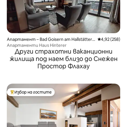
Апартамент – Bad Goisern am Hallstätters
Средна оценка
4,92 (258)
ee
Апартаменти Haus Hinterer
Други страхотни ваканционни
жилища под наем близо до Снежен
Простор Флахау
Избор на гостите
Най-популярен избор на гостите