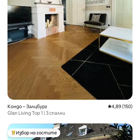
Кондо – Залцбург
Средна оценка
4,89 (150)
Glan Living Top 1 | 3 спални
Избор на гостите
Най-популярен избор на гостите