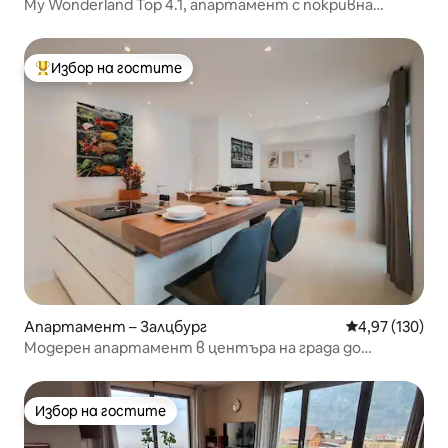
My Wonderland Top 4.1, апартамент с покривна
тераса
Избор на гостите
Най-популярен избор на гостите
Апартамент – Залцбург
Средна оценка
4,97 (130)
Модерен апартамент в центъра на града до
двореца Мирабел
Избор на гостите
Избор на гостите