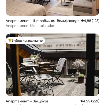
Апартамент – Штробль-ам-Вольфгангзе
Средна оценка
4,88 (123)
Апартамент Mountain Lake
Избор на гостите
Най-популярен избор на гостите
Апартамент – Залцбург
Средна оценка
4,99 (229)