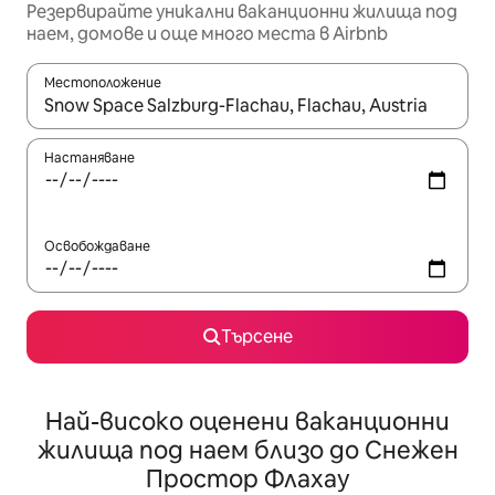
Резервирайте уникални ваканционни жилища под
наем, домове и още много места в Airbnb
Местоположение
Когато резултатите се покажат, използвайте клавишите 
Настаняване
Освобождаване
Търсене
Най-високо оценени ваканционни
жилища под наем близо до Снежен
Простор Флахау