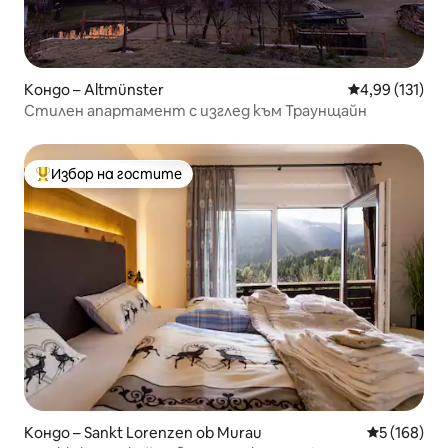
Кондо – Altmünster
Средна оценка
4,99 (131)
Стилен апартамент с изглед към Траунщайн
Избор на гостите
Най-популярен избор на гостите
Кондо – Sankt Lorenzen ob Murau
Средна оце
5 (168)