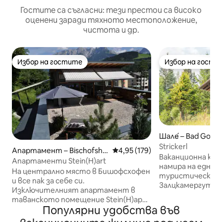
Гостите са съгласни: тези престои са високо
оценени заради тяхното местоположение,
чистота и др.
Избор на гостите
Избор на гости
Избор на гостите
Избор на гости
Шале́ – Bad Goise
stättersee
Strickerl
Апартамент – Bischofsho
Средна оценка: 4,95 от 5, 179
4,95 (179)
Ваканционна къща 
fen
Апартаменти Stein(H)art
намира на едно 
На централно място в Бишофсхофен
туристически ме
и все пак за себе си.
Залцкамергут. Намираме се на
Изключителният апартамент в
надморска височ
таванското помещение Stein(H)арт
метра, което ка
Популярни удобства във
апартаменти позволява изкачване
усетят алпийск
на тази степен. Живеете на около