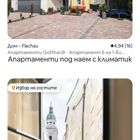
Дом – Flachau
Средна оценк
4,94 (16)
Апартаменти Gotthardt - Апартамент Б на 1-ви
Апартаменти под наем с климатик
етаж
Избор на гостите
Най-популярен избор на гостите