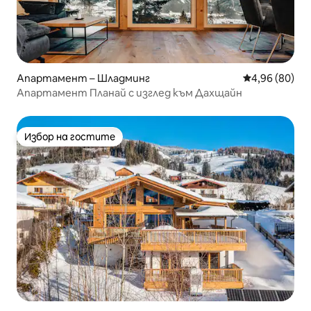
Апартамент – Шладминг
Средна оценк
4,96 (80)
Апартамент Планай с изглед към Дахщайн
Избор на гостите
Избор на гостите