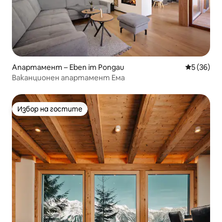
Апартамент – Eben im Pongau
Средна оц
5 (36)
Ваканционен апартамент Ема
Избор на гостите
Избор на гостите