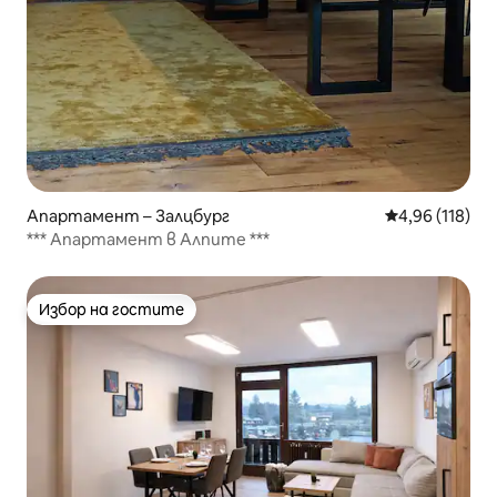
Апартамент – Залцбург
Средна оценка
4,96 (118)
*** Апартамент в Алпите ***
Избор на гостите
Избор на гостите