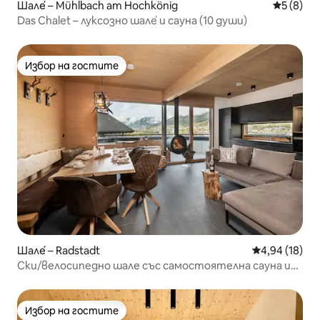
Шале́ – Mühlbach am Hochkönig
Средна о
5 (8)
Das Chalet – луксозно шале́ и сауна (10 души)
Избор на гостите
Избор на гостите
Шале́ – Radstadt
Средна оценк
4,94 (18)
Ски/велосипедно шале със самостоятелна сауна и
изглед към планината
Избор на гостите
Избор на гостите