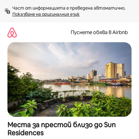
Пропускане
Част от информацията е преведена автоматично. 
към
Показване на оригиналния език
съдържанието
Пуснете обява в Airbnb
Места за престой близо до Sun
Residences