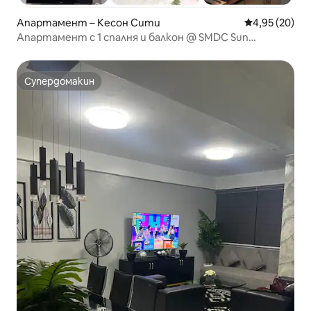
Апартамент – Кесон Сити
Средна оценк
4,95 (20)
Апартамент с 1 спалня и балкон @ SMDC Sun
Residences
Супердомакин
Супердомакин