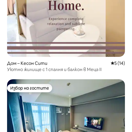
Дом – Кесон Сити
Средна оц
5 (14)
Уютно жилище с 1 спалня и балкон в Меца II
Избор на гостите
Избор на гостите