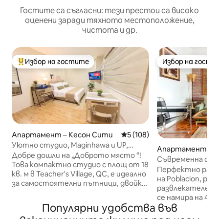
Гостите са съгласни: тези престои са високо
оценени заради тяхното местоположение,
чистота и др.
Избор на гостите
Избор на гости
Най-популярен избор на гостите
Избор на гости
Апартамент – Кесон Сити
Средна оценка: 5 от 5, 108
5 (108)
Уютно студио, Maginhawa и UP,
Апартамент – M
безплатен паркинг, Wi-Fi
Добре дошли на „Доброто място “!
Съвременна сред
Това компактно студио с площ от 18
SMEG
Перфектно разп
кв. м в Teacher's Village, QC, е идеално
на Poblacion, ре
за самостоятелни пътници, двойки,
развлекателен р
дигитални номади или всеки, който
се намира на 4 -
търси уютно, функционално
Популярни удобства във
бутикова жилищн
пространство. Само на няколко
денонощна охрана. Нашият 1