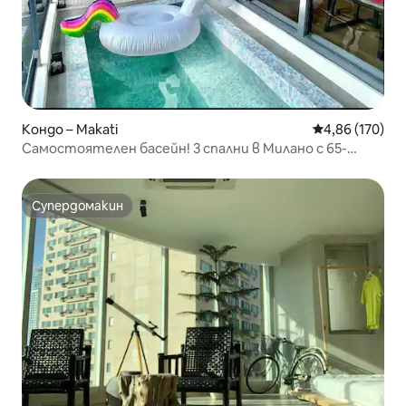
Кондо – Makati
Средна оценка
4,86 (170)
Самостоятелен басейн! 3 спални в Милано с 65-
инчов телевизор и Netflix
Супердомакин
Супердомакин