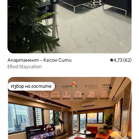
Апартамент – Кесон Сити
Средна оценк
4,73 (62)
ERod Staycation
Избор на гостите
Избор на гостите