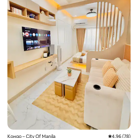
Кондо – City Of Manila
Средна оценк
4,96 (78)