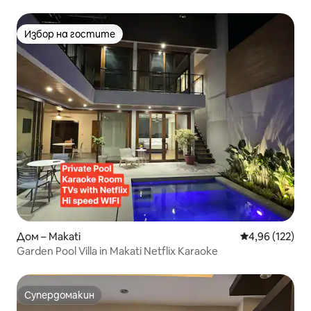
Избор на гостите
Избор на гостите
Дом – Makati
Средна оценка
4,96 (122)
Garden Pool Villa in Makati Netflix Karaoke
Супердомакин
Супердомакин