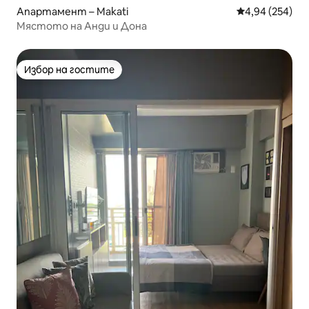
Апартамент – Makati
Средна оценка
4,94 (254)
Мястото на Анди и Дона
Избор на гостите
Избор на гостите