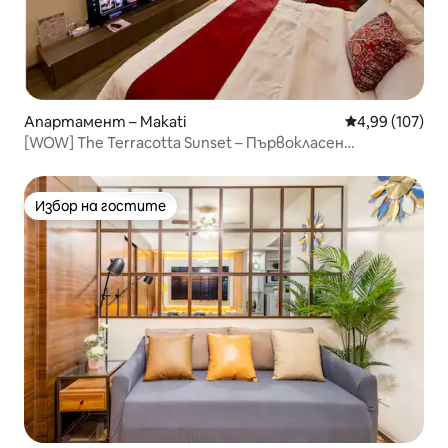
Апартамент – Makati
Средна оценка
4,99 (107)
[WOW] The Terracotta Sunset – Първокласен
апартамент в Макати
Избор на гостите
Избор на гостите