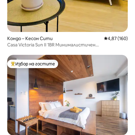
Кондо – Кесон Сити
Средна оценка
4,87 (160)
Casa Victoria Sun II 1BR Минималистичен
естетически дом
Избор на гостите
Най-популярен избор на гостите