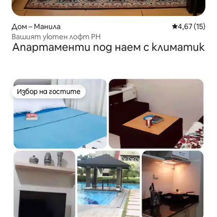
Дом – Манила
Средна оценк
4,67 (15)
Вашият уютен лофт PH
Апартаменти под наем с климатик
Избор на гостите
Избор на гостите