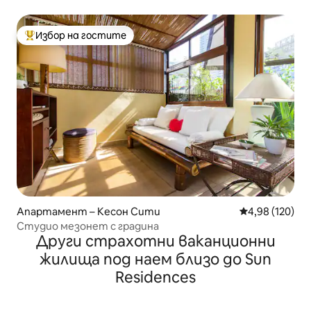
Избор на гостите
Най-популярен избор на гостите
Апартамент – Кесон Сити
Средна оценка
4,98 (120)
Студио мезонет с градина
Други страхотни ваканционни
жилища под наем близо до Sun
Residences