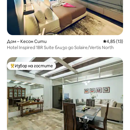
Дом – Кесон Сити
Средна оценк
4,85 (13)
Hotel Inspired 1BR Suite близо до Solaire/Vertis North
Избор на гостите
Най-популярен избор на гостите