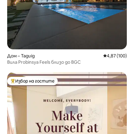
Дом – Taguig
Средна оценка
4,87 (100)
Вила Probinsya Feels близо до BGC
Избор на гостите
Най-популярен избор на гостите