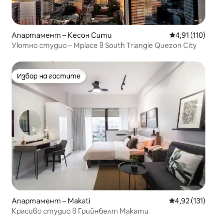
Апартамент – Кесон Сити
Средна оценка
4,91 (110)
Уютно студио – Mplace в South Triangle Quezon City
Избор на гостите
Избор на гостите
Апартамент – Makati
Средна оценка
4,92 (131)
Красиво студио в Грийнбелт Макати