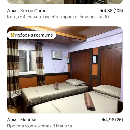
Дом – Кесон Сити
Средна оценка
4,88 (105)
Къща с 4 спални, басейн, караоке, билярд – на 10
минути от мола
Избор на гостите
Най-популярен избор на гостите
Дом – Манила
Средна оценк
4,96 (26)
Проста уютна стая в Манила