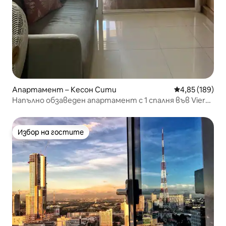
Апартамент – Кесон Сити
Средна оценка
4,85 (189)
Напълно обзаведен апартамент с 1 спалня във Viera
Residences
Избор на гостите
Избор на гостите