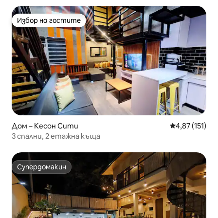
Избор на гостите
Избор на гостите
Дом – Кесон Сити
Средна оценка
4,87 (151)
3 спални, 2 етажна къща
Супердомакин
Супердомакин