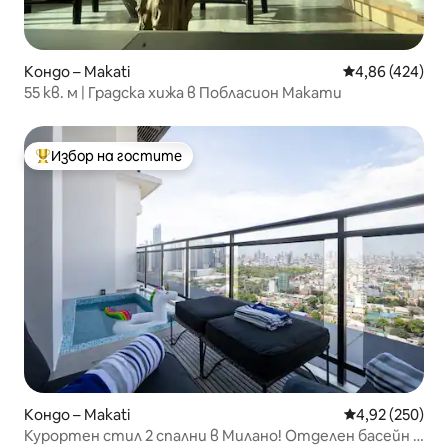
Кондо – Makati
Средна оценка
4,86 (424)
55 кв. м | Градска хижа в Побласион Макати
Избор на гостите
Най-популярен избор на гостите
Кондо – Makati
Средна оценка
4,92 (250)
Курортен стил 2 спални в Милано! Отделен басейн и