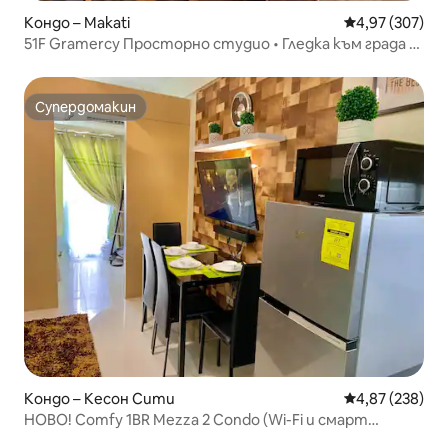
Кондо – Makati
Средна оценка
4,97 (307)
51F Gramercy Просторно студио • Гледка към града •
Макати
Супердомакин
Супердомакин
Кондо – Кесон Сити
Средна оценка
4,87 (238)
НОВО! Comfy 1BR Mezza 2 Condo (Wi-Fi и смарт
телевизор)