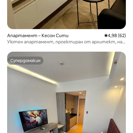
Апартамент – Кесон Сити
Средна оценк
4,98 (62)
Уютен апартамент, проектиран от архитект, на
30 минути от летището
Супердомакин
Супердомакин