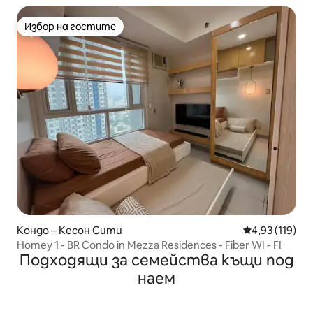
Избор на гостите
Избор на гостите
Кондо – Кесон Сити
Средна оценка
4,93 (119)
Homey 1 - BR Condo in Mezza Residences - Fiber WI - FI
Подходящи за семейства къщи под
наем