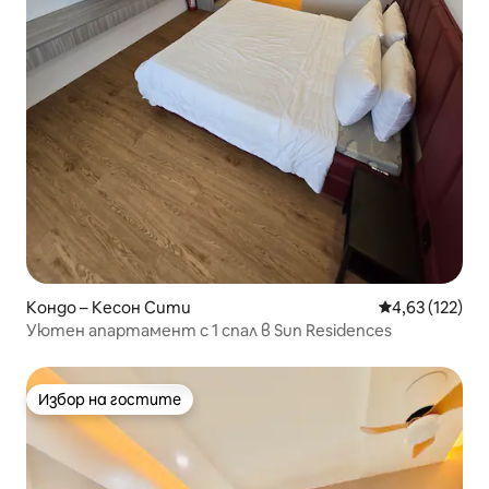
Кондо – Кесон Сити
Средна оценка
4,63 (122)
Уютен апартамент с 1 спал в Sun Residences
Избор на гостите
Избор на гостите