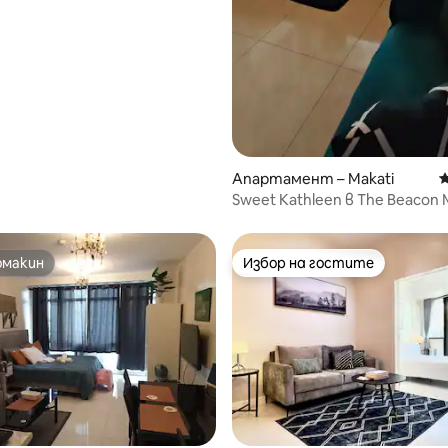
Апартамент – Makati
С
Sweet Kathleen в The Beacon 
омакин
Избор на гостите
омакин
Избор на гостите