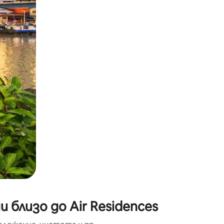
окосване или плъзгане.
 близо до Air Residences