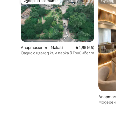
Избор на гостите
Суперд
Избор на гостите
Суперд
Апартамент – Makati
Средна оценка: 4,95 
4,95 (66)
Оазис с изглед към парка в Грийнбелт
Апартам
Модерен