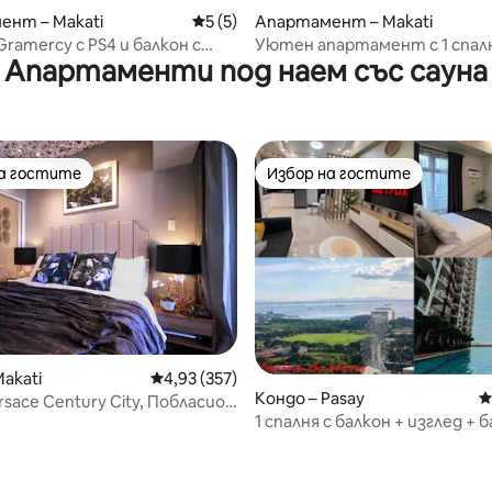
 от 5, 6 отзива
ент – Makati
Средна оценка: 5 от 5, 5 отзива
5 (5)
Апартамент – Makati
ramercy с PS4 и балкон с
Уютен апартамент с 1 спал
Апартаменти под наем със сауна
ъм Рокуел
балкон близо до мол „Грийнб
на гостите
Избор на гостите
на гостите
Избор на гостите
Makati
Средна оценка: 4,93 от 5, 357 отзива
4,93 (357)
Кондо – Pasay
С
rsace Century City, Побласион
1 спалня с балкон + изглед + 
@RadianceManilaBay-Airport