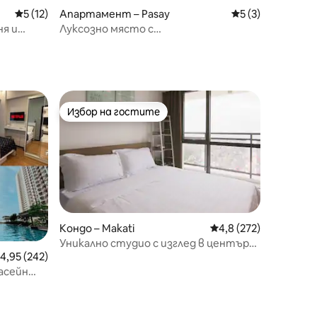
Средна оценка: 5 от 5, 12 отзива
5 (12)
Апартамент – Pasay
Средна оценка: 
5 (3)
ня и
Луксозно място с
елт“
2 спални•93 кв. м•12 души•ДОМАШНИ
ЛЮБИМЦИ•Безплатен паркинг |
PICC/MOA
Избор на гостите
Избор на гостите
Кондо – Makati
Средна оценка: 4,8 
4,8 (272)
Уникално студио с изглед в центъра
редна оценка: 4,95 от 5, 242 отзива
4,95 (242)
на Милано!
басейн