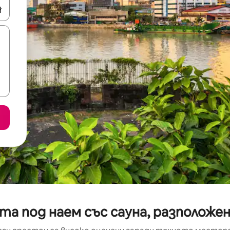
е клавишите със стрелки нагоре и надолу или навигирайте с д
а под наем със сауна, разположени