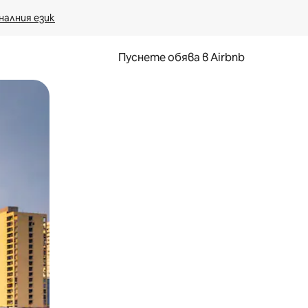
налния език
Пуснете обява в Airbnb