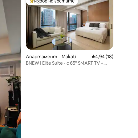
Избор на гостите
Най-популярен избор на гостите
Апартамент – Makati
Средна оценка: 4,94
4,94 (18)
BNEW | Elite Suite - с 65" SMART TV +
бърз Wi-Fi