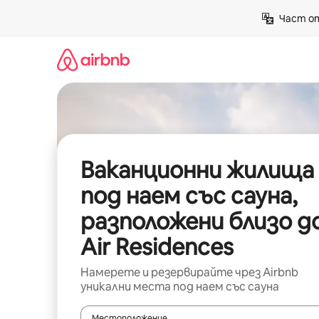
Пропускане
Част от
към
съдържанието
Ваканционни жилища
под наем със сауна,
разположени близо д
Air Residences
Намерете и резервирайте чрез Airbnb
уникални места под наем със сауна
Местоположение