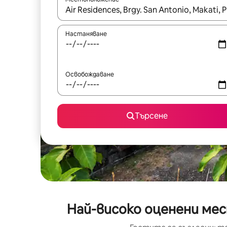
Когато резултатите се покажат, използвайт
Настаняване
Освобождаване
Търсене
Най-високо оценени мест