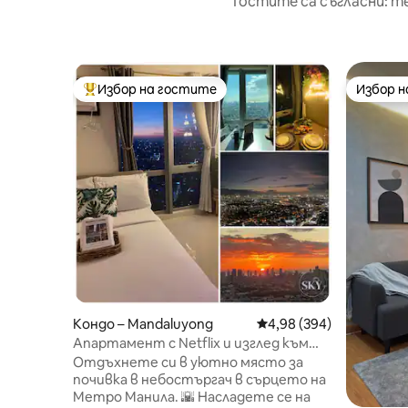
Гостите са съгласни: т
Избор на гостите
Избор 
Най-популярен избор на гостите
Избор 
Кондо – Mandaluyong
Средна оценка: 4,98 о
4,98 (394)
Апартамент с Netflix и изглед към
залеза в Метро Манила
Отдъхнете си в уютно място за
почивка в небостъргач в сърцето на
Метро Манила. 🌇 Насладете се на