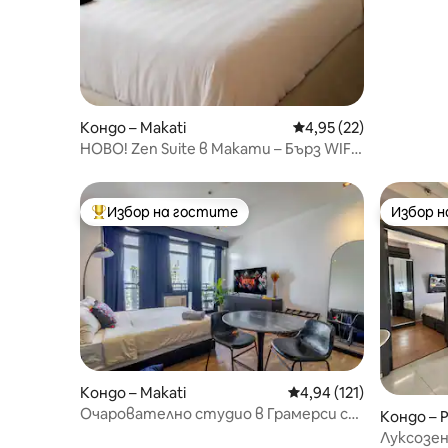
Кондо – Makati
Средна оценка: 4,95 
4,95 (22)
НОВО! Zen Suite в Макати – Бърз WIFI
– 65-инчов телевизор
Избор на гостите
Избор 
Най-популярен избор на гостите
Избор 
Кондо – Makati
Средна оценка: 4,94 о
4,94 (121)
Очарователно студио в Грамерси с
Кондо – 
изглед към панорамата на града
Луксозен