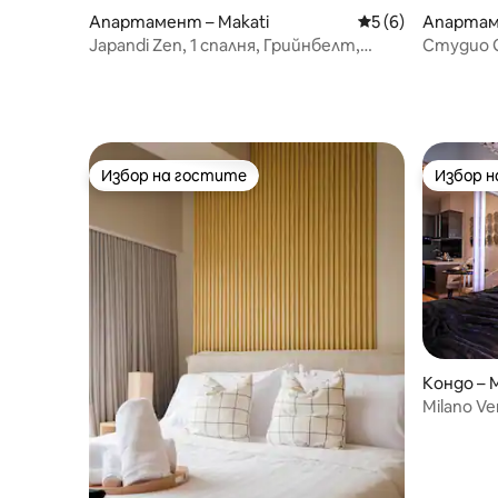
Апартамент – Makati
Средна оценка: 5
5 (6)
Апартам
Japandi Zen, 1 спалня, Грийнбелт,
Студио G
Хамилтън
изглед к
Избор на гостите
Избор 
Избор на гостите
Избор 
Кондо – 
Milano Ve
Макати