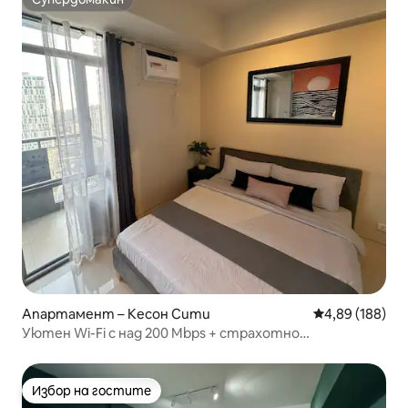
Супердомакин
Апартамент – Кесон Сити
Средна оценка
4,89 (188)
Уютен Wi-Fi с над 200 Mbps + страхотно
местоположение в Аранета Сити
Избор на гостите
Избор на гостите