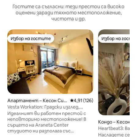
Гостите са съгласни: тези престои са високо
оценени заради тяхното местоположение,
чистота и др.
Избор на гостите
Избор на гости
Избор на гостите
Избор на гости
Апартамент – Кесон Си
Средна оценка: 4,91 от 5, 12
4,91 (126)
ти
Vesta Workation: Градски изглед,
400Mbps Wifi и балкон
Идеалният ви работен престой с
неповторимо местоположение! В
Кондо – Кесон С
сърцето на Araneta Center
Heartbeat3: Ваши
студиото ни разполага със
Метро Манила
Насладете се на
специално работно пространство