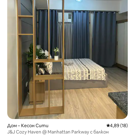
Дом – Кесон Сити
Средна оценк
4,89 (18)
J&J Cozy Haven @ Manhattan Parkway с балкон