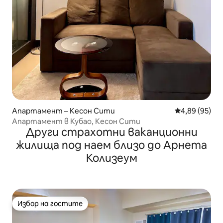
Апартамент – Кесон Сити
Средна оценк
4,89 (95)
Апартамент в Кубао, Кесон Сити
Други страхотни ваканционни
жилища под наем близо до Арнета
Колизеум
Избор на гостите
Избор на гостите