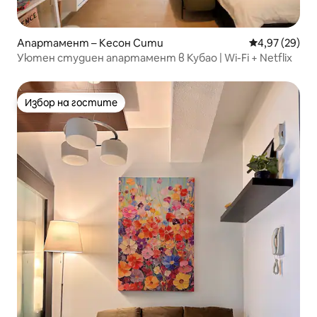
Апартамент – Кесон Сити
Средна оценк
4,97 (29)
Уютен студиен апартамент в Кубао | Wi-Fi + Netflix
Избор на гостите
Избор на гостите