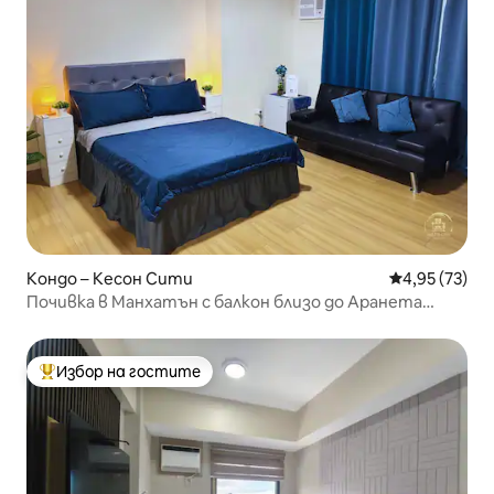
Кондо – Кесон Сити
Средна оценк
4,95 (73)
Почивка в Манхатън с балкон близо до Аранета
Кубао
Избор на гостите
Най-популярен избор на гостите