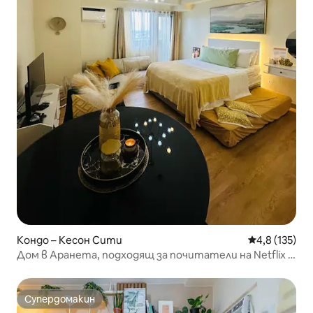
Кондо – Кесон Сити
Средна оценк
4,8 (135)
Дом в Аранета, подходящ за почитатели на Netflix и
Disney
Супердомакин
Супердомакин