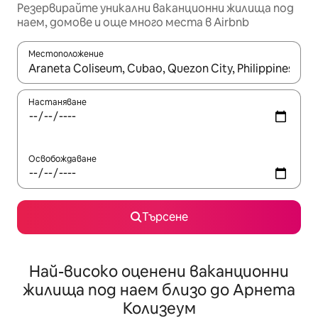
Резервирайте уникални ваканционни жилища под
наем, домове и още много места в Airbnb
Местоположение
Когато резултатите се покажат, използвайте клавишите 
Настаняване
Освобождаване
Търсене
Най-високо оценени ваканционни
жилища под наем близо до Арнета
Колизеум