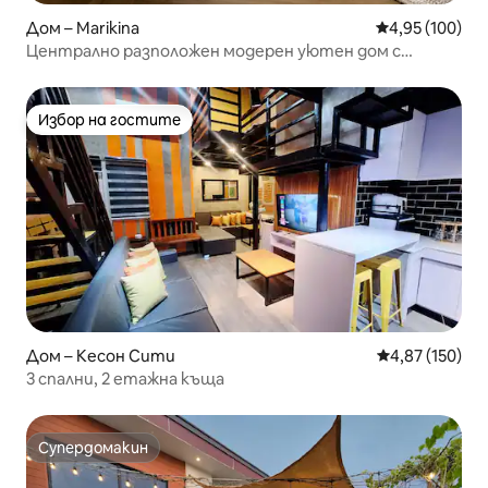
Дом – Marikina
Средна оценка
4,95 (100)
Централно разположен модерен уютен дом с
басейн!
Избор на гостите
Избор на гостите
Дом – Кесон Сити
Средна оценка
4,87 (150)
3 спални, 2 етажна къща
Супердомакин
Супердомакин