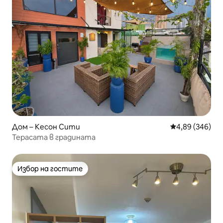
Дом – Кесон Сити
Средна оценка
4,89 (346)
Терасата в градината
Избор на гостите
Избор на гостите