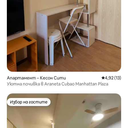
Апартамент – Кесон Сити
Средна оценк
4,92 (13)
Уютна почивка в Araneta Cubao Manhattan Plaza
Избор на гостите
Избор на гостите