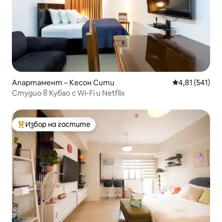
Апартамент – Кесон Сити
Средна оценка
4,81 (541)
Студио в Кубао с Wi-Fi и Netflix
Избор на гостите
Най-популярен избор на гостите