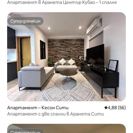
Апартамент в Аранета Център Кубао – 1 спалня
Супердомакин
Супердомакин
Апартамент – Кесон Сити
Средна оценк
4,88 (56)
Апартамент с две спални в Аранета Сити
Супердомакин