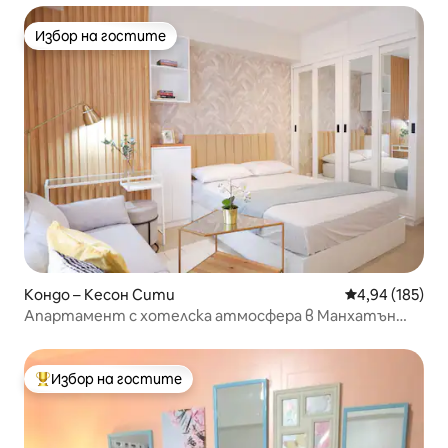
Избор на гостите
Избор на гостите
Кондо – Кесон Сити
Средна оценка
4,94 (185)
Апартамент с хотелска атмосфера в Манхатън
Плаза, Аранета Сити
Избор на гостите
Най-популярен избор на гостите