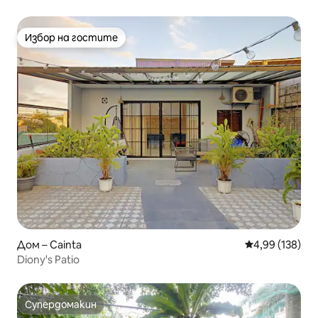
Избор на гостите
Избор на гостите
Дом – Cainta
Средна оценка
4,99 (138)
Diony's Patio
Супердомакин
Супердомакин