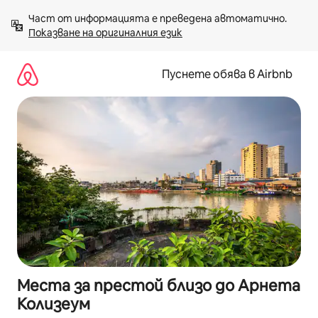
Пропускане
Част от информацията е преведена автоматично. 
към
Показване на оригиналния език
съдържанието
Пуснете обява в Airbnb
Места за престой близо до Арнета
Колизеум