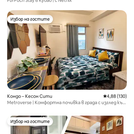
FurPoch Stay в Кубао | с Netflix
Избор на гостите
Избор на гостите
Кондо – Кесон Сити
Средна оценка
4,88 (130)
Metroverse | Комфортна почивка в града с изглед към
града
Избор на гостите
Избор на гостите