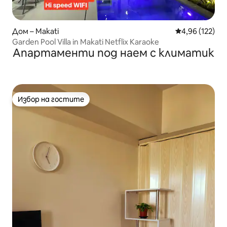
Дом – Makati
Средна оценка
4,96 (122)
Garden Pool Villa in Makati Netflix Karaoke
Апартаменти под наем с климатик
Избор на гостите
Избор на гостите