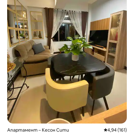
Апартамент – Кесон Сити
Средна оценка
4,94 (161)