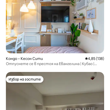
Кондо – Кесон Сити
Средна оценка
4,85 (138)
Отпуснете се в престоя на Евангелина | Кубао |
Аранета Сити
Избор на гостите
Избор на гостите