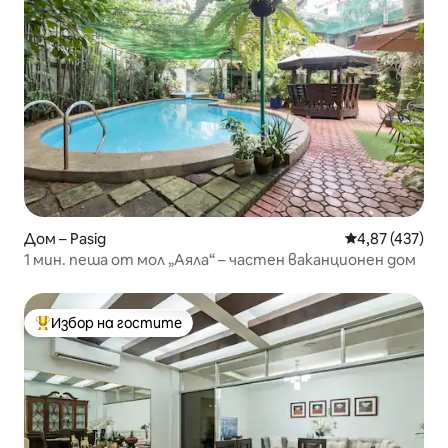
Дом – Pasig
Средна оценка
4,87 (437)
1 мин. пеша от мол „Аяла“ – частен ваканционен дом
Избор на гостите
Най-популярен избор на гостите