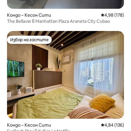
Кондо – Кесон Сити
Средна оценка
4,98 (178)
The Bellavie в Manhattan Plaza Araneta City Cubao
Избор на гостите
Избор на гостите
Кондо – Кесон Сити
Средна оценка
4,84 (136)