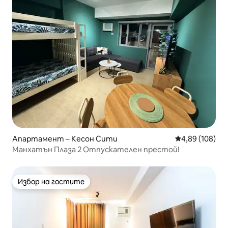
Апартамент – Кесон Сити
Средна оценка
4,89 (108)
Манхатън Плаза 2 Отпускателен престой!
Избор на гостите
Избор на гостите