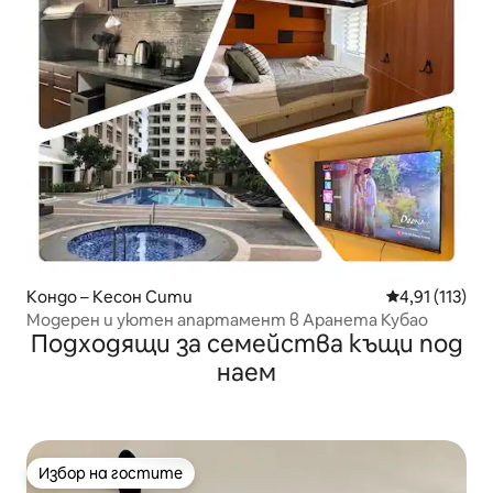
Кондо – Кесон Сити
Средна оценк
4,91 (113)
Модерен и уютен апартамент в Аранета Кубао
Подходящи за семейства къщи под
наем
Избор на гостите
Избор на гостите