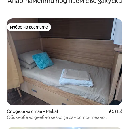
Апартаменти под наем със закуска
Избор на гостите
Избор на гостите
Споделена стая – Makati
Средна оц
5 (15)
Обикновено дневно легло за самостоятелно
пътуващ, Air Residences