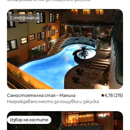
Супердомакин
Супердомакин
Самостоятелна стая – Манила
Средна оценка
4,78 (215)
Награждавано място за нощувка и закуска
Избор на гостите
Избор на гостите