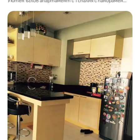
Уютен ъглов апартамент с 1 спалня с панорамен
изглед към града