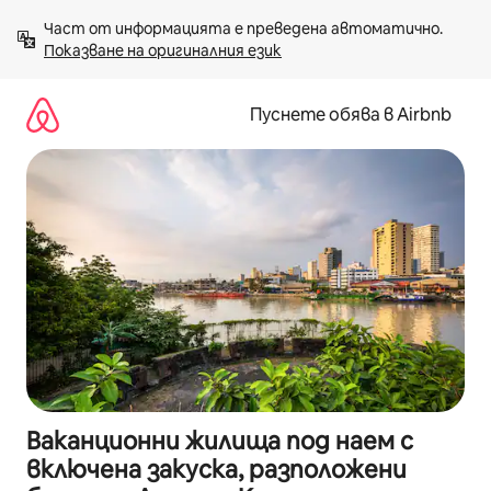
Пропускане
Част от информацията е преведена автоматично. 
към
Показване на оригиналния език
съдържанието
Пуснете обява в Airbnb
Ваканционни жилища под наем с
включена закуска, разположени