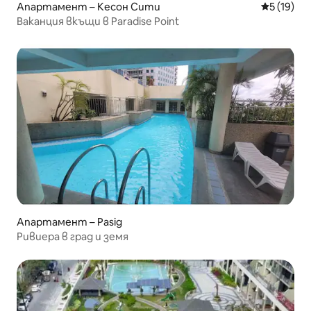
Апартамент – Кесон Сити
Средна оц
5 (19)
Ваканция вкъщи в Paradise Point
Апартамент – Pasig
Ривиера в град и земя