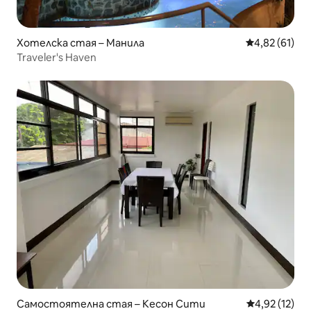
Хотелска стая – Манила
Средна оценк
4,82 (61)
Traveler's Haven
Самостоятелна стая – Кесон Сити
Средна оценк
4,92 (12)