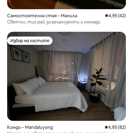
Самостоятелна стая – Манила
Средна оценк
4,95 (42)
Светъл, тих рай за рецензенти и номади
Избор на гостите
Избор на гостите
Кондо – Mandaluyong
Средна оценк
4,95 (82)