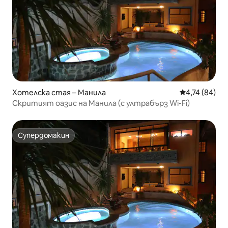
Хотелска стая – Манила
Средна оценк
4,74 (84)
Скритият оазис на Манила (с ултрабърз Wi-Fi)
Супердомакин
Супердомакин