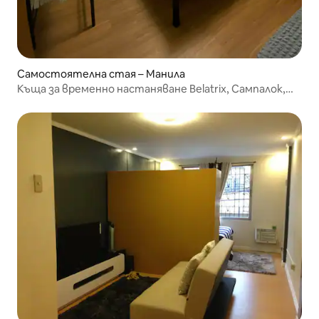
Самостоятелна стая – Манила
Къща за временно настаняване Belatrix, Сампалок,
Манила