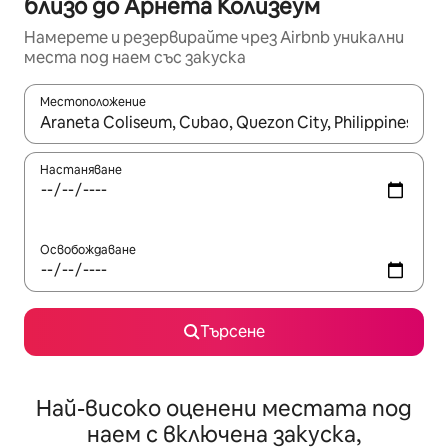
близо до Арнета Колизеум
Намерете и резервирайте чрез Airbnb уникални
места под наем със закуска
Местоположение
Когато резултатите се покажат, използвайте клавишите 
Настаняване
Освобождаване
Търсене
Най-високо оценени местата под
наем с включена закуска,