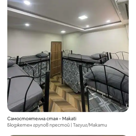
Самостоятелна стая – Makati
Бюджетен групов престой | Тагуиг/Макати