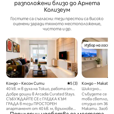
разположени близо до Арнета
Колизеум
Гостите са съгласни: тези престои са високо
оценени заради тяхното местоположение,
чистота и др.
Избор на гости
Избор на гости
Кондо – Кесон Сити
Средна оценка: 5 от 5, 3
5 (3)
Кондо – Makati
40 кв. м в духа на Токио, работа от
Шикозно
вкъщи, с балкон, бърз Wi-Fi и Netflix
студио+Балкон+
Добре дошли в Arcadia Curated Stays.
Събудете се с е
Fi+Център на М
СЪБУЖДАЙТЕ СЕ с ГЛЕДКА КЪМ
това светло, до
ГРАДА в този ПРОСТОРЕН
студио от 36 кв.
апартамент от 40 кв. м, вдъхновен
Макати. Заобико
от модерните апартаменти, в
добрите рестор