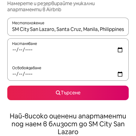
Намерете и резервирайте уникални
апартаменти в Airbnb
Местоположение
Когато резултатите се покажат, използвайте клавишите 
Настаняване
Освобождаване
Търсене
Най-високо оценени апартаменти
под наем в близост до SM City San
Lazaro