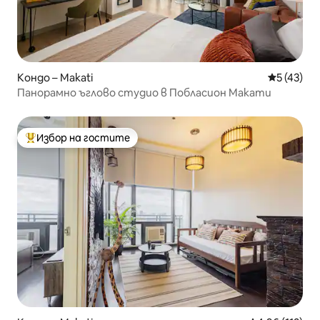
Кондо – Makati
Средна оц
5 (43)
Панорамно ъглово студио в Побласион Макати
Избор на гостите
Най-популярен избор на гостите