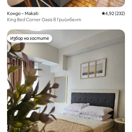
Кондо – Makati
Средна оценка
4,92 (232)
King Bed Corner Oasis в Грийнбелт
Избор на гостите
Избор на гостите