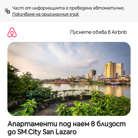
Пропускане
Част от информацията е преведена автоматично. 
към
Показване на оригиналния език
съдържанието
Пуснете обява в Airbnb
Апартаменти под наем в близост
до SM City San Lazaro