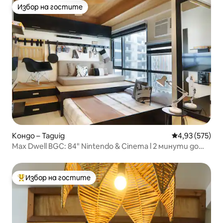
Избор на гостите
Избор на гостите
Кондо – Taguig
Средна оценка
4,93 (575)
Max Dwell BGC: 84" Nintendo & Cinema l 2 минути до
мола
Избор на гостите
Най-популярен избор на гостите