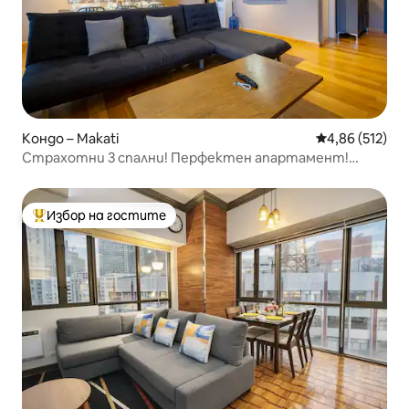
Кондо – Makati
Средна оценка
4,86 (512)
Страхотни 3 спални! Перфектен апартамент!
Netflix + бърз Wi-Fi
Избор на гостите
Най-популярен избор на гостите