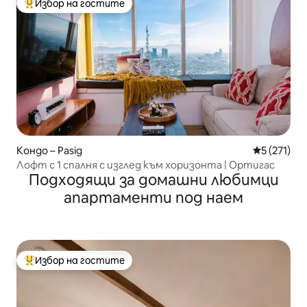
Избор на гостите
Най-популярен избор на гостите
Кондо – Pasig
Средна оце
5 (271)
Лофт с 1 спалня с изглед към хоризонта | Ортигас
Подходящи за домашни любимци
апартаменти под наем
Избор на гостите
Най-популярен избор на гостите