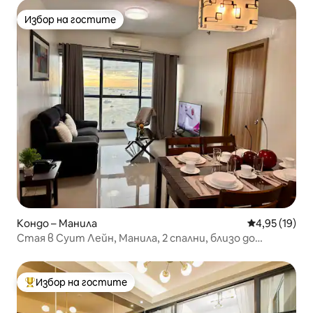
Избор на гостите
Избор на гостите
Кондо – Манила
Средна оценк
4,95 (19)
Стая в Суит Лейн, Манила, 2 спални, близо до
посолството на САЩ
Избор на гостите
Най-популярен избор на гостите