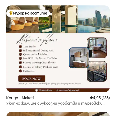
Морато, Квебек
Избор на гостите
Най-популярен избор на гостите
Кондо – Makati
Средна оценка
4,95 (135)
Уютно жилище с луксозни удобства и търговски
център