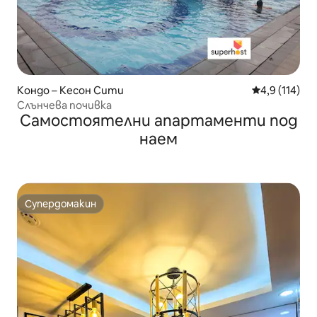
Кондо – Кесон Сити
Средна оценк
4,9 (114)
Слънчева почивка
Самостоятелни апартаменти под
наем
Супердомакин
Супердомакин