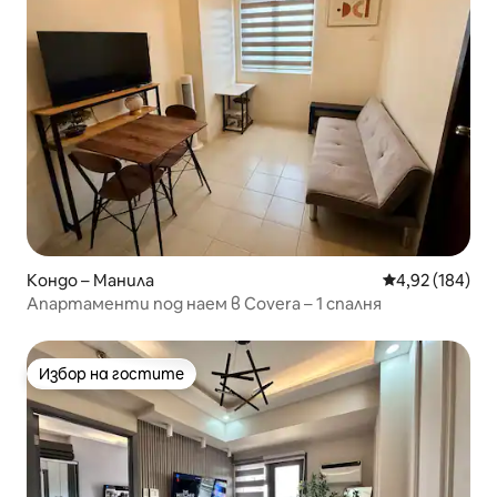
Кондо – Манила
Средна оценка
4,92 (184)
Апартаменти под наем в Covera – 1 спалня
Избор на гостите
Избор на гостите