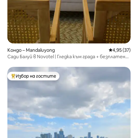
Кондо – Mandaluyong
Средна оценк
4,95 (37)
Сади Балуй в Novotel | Гледка към града + безплатен
басейн
Избор на гостите
Най-популярен избор на гостите