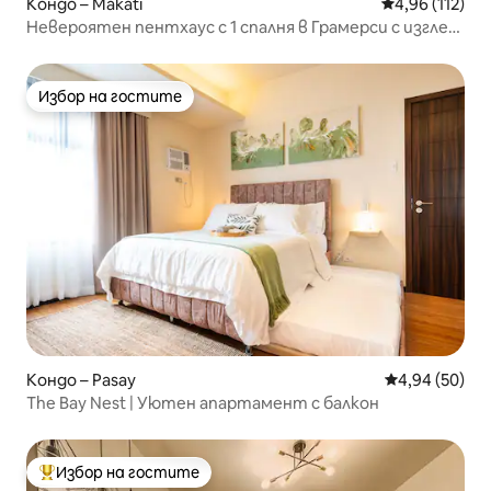
Кондо – Makati
Средна оценка
4,96 (112)
Невероятен пентхаус с 1 спалня в Грамерси с изглед
към града!
Избор на гостите
Избор на гостите
Кондо – Pasay
Средна оценк
4,94 (50)
The Bay Nest | Уютен апартамент с балкон
Избор на гостите
Най-популярен избор на гостите