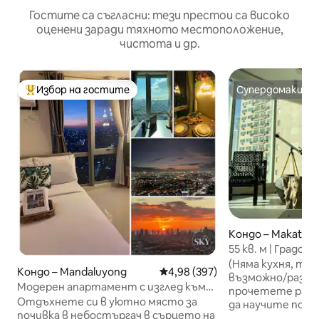
Гостите са съгласни: тези престои са високо
оценени заради тяхното местоположение,
чистота и др.
Избор на гостите
Супердомакин
Най-популярен избор на гостите
Супердомакин
Кондо – Makati
55 кв. м | Градск
Макати
(Няма кухня, так
Кондо – Mandaluyong
Средна оценка: 4,98 от 5, 397
4,98 (397)
възможно/разрешено
Модерен апартамент с изглед към
прочетете разде
силуета на града в Метро Манила
Отдъхнете си в уютно място за
да научите пове
почивка в небостъргач в сърцето на
Макати и това, 