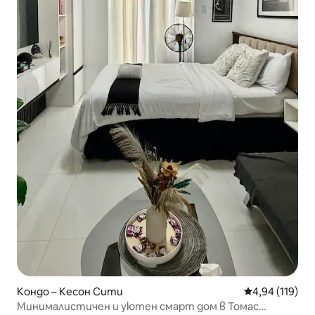
Кондо – Кесон Сити
Средна оценка
4,94 (119)
Минималистичен и уютен смарт дом в Томас