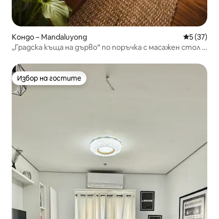
Кондо – Mandaluyong
Средна оц
5 (37)
„Градска къща на дърво“ по поръчка с масажен стол и
басейн
Избор на гостите
Избор на гостите