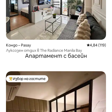
Кондо – Pasay
Средна оценка
4,84 (119)
Луксозен отдих в The Radiance Manila Bay
Апартамент с басейн
Избор на гостите
Най-популярен избор на гостите