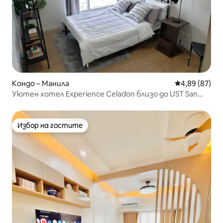
Кондо – Манила
Средна оценк
4,89 (87)
Уютен хотел Experience Celadon близо до UST San
Lazaro
Избор на гостите
Избор на гостите