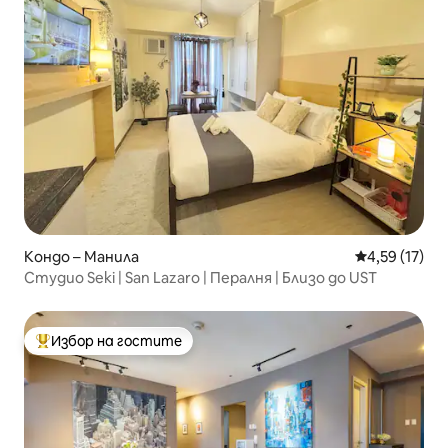
Кондо – Манила
Средна оценк
4,59 (17)
Студио Seki | San Lazaro | Пералня | Близо до UST
Избор на гостите
Най-популярен избор на гостите