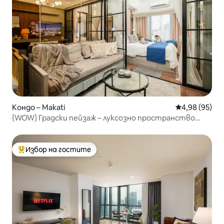
Кондо – Makati
Средна оценк
4,98 (95)
{WOW} Градски пейзаж – луксозно пространство
Макати
Избор на гостите
Най-популярен избор на гостите