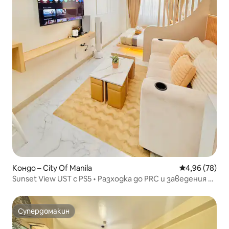
Кондо – City Of Manila
Средна оценк
4,96 (78)
Sunset View UST с PS5 • Разходка до PRC и заведения за
хранене
Супердомакин
Супердомакин