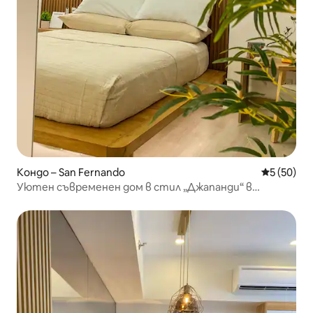
Кондо – San Fernando
Средна оц
5 (50)
Уютен съвременен дом в стил „Джапанди“ в
Пампанга