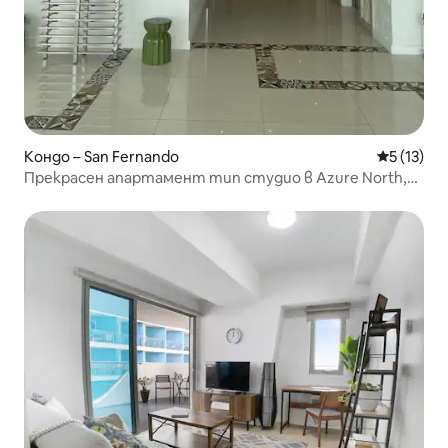
Кондо – San Fernando
Средна оц
5 (13)
Прекрасен апартамент тип студио в Azure North,
Сан Фернандо