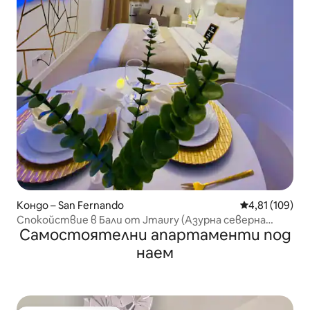
Кондо – San Fernando
Средна оценка
4,81 (109)
Спокойствие в Бали от Jmaury (Азурна северна
Самостоятелни апартаменти под
Пампанга)
наем