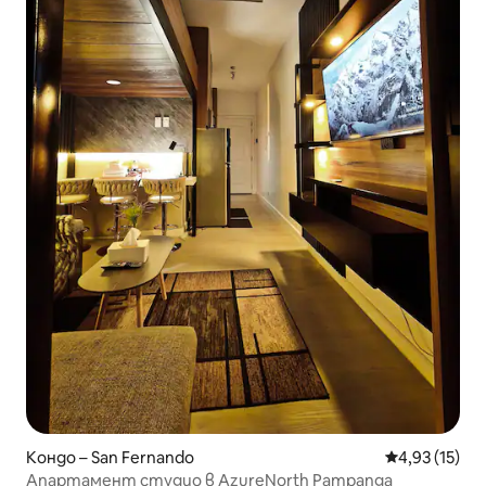
Кондо – San Fernando
Средна оценк
4,93 (15)
Апартамент студио в AzureNorth Pampanga