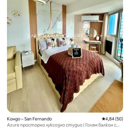
Кондо – San Fernando
Средна оценк
4,84 (50)
Azure просторно луксозно студио | Голям балкон с