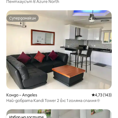
Пентхаусът в Azure North
Супердомакин
Супердомакин
Кондо – Angeles
Средна оценка
4,73 (143)
Най-добрата Kandi Tower 2 👍с 1 голяма спалня🌞
Избор на гостите