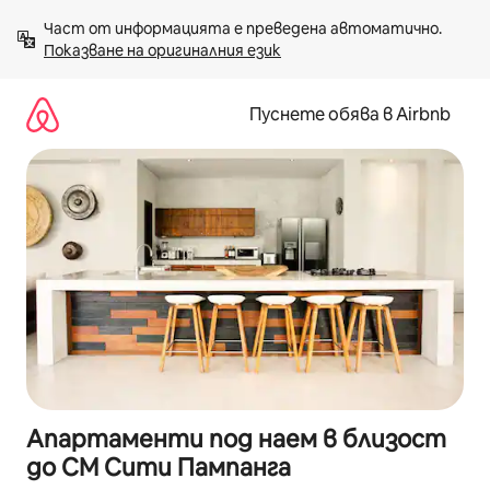
Пропускане
Част от информацията е преведена автоматично. 
към
Показване на оригиналния език
съдържанието
Пуснете обява в Airbnb
Апартаменти под наем в близост
до СМ Сити Пампанга