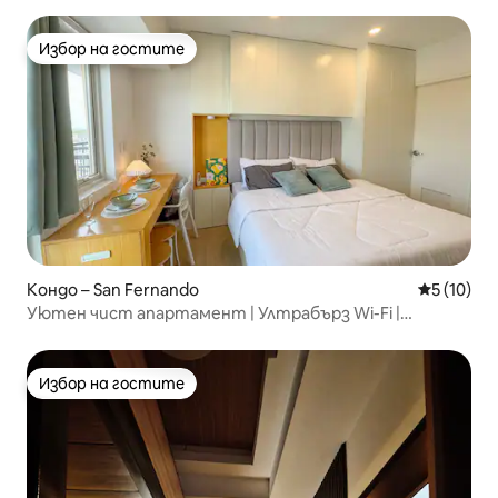
Избор на гостите
Избор на гостите
Кондо – San Fernando
Средна оц
5 (10)
Уютен чист апартамент | Ултрабърз Wi-Fi |
Вътрешен басейн
Избор на гостите
Избор на гостите