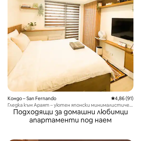
Кондо – San Fernando
Средна оценк
4,86 (91)
Гледка към Араят – уютен японски минималистичен
Подходящи за домашни любимци
с 300 MBPS
апартаменти под наем