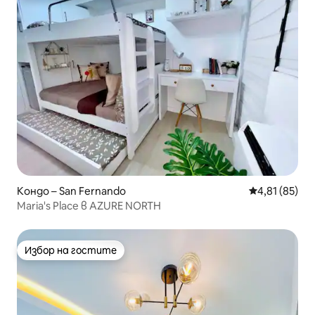
Кондо – San Fernando
Средна оценк
4,81 (85)
Maria's Place в AZURE NORTH
Избор на гостите
Избор на гостите