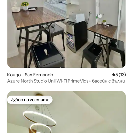
Кондо – San Fernando
Средна оц
5 (13)
Azure North Studio Unli Wi-Fi PrimeVids+ басейн с вълни
Избор на гостите
Избор на гостите