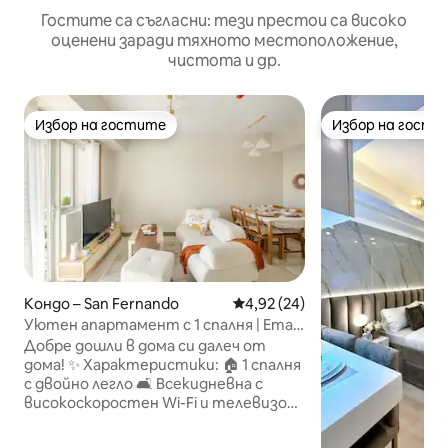
Гостите са съгласни: тези престои са високо
оценени заради тяхното местоположение,
чистота и др.
Избор на гостите
Избор на гости
Избор на гостите
Избор на гости
Кондо – San Fernando
Средна оценка: 4,92 от 5, 24
4,92 (24)
Уютен апартамент с 1 спалня | Етаж
с удобства | Подходящ за работа и
Добре дошли в дома си далеч от
почивка
дома! ✨ Характеристики: 🏠 1 спалня
с двойно легло 🛋️ Всекидневна с
високоскоростен Wi-Fi и телевизор
– Netflix и Disney + 🍳 Микровълнова
печка 🚿 Баня с душ 🌅