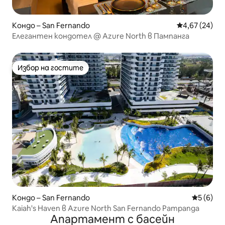
Кондо – San Fernando
Средна оценк
4,67 (24)
Елегантен кондотел @ Azure North в Пампанга
Избор на гостите
Избор на гостите
Кондо – San Fernando
Средна о
5 (6)
Kaiah's Haven в Azure North San Fernando Pampanga
Апартамент с басейн