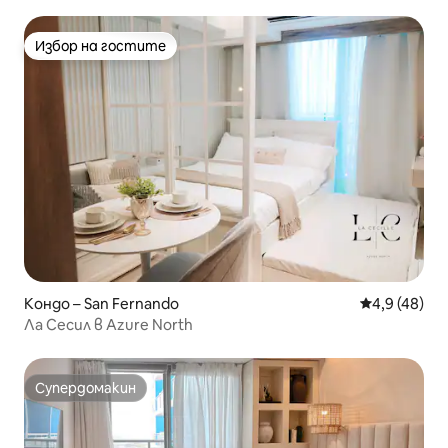
PS4
Избор на гостите
Избор на гостите
Кондо – San Fernando
Средна оцен
4,9 (48)
Ла Сесил в Azure North
Супердомакин
Супердомакин