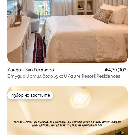
Кондо – San Fernando
Средна оценка
4,79 (103)
Студио в стил бохо лукс в Azure Resort Residences
Избор на гостите
Избор на гостите