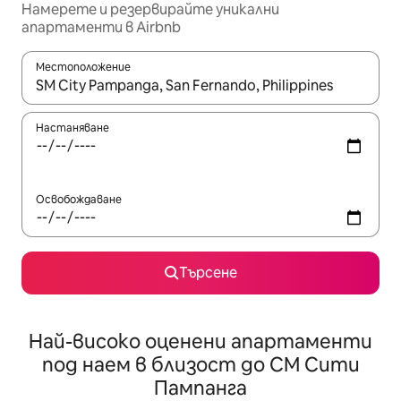
Намерете и резервирайте уникални
апартаменти в Airbnb
Местоположение
Когато резултатите се покажат, използвайте клавишите 
Настаняване
Освобождаване
Търсене
Най-високо оценени апартаменти
под наем в близост до СМ Сити
Пампанга