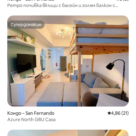
Ретро почивка вкъщи с басейн и голям балкон с
изглед към града
Супердомакин
Супердомакин
Кондо – San Fernando
Средна оценк
4,86 (21)
Azure North GBU Casa