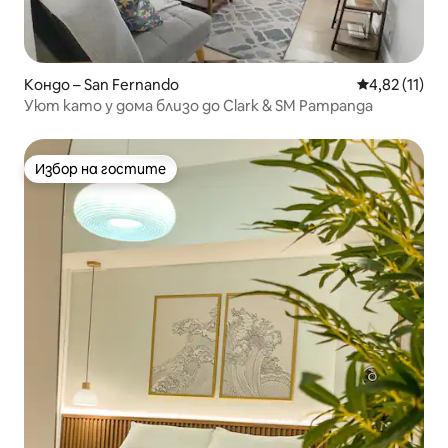
Кондо – San Fernando
Средна оценк
4,82 (11)
Уют като у дома близо до Clark & SM Pampanga
Избор на гостите
Избор на гостите