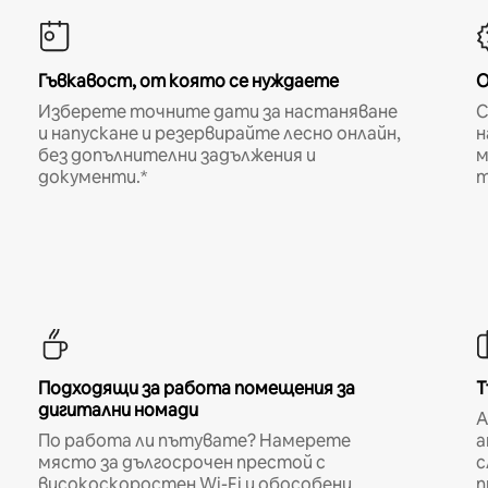
Гъвкавост, от която се нуждаете
О
Изберете точните дати за настаняване
С
и напускане и резервирайте лесно онлайн,
н
без допълнителни задължения и
м
документи.*
т
Подходящи за работа помещения за
Т
дигитални номади
A
По работа ли пътувате? Намерете
а
място за дългосрочен престой с
с
високоскоростен Wi-Fi и обособени
п