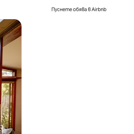
Пуснете обява в Airbnb
окосване или плъзгане.