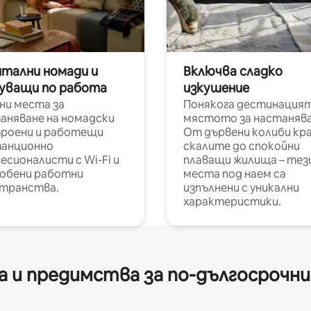
итални номади и
Включва сладко
уващи по работа
изкушение
ни места за
Понякога дестинацият
аняване на номадски
мястото за настанява
роени и работещи
От дървени колиби кр
анционно
скалите до спокойни
есионалисти с Wi-Fi и
плаващи жилища – тез
обени работни
места под наем са
транства.
изпълнени с уникални
характеристики.
 и предимства за по-дългосрочн