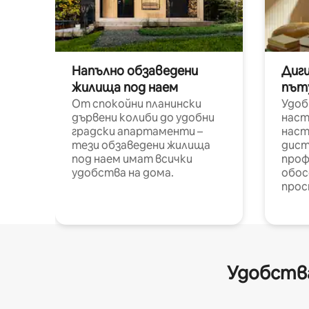
Напълно обзаведени
Диг
жилища под наем
път
От спокойни планински
Удоб
дървени колиби до удобни
наст
градски апартаменти –
наст
тези обзаведени жилища
дист
под наем имат всички
проф
удобства на дома.
обос
прос
Удобства