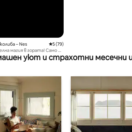
колиба – Nes
Средна оценка: 5 от 5, 79 отзива
5 (79)
 магия в гората! Само на
ашен уют и страхотни месечни 
и от Осло.