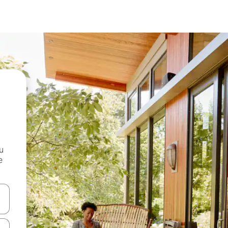
и
е
е клавишите със стрелки нагоре и надолу или навигирайте с д