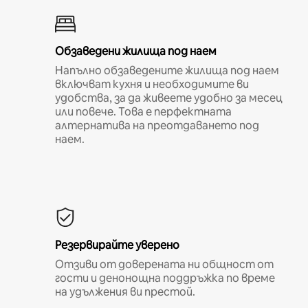
Обзаведени жилища под наем
Напълно обзаведените жилища под наем
включват кухня и необходимите ви
удобства, за да живеете удобно за месец
или повече. Това е перфектната
алтернатива на преотдаването под
наем.
Резервирайте уверено
Отзиви от доверената ни общност от
гости и денонощна поддръжка по време
на удължения ви престой.