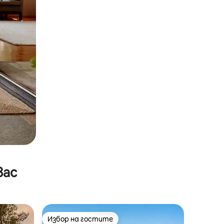
вас
Избор на гостите
тите
Избор на гостите