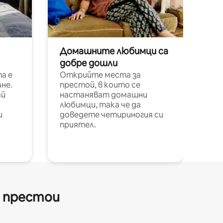
Домашните любимци са
добре дошли
а е
Открийте места за
не.
престой, в които се
ай
настаняват домашни
любимци, така че да
и
доведете четириногия си
приятел.
и престои