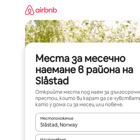
Пропускане
към
съдържанието
Места за месечно
наемане в района на
Slåstad
Открийте места под наем за дългосрочн
престои, които ви карат да се чувстват
като у дома си за месец или повече.
Местоположение
Когато резултатите се покажат, използвайт
Настаняване