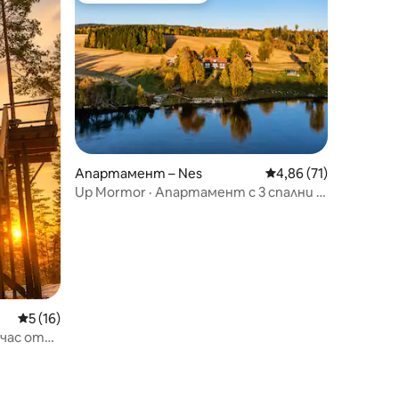
Апартамент – Nes
Средна оценка: 4,86
4,86 (71)
Up Mormor · Апартамент с 3 спални ·
WonderInn Riverside
Средна оценка: 5 от 5, 16 отзива
5 (16)
 час от