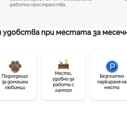
работни пространства.
 удобства при местата за месеч
Място,
Подходящо
Безплатно
удобно за
за домашни
паркиране на
работа с
любимци
място
лаптоп