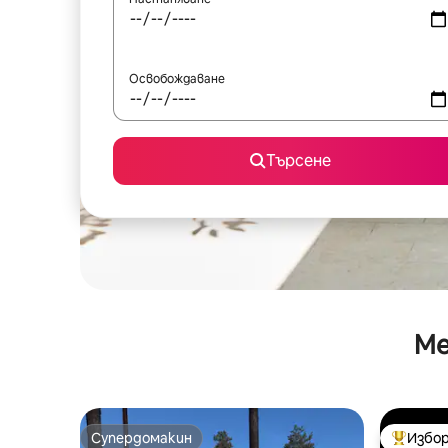
Освобождаване
Търсене
Ме
Супердомакин
Избор
Супердомакин
Най-поп