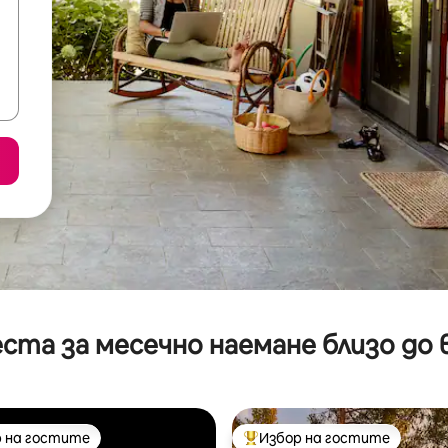
ста за месечно наемане близо до 
 на гостите
Избор на гостите
улярен избор на гостите
Най-популярен избор на гос