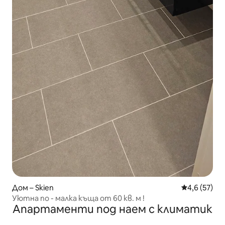
Дом – Skien
Средна оцен
4,6 (57)
Уютна по - малка къща от 60 кв. м !
Апартаменти под наем с климатик