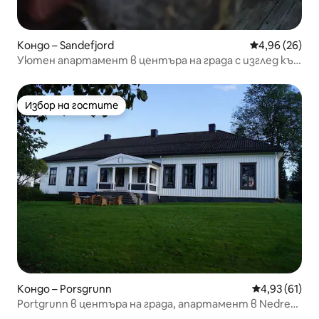
Кондо – Sandefjord
Средна оценк
4,96 (26)
Уютен апартамент в центъра на града с изглед към
провинцията.
Избор на гостите
Избор на гостите
Кондо – Porsgrunn
Средна оценк
4,93 (61)
Portgrunn в центъра на града, апартамент в Nedre
Jønholt Gård