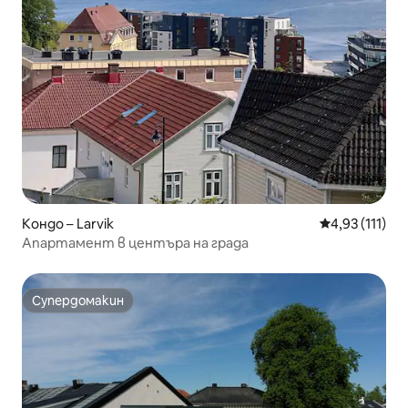
Кондо – Larvik
Средна оценк
4,93 (111)
Апартамент в центъра на града
Супердомакин
Супердомакин