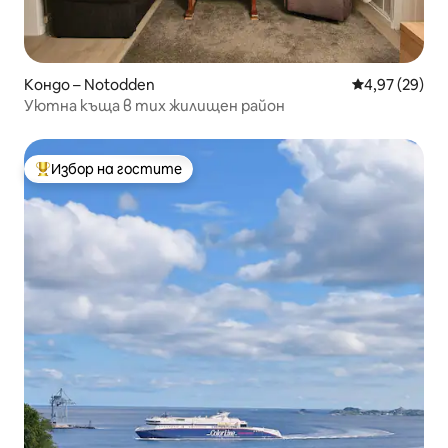
Кондо – Notodden
Средна оценк
4,97 (29)
Уютна къща в тих жилищен район
Избор на гостите
Най-популярен избор на гостите