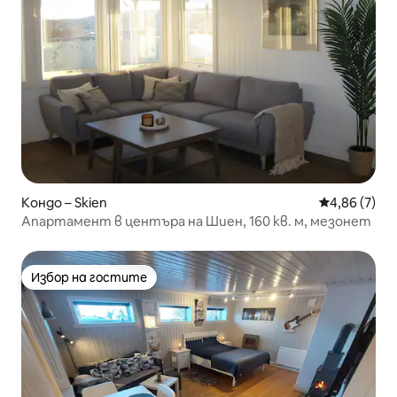
Кондо – Skien
Средна оцен
4,86 (7)
Апартамент в центъра на Шиен, 160 кв. м, мезонет
Избор на гостите
Избор на гостите