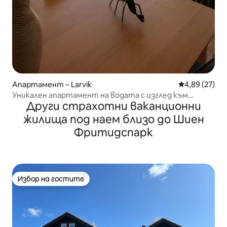
Апартамент – Larvik
Средна оценк
4,89 (27)
Уникален апартамент на водата с изглед към
Други страхотни ваканционни
езерото и морето
жилища под наем близо до Шиен
Фритидспарк
Избор на гостите
Избор на гостите