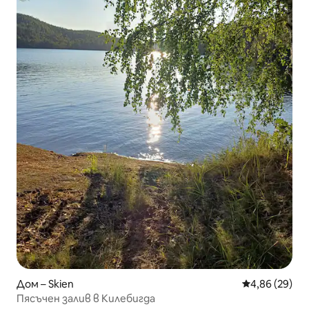
Дом – Skien
Средна оценк
4,86 (29)
Пясъчен залив в Килебигда