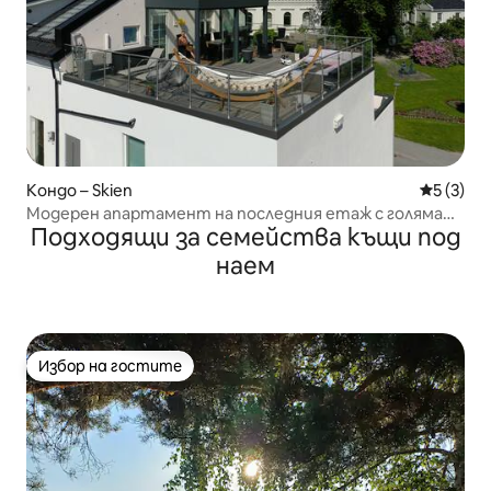
Кондо – Skien
Средна о
5 (3)
Модерен апартамент на последния етаж с голяма
Подходящи за семейства къщи под
външна тераса
наем
Избор на гостите
Избор на гостите