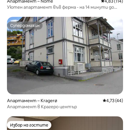
Апартамент – Nome
Средна оценка
4,83 (114)
Уютен апартамент във ферма - на 14 минути до
Сомарланд
Супердомакин
Супердомакин
Апартамент – Kragerø
Средна оценк
4,73 (44)
Апартамент в Крагеро център
Избор на гостите
Избор на гостите