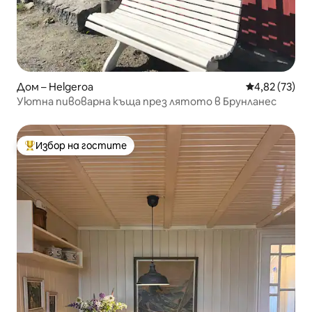
Дом – Helgeroa
Средна оценк
4,82 (73)
Уютна пивоварна къща през лятото в Брунланес
Избор на гостите
Най-популярен избор на гостите