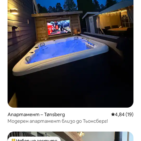
Апартамент – Tønsberg
Средна оценк
4,84 (19)
Модерен апартамент близо до Тьонсберг!