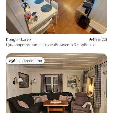
Кондо – Larvik
Средна оценк
4,95 (22)
Цял апартамент на красиво място в Норвегия!
Избор на гостите
Избор на гостите