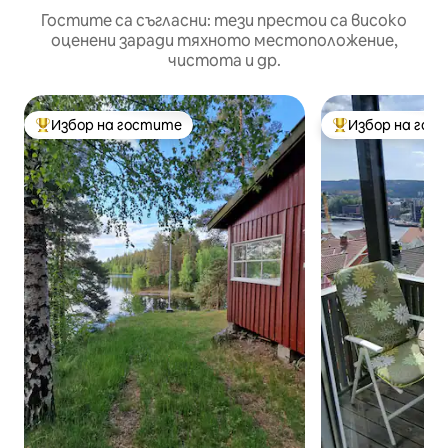
Гостите са съгласни: тези престои са високо
оценени заради тяхното местоположение,
чистота и др.
Избор на гостите
Избор на гос
Най-популярен избор на гостите
Най-популярен 