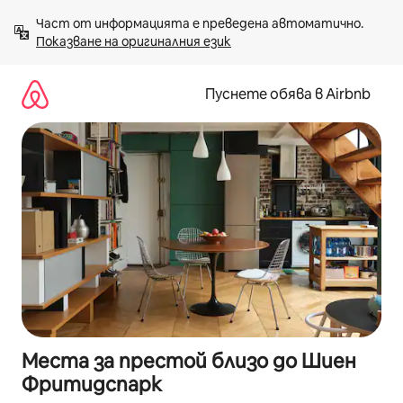
Пропускане
Част от информацията е преведена автоматично. 
към
Показване на оригиналния език
съдържанието
Пуснете обява в Airbnb
Места за престой близо до Шиен
Фритидспарк