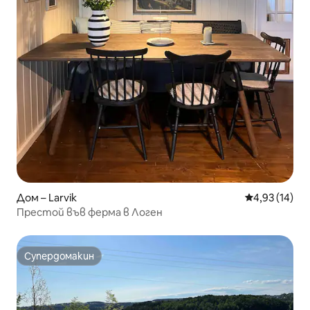
Дом – Larvik
Средна оценк
4,93 (14)
Престой във ферма в Логен
Супердомакин
Супердомакин