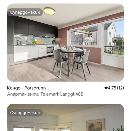
Супердомакин
Супердомакин
Кондо – Porsgrunn
Средна оценк
4,75 (12)
Апартаменти Telemark Langgt 48B
Супердомакин
Супердомакин