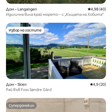
Дом – Langangen
Средна оценк
4,98 (40)
Идилична вила край морето – с „Къщата на Хобита“
Избор на гостите
Избор на гостите
Дом – Skien
Средна оцен
4,9 (20)
Рай във Foss Søndre Gård
Супердомакин
Супердомакин