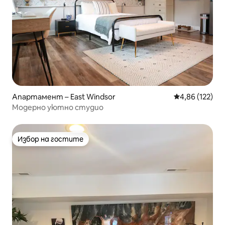
Апартамент – East Windsor
Средна оценка
4,86 (122)
Модерно уютно студио
Избор на гостите
Избор на гостите