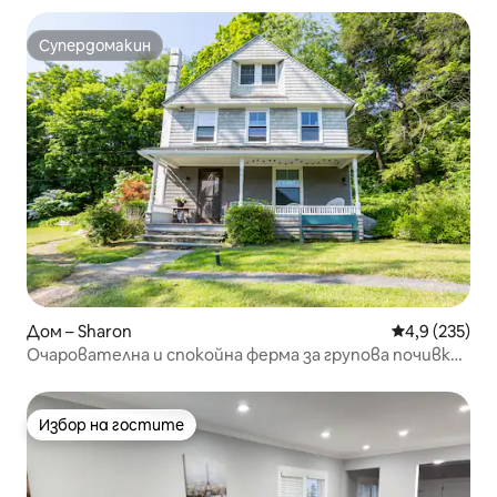
Супердомакин
Супердомакин
Дом – Sharon
Средна оценк
4,9 (235)
Очарователна и спокойна ферма за групова почивка
с 4 спални
Избор на гостите
Избор на гостите