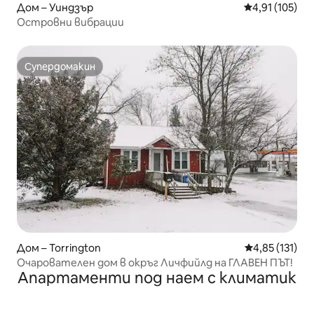
Дом – Уиндзър
Средна оценка
4,91 (105)
Островни вибрации
Супердомакин
Супердомакин
Дом – Torrington
Средна оценка
4,85 (131)
Очарователен дом в окръг Личфийлд на ГЛАВЕН ПЪТ!
Апартаменти под наем с климатик