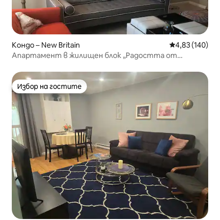
Кондо – New Britain
Средна оценка
4,83 (140)
Апартамент в жилищен блок „Радостта от
малките пространства“ в Ню Бритън
Избор на гостите
Избор на гостите