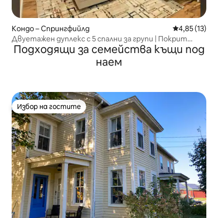
Кондо – Спрингфийлд
Средна оценк
4,85 (13)
Двуетажен дуплекс с 5 спални за групи | Покрит
Подходящи за семейства къщи под
веранда
наем
Избор на гостите
Избор на гостите