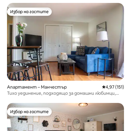
Избор на гостите
Избор на гостите
Апартамент – Манчестър
Средна оценка
4,97 (151)
Тихо уединение, подходящо за домашни любимци,
близо до Хартфорд и Масачузетс
Избор на гостите
Избор на гостите