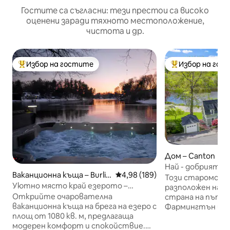
Гостите са съгласни: тези престои са високо
оценени заради тяхното местоположение,
чистота и др.
Избор на гостите
Избор на гос
Най-популярен избор на гостите
Най-популярен 
Дом – Canton
Най - добрият из
Ваканционна къща – Burlin
Средна оценка: 4,98 от 5, 189
4,98 (189)
железопътната 
Този старомоден
gton
Уютно място край езерото –
Колинсвил!
разположен на х
хидромасажна вана, огнище, ски
Открийте очарователна
страна на пътя 
писти на 20 минути
ваканционна къща на брега на езеро с
Фармингтън и ре
площ от 1080 кв. м, предлагаща
където можете 
модерен комфорт и спокойствие.
ресторанти, маг