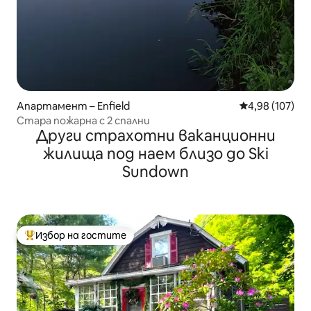
Апартамент – Enfield
Средна оценка
4,98 (107)
Стара пожарна с 2 спални
Други страхотни ваканционни
жилища под наем близо до Ski
Sundown
Избор на гостите
Най-популярен избор на гостите