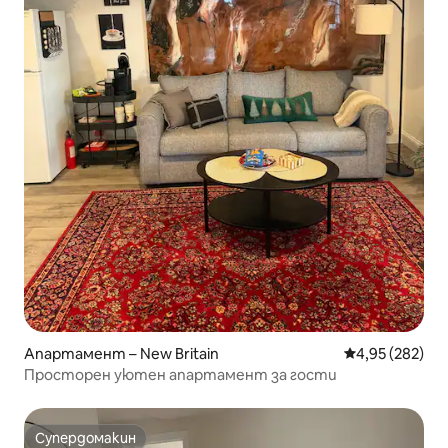
Апартамент – New Britain
Средна оценка
4,95 (282)
Просторен уютен апартамент за гости
Супердомакин
Супердомакин