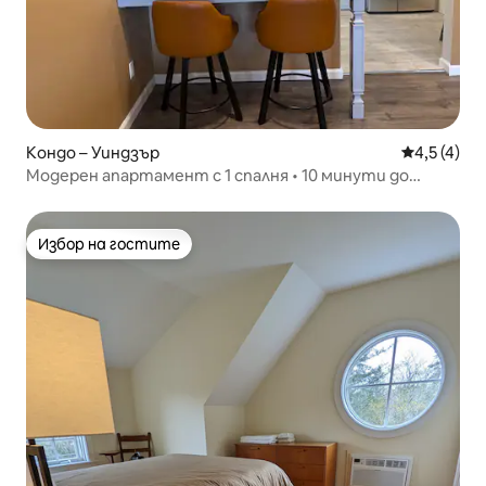
Кондо – Уиндзър
Средна оце
4,5 (4)
Модерен апартамент с 1 спалня • 10 минути до
летище BDL • Безплатен паркинг
Избор на гостите
Избор на гостите