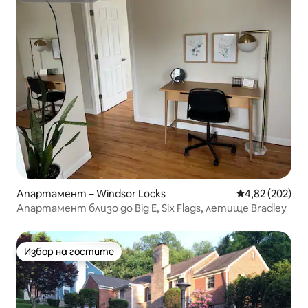
Апартамент – Windsor Locks
Средна оценка
4,82 (202)
Апартамент близо до Big E, Six Flags, летище Bradley
Избор на гостите
Избор на гостите