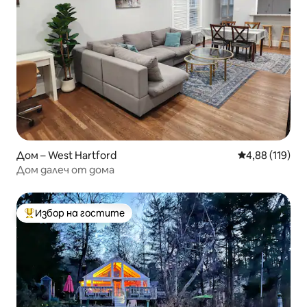
Дом – West Hartford
Средна оценка
4,88 (119)
Дом далеч от дома
Избор на гостите
Най-популярен избор на гостите