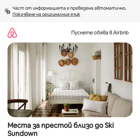
Пропускане
Част от информацията е преведена автоматично. 
към
Показване на оригиналния език
съдържанието
Пуснете обява в Airbnb
Места за престой близо до Ski
Sundown