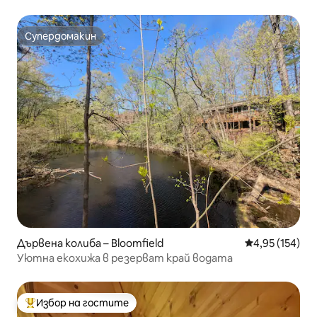
огнище
Супердомакин
Супердомакин
Дървена колиба – Bloomfield
Средна оценка
4,95 (154)
Уютна екохижа в резерват край водата
Избор на гостите
Най-популярен избор на гостите