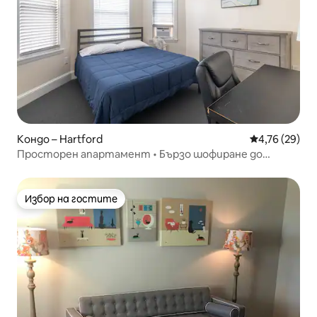
Кондо – Hartford
Средна оценк
4,76 (29)
Просторен апартамент • Бързо шофиране до
всичко
Избор на гостите
Избор на гостите