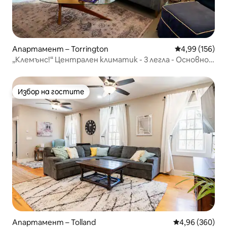
Апартамент – Torrington
Средна оценка
4,99 (156)
„Клемънс!“ Централен климатик - 3 легла - Основно
ниво
Избор на гостите
Избор на гостите
Апартамент – Tolland
Средна оценка
4,96 (360)