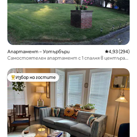
Апартамент – Уотърбъри
Средна оценка
4,93 (294)
Самостоятелен апартамент с 1 спалня в центъра
на Кънектикът
Избор на гостите
Най-популярен избор на гостите