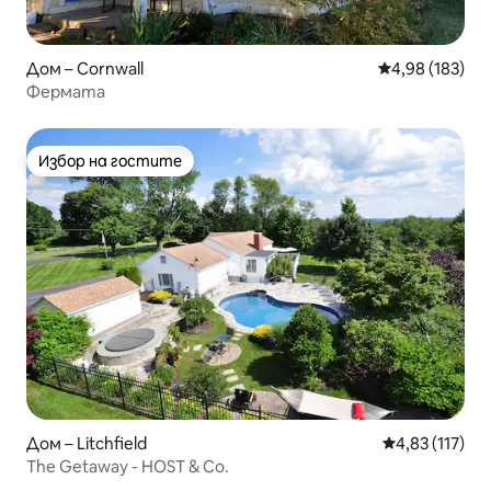
Дом – Cornwall
Средна оценка
4,98 (183)
Фермата
Избор на гостите
Избор на гостите
Дом – Litchfield
Средна оценка
4,83 (117)
The Getaway - HOST & Co.