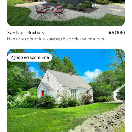
Хамбар – Roxbury
Средна оце
5 (106)
Напълно обновен хамбар в селска местност
Избор на гостите
Избор на гостите