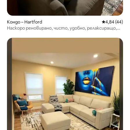
Кондо – Hartford
Средна оценк
4,84 (44)
Наскоро реновирано, чисто, удобно, релаксиращо,
идеално