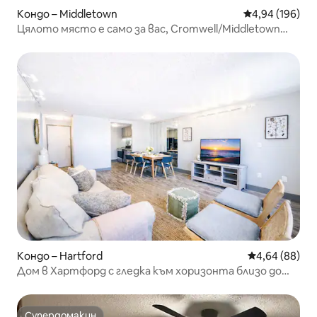
Кондо – Middletown
Средна оценка
4,94 (196)
Цялото място е само за вас, Cromwell/Middletown
Line
Кондо – Hartford
Средна оценк
4,64 (88)
Дом в Хартфорд с гледка към хоризонта близо до
Бушнел Парк!
Супердомакин