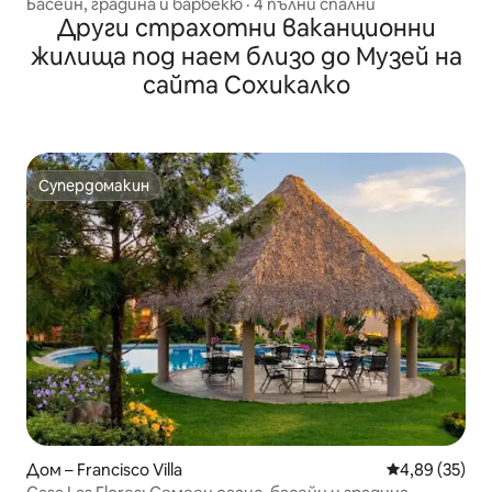
Басейн, градина и барбекю · 4 пълни спални
Други страхотни ваканционни
жилища под наем близо до Музей на
сайта Сохикалко
Супердомакин
Супердомакин
Дом – Francisco Villa
Средна оценк
4,89 (35)