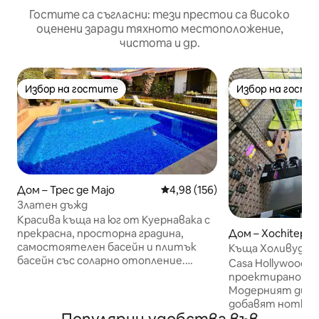
Гостите са съгласни: тези престои са високо
оценени заради тяхното местоположение,
чистота и др.
Избор на гостите
Избор на гости
Избор на гостите
Избор на гости
Дом – Трес де Мајо
Средна оценка: 4,98 от 5, 156
4,98 (156)
Златен дъжд
Красива къща на юг от Куернавака с
Дом – Xochitepec
прекрасна, просторна градина,
самостоятелен басейн и плитък
Къща Холивуд (ч
басейн със соларно отопление.
Casa Hollywood е
Температурата достига 18–25 °C
проектирано за 
(64–77 °F) през зимата и 28–34 °C (82–
Модерният диза
93 °F) през лятото. Има предпазна
добавят нотка 
вратичка за деца и домашни
елегантност за 