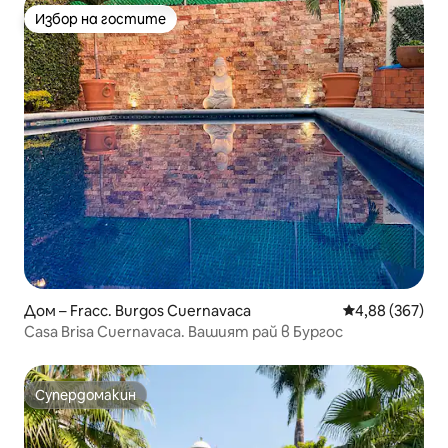
Избор на гостите
Избор на гостите
Дом – Fracc. Burgos Cuernavaca
Средна оценка
4,88 (367)
Casa Brisa Cuernavaca. Вашият рай в Бургос
Супердомакин
Супердомакин