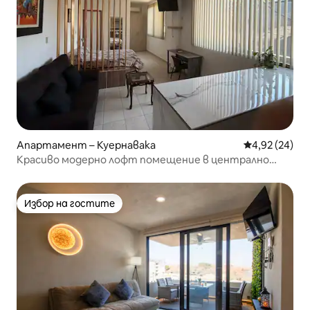
Апартамент – Куернавака
Средна оценк
4,92 (24)
Красиво модерно лофт помещение в централно
местоположение
Избор на гостите
Избор на гостите