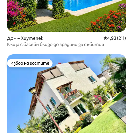
Дом – Хиутепек
Средна оценка
4,93 (211)
Къща с басейн близо до градини за събития
Избор на гостите
Избор на гостите