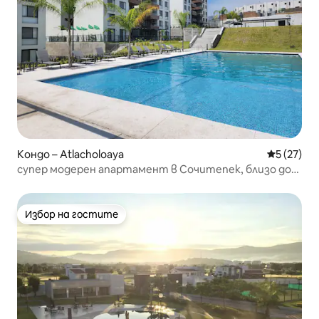
Кондо – Atlacholoaya
Средна оц
5 (27)
супер модерен апартамент в Сочитепек, близо до
Куерна
Избор на гостите
Избор на гостите