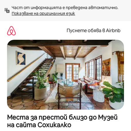
Пропускане
Част от информацията е преведена автоматично. 
към
Показване на оригиналния език
съдържанието
Пуснете обява в Airbnb
Места за престой близо до Музей
на сайта Сохикалко