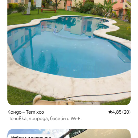
Кондо – Temixco
Средна оценк
4,85 (20)
Почивка, природа, басейн и Wi-Fi.
Избор на гостите