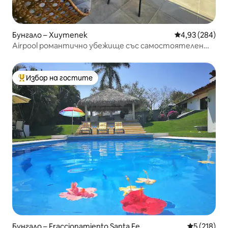
Бунгало – Хиутепек
Средна оценка
4,93 (284)
Airpool романтично убежище със самостоятелен
басейн
Избор на гостите
Най-популярен избор на гостите
Бунгало – Fraccionamiento Santa Fe
Средна оце
5 (218)