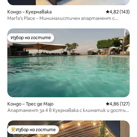
Кондо – Куернавака
Средна оценка
4,82 (143)
Marfa's Place – Минималистичен апартамент с
басейн
Избор на гостите
Избор на гостите
Кондо – Трес де Мајо
Средна оценка
4,86 (127)
Апартамент за 4 в Куернавака с климатик и достъп
до клуб
Избор на гостите
Най-популярен избор на гостите