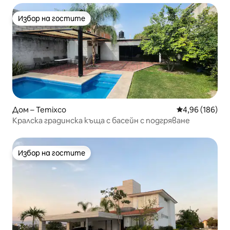
Избор на гостите
Избор на гостите
Дом – Temixco
Средна оценка
4,96 (186)
Кралска градинска къща с басейн с подгряване
Избор на гостите
Избор на гостите