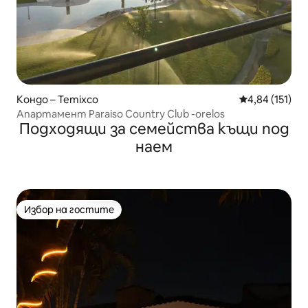
Кондо – Temixco
Средна оценка
4,84 (151)
Апартамент Paraiso Country Club -orelos
Подходящи за семейства къщи под
наем
Избор на гостите
Избор на гостите