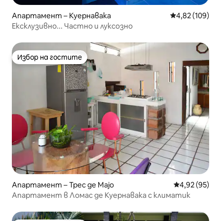
Апартамент – Куернавака
Средна оценка
4,82 (109)
Ексклузивно... Частно и луксозно
Избор на гостите
Избор на гостите
Апартамент – Трес де Мајо
Средна оценк
4,92 (95)
Апартамент в Ломас де Куернавака с климатик