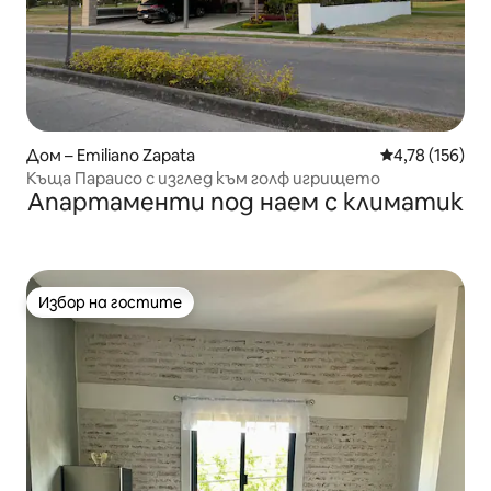
Дом – Emiliano Zapata
Средна оценка
4,78 (156)
Къща Параисо с изглед към голф игрището
Апартаменти под наем с климатик
Избор на гостите
Избор на гостите