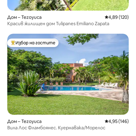
Дом – Tezoyuca
Средна оценка
4,89 (120)
Красив жилищен дом Tulipanes Emiliano Zapata
Избор на гостите
Най-популярен избор на гостите
Дом – Tezoyuca
Средна оценка
4,95 (146)
Вила Лос Фламбоянес. Куернавака/Морелос