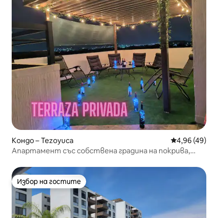
Кондо – Tezoyuca
Средна оценк
4,96 (49)
Апартамент със собствена градина на покрива,
климатик, басейн и скара.
Избор на гостите
Избор на гостите