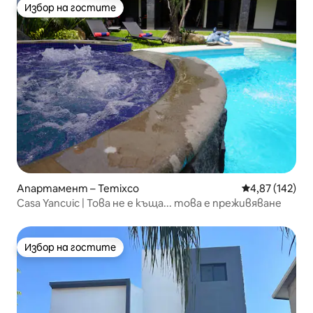
Избор на гостите
Избор на гостите
Апартамент – Temixco
Средна оценка
4,87 (142)
Casa Yancuic | Това не е къща... това е преживяване
Избор на гостите
Избор на гостите