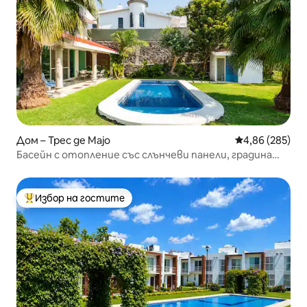
Дом – Трес де Мајо
Средна оценка
4,86 (285)
Басейн с отопление със слънчеви панели, градина
800 м
Избор на гостите
Най-популярен избор на гостите