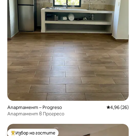
Апартамент – Progreso
Средна оценк
4,96 (26)
Апартамент в Прогресо
Избор на гостите
Най-популярен избор на гостите