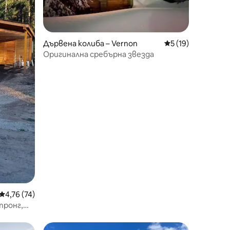
Дървена колиба – Vernon
Средна оценка: 5
5 (19)
Оригинална сребърна звезда
Средна оценка: 4,76 от 5, 74 отзива
4,76 (74)
тронг,