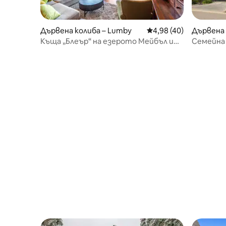
Дървена колиба – Lumby
Средна оценка: 4,98 
4,98 (40)
Дървена 
Къща „Блеър“ на езерото Мейбъл и
Семейна 
планината Парк
панорамн