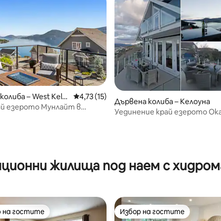
 от 5, 5 отзива
колиба – West Kelo
Средна оценка: 4,73 от 5, 15 отзива
4,73 (15)
Дървена колиба – Келоуна
ай езерото Мунлайт в
Уединение край езерото Ок
 • Джакузи и гледки
нционни жилища под наем с хидром
 на гостите
Избор на гостите
улярен избор на гостите
Избор на гостите