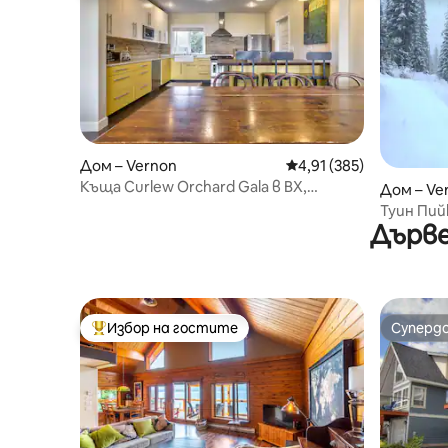
Дом – Vernon
Средна оценка: 4,91 о
4,91 (385)
Къща Curlew Orchard Gala в BX,
Дом – Ve
Върнън
Туин Пий
Дърве
край пъ
Избор на гостите
Суперд
Най-популярен избор на гостите
Суперд