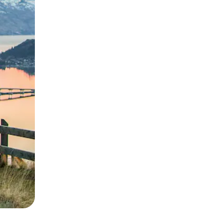
окосване или плъзгане.