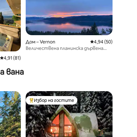
Дом – Vernon
Средна оценка: 4,94
4,94 (50)
Величествена планинска дървена
къща край езерото Оканаган
Средна оценка: 4,91 от 5, 81 отзива
4,91 (81)
а вана
към
Избор на гостите
Най-популярен избор на гостите