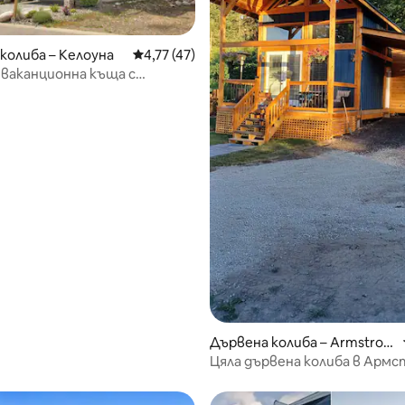
от 5, 40 отзива
колиба – Келоуна
Средна оценка: 4,77 от 5, 47 отзива
4,77 (47)
ваканционна къща с
и гледки
Дървена колиба – Armstron
g
Цяла дървена колиба в Армс
Британска Колумбия