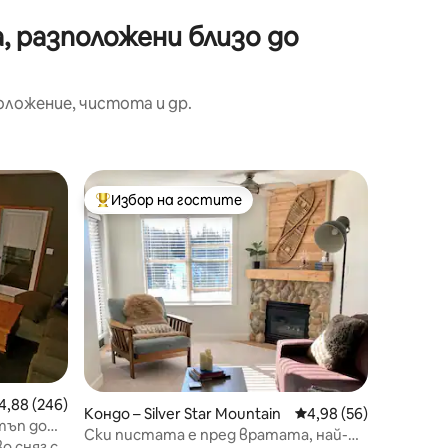
, разположени близо до
оложение, чистота и др.
Шале́ – 
Избор на гостите
Избор 
Най-популярен избор на гостите
Избор 
Timber R
Horse Ho
Посете
голямо) 
минути о
Заобико
провинц
за разгл
и за ез
конете 
къща раз
редна оценка: 4,88 от 5, 246 отзива
4,88 (246)
подходя
Кондо – Silver Star Mountain
Средна оценка: 4,98
4,98 (56)
страхот
тъп до
Ски пистата е пред вратата, най-
перфект
 сняг с