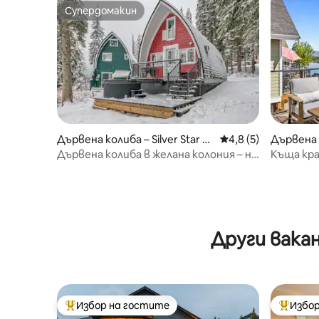
Супердомакин
Супердомакин
Дървена колиба – Silver Star M
Средна оценка: 4,8
4,8 (5)
Дървена 
ountain
wna
Дървена колиба в желана колония – на
Къща кр
няколко крачки от селото
Оканаган
Други вака
Избор на гостите
Избор
Най-популярен избор на гостите
Най-поп