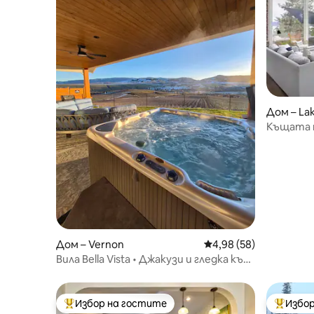
Дом – La
Къщата н
езерото
Дом – Vernon
Средна оценка: 4,98 
4,98 (58)
Вила Bella Vista • Джакузи и гледка към
долината
Избор на гостите
Избор
Най-популярен избор на гостите
Най-поп