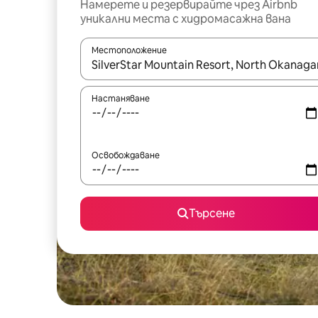
Намерете и резервирайте чрез Airbnb
уникални места с хидромасажна вана
Местоположение
Когато резултатите се покажат, използвайт
Настаняване
Освобождаване
Търсене