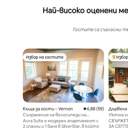
Най-високо оценени ме
Гостите са съгласни: т
Избор на гостите
Избор
Избор на гостите
Най-поп
Къща за гости – Vernon
Средна оценка: 4,88 
4,88 (59)
Дървена 
Съхранение на велосипеди на
Уютна хи
закрито• частна джакузи•голяма
самостоя
Aura Suite е модерен апартамент с
СВЪРЖЕТ
тераса/гледка
супергол
2 спални и 1 баня в SilverStar, в който
ЗА СЕПТ