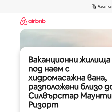
Пропускане
Част от
към
съдържанието
Ваканционни жилища
под наем с
хидромасажна вана,
разположени близо д
Силвърстар Маунти
Ризорт