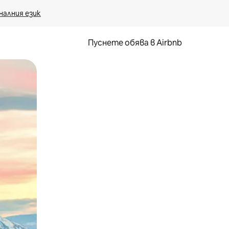
налния език
Пуснете обява в Airbnb