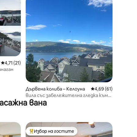
Средна оценка: 4,71 от 5, 21 отзива
4,71 (21)
анаган
Дървена колиба – Келоуна
Средна оценка: 4,69
4,69 (61)
вила със забележителна гледка към
асажна вана
езерото, La Casa Fintry
Избор на гостите
Най-популярен избор на гостите