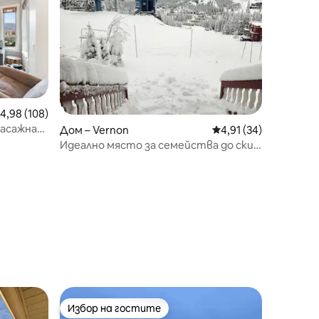
редна оценка: 4,98 от 5, 108 отзива
4,98 (108)
масажна
Дом – Vernon
Средна оценка: 4,91
4,91 (34)
рото!
Идеално място за семейства до ски
писти – Eagle's Nest
Избор на гостите
Избор на гостите