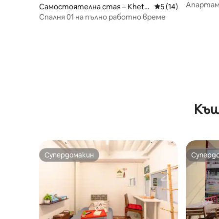
ua, Watta
Апартаме
Самостоятелна стая – Khet K
Средна оценка: 5 
5 (14)
уединено
hlong Toei
Спалня 01 на пълно работно време
Къщ
Супердомакин
Суперд
Супердомакин
Суперд