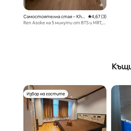
Самостоятелна стая – Khe
Средна оценка: 4,67
4,67 (3)
t Khlong Toei
Ren Asoke на 5 минути от BTS и MRT,
централно разположен в Сукумвит
Къщи
Избор на гостите
Избор на гостите