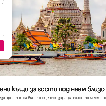
ени къщи за гости под наем близо
ези престои са високо оценени заради тяхното местоп