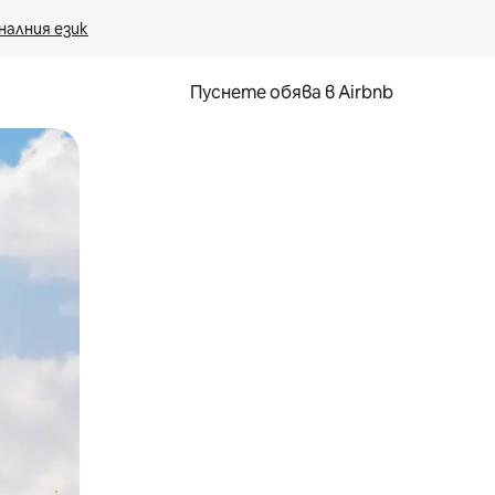
налния език
Пуснете обява в Airbnb
окосване или плъзгане.