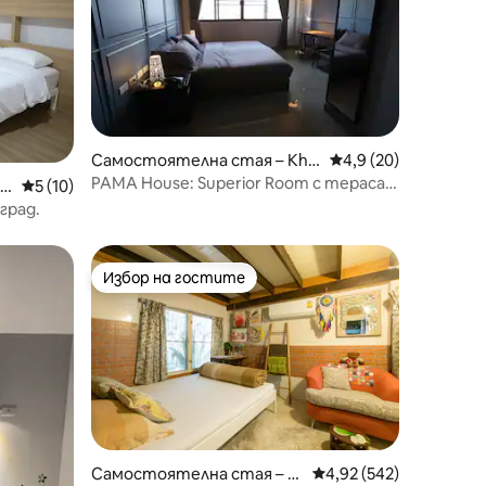
Самостоятелна стая – Khe
Средна оценка: 4,9
4,9 (20)
t Khlong San
PAMA House: Superior Room с тераса
 N
Средна оценка: 5 от 5, 10 отзива
5 (10)
на покрива
град.
Избор на гостите
Избор на гостите
Самостоятелна стая – Б
Средна оценка: 4,92 
4,92 (542)