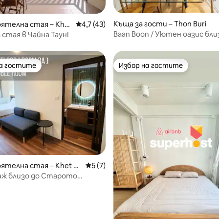
Къща за гости – Thon Buri
 от 5, 4 отзива
ятелна стая – Khet
Средна оценка: 4,7 от 5, 43 отзива
4,7 (43)
Sattru Phai
Baan Boon / Уютен оазис бли
стая в Чайна Таун!
на гостите
Избор на гостите
на гостите
Избор на гостите
телна стая – Khet P
Средна оценка: 5 от 5, 7 отзива
5 (7)
on
аж близо до Старото
о в пералнята.