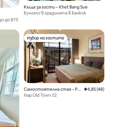
Къща за гости – Khet Bang Sue
Бунгало в градината в Банкок
зо до BTS
Избор на гостите
Избор на гостите
Самостоятелна стая – Ph
Средна оценка: 4,85
4,85 (48)
ra Nakhon
Nap Old Town 02