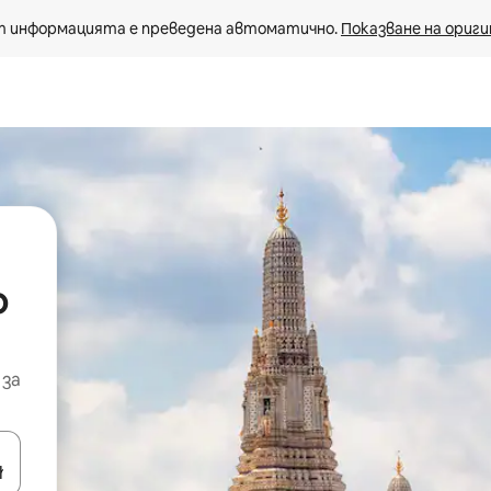
 информацията е преведена автоматично. 
Показване на ориги
о
 за
е клавишите със стрелки нагоре и надолу или навигирайте с д