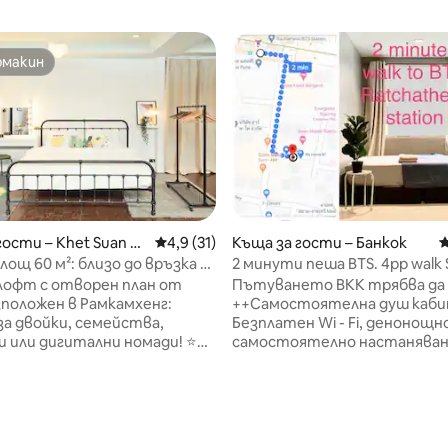
омакин
омакин
гости – Khet Suan Lu
Средна оценка: 4,9 от 5, 31 отзива
4,9 (31)
Къща за гости – Банкок
С
от 5, 23 отзива
лощ 60 м²: близо до връзка с
2 минути пеша BTS. 4pp walk 
о/двойно легло/пералня/
MBK,CTW,WaterGate
 лофт с отворен план от
Пътуването BKK трябва да
азположен в Рамкамхенг:
++Самостоятелна душ каби
за двойки, семейства,
Безплатен Wi - Fi, денонощн
 или дигитални номади! ⭐
самостоятелно настаняване
до самостоятелен покрив
минути пеша до гара BTS Rat
ълба в кухнята ⭐ Отпускане
като дом като къща за гост
гателен диван | Подготвено
може да остане. Аз съм
 | Голяма трапезария ⭐
супердомакин, просто имам
 пеша: 7/11 ⭐ Сушилня в
място, където да споделя