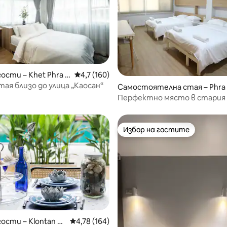
гости – Khet Phra N
Средна оценка: 4,7 от 5, 160 отзива
4,7 (160)
ая близо до улица „Каосан“
 от 5, 5 отзива
Самостоятелна стая – Phra
akhon
Перфектно място в стария 
Избор на гостите
Избор на гостите
гости – Klontan N
Средна оценка: 4,78 от 5, 164 отзива
4,78 (164)