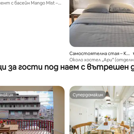
na
нт с басейн Mango Mist –
от 5, 14 отзива
 място в града
Самостоятелна стая – Kh
et Phaya Thai
Около хостел „Ари“ (отделн
и за гости под наем с вътрешен 
омакин
Супердомакин
омакин
Супердомакин