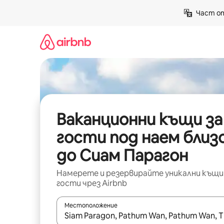
Пропускане
Част от
към
съдържанието
Ваканционни къщи за
гости под наем близ
до Сиам Парагон
Намерете и резервирайте уникални къщи
гости чрез Airbnb
Местоположение
Когато резултатите се покажат, използвайт