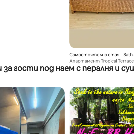
 от 5, 3 отзива
Самостоятелна стая – Sath
n
Апартамент Tropical Terrace
 за гости под наем с пералня и су
@BTS и улична храна