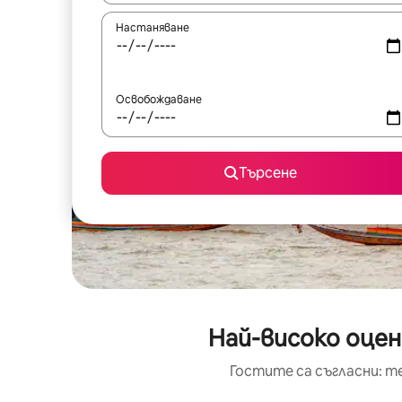
Настаняване
Освобождаване
Търсене
Най-високо оцен
Гостите са съгласни: т