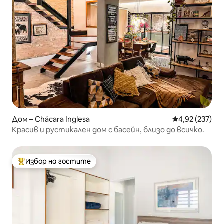
Дом – Chácara Inglesa
Средна оценка
4,92 (237)
Красив и рустикален дом с басейн, близо до всичко.
Избор на гостите
Най-популярен избор на гостите