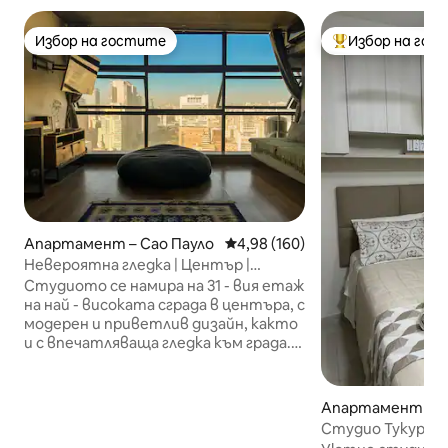
Избор на гостите
Избор на гос
Избор на гостите
Най-популярен 
Апартамент – Сао Пауло
Средна оценка: 4,98 от 5, 160
4,98 (160)
Невероятна гледка | Център |
Дизайнерско студио | 31-ви етаж
Студиото се намира на 31 - вия етаж
на най - високата сграда в центъра, с
модерен и приветлив дизайн, както
и с впечатляваща гледка към града.
От прозореца можете да се
възхитите на долината Анхангабау,
историческия център, антените на
Апартамент – С
Ав. Паулиста: един от най-
Студио Тукурув
красивите пейзажи в Сао Пауло. Това
(ЕкспоЦентър Н