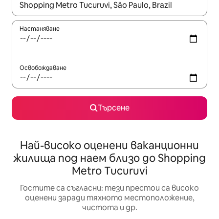
Когато резултатите се покажат, използвайте клавишите 
Настаняване
Освобождаване
Търсене
Най-високо оценени ваканционни
жилища под наем близо до Shopping
Metro Tucuruvi
Гостите са съгласни: тези престои са високо
оценени заради тяхното местоположение,
чистота и др.