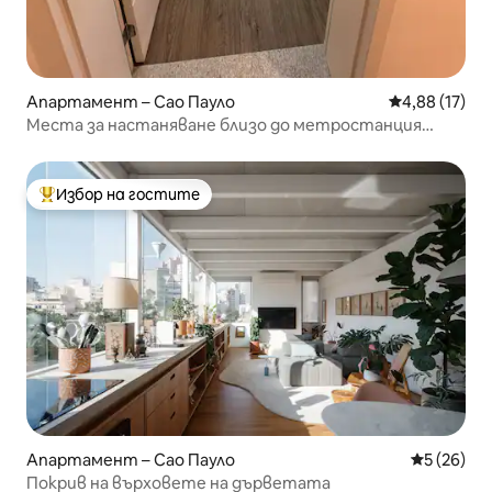
Апартамент – Сао Пауло
Средна оценк
4,88 (17)
Места за настаняване близо до метростанция
Tucuruvi
Избор на гостите
Най-популярен избор на гостите
Апартамент – Сао Пауло
Средна оц
5 (26)
Покрив на върховете на дърветата