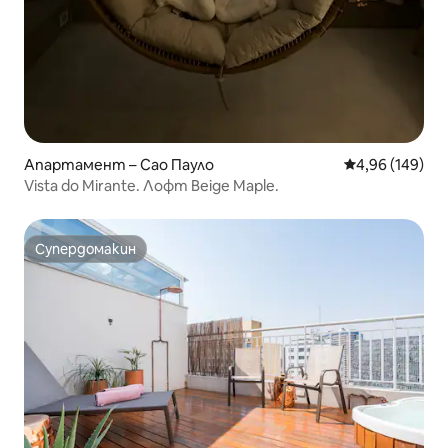
Апартамент – Сао Пауло
Средна оценка
4,96 (149)
Vista do Mirante. Лофт Beige Maple.
Супердомакин
Супердомакин