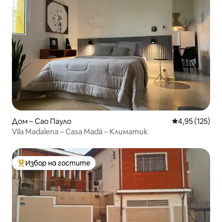
Дом – Сао Пауло
Средна оценка
4,95 (125)
Vila Madalena – Casa Madá – Климатик
Избор на гостите
Най-популярен избор на гостите