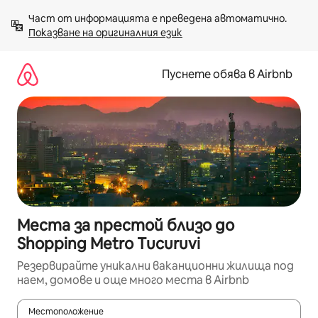
Пропускане
Част от информацията е преведена автоматично. 
към
Показване на оригиналния език
съдържанието
Пуснете обява в Airbnb
Места за престой близо до
Shopping Metro Tucuruvi
Резервирайте уникални ваканционни жилища под
наем, домове и още много места в Airbnb
Местоположение