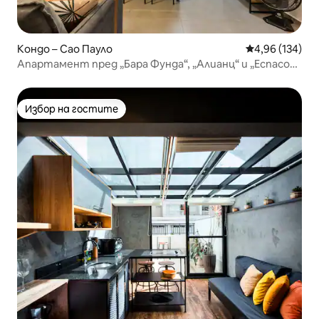
Кондо – Сао Пауло
Средна оценка
4,96 (134)
Апартамент пред „Бара Фунда“, „Алианц“ и „Еспасо
Унимед“
Избор на гостите
Избор на гостите