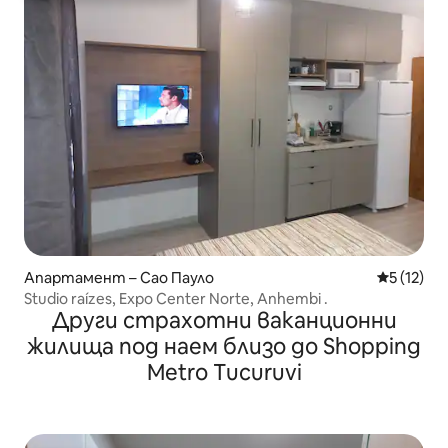
Апартамент – Сао Пауло
Средна оц
5 (12)
Studio raízes, Expo Center Norte, Anhembi .
Други страхотни ваканционни
жилища под наем близо до Shopping
Metro Tucuruvi