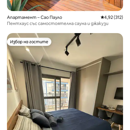
Апартамент – Сао Пауло
Средна оценка
4,92 (312)
Пентхаус със самостоятелна сауна и джакузи
Избор на гостите
Избор на гостите