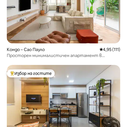
Кондо – Сао Пауло
Средна оценк
4,95 (111)
Просторен минималистичен апартамент в
сърцето на Жардинс
Избор на гостите
Най-популярен избор на гостите