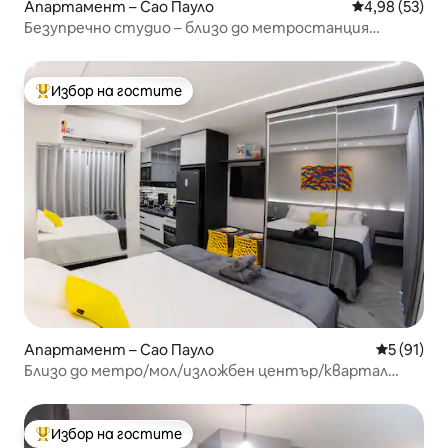
Апартамент – Сао Пауло
Средна оценк
4,98 (53)
Безупречно студио – близо до метростанция
Тукуруви
Избор на гостите
Най-популярен избор на гостите
Апартамент – Сао Пауло
Средна оц
5 (91)
Близо до метро/мол/изложбен център/квартал
Анхемби
Избор на гостите
Най-популярен избор на гостите