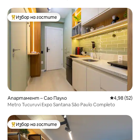
Избор на гостите
Най-популярен избор на гостите
Апартамент – Сао Пауло
Средна оценк
4,98 (52)
Metro Tucuruvi Expo Santana São Paulo Completo
Избор на гостите
Най-популярен избор на гостите