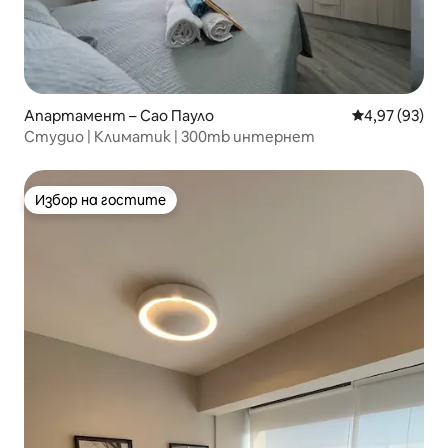
Апартамент – Сао Пауло
Средна оценк
4,97 (93)
Студио | Климатик | 300mb интернет
Избор на гостите
Избор на гостите