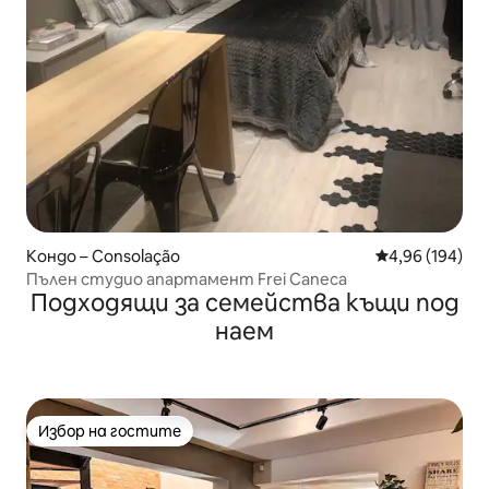
Кондо – Consolação
Средна оценка
4,96 (194)
Пълен студио апартамент Frei Caneca
Подходящи за семейства къщи под
наем
Избор на гостите
Избор на гостите