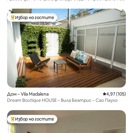
Избор на гостите
Най-популярен избор на гостите
Дом – Vila Madalena
Средна оценка
4,97 (105)
Dream Boutique HOUSE – Вила Беатрис – Сао Пауло
Избор на гостите
Най-популярен избор на гостите