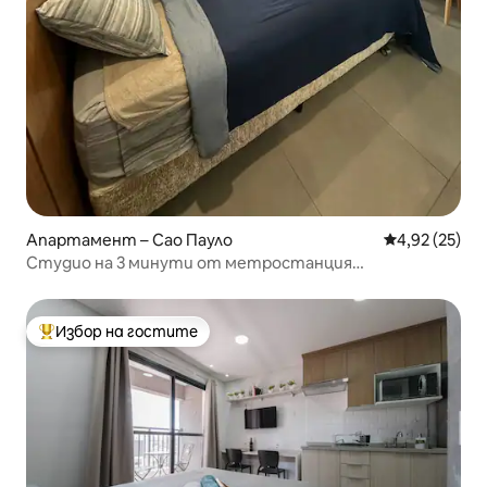
Апартамент – Сао Пауло
Средна оценк
4,92 (25)
Студио на 3 минути от метростанция
„Тукуруви“/Expo Center Norte
Избор на гостите
Най-популярен избор на гостите