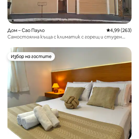
Дом – Сао Пауло
Средна оценка
4,99 (263)
Самостоялна къща с климатик с горещ и студен
въздух, по избор!
Избор на гостите
Избор на гостите