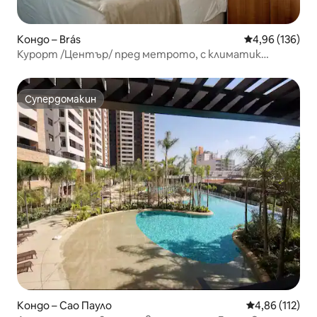
Кондо – Brás
Средна оценка
4,96 (136)
Курорт /Център/ пред метрото, с климатик
/500MB.
Супердомакин
Супердомакин
Кондо – Сао Пауло
Средна оценка
4,86 (112)