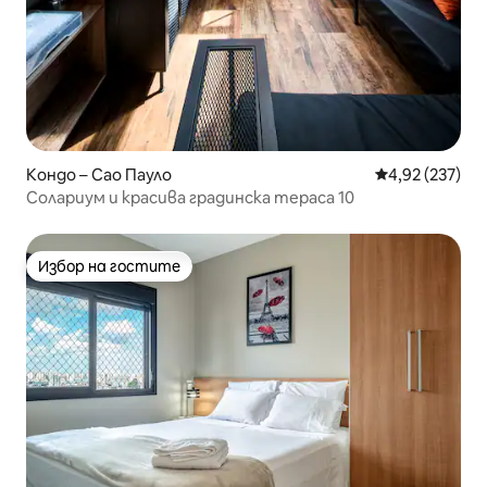
Кондо – Сао Пауло
Средна оценка
4,92 (237)
Солариум и красива градинска тераса 10
Избор на гостите
Избор на гостите