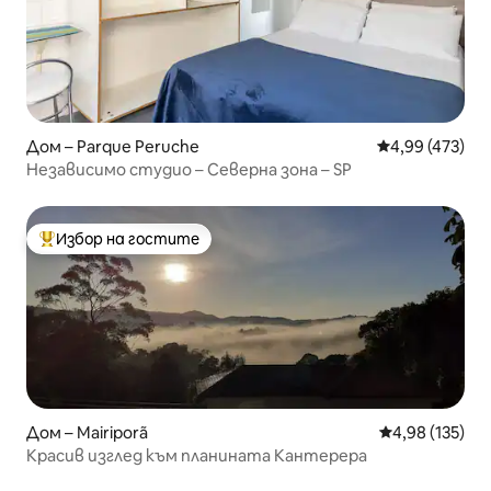
Дом – Parque Peruche
Средна оценка
4,99 (473)
Независимо студио – Северна зона – SP
Избор на гостите
Най-популярен избор на гостите
Дом – Mairiporã
Средна оценка
4,98 (135)
Красив изглед към планината Кантерера