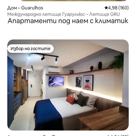
Дом – Guarulhos
Средна оценка
4,98 (160)
Международно летище Гуарульюс – Летище GRU
Апартаменти под наем с климатик
Избор на гостите
Избор на гостите