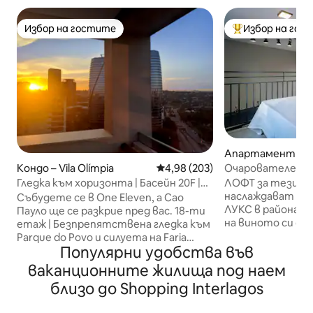
Избор на гостите
Избор на гос
Избор на гостите
Най-популярен 
Апартамент – С
Очарователен ЛО
Кондо – Vila Olímpia
Средна оценка: 4,98 от 5, 203
4,98 (203)
Expo + A/C
ЛОФТ за тези, к
Гледка към хоризонта | Басейн 20F |
наслаждават на
Vila Olímpia – Itaim SP
Събудете се в One Eleven, а Сао
ЛУКС в района! Елате и се насладете
Пауло ще се разкрие пред вас. 18-ти
на виното си сп
етаж | Безпрепятствена гледка към
вашето или пий
Parque do Povo и силуета на Faria
плащате само за
Популярни удобства във
Lima. Първокласно местоположение
консумирате. Кл
между Вила Олимпия и Итаим. Тиха
ваканционните жилища под наем
Mercadinho и чак
стая със затъмняващи завеси,
близо до Shopping Interlagos
Десен крак от 5
интернет със скорост 600 Mbps, 4K
легло + ДВОЕН р
телевизор, климатик и оборудвана