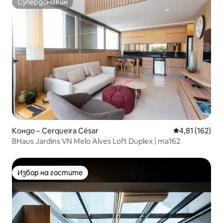
Супердомакин
Супердомакин
Кондо – Cerqueira César
Средна оценка
4,81 (162)
BHaus Jardins VN Melo Alves Loft Duplex | ma162
Избор на гостите
Избор на гостите