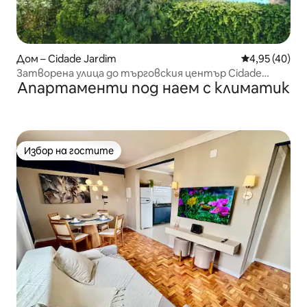
Дом – Cidade Jardim
Средна оценк
4,95 (40)
Затворена улица до търговския център Cidade
Апартаменти под наем с климатик
Jardim и болницата Einstein
Избор на гостите
Избор на гостите