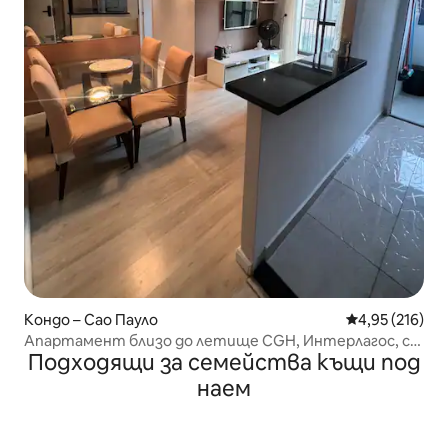
Кондо – Сао Пауло
Средна оценка
4,95 (216)
Апартамент близо до летище CGH, Интерлагос, с
Подходящи за семейства къщи под
паркинг
наем