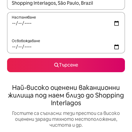
Когато резултатите се покажат, използвайте клавишите 
Настаняване
Освобождаване
Търсене
Най-високо оценени ваканционни
жилища под наем близо до Shopping
Interlagos
Гостите са съгласни: тези престои са високо
оценени заради тяхното местоположение,
чистота и др.