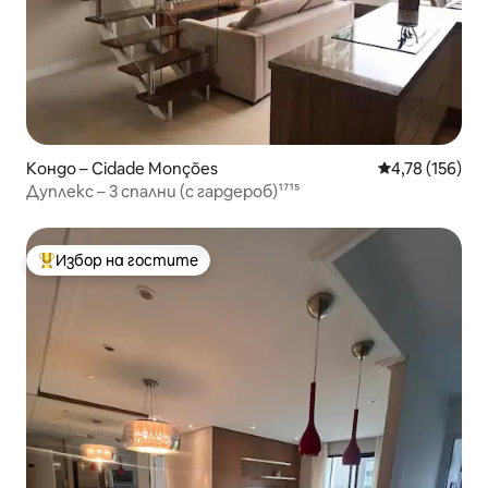
Кондо – Cidade Monções
Средна оценка
4,78 (156)
Дуплекс – 3 спални (с гардероб)¹⁷¹⁵
Избор на гостите
Най-популярен избор на гостите