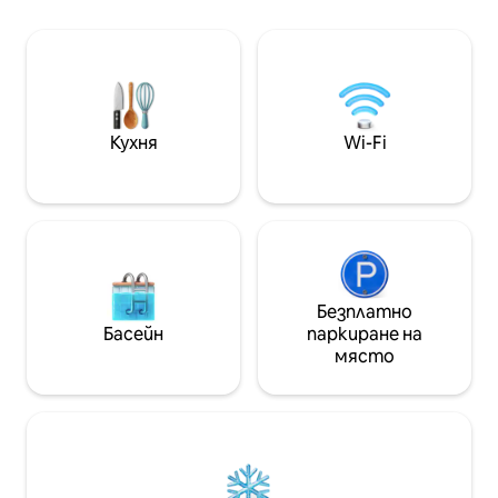
* Напълно оборудв
кухня (безплатни капсули за кафе).
домашния офис * 
Сграда с отопляем плувен басейн
TV * Легло/баня E
(360-градусова панорама), фитнес
маси и столове * Метро на 5 минути
център и сауна. На 1 минута от
* 10 минути SPExpo * Летище 13
хотел W и само на няколко стъпала
CG * 25 минути V
от JK, Faria Lima. Идеален за
CEIC Itaú средно
ръководители и пътници, които
Кухня
Wi-Fi
търсят комфорт, добро
местоположение и международни
стандарти.
Безплатно
Басейн
паркиране на
място