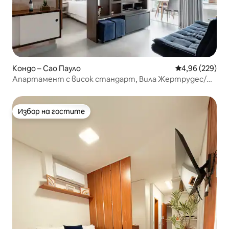
Кондо – Сао Пауло
Средна оценка
4,96 (229)
Апартамент с висок стандарт, Вила Жертрудес/
Морумби мол
Избор на гостите
Избор на гостите