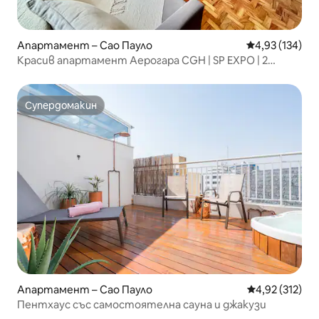
Апартамент – Сао Пауло
Средна оценка
4,93 (134)
Красив апартамент Аерогара CGH | SP EXPO | 2
места за паркинг
Супердомакин
Супердомакин
Апартамент – Сао Пауло
Средна оценка
4,92 (312)
Пентхаус със самостоятелна сауна и джакузи