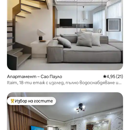
Апартамент – Сао Пауло
Средна оценк
4,95 (21)
Itaim, 18-ти етаж с изглед, пълно водоснабдяване и
развлечения
Избор на гостите
Най-популярен избор на гостите