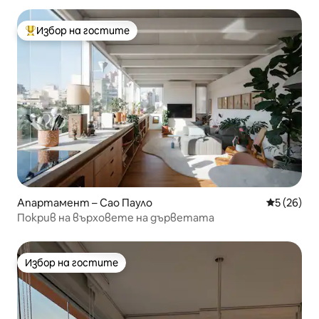
Избор на гостите
Най-популярен избор на гостите
Апартамент – Сао Пауло
Средна оц
5 (26)
Покрив на върховете на дърветата
Избор на гостите
Избор на гостите