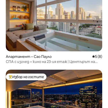
Апартамент – Сао Пауло
Средна о
5 (8)
СПА с изглед + кино на 23-ия етаж | Центърът на
Сао Пауло
Избор на гостите
Най-популярен избор на гостите