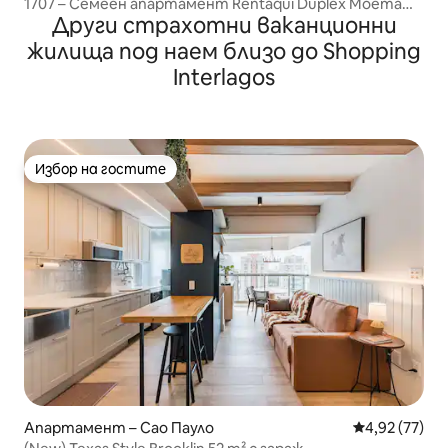
1707 – Семеен апартамент Rentaqui Duplex Moema
Други страхотни ваканционни
Style
жилища под наем близо до Shopping
Interlagos
Избор на гостите
Избор на гостите
Апартамент – Сао Пауло
Средна оценк
4,92 (77)