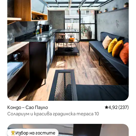
Кондо – Сао Пауло
Средна оценка
4,92 (237)
Солариум и красива градинска тераса 10
Избор на гостите
Най-популярен избор на гостите