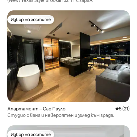
(New) Texas Style Brooklin 52 m² с гараж
Избор на гостите
Избор на гостите
Апартамент – Сао Пауло
Средна оц
5 (21)
Студио с вана и невероятен изглед към града.
Избор на гостите