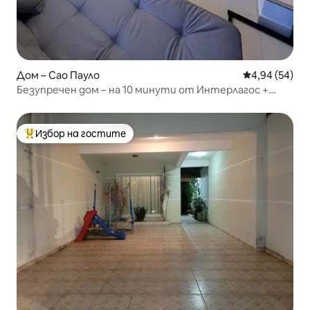
Дом – Сао Пауло
Средна оценк
4,94 (54)
Безупречен дом – на 10 минути от Интерлагос +
климатик
Избор на гостите
Най-популярен избор на гостите