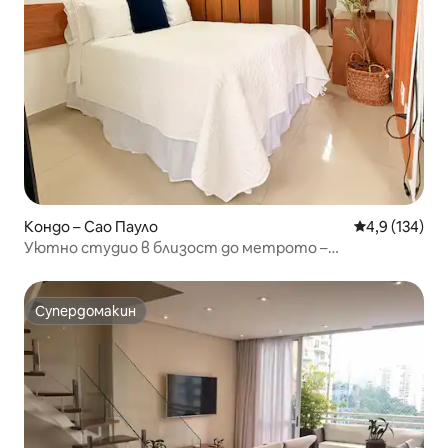
Кондо – Сао Пауло
Средна оценк
4,9 (134)
Уютно студио в близост до метрото –
Transamerica São Paulo
Супердомакин
Супердомакин