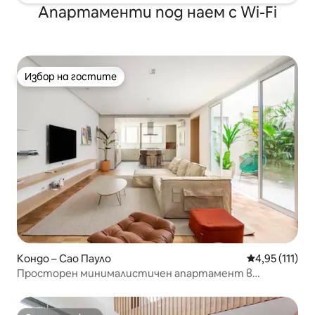
Апартаменти под наем с Wi-Fi
Избор на гостите
Избор на гостите
Кондо – Сао Пауло
Средна оценк
4,95 (111)
Просторен минималистичен апартамент в
сърцето на Жардинс