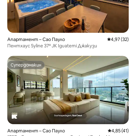
Апартамент – Сао Пауло
Средна оценк
4,97 (32)
Пентхаус Syline 37º JK Iguatemi Джакузи
Супердомакин
Супердомакин
Апартамент – Сао Пауло
Средна оценк
4,85 (41)