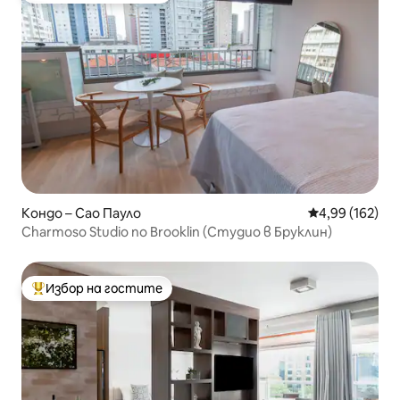
Кондо – Сао Пауло
Средна оценка
4,99 (162)
Charmoso Studio no Brooklin (Студио в Бруклин)
Избор на гостите
Най-популярен избор на гостите