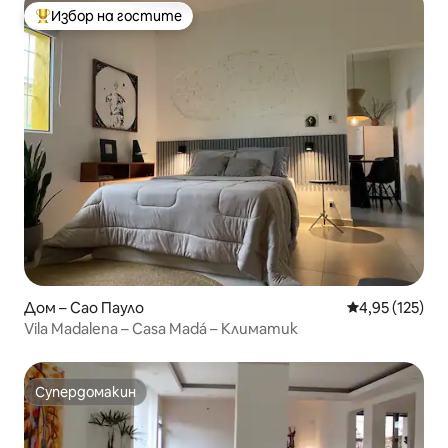
Избор на гостите
Най-популярен избор на гостите
Дом – Сао Пауло
Средна оценка
4,95 (125)
Vila Madalena – Casa Madá – Климатик
Супердомакин
Супердомакин