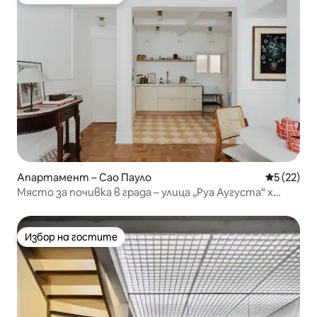
Избор на гостите
Апартамент – Сао Пауло
Средна оц
5 (22)
Място за почивка в града – улица „Руа Аугуста“ x
„Паулиста“
Избор на гостите
Избор на гостите