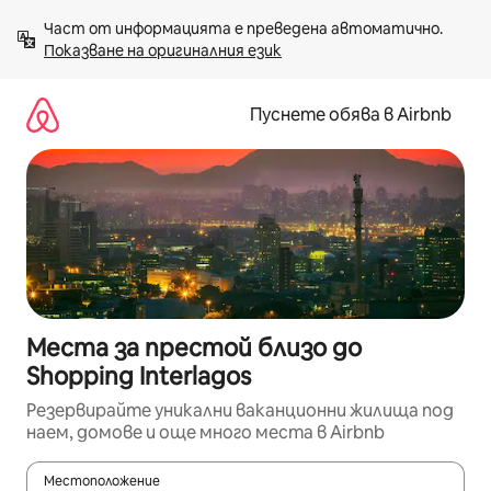
Пропускане
Част от информацията е преведена автоматично. 
към
Показване на оригиналния език
съдържанието
Пуснете обява в Airbnb
Места за престой близо до
Shopping Interlagos
Резервирайте уникални ваканционни жилища под
наем, домове и още много места в Airbnb
Местоположение