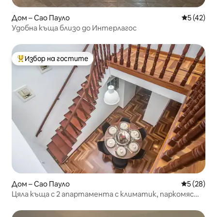
Дом – Сао Пауло
Средна оц
5 (42)
Удобна къща близо до Интерлагос
Избор на гостите
Най-популярен избор на гостите
Дом – Сао Пауло
Средна оц
5 (28)
Цяла къща с 2 апартамента с климатик, паркомясто
и барбекю