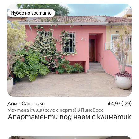
Избор на гостите
Избор на гостите
Дом – Сао Пауло
Средна оценка
4,97 (129)
Мечтана къща (село с порта) в Пинейрос
Апартаменти под наем с климатик