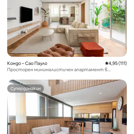
Кондо – Сао Пауло
Средна оценк
4,95 (111)
Просторен минималистичен апартамент в
сърцето на Жардинс
Супердомакин
Супердомакин