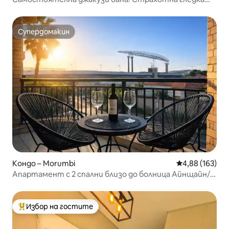
към града! Menvik Homes
Супердомакин
Супердомакин
Кондо – Morumbi
Средна оценка
4,88 (163)
Апартамент с 2 спални близо до болница Айнщайн/
стадион MorumBIS
Избор на гостите
Най-популярен избор на гостите