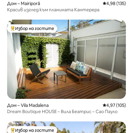
Дом – Mairiporã
Средна оценка
4,98 (135)
Красив изглед към планината Кантерера
Избор на гостите
Най-популярен избор на гостите
Дом – Vila Madalena
Средна оценка
4,97 (105)
Dream Boutique HOUSE – Вила Беатрис – Сао Пауло
Избор на гостите
Най-популярен избор на гостите