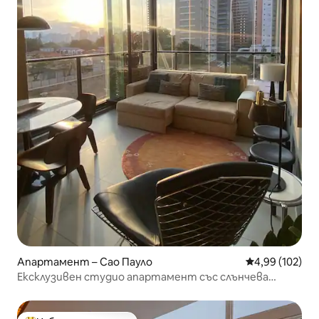
Апартамент – Сао Пауло
Средна оценка
4,99 (102)
Ексклузивен студио апартамент със слънчева
градина във Вила Олимпия