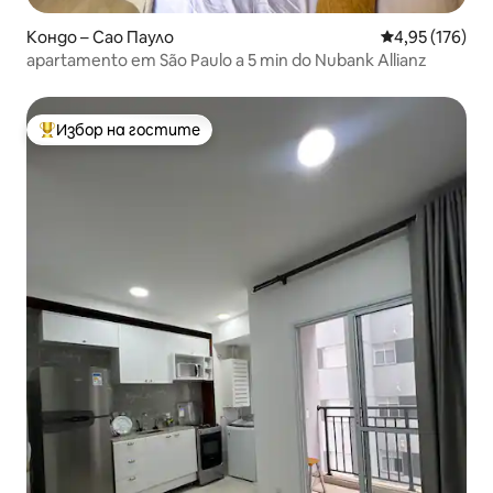
Кондо – Сао Пауло
Средна оценка
4,95 (176)
apartamento em São Paulo a 5 min do Nubank Allianz
Избор на гостите
Най-популярен избор на гостите