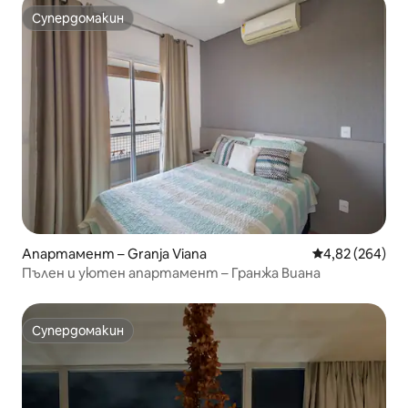
Супердомакин
Супердомакин
Апартамент – Granja Viana
Средна оценка
4,82 (264)
Пълен и уютен апартамент – Гранжа Виана
Супердомакин
Супердомакин