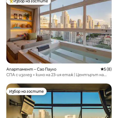
Избор на гостите
Най-популярен избор на гостите
Апартамент – Сао Пауло
Средна о
5 (8)
СПА с изглед + кино на 23-ия етаж | Центърът на
Сао Пауло
Избор на гостите
Избор на гостите