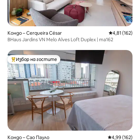
Кондо – Cerqueira César
Средна оценка
4,81 (162)
BHaus Jardins VN Melo Alves Loft Duplex | ma162
Избор на гостите
Най-популярен избор на гостите
Кондо – Сао Пауло
Средна оценка
4,99 (162)