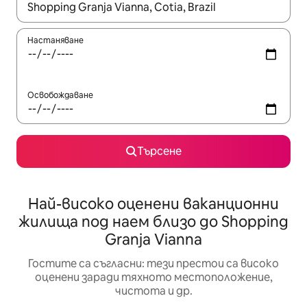
Когато резултатите се покажат, използвайте клавишите 
Настаняване
Освобождаване
Търсене
Най-високо оценени ваканционни
жилища под наем близо до Shopping
Granja Vianna
Гостите са съгласни: тези престои са високо
оценени заради тяхното местоположение,
чистота и др.