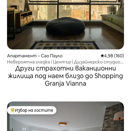
Апартамент – Сао Пауло
Средна оценка
4,98 (160)
Невероятна гледка | Център | Дизайнерско студио |
Други страхотни ваканционни
31-ви етаж
жилища под наем близо до Shopping
Granja Vianna
Избор на гостите
Най-популярен избор на гостите