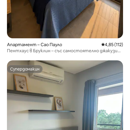
Апартамент – Сао Пауло
Средна оценка
4,85 (112)
Пентхаус в Бруклин – със самостоятелно джакузи
1607
Супердомакин
Супердомакин