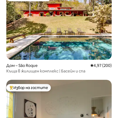
Дом – São Roque
Средна оценка
4,97 (200)
Къща в жилищен комплекс | Басейн и спа
Избор на гостите
Най-популярен избор на гостите