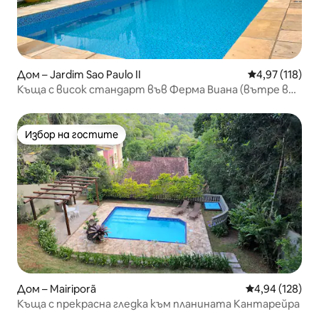
Дом – Jardim Sao Paulo II
Средна оценка
4,97 (118)
Къща с висок стандарт във Ферма Виана (вътре в
жилищен комплекс)
Избор на гостите
Избор на гостите
Дом – Mairiporã
Средна оценка
4,94 (128)
Къща с прекрасна гледка към планината Кантарейра