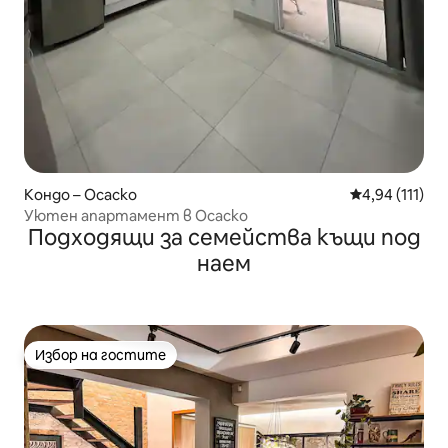
Кондо – Осаско
Средна оценка
4,94 (111)
Уютен апартамент в Осаско
Подходящи за семейства къщи под
наем
Избор на гостите
Избор на гостите