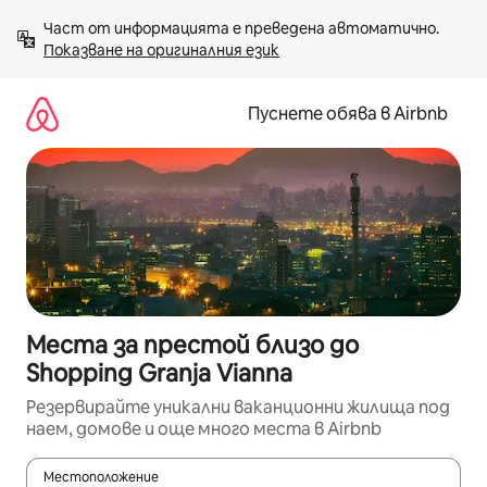
Пропускане
Част от информацията е преведена автоматично. 
към
Показване на оригиналния език
съдържанието
Пуснете обява в Airbnb
Места за престой близо до
Shopping Granja Vianna
Резервирайте уникални ваканционни жилища под
наем, домове и още много места в Airbnb
Местоположение