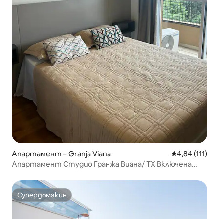
Апартамент – Granja Viana
Средна оценка
4,84 (111)
Апартамент Студио Гранжа Виана/ TX Включена
услуга
Супердомакин
Супердомакин