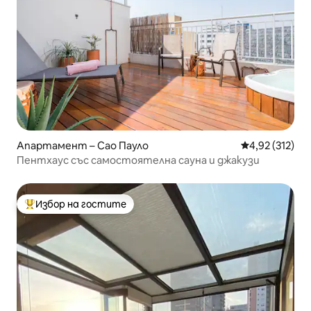
Апартамент – Сао Пауло
Средна оценка
4,92 (312)
Пентхаус със самостоятелна сауна и джакузи
Избор на гостите
Най-популярен избор на гостите