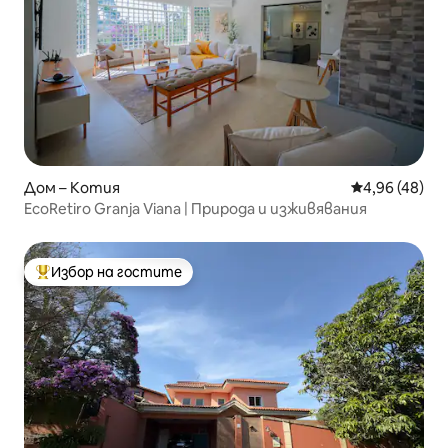
Дом – Котия
Средна оценк
4,96 (48)
EcoRetiro Granja Viana | Природа и изживявания
Избор на гостите
Най-популярен избор на гостите