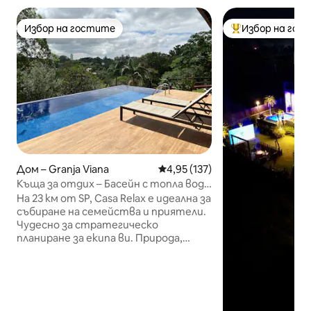
Избор на гостите
Избор на гос
Избор на гостите
Най-популярен 
Дом – Granja Viana
Средна оценка: 4,95 от 5, 13
4,95 (137)
Къща за отдих – Басейн с топла вода
сред природата – Близо до SP
На 23 км от SP, Casa Relax е идеална за
събиране на семейства и приятели.
Чудесно за стратегическо
планиране за екипа ви. Природа,
барбекю и отопляем басейн,
гарантирано забавление дори в
студени и облачни дни. Късно
освобождаване 18:00 ч. Спално бельо/
спално бельо, детско креватче, баня