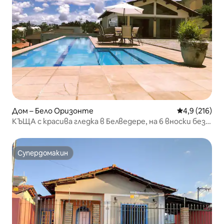
Дом – Бело Оризонте
Средна оценк
4,9 (216)
КЪЩА с красива гледка в Белведере, на 6 вноски без
лихва!
Супердомакин
Супердомакин