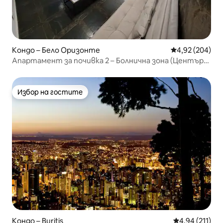
Кондо – Бело Оризонте
Средна оценка
4,92 (204)
Апартамент за почивка 2 – Болнична зона (Център-
Юг)
Избор на гостите
Избор на гостите
Кондо – Buritis
Средна оценка
4,94 (211)