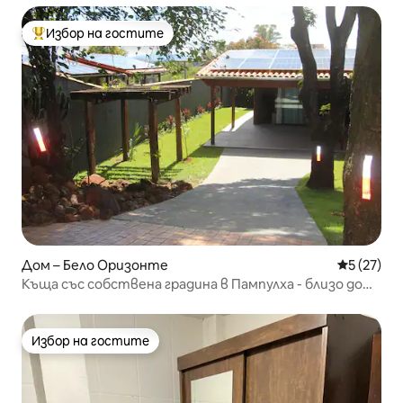
Избор на гостите
Най-популярен избор на гостите
Дом – Бело Оризонте
Средна оц
5 (27)
Къща със собствена градина в Пампулха - близо до
зоопарка
Избор на гостите
Избор на гостите