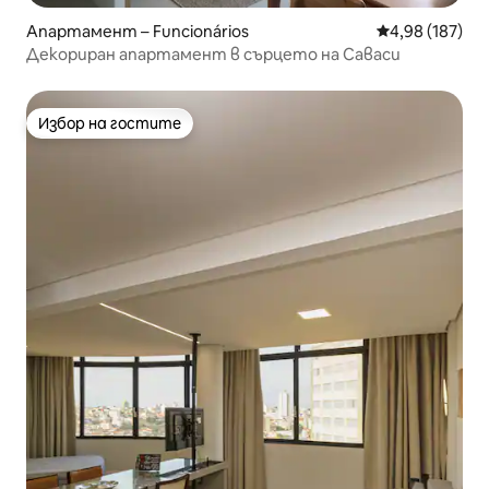
Апартамент – Funcionários
Средна оценка
4,98 (187)
Декориран апартамент в сърцето на Саваси
Избор на гостите
Избор на гостите