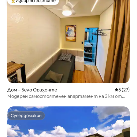
Избор на гостите
Най-популярен избор на гостите
Дом – Бело Оризонте
Средна оц
5 (27)
Модерен самостоятелен апартамент на 3 км от
центъра
Супердомакин
Супердомакин