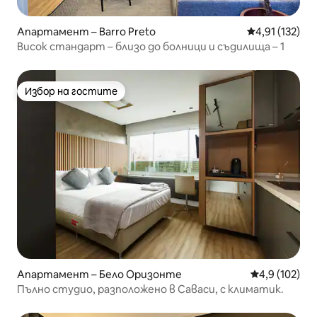
Апартамент – Barro Preto
Средна оценка
4,91 (132)
Висок стандарт – близо до болници и съдилища – 1
Избор на гостите
Избор на гостите
Апартамент – Бело Оризонте
Средна оценк
4,9 (102)
Пълно студио, разположено в Саваси, с климатик.