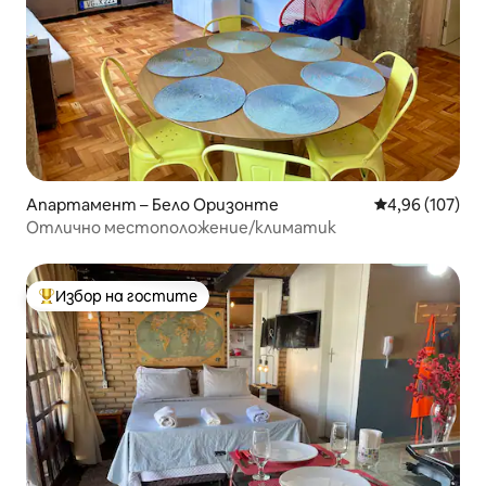
Апартамент – Бело Оризонте
Средна оценка
4,96 (107)
Отлично местоположение/климатик
Избор на гостите
Най-популярен избор на гостите