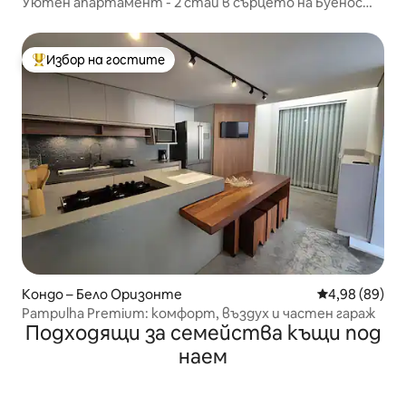
Уютен апартамент - 2 стаи в сърцето на Буенос
Айрес
Избор на гостите
Най-популярен избор на гостите
Кондо – Бело Оризонте
Средна оценк
4,98 (89)
Pampulha Premium: комфорт, въздух и частен гараж
Подходящи за семейства къщи под
наем