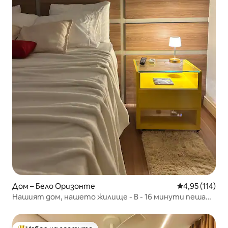
Дом – Бело Оризонте
Средна оценка
4,95 (114)
Нашият дом, нашето жилище - B - 16 минути пеша
от Arena MRV