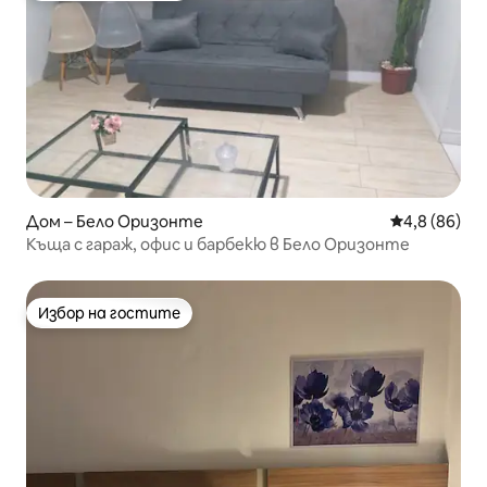
Дом – Бело Оризонте
Средна оцен
4,8 (86)
Къща с гараж, офис и барбекю в Бело Оризонте
Избор на гостите
Избор на гостите