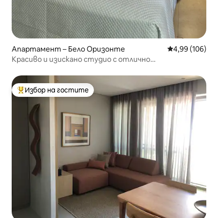
Апартамент – Бело Оризонте
Средна оценка
4,99 (106)
Красиво и изискано студио с отлично
местоположение
Избор на гостите
Най-популярен избор на гостите