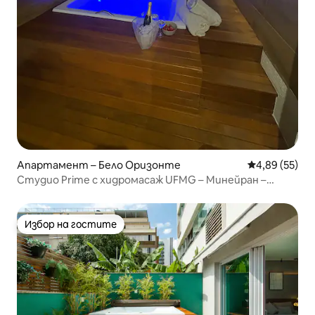
Апартамент – Бело Оризонте
Средна оценк
4,89 (55)
Студио Prime с хидромасаж UFMG – Минейран –
Център
Избор на гостите
Избор на гостите