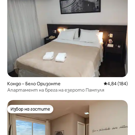
Кондо – Бело Оризонте
Средна оценка
4,84 (184)
Апартамент на брега на езерото Пампуля
Избор на гостите
Избор на гостите