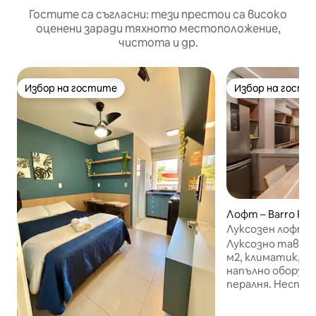
Гостите са съгласни: тези престои са високо
оценени заради тяхното местоположение,
чистота и др.
Избор на гостите
Избор на гости
Избор на гостите
Избор на гости
Лофт – Barro Pre
Луксозен лофт 
на Бело Оризонт
Луксозно таванс
м2, климатик, ма
напълно оборудва
пералня. Неспрес
практически не
просторен с двой