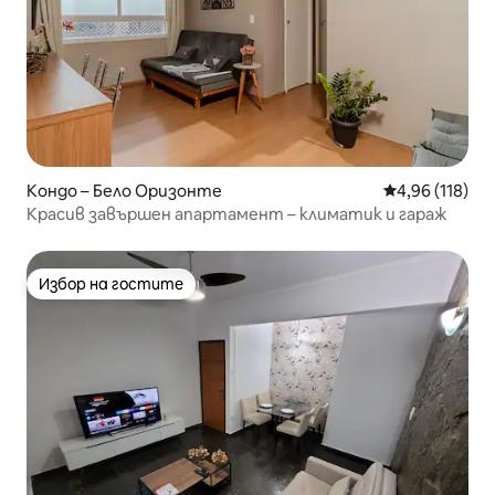
Кондо – Бело Оризонте
Средна оценка
4,96 (118)
Красив завършен апартамент – климатик и гараж
Избор на гостите
Избор на гостите