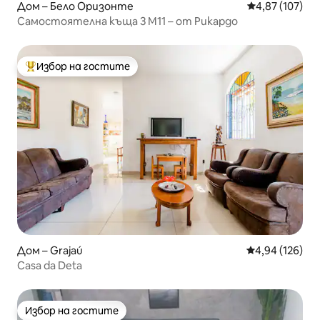
Дом – Бело Оризонте
Средна оценка
4,87 (107)
Самостоятелна къща 3 M11 – от Рикардо
Избор на гостите
Най-популярен избор на гостите
Дом – Grajaú
Средна оценка
4,94 (126)
Casa da Deta
Избор на гостите
Избор на гостите