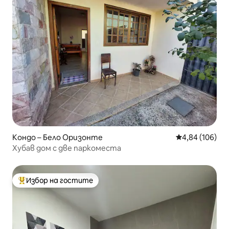
Кондо – Бело Оризонте
Средна оценка
4,84 (106)
Хубав дом с две паркоместа
Избор на гостите
Най-популярен избор на гостите