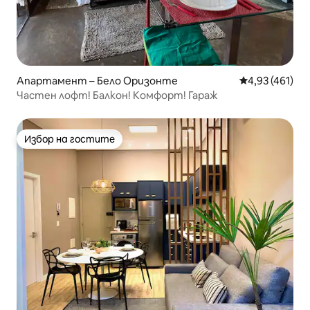
Апартамент – Бело Оризонте
Средна оценка
4,93 (461)
Частен лофт! Балкон! Комфорт! Гараж
Избор на гостите
Избор на гостите