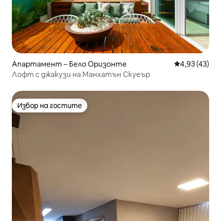
Апартамент – Бело Оризонте
Средна оценк
4,93 (43)
Лофт с джакузи на Манхатън Скуеър
Избор на гостите
Избор на гостите