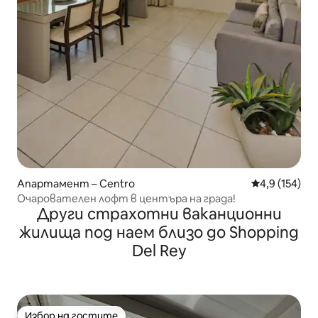
Апартамент – Centro
Средна оценк
4,9 (154)
Очарователен лофт в центъра на града!
Други страхотни ваканционни
жилища под наем близо до Shopping
Del Rey
Избор на гостите