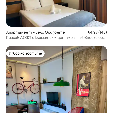
Апартамент – Бело Оризонте
Средна оценка
4,97 (148)
Красив ЛОФТ с климатик в центъра, на 6 вноски без
лихва!
Избор на гостите
Избор на гостите