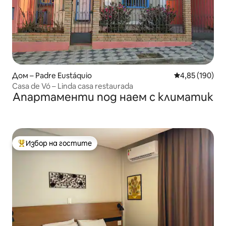
Дом – Padre Eustáquio
Средна оценка
4,85 (190)
Casa de Vó – Linda casa restaurada
Апартаменти под наем с климатик
Избор на гостите
Най-популярен избор на гостите