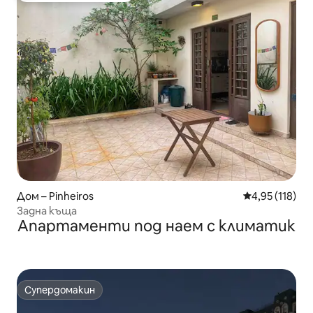
Дом – Pinheiros
Средна оценка
4,95 (118)
Задна къща
Апартаменти под наем с климатик
Супердомакин
Супердомакин