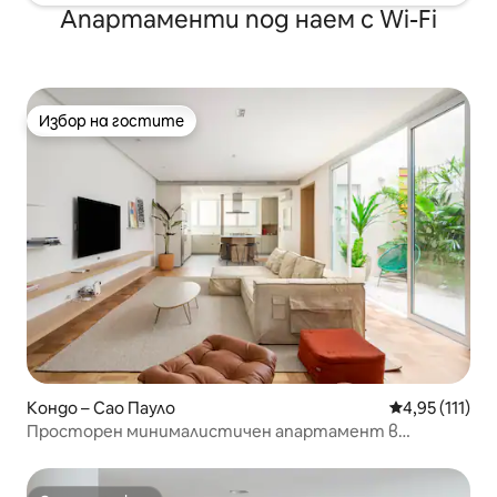
Апартаменти под наем с Wi-Fi
Избор на гостите
Избор на гостите
Кондо – Сао Пауло
Средна оценк
4,95 (111)
Просторен минималистичен апартамент в
сърцето на Жардинс