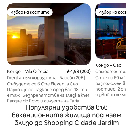
Избор на гостите
Избор на гости
Избор на гостите
Избор на гости
Кондо – Сао Паул
Самостоятелна 
Кондо – Vila Olímpia
Средна оценка: 4,98 от 5, 203
4,98 (203)
Страхотна гледк
Стилно 50 м² а
Гледка към хоризонта | Басейн 20F |
Homes
разположен в Bela
Vila Olímpia – Itaim SP
Събудете се в One Eleven, а Сао
портиер. 2 спалн
Пауло ще се разкрие пред вас. 18-ти
и двойно легло,
етаж | Безпрепятствена гледка към
малка и може да 
Parque do Povo и силуета на Faria
офис, като се п
Популярни удобства във
Lima. Първокласно местоположение
разтегателно див
между Вила Олимпия и Итаим. Тиха
ваканционните жилища под наем
невероятни глед
стая със затъмняващи завеси,
близо до Shopping Cidade Jardim
прозорец, това 
интернет със скорост 600 Mbps, 4K
работа и почивк
телевизор, климатик и оборудвана