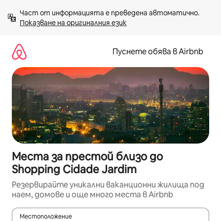
Пропускане
Част от информацията е преведена автоматично. 
към
Показване на оригиналния език
съдържанието
Пуснете обява в Airbnb
Места за престой близо до
Shopping Cidade Jardim
Резервирайте уникални ваканционни жилища под
наем, домове и още много места в Airbnb
Местоположение