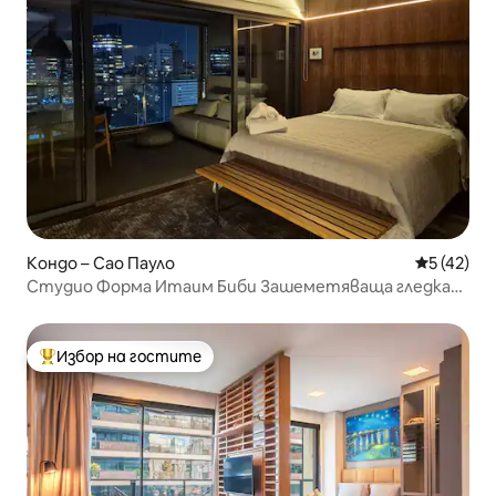
Кондо – Сао Пауло
Средна оц
5 (42)
Студио Форма Итаим Биби Зашеметяваща гледка
17-ти
Избор на гостите
Най-популярен избор на гостите