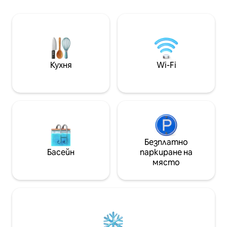
вана на балкона
кухня (безплатни капсули за кафе).
място, където д
Сграда с отопляем плувен басейн
гледката към гра
(360-градусова панорама), фитнес
двойки, професи
център и сауна. На 1 минута от
семейства, кои
хотел W и само на няколко стъпала
комфорт, удобст
от JK, Faria Lima. Идеален за
добрите гледки в
ръководители и пътници, които
Кухня
Wi-Fi
търсят комфорт, добро
местоположение и международни
стандарти.
Безплатно
Басейн
паркиране на
място