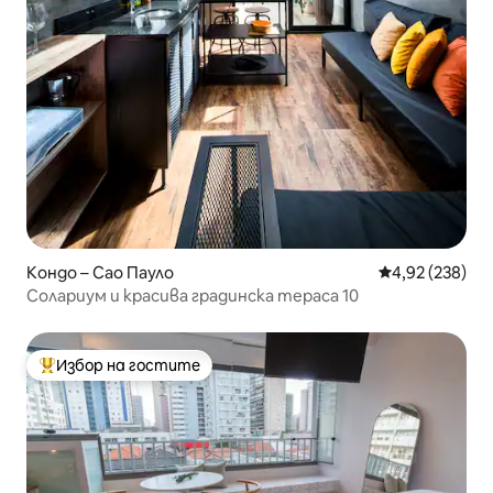
Кондо – Сао Пауло
Средна оценка
4,92 (238)
Солариум и красива градинска тераса 10
Избор на гостите
Най-популярен избор на гостите