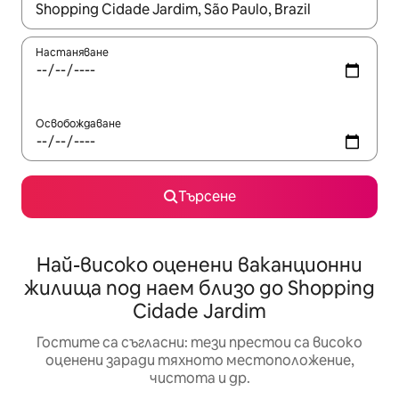
Когато резултатите се покажат, използвайте клавишите 
Настаняване
Освобождаване
Търсене
Най-високо оценени ваканционни
жилища под наем близо до Shopping
Cidade Jardim
Гостите са съгласни: тези престои са високо
оценени заради тяхното местоположение,
чистота и др.