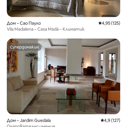
Дом – Сао Пауло
Средна оценка
4,95 (125)
Vila Madalena – Casa Madá – Климатик
Супердомакин
Супердомакин
Дом – Jardim Guedala
Средна оценк
4,9 (127)
Очарователно имение