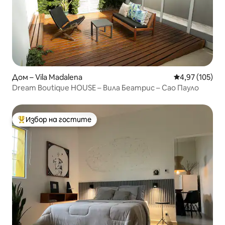
Дом – Vila Madalena
Средна оценка
4,97 (105)
Dream Boutique HOUSE – Вила Беатрис – Сао Пауло
Избор на гостите
Най-популярен избор на гостите