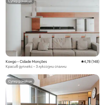
Супердомакин
Супердомакин
Кондо – Cidade Monções
Средна оценка
4,78 (148)
Красив дуплекс – 3 луксозни спални
Супердомакин
Супердомакин