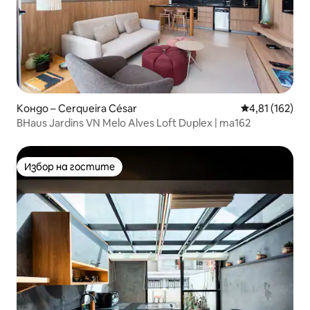
Кондо – Cerqueira César
Средна оценка
4,81 (162)
BHaus Jardins VN Melo Alves Loft Duplex | ma162
Избор на гостите
Избор на гостите