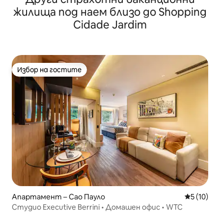
жилища под наем близо до Shopping
Cidade Jardim
Избор на гостите
Избор на гостите
Апартамент – Сао Пауло
Средна оц
5 (10)
Студио Executive Berrini • Домашен офис • WTC