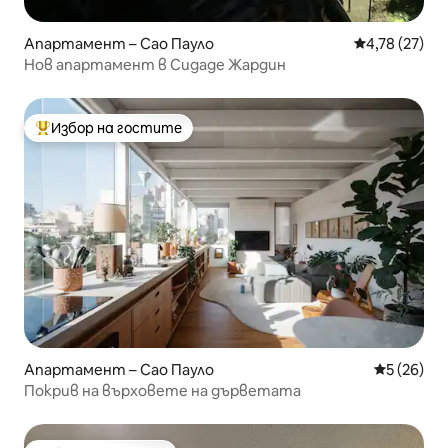
Апартамент – Сао Пауло
Средна оценк
4,78 (27)
Нов апартамент в Сидаде Жардин
Избор на гостите
Най-популярен избор на гостите
Апартамент – Сао Пауло
Средна оц
5 (26)
Покрив на върховете на дърветата