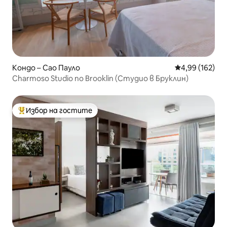
Кондо – Сао Пауло
Средна оценка
4,99 (162)
Charmoso Studio no Brooklin (Студио в Бруклин)
Избор на гостите
Най-популярен избор на гостите