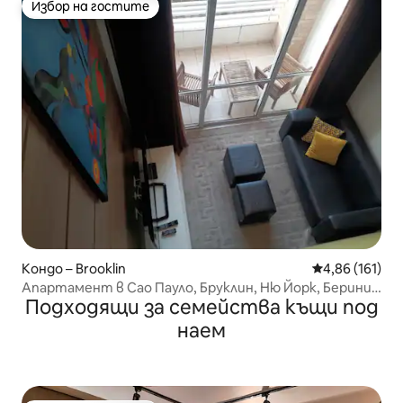
Избор на гостите
Избор на гостите
Кондо – Brooklin
Средна оценка
4,86 (161)
Апартамент в Сао Пауло, Бруклин, Ню Йорк, Берини,
Подходящи за семейства къщи под
Супер Лукс
наем