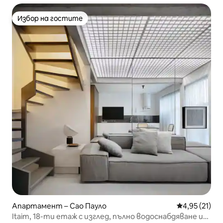
Избор на гостите
Избор на гостите
Апартамент – Сао Пауло
Средна оценк
4,95 (21)
Itaim, 18-ти етаж с изглед, пълно водоснабдяване и