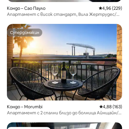
Кондо – Сао Пауло
Средна оценка
4,96 (229)
Апартамент с висок стандарт, Вила Жертрудес/
Морумби мол
Супердомакин
Супердомакин
Кондо – Morumbi
Средна оценка
4,88 (163)
Апартамент с 2 спални близо до болница Айнщайн/
стадион MorumBIS