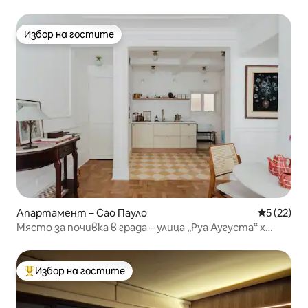
развлечения
Избор на гостите
Избор на гостите
Апартамент – Сао Пауло
Средна оц
5 (22)
Място за почивка в града – улица „Руа Аугуста“ x
„Паулиста“
Избор на гостите
Най-популярен избор на гостите