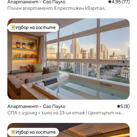
Апартамент – Сао Пауло
Средна оценк
4,95 (77)
Пълен апартамент в престижен квартал.
Избор на гостите
Най-популярен избор на гостите
Апартамент – Сао Пауло
Средна о
5 (8)
СПА с изглед + кино на 23-ия етаж | Центърът на
Сао Пауло
Избор на гостите
Най-популярен избор на гостите