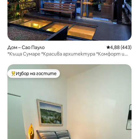
Дом – Сао Пауло
Средна оценка
4,88 (443)
*Къща Сумаре *Красива архитектура *Комфорт и
градини
Избор на гостите
Най-популярен избор на гостите