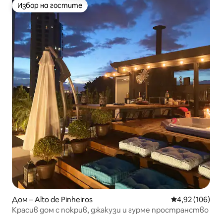
Избор на гостите
Избор на гостите
Дом – Alto de Pinheiros
Средна оценка
4,92 (106)
Красив дом с покрив, джакузи и гурме пространство