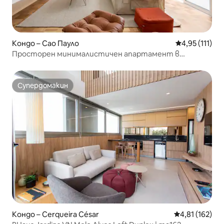
Кондо – Сао Пауло
Средна оценк
4,95 (111)
Просторен минималистичен апартамент в
сърцето на Жардинс
Супердомакин
Супердомакин
Кондо – Cerqueira César
Средна оценка
4,81 (162)