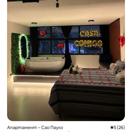
Апартамент – Сао Пауло
Средна оц
5 (26)