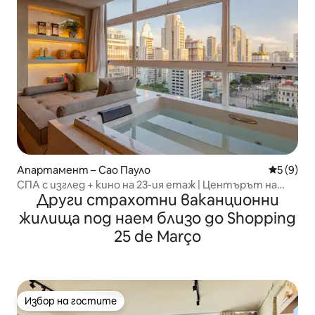
Апартамент – Сао Пауло
Средна о
5 (9)
СПА с изглед + кино на 23-ия етаж | Центърът на
Други страхотни ваканционни
Сао Пауло
жилища под наем близо до Shopping
25 de Março
Избор на гостите
Избор на гостите