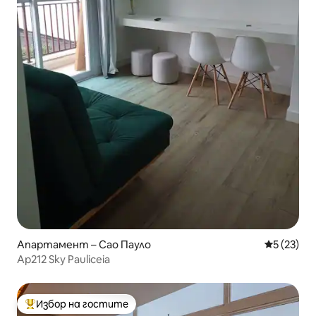
Апартамент – Сао Пауло
Средна оц
5 (23)
Ap212 Sky Pauliceia
Избор на гостите
Най-популярен избор на гостите