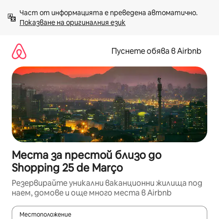
Пропускане
Част от информацията е преведена автоматично. 
към
Показване на оригиналния език
съдържанието
Пуснете обява в Airbnb
Места за престой близо до
Shopping 25 de Março
Резервирайте уникални ваканционни жилища под
наем, домове и още много места в Airbnb
Местоположение