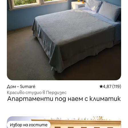
Дом – Sumaré
Средна оценка
4,87 (119)
Красиво студио в Пердизес
Апартаменти под наем с климатик
Избор на гостите
Избор на гостите