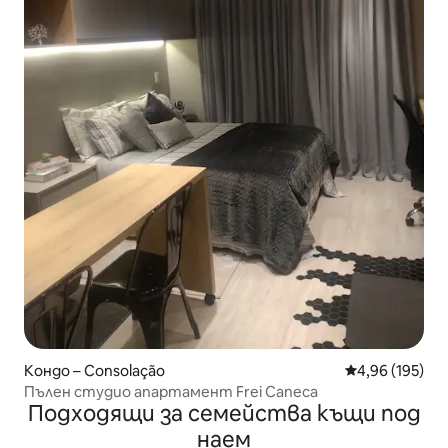
Кондо – Consolação
Средна оценка
4,96 (195)
Пълен студио апартамент Frei Caneca
Подходящи за семейства къщи под
наем