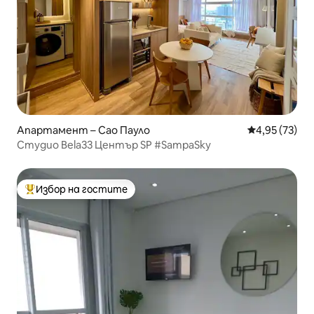
Апартамент – Сао Пауло
Средна оценк
4,95 (73)
Студио Bela33 Център SP #SampaSky
Избор на гостите
Най-популярен избор на гостите