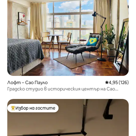
Лофт – Сао Пауло
Средна оценка
4,95 (126)
Градско студио в историческия център на Сао
Пауло
Избор на гостите
Най-популярен избор на гостите