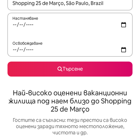
Когато резултатите се покажат, използвайте клавишите 
Настаняване
Освобождаване
Търсене
Най-високо оценени ваканционни
жилища под наем близо до Shopping
25 de Março
Гостите са съгласни: тези престои са високо
оценени заради тяхното местоположение,
чистота и др.