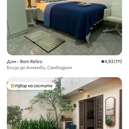
Дом – Bom Retiro
Средна оценк
4,93 (111)
Близо до Анхемби, Самбодром
Избор на гостите
Най-популярен избор на гостите