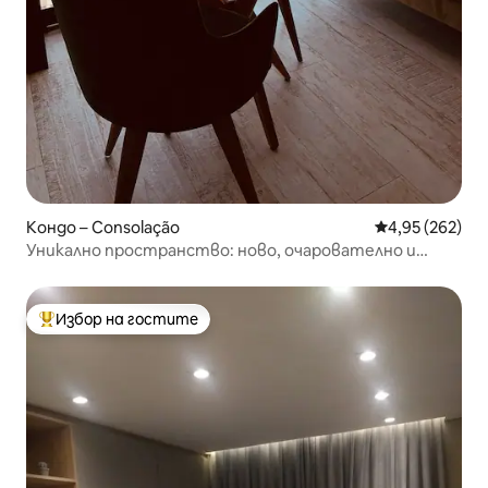
Кондо – Consolação
Средна оценка
4,95 (262)
Уникално пространство: ново, очарователно и
технологично/красив изглед
Избор на гостите
Най-популярен избор на гостите