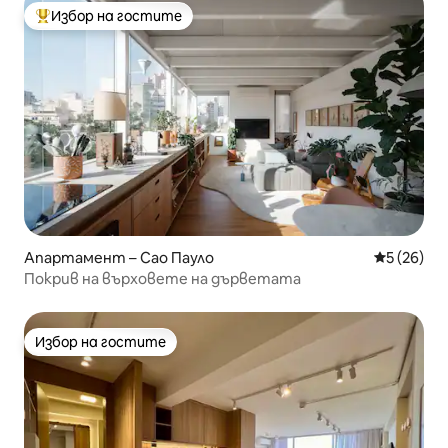
Избор на гостите
Най-популярен избор на гостите
Апартамент – Сао Пауло
Средна оц
5 (26)
Покрив на върховете на дърветата
Избор на гостите
Избор на гостите