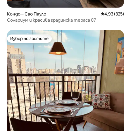
Кондо – Сао Пауло
Средна оценка
4,93 (325)
Солариум и красива градинска тераса 07
Избор на гостите
Избор на гостите