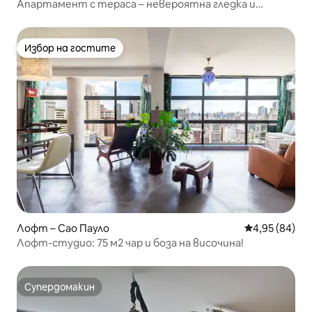
Апартамент с тераса – невероятна гледка и
модерен дизайн
Избор на гостите
Избор на гостите
Лофт – Сао Пауло
Средна оценк
4,95 (84)
Лофт-студио: 75 м2 чар и боза на височина!
Супердомакин
Супердомакин