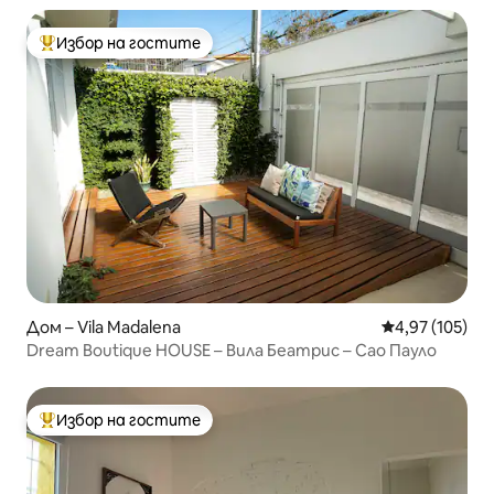
Избор на гостите
Най-популярен избор на гостите
Дом – Vila Madalena
Средна оценка
4,97 (105)
Dream Boutique HOUSE – Вила Беатрис – Сао Пауло
Избор на гостите
Най-популярен избор на гостите