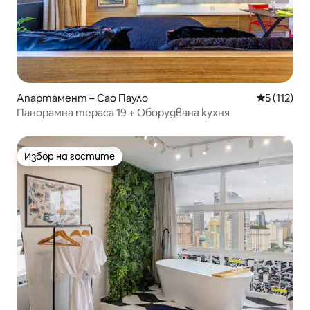
Апартамент – Сао Пауло
Средна оце
5 (112)
Панорамна тераса 19 + Оборудвана кухня
Избор на гостите
Избор на гостите