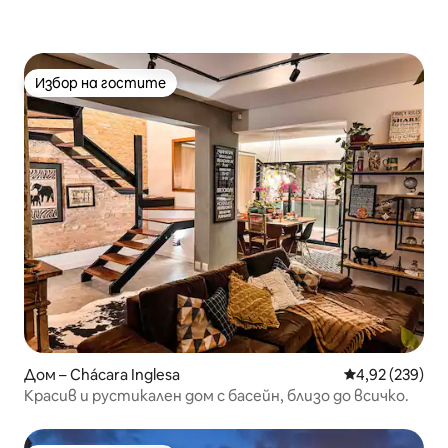
Избор на гостите
Избор на гостите
Дом – Chácara Inglesa
Средна оценка
4,92 (239)
Красив и рустикален дом с басейн, близо до всичко.