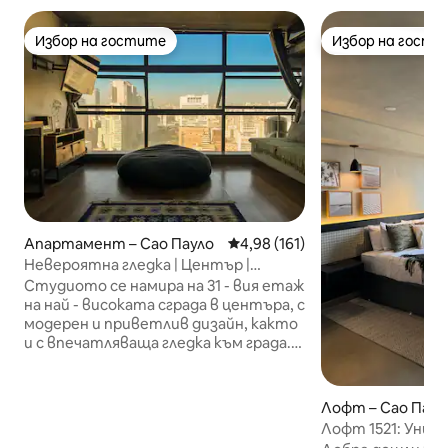
Избор на гостите
Избор на гости
Избор на гостите
Избор на гости
Апартамент – Сао Пауло
Средна оценка: 4,98 от 5, 16
4,98 (161)
Невероятна гледка | Център |
Дизайнерско студио | 31-ви етаж
Студиото се намира на 31 - вия етаж
на най - високата сграда в центъра, с
модерен и приветлив дизайн, както
и с впечатляваща гледка към града.
От прозореца можете да се
възхитите на долината Анхангабау,
историческия център, антените на
Лофт – Сао Паул
Ав. Паулиста: един от най-
Лофт 1521: Уника
красивите пейзажи в Сао Пауло. Това
сърцето на Сао 