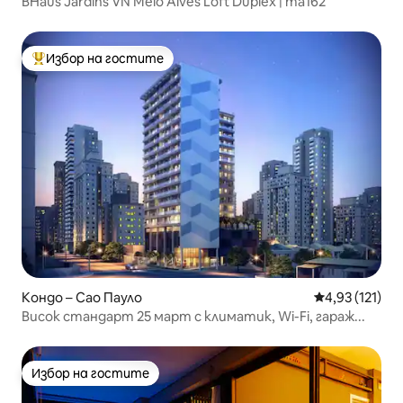
BHaus Jardins VN Melo Alves Loft Duplex | ma162
Избор на гостите
Най-популярен избор на гостите
Кондо – Сао Пауло
Средна оценка
4,93 (121)
Висок стандарт 25 март с климатик, Wi-Fi, гараж...
Избор на гостите
Избор на гостите