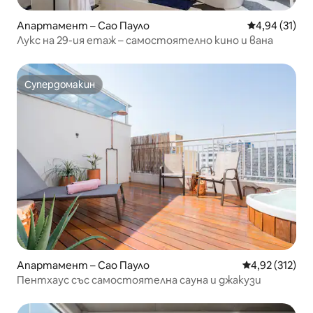
Апартамент – Сао Пауло
Средна оценк
4,94 (31)
Лукс на 29-ия етаж – самостоятелно кино и вана
Супердомакин
Супердомакин
Апартамент – Сао Пауло
Средна оценка
4,92 (312)
Пентхаус със самостоятелна сауна и джакузи