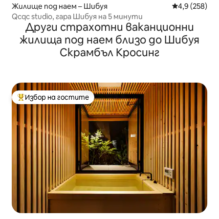
Жилище под наем – Шибуя
Средна оценк
4,9 (258)
Qcqc studio, гара Шибуя на 5 минути
Други страхотни ваканционни
жилища под наем близо до Шибуя
Скрамбъл Кросинг
Избор на гостите
Най-популярен избор на гостите