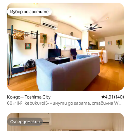
Избор на гостите
Избор на гостите
Кондо – Toshima City
Средна оценка
4,91 (140)
60㎡!№ Ikebukuro!5-минути до гарата, стабилна Wi-
Fi!
Супердомакин
Супердомакин