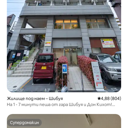
Жилище под наем – Шибуя
Средна оценка
4,88 (804)
На 1 - 7 минути пеша от гара Шибуя и Дон Кихот!
Насладете се на храна, пазаруване и нощни
заведения в сърцето на гара Шибуя!
Супердомакин
Супердомакин