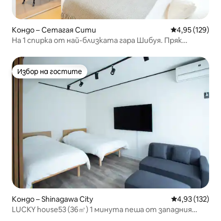
Кондо – Сетагая Сити
Средна оценка
4,95 (129)
На 1 спирка от най-близката гара Шибуя. Пряк
достъп до Омотесандо и Токио Скайтрий Красиво
студио с 1 кухня Пералня и сушилня 30㎡ 02
Избор на гостите
Избор на гостите
Кондо – Shinagawa City
Средна оценка
4,93 (132)
LUCKY house53 (36㎡) 1 минута пеша от западния
изход на гара JR Мегуро