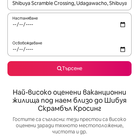
Когато резултатите се покажат, използвайте клавишите 
Настаняване
Освобождаване
Търсене
Най-високо оценени ваканционни
жилища под наем близо до Шибуя
Скрамбъл Кросинг
Гостите са съгласни: тези престои са високо
оценени заради тяхното местоположение,
чистота и др.