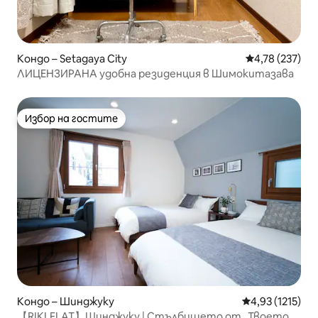
Кондо – Setagaya City
Средна оценка
4,78 (237)
ЛИЦЕНЗИРАНА удобна резиденция в Шимокитазава
Избор на гостите
Избор на гостите
Кондо – Шинджуку
Средна оценка:
4,93 (1215)
【RIKI.FLAT】Шинджуку | Стълбището от „Твоето