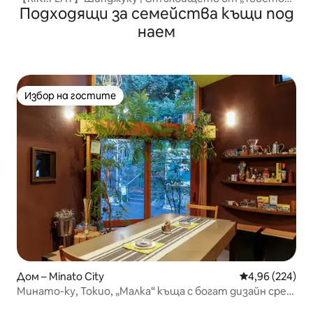
Подходящи за семейства къщи под
име“ в 20...
наем
Избор на гостите
Избор на гостите
Дом – Minato City
Средна оценка
4,96 (224)
Минато-ку, Токио, „Малка“ къща с богат дизайн сред
природата