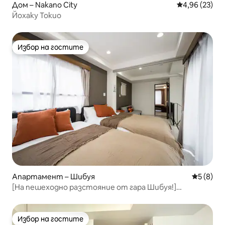
Дом – Nakano City
Средна оценк
4,96 (23)
Йохаку Токио
Избор на гостите
Избор на гостите
Апартамент – Шибуя
Средна о
5 (8)
[На пешеходно разстояние от гара Шибуя!]
Просторно място с 6 легла/тип мезонет (за до 9
души)
Избор на гостите
Избор на гостите