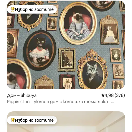
Избор на гостите
Най-популярен избор на гостите
Дом – Shibuya
Средна оценка
4,98 (376)
Pippin's Inn – уютен дом с котешка тематика –
Шибуя
Избор на гостите
Най-популярен избор на гостите