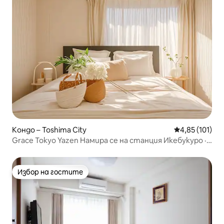
Кондо – Toshima City
Средна оценка
4,85 (101)
Grace Tokyo Yazen Намира се на станция Икебукуро ·
Директен достъп до Шинджуку и Шибуя | Удобен и
бърз, подходящ за пътуване и бизнес
Избор на гостите
Избор на гостите