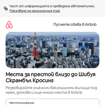
Пропускане
Част от информацията е преведена автоматично. 
към
Показване на оригиналния език
съдържанието
Пуснете обява в Airbnb
Места за престой близо до Шибуя
Скрамбъл Кросинг
Резервирайте уникални ваканционни жилища под
наем, домове и още много места в Airbnb
Местоположение