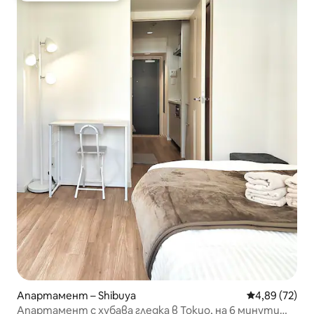
Апартамент – Shibuya
Средна оценк
4,89 (72)
Апартамент с хубава гледка в Токио, на 6 минути