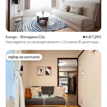
Кондо – Shinagawa City
Средна оценка
4,87 (291)
Насладете се на апартамент с 2 спални в центъра
на Токио, Яманоте
Избор на гостите
Избор на гостите