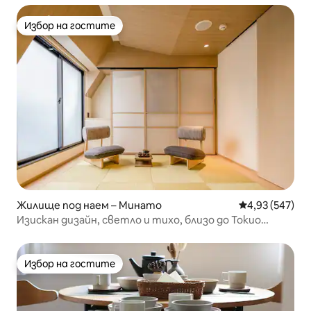
Избор на гостите
Избор на гостите
Жилище под наем – Минато
Средна оценка
4,93 (547)
Изискан дизайн, светло и тихо, близо до Токио
Тауър...
Избор на гостите
Избор на гостите