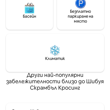
за тяло/четка за зъби Разположение
на■ леглата Спалня 1: 1 екстра
Безплатно
голямо двойно легло Спалня 2: 2
Басейн
паркиране на
полудвойни легла
място
Климатик
Други най-популярни
забележителности близо до Шибуя
Скрамбъл Кросинг