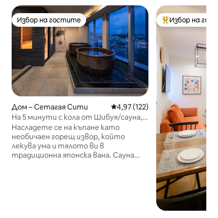
Избор на гостите
Избор на гос
Избор на гостите
Най-популярен 
Дом – Сетагая Сити
Средна оценка: 4,97 от 5, 12
4,97 (122)
На 5 минути с кола от Шибуя/сауна,
вана, барбекю на покрива, караоке/
Насладете се на къпане като
безжичен интернет/отстъпка за
необичаен горещ извор, който
последователни нощувки/на 25
лекува ума и тялото ви в
минути от летище Ханеда
традиционна японска вана. Сауна
Ескейп Шибуя е на около 5 минути с
кола от гара Шибуя, на 25 минути от
летище Ханеда и на добро
местоположение близо до Шибуя, но
далеч от шума и суетата на
града.Това е единственото