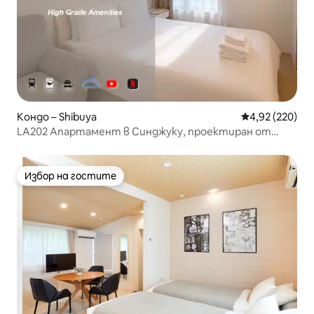
Кондо – Shibuya
Средна оценка
4,92 (220)
LA202 Апартамент в Синджуку, проектиран от
дизайнер, уютен, безплатен Wi-Fi, 25 кв. м
Избор на гостите
Избор на гостите