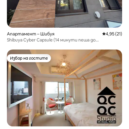
Апартамент – Шибуя
Средна оценк
4,95 (21)
Shibuya Cyber Capsule (14 минути пеша до
кръстовището на Шибуя)
Избор на гостите
Избор на гостите