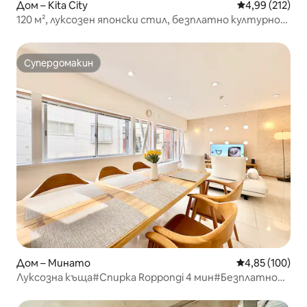
Дом – Kita City
Средна оценка
4,99 (212)
120 м², луксозен японски стил, безплатно културно
изживяване, джакузи
Супердомакин
Супердомакин
Дом – Минато
Средна оценка
4,85 (100)
Луксозна къща#Спирка Roppongi 4 мин#Безплатно
паркиране#7 души