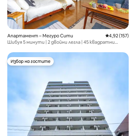
Апартамент – Мегуро Сити
Средна оценка
4,92 (157)
Шибуя 5 минути | 2 двойни легла | 45 квадратни
метра | 4 човека | Най-близката спирка на 4 минути
пеша | Супермаркет на 1 минута пеша |
Университет на Токио на 5 минути пеша
Избор на гостите
Избор на гостите