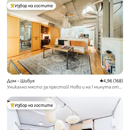
Избор на гостите
Най-популярен избор на гостите
Дом – Шибуя
Средна оценка
4,96 (168)
Уникално място за престой! Ново и на 1 минута от
метрото
Избор на гостите
Най-популярен избор на гостите