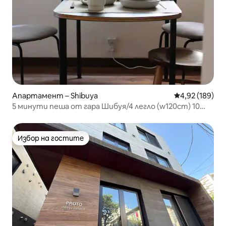
Апартамент – Shibuya
Средна оценка
4,92 (189)
5 минути пеша от гара Шибуя/4 легло (w120cm) 10
минути до Хачико/Идеален за разглеждане на Токио
Избор на гостите
Избор на гостите