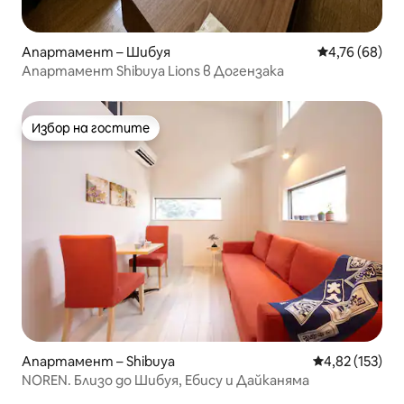
Апартамент – Шибуя
Средна оценк
4,76 (68)
Апартамент Shibuya Lions в Догензака
Избор на гостите
Избор на гостите
Апартамент – Shibuya
Средна оценка
4,82 (153)
NOREN. Близо до Шибуя, Ебису и Дайканяма