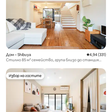
Дом – Shibuya
Средна оценка
4,94 (331)
Стилно 85 м² семейство, група близо до станция
Хатогая/Шибуя/Шинджуку!
Избор на гостите
Избор на гостите