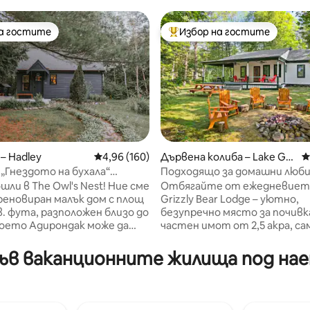
на гостите
Избор на гостите
на гостите
Най-популярен избор на гос
– Hadley
Средна оценка: 4,96 от 5, 160 отзива
4,96 (160)
Дървена колиба – Lake Ge
С
orge
„Гнездото на бухала“
Подходящо за домашни люби
т 5, 116 отзива
ща за домашни любимци)
уединено, отлично местоп
шли в The Owl's Nest! Ние сме
Отбягайте от ежедневиет
край езерото Джордж
реновиран малък дом с площ
Grizzly Bear Lodge – уютно,
в. фута, разположен близо до
безупречно място за почивк
което Адирондак може да
частен имот от 2,5 акра, са
е на всички
3 минути от село Лейк Джо
нни удобства, докато
Насладете се на спокойств
в ваканционните жилища под наем
те дни сред природата и
пространството и природа
ате околността. Много
Адирондак с голяма веранда
и пътеки, занимания и
и двор, както и пътеки за иг
ти в рамките на 10 – 30
домашни любимци и деца. Г