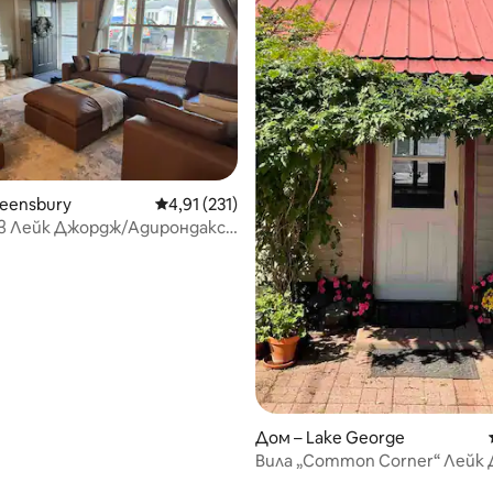
eensbury
Средна оценка: 4,91 от 5, 231 отзива
4,91 (231)
т 5, 231 отзива
в Лейк Джордж/Адирондакс/
а
Дом – Lake George
Вила „Common Corner“ Лейк
Ню Йорк