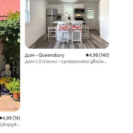
Дом – Queensbury
Средна оценка: 4,98 
4,98 (140)
Дом с 2 спални – суперголямо двойно
легло – посетете Саратога и
езерото Джордж
Средна оценка: 4,99 от 5, 74 отзива
4,99 (74)
 Джордж,