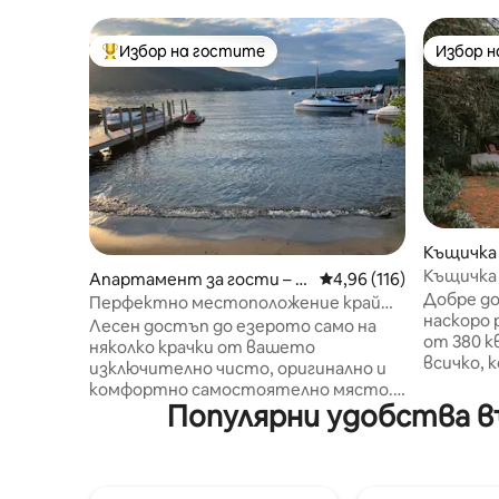
Избор на гостите
Избор 
Най-популярен избор на гостите
Избор 
Къщичка 
Къщичка 
Апартамент за гости – L
Средна оценка: 4,96 о
4,96 (116)
(подходя
Добре до
ake George
Перфектно местоположение край
наскоро 
езерото Джордж с лично
Лесен достъп до езерото само на
от 380 к
пространство на брега на езерото
няколко крачки от вашето
всичко, 
изключително чисто, оригинално и
предложи. 🦉 Насладете с
комфортно самостоятелно място.
съвреме
Популярни удобства въ
Само няколко приятелски настроени
прекарва
съседи споделят нашия частен плаж
изследв
и крайбрежието на езерото –
пешеходн
можете да се печете на слънце, да
ресторан
плувате или да плавате с каяци