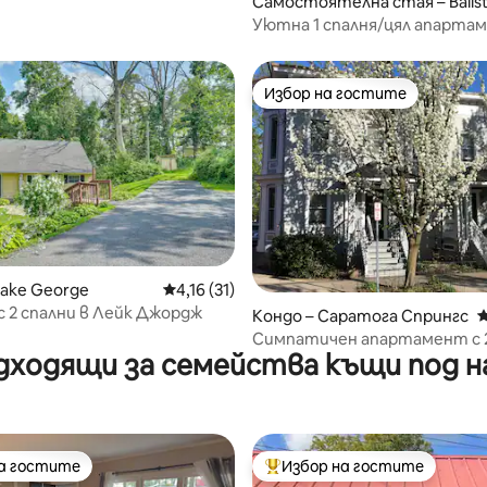
Самостоятелна стая – Ballst
Уютна 1 спалня/цял апарта
отлично състояние
Избор на гостите
Избор на гостите
Lake George
Средна оценка: 4,16 от 5, 31 отзива
4,16 (31)
от 5, 70 отзива
с 2 спални в Лейк Джордж
Кондо – Саратога Спрингс
С
Симпатичен апартамент с 2
дходящи за семейства къщи под н
в сърцето на Саратога!
на гостите
Избор на гостите
на гостите
Най-популярен избор на гос