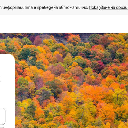
 информацията е преведена автоматично. 
Показване на ориги
е клавишите със стрелки нагоре и надолу или навигирайте с д