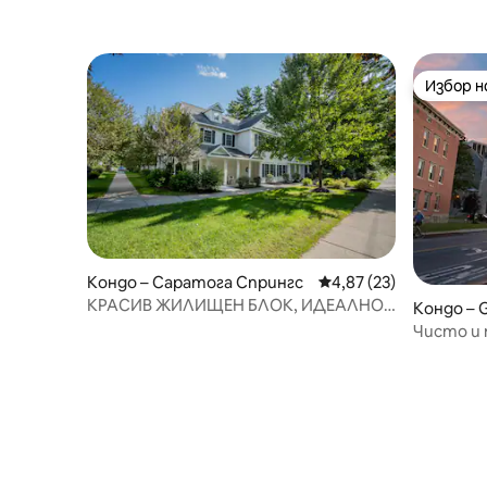
Избор 
Избор 
Кондо – Саратога Спрингс
Средна оценка: 4,87 
4,87 (23)
КРАСИВ ЖИЛИЩЕН БЛОК, ИДЕАЛНО
Кондо – G
МЕСТОПОЛОЖЕНИЕ 1 MI ДО ЦЕНТЪРА
Чисто и