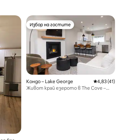
Избор на гостите
Избор на гостите
Кондо – Lake George
Средна оценка: 4,83
4,83 (41)
Живот край езерото в The Cove –
пешеходно разстояние до езерото и
селото