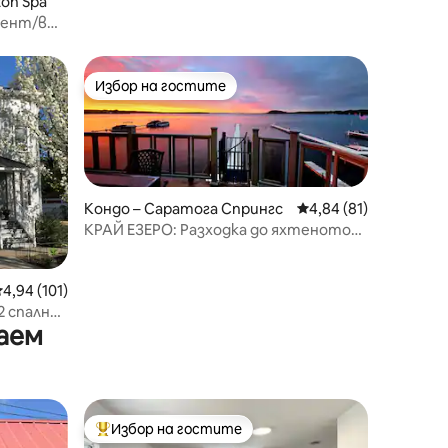
on Spa
мент/в
Избор на гостите
Избор на гостите
Кондо – Саратога Спрингс
Средна оценка: 4,84
4,84 (81)
КРАЙ ЕЗЕРО: Разходка до яхтеното
пристанище, ресторанти, близо до
писта
редна оценка: 4,94 от 5, 101 отзива
4,94 (101)
 спални
аем
Избор на гостите
тите
Най-популярен избор на гостите