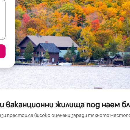
и ваканционни жилища под наем бли
ези престои са високо оценени заради тяхното местоп