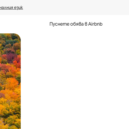
налния език
Пуснете обява в Airbnb
окосване или плъзгане.