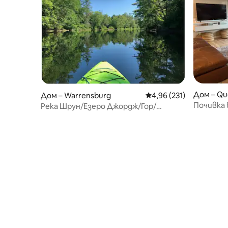
Дом – Qu
Дом – Warrensburg
Средна оценка: 4,96 о
4,96 (231)
Почивка 
Река Шрун/Езеро Джордж/Гор/
Саратог
Адирондакс