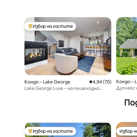
Избор на гостите
Най-популярен избор на гостите
Кондо – 
Кондо – Lake George
Средна оценка: 4,94 
4,94 (70)
Дуплекс 
Lake George Luxe – на пешеходно
разстояние от езерото и селото
По
Избор на гостите
Избор 
Най-популярен избор на гостите
Избор 