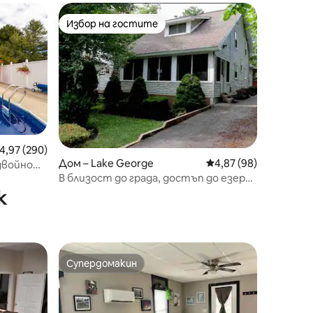
Избор на гостите
Избор на гостите
редна оценка: 4,97 от 5, 290 отзива
4,97 (290)
Дом – Lake George
Средна оценка: 4,87
4,87 (98)
двойно
В близост до града, достъп до езеро
рото
в квартала
к
Супердомакин
тите
Супердомакин