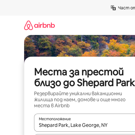
Пропускане
Част от
към
съдържанието
Места за престой
близо до Shepard Park
Резервирайте уникални ваканционни
жилища под наем, домове и още много
места в Airbnb
Местоположение
Когато резултатите се покажат, използвайт