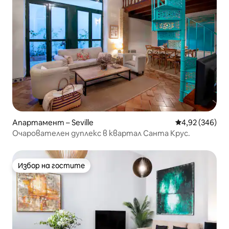
Апартамент – Seville
Средна оценка
4,92 (346)
Очарователен дуплекс в квартал Санта Крус.
Избор на гостите
Избор на гостите