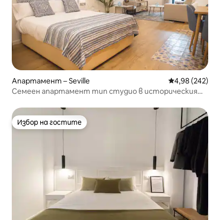
Апартамент – Seville
Средна оценка
4,98 (242)
Семеен апартамент тип студио в историческия
център на града
Избор на гостите
Избор на гостите