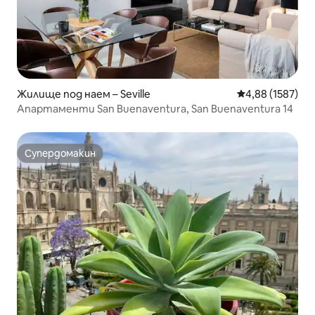
Жилище под наем – Seville
Средна оценка:
4,88 (1587)
Апартаменти San Buenaventura, San Buenaventura 14
Супердомакин
Супердомакин