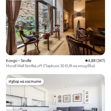
Кондо – Seville
Средна оценка
4,88 (347)
Murall Wall SevillaLoft (Паркинг 30 EUR на нощувка)
Избор на гостите
Избор на гостите