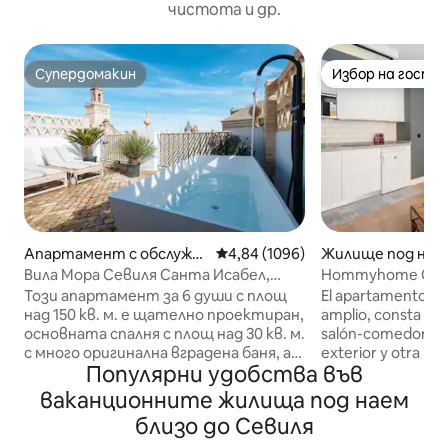
чистота и др.
Супердомакин
Избор на гости
Супердомакин
Избор на гости
Апартамент с обслужв
Средна оценка: 4,84 от 5, 1096
4,84 (1096)
Жилище под наем 
ане – Seville
e
Вила Мора Севиля Санта Исабел,
Hommyhome Conte
Вила Мора Дъп...
мезонет с терас
Този апартамент за 6 души с площ
El apartamento es
над 150 кв. м. е щателно проектиран,
amplio, consta de
основната спалня с площ над 30 кв. м.
salón-comedor, 1 
с много оригинална вградена баня, а
exterior y otra im
Популярни удобства във
другите 2 с площ най-малко 15 кв. м.
con sofá, ducha y
Ексклузивен апартамент,
privadas con vistas
ваканционните жилища под наем
концептуализиран в модерен стил,
Catedral. Las vistas
близо до Севиля
но без да губи своята същност.
apartamento cuen
Забележка: Външната вана (мини
moderno y elegant