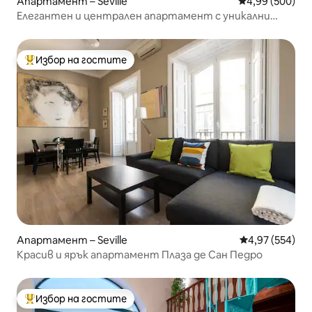
Апартамент – Seville
Средна оценка
4,99 (500)
Елегантен и централен апартамент с уникални
гледки
Избор на гостите
Най-популярен избор на гостите
Апартамент – Seville
Средна оценка
4,97 (554)
Красив и ярък апартамент Плаза де Сан Педро
Избор на гостите
Най-популярен избор на гостите