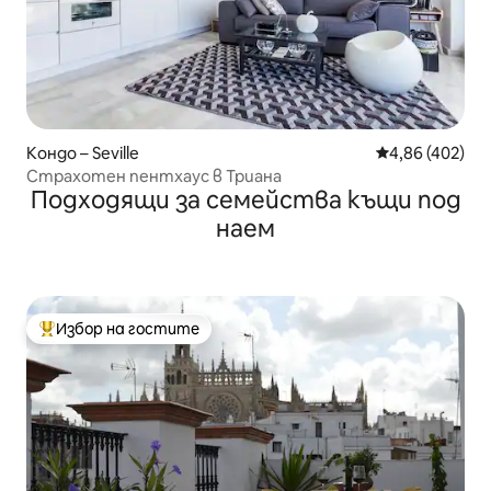
Кондо – Seville
Средна оценка
4,86 (402)
Страхотен пентхаус в Триана
Подходящи за семейства къщи под
наем
Избор на гостите
Най-популярен избор на гостите