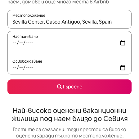
наем, домове и още много места в Airbnb
Местоположение
Когато резултатите се покажат, използвайте клавишите 
Настаняване
Освобождаване
Търсене
Най-високо оценени ваканционни
жилища под наем близо до Севиля
Гостите са съгласни: тези престои са високо
оценени заради тяхното местоположение,