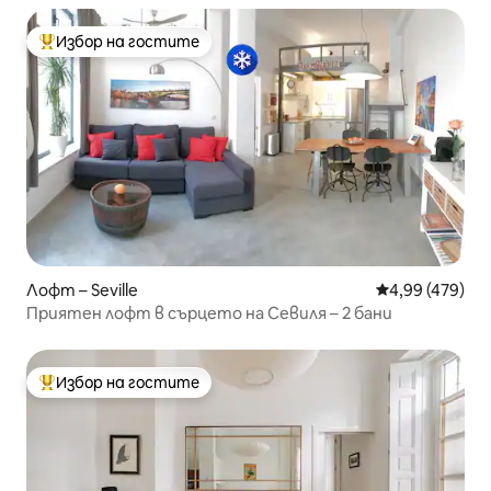
Избор на гостите
Най-популярен избор на гостите
Лофт – Seville
Средна оценка
4,99 (479)
Приятен лофт в сърцето на Севиля – 2 бани
Избор на гостите
Най-популярен избор на гостите