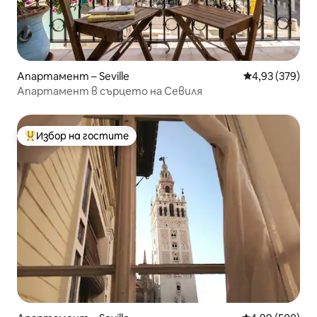
Апартамент – Seville
Средна оценка
4,93 (379)
Апартамент в сърцето на Севиля
Избор на гостите
Най-популярен избор на гостите