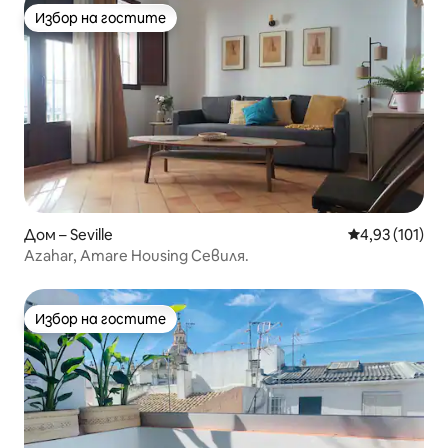
Избор на гостите
Избор на гостите
Дом – Seville
Средна оценка
4,93 (101)
Azahar, Amare Housing Севиля.
Избор на гостите
Избор на гостите