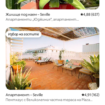
Жилище под наем – Seville
Средна оценка
4,88 (637)
Апартаменти „Юджиния“, апартамент
„Пентхаус 2“
Избор на гостите
Избор на гостите
Апартамент – Seville
Средна оценка
4,91 (162)
Пентхаус с великолепна частна тераса на Plaza
Nueva