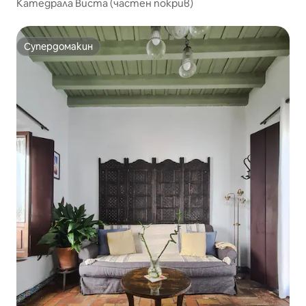
Катедрала Виста (частен покрив)
Супердомакин
Супердомакин