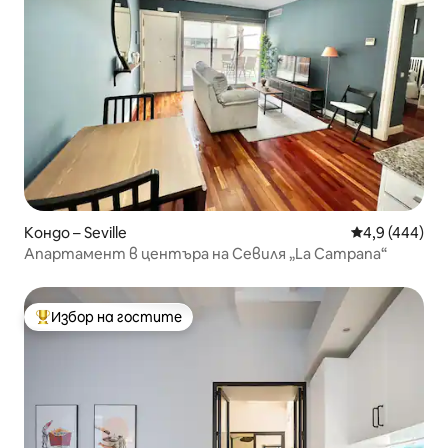
Кондо – Seville
Средна оценк
4,9 (444)
Апартамент в центъра на Севиля „La Campana“
Избор на гостите
Най-популярен избор на гостите