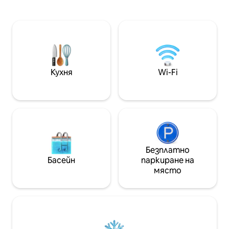
басейн) е предназначена за
cuidadosamente e
пролетта и лятото, водата е
garantizar que dis
топла, не се препоръчва за есента
cómoda y relajante
или зимата. Точно срещу най-
estar es el lugar p
красивия площад в Севиля – Пласа
después de un día 
Санта Исабел, заобиколен от
cuenta con un có
манастири и с изглед от последния
de comedor para c
Кухня
Wi-Fi
етаж към повече от 14 кули на
televisor de pantalla plan
известни църкви. Пентхаусът се
está totalmente e
състои от: - 3 комфортни и
que necesita para 
просторни спални - 2 отлично
comidas, incluyen
оборудвани бани - напълно
vitrocerámica, caf
оборудвана кухня, отворена към
cocina. Cuenta co
всекидневната, с: • съдомиялната •
queen size y el cu
хладилника • електрически бойлер •
equipado con una 
Безплатно
електрическа кафемашина . тостер
aseo. Ya sea que esté visitando Sevilla
Басейн
паркиране на
. ютия • кухненски прибори • съдове
por negocios o por
място
и др. . пералня - Голяма
apartamento es el
самостоятелна тераса, до която се
alojarse. Reserve
стига от първия етаж по стълби. Тя
y descubra todo lo
разполага с: .solarium . вана .
ciudad tiene para 
трапезария и кухня . асансьор
apartamento media
.Безплатен Wi-Fi Услуги И общи
este apartamento