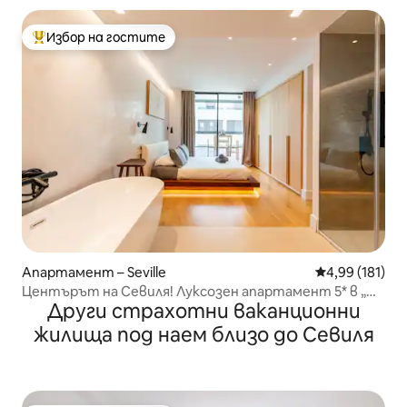
Избор на гостите
Най-популярен избор на гостите
Апартамент – Seville
Средна оценка
4,99 (181)
Центърът на Севиля! Луксозен апартамент 5* в „Ла
Други страхотни ваканционни
Магдалена“
жилища под наем близо до Севиля