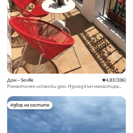
Дом – Seville
Средна оценка
4,83 (336)
Романтичен испански дом. Изглед към манастира
от терасата
Избор на гостите
Избор на гостите