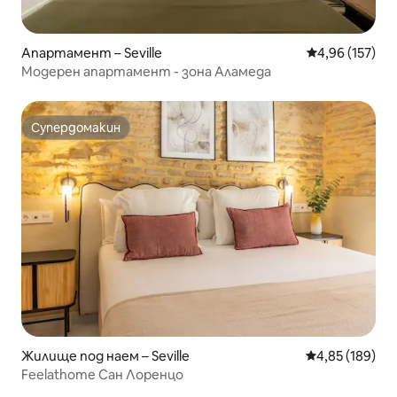
Апартамент – Seville
Средна оценка
4,96 (157)
Модерен апартамент - зона Аламеда
Супердомакин
Супердомакин
Жилище под наем – Seville
Средна оценка
4,85 (189)
Feelathome Сан Лоренцо