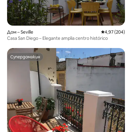
Дом – Seville
Средна оценка
4,97 (204)
Casa San Diego – Elegante amplia centro histórico
Супердомакин
Супердомакин