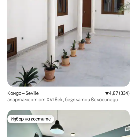
Кондо – Seville
Средна оценка
4,87 (334)
апартамент от XVI век, безплатни велосипеди
Избор на гостите
Избор на гостите