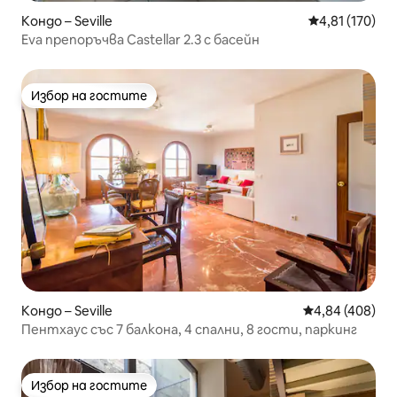
Кондо – Seville
Средна оценка
4,81 (170)
Eva препоръчва Castellar 2.3 с басейн
Избор на гостите
Избор на гостите
Кондо – Seville
Средна оценка
4,84 (408)
Пентхаус със 7 балкона, 4 спални, 8 гости, паркинг
Избор на гостите
Избор на гостите