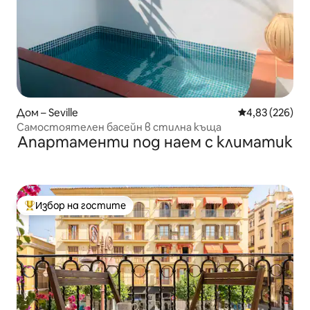
Дом – Seville
Средна оценка
4,83 (226)
Самостоятелен басейн в стилна къща
Апартаменти под наем с климатик
Избор на гостите
Най-популярен избор на гостите