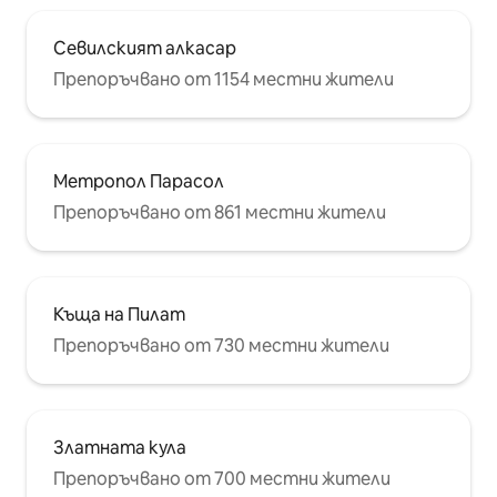
установени в Закон 13/2011 от 23
декември, особено тези, свързани с
Севилският алкасар
правилата за съвместно
Препоръчвано от 1154 местни жители
съществуване, от тях може да се
изисква да напуснат апартамента в
рамките на 24 часа (със загуба на
договорената сума за наем и без да
могат да претендират нищо в
Метропол Парасол
замяна).
Препоръчвано от 861 местни жители
Къща на Пилат
Препоръчвано от 730 местни жители
Златната кула
Препоръчвано от 700 местни жители