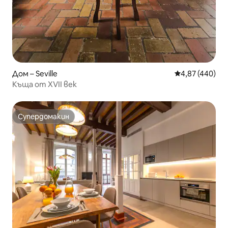
Дом – Seville
Средна оценка
4,87 (440)
Къща от XVII век
Супердомакин
Супердомакин