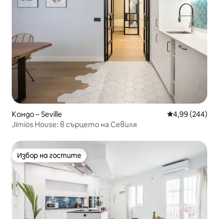
Кондо – Seville
Средна оценка
4,99 (244)
Jimios House: в сърцето на Севиля
Избор на гостите
Избор на гостите