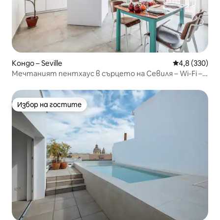
Кондо – Seville
Средна оценк
4,8 (330)
Мечтаният пентхаус в сърцето на Севиля – Wi-Fi –
климатик
Избор на гостите
Избор на гостите