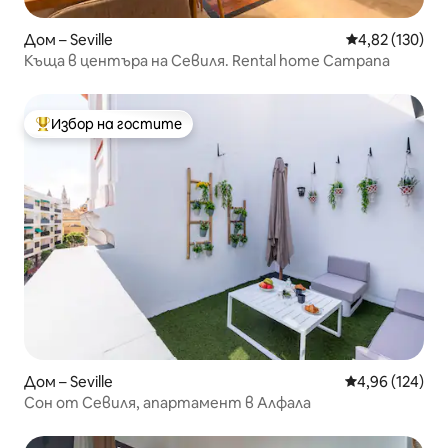
Дом – Seville
Средна оценка
4,82 (130)
Къща в центъра на Севиля. Rental home Campana
Избор на гостите
Най-популярен избор на гостите
Дом – Seville
Средна оценка
4,96 (124)
Сон от Севиля, апартамент в Алфала