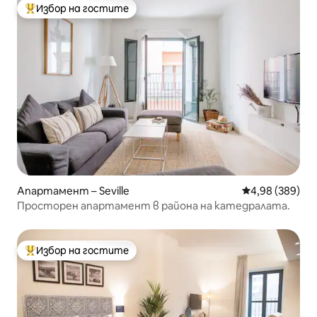
Избор на гостите
Най-популярен избор на гостите
Апартамент – Seville
Средна оценка
4,98 (389)
Просторен апартамент в района на катедралата.
Избор на гостите
Най-популярен избор на гостите