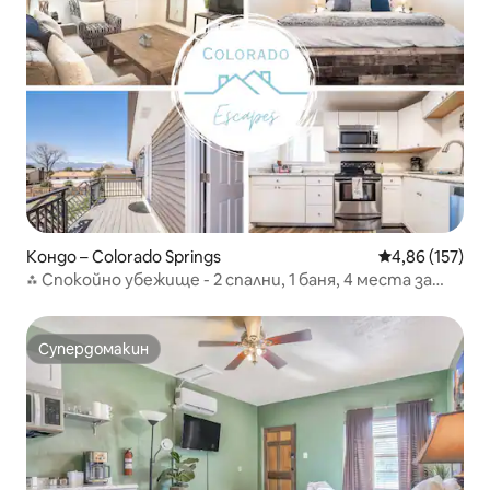
Кондо – Colorado Springs
Средна оценка
4,86 (157)
⁂ Спокойно убежище - 2 спални, 1 баня, 4 места за
спане ⁂
Супердомакин
Супердомакин