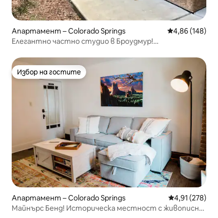
Апартамент – Colorado Springs
Средна оценка
4,86 (148)
Елегантно частно студио в Броудмур!
Местоположение! #102
Избор на гостите
Избор на гостите
Апартамент – Colorado Springs
Средна оценка
4,91 (278)
Майнърс Бенд! Историческа местност с живописна
частна веранда