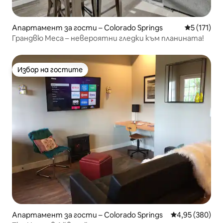
Апартамент за гости – Colorado Springs
Средна оце
5 (171)
Грандвю Меса – невероятни гледки към планината!
Избор на гостите
Избор на гостите
Апартамент за гости – Colorado Springs
Средна оценка
4,95 (380)