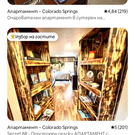
Апартамент – Colorado Springs
Средна оценка
4,84 (219)
Очарователен апартамент в сутерен на
перфектно място!
Избор на гостите
Най-популярен избор на гостите
Апартамент – Colorado Springs
Средна оце
5 (201)
Secret BR - Просторен селски АПАРТАМЕНТ с