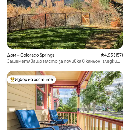
Дом – Colorado Springs
Средна оценка
4,95 (157)
Зашеметяващо място за почивка в каньон, гледки
от задния двор
Избор на гостите
Най-популярен избор на гостите