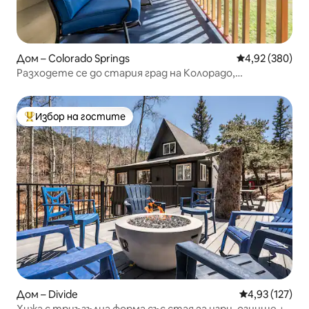
Дом – Colorado Springs
Средна оценка
4,92 (380)
Разходете се до стария град на Колорадо,
суперголямо двойно легло, ограден в хидромасажна
вана
Избор на гостите
Най-популярен избор на гостите
Дом – Divide
Средна оценка
4,93 (127)
Хижа с триъгълна форма със стая за игри, огнище +