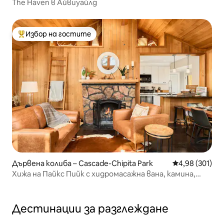
The Haven в Айвиуайлд
Избор на гостите
Най-популярен избор на гостите
Дървена колиба – Cascade-Chipita Park
Средна оценка
4,98 (301)
Хижа на Пайкс Пийк с хидромасажна вана, камина,
500mbps!
Дестинации за разглеждане