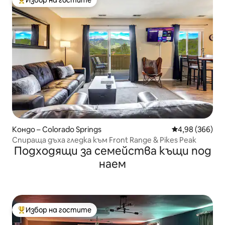
Най-популярен избор на гостите
Кондо – Colorado Springs
Средна оценка
4,98 (366)
Спираща дъха гледка към Front Range & Pikes Peak
Подходящи за семейства къщи под
наем
Избор на гостите
Най-популярен избор на гостите