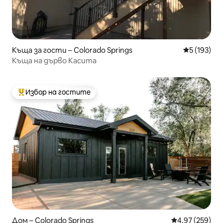
Къща за гости – Colorado Springs
Средна оце
5 (193)
Къща на дърво Касита
Избор на гостите
Най-популярен избор на гостите
Дом – Colorado Springs
Средна оценка
4,97 (259)