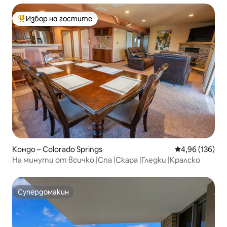
Избор на гостите
Най-популярен избор на гостите
Кондо – Colorado Springs
Средна оценка
4,96 (136)
На минути от всичко |Спа |Скара |Гледки |Кралско
Супердомакин
Супердомакин