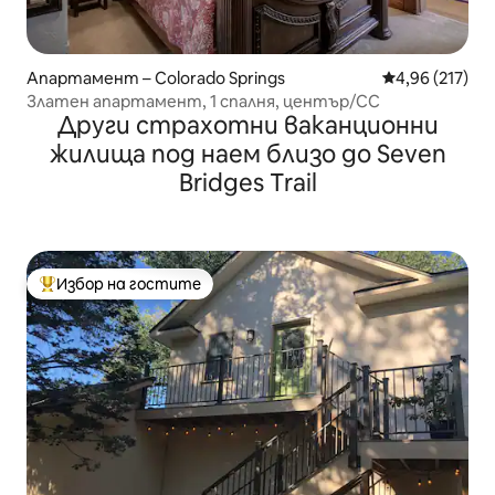
Апартамент – Colorado Springs
Средна оценка
4,96 (217)
Златен апартамент, 1 спалня, център/CC
Други страхотни ваканционни
жилища под наем близо до Seven
Bridges Trail
Избор на гостите
Най-популярен избор на гостите