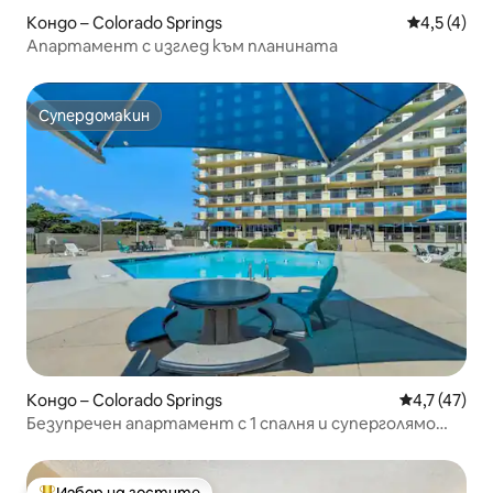
Кондо – Colorado Springs
Средна оце
4,5 (4)
Апартамент с изглед към планината
Супердомакин
Супердомакин
Кондо – Colorado Springs
Средна оцен
4,7 (47)
Безупречен апартамент с 1 спалня и суперголямо
двойно легло
Избор на гостите