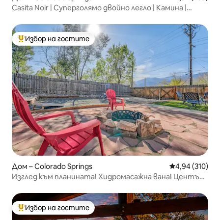
Casita Noir | Суперголямо двойно легло | Камина |
Ограден двор
Избор на гостите
Най-популярен избор на гостите
Дом – Colorado Springs
Средна оценка
4,94 (310)
Изглед към планината! Хидромасажна вана! Център!
Подходящо за домашни любимци!
Избор на гостите
Най-популярен избор на гостите