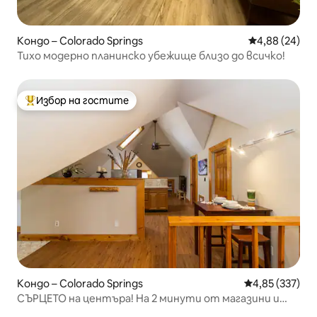
Кондо – Colorado Springs
Средна оценк
4,88 (24)
Тихо модерно планинско убежище близо до всичко!
Избор на гостите
Най-популярен избор на гостите
Кондо – Colorado Springs
Средна оценка
4,85 (337)
СЪРЦЕТО на центъра! На 2 минути от магазини и
пътечки!