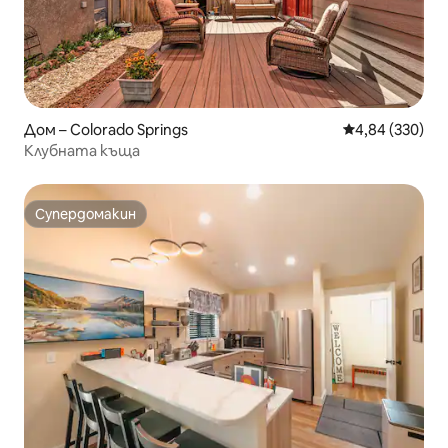
Дом – Colorado Springs
Средна оценка
4,84 (330)
Клубната къща
Супердомакин
Супердомакин