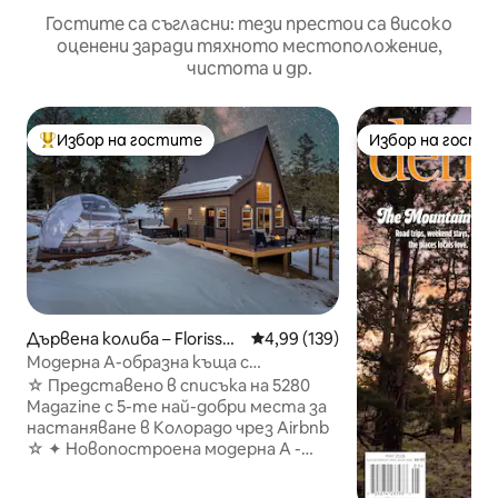
Гостите са съгласни: тези престои са високо
оценени заради тяхното местоположение,
чистота и др.
Избор на гостите
Избор на гости
Най-популярен избор на гостите
Избор на гости
Дървена колиба – Florissan
Средна оценка: 4,99 от 5, 139
4,99 (139)
t
Модерна A-образна къща с
хидромасажна вана + купол за
☆ Представено в списъка на 5280
наблюдение на звездите
Magazine с 5-те най-добри места за
настаняване в Колорадо чрез Airbnb
☆ ✦ Новопостроена модерна A -
образна къща (750 кв. фута) в
региона на Пайкс Пийк ✦ Две уютни