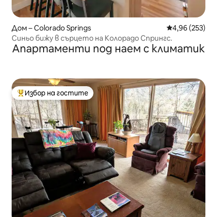
Дом – Colorado Springs
Средна оценка
4,96 (253)
Синьо бижу в сърцето на Колорадо Спрингс.
Апартаменти под наем с климатик
Избор на гостите
Най-популярен избор на гостите