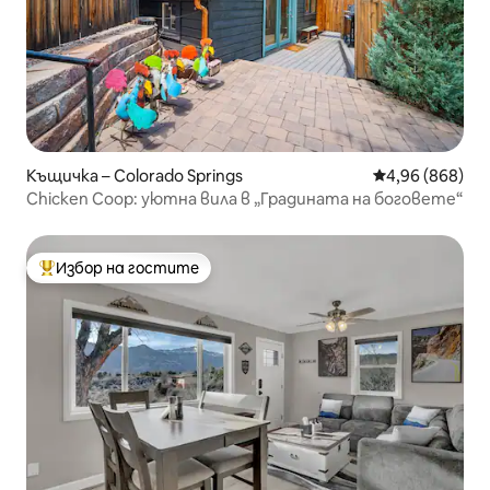
Къщичка – Colorado Springs
Средна оценка
4,96 (868)
Chicken Coop: уютна вила в „Градината на боговете“
Избор на гостите
Най-популярен избор на гостите