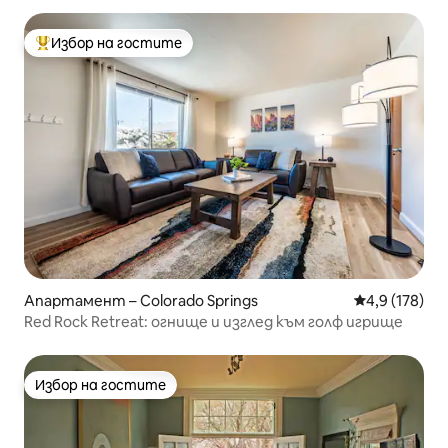
Избор на гостите
Най-популярен избор на гостите
Апартамент – Colorado Springs
Средна оценк
4,9 (178)
Red Rock Retreat: огнище и изглед към голф игрище
Избор на гостите
Избор на гостите