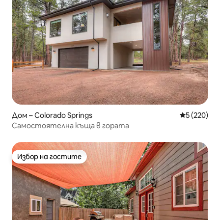
Дом – Colorado Springs
Средна оце
5 (220)
Самостоятелна къща в гората
Избор на гостите
Избор на гостите