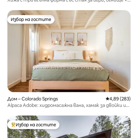
сауна
Избор на гостите
Избор на гостите
Дом – Colorado Springs
Средна оценка
4,89 (283)
Alpaca Adobe: хидромасажна вана, хамак за двойки и
огнище!
Избор на гостите
Най-популярен избор на гостите