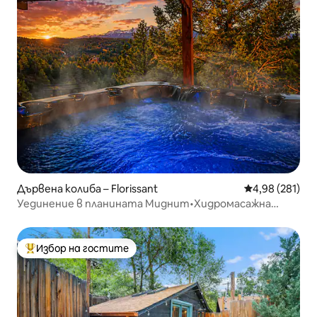
Дървена колиба – Florissant
Средна оценка
4,98 (281)
Уединение в планината Миднит•Хидромасажна
вана•Без домакинска работа
Избор на гостите
Най-популярен избор на гостите