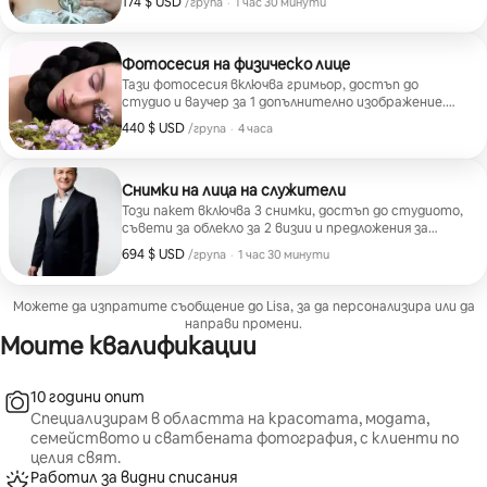
174 $ USD
174 $ USD за група
,
/група
·
1 час 30 минути
Фотосесия на физическо лице
Тази фотосесия включва гримьор, достъп до
студио и ваучер за 1 допълнително изображение.
(Изображенията не са включени в цената и може да
440 $ USD
440 $ USD за група
,
/група
·
4 часа
бъдат закупени отделно.)
Снимки на лица на служители
Този пакет включва 3 снимки, достъп до студиото,
съвети за облекло за 2 визии и предложения за
позиране.
694 $ USD
694 $ USD за група
,
/група
·
1 час 30 минути
Можете да изпратите съобщение до Lisa, за да персонализира или да
направи промени.
Моите квалификации
10 години опит
Специализирам в областта на красотата, модата,
семейството и сватбената фотография, с клиенти по
целия свят.
Работил за видни списания