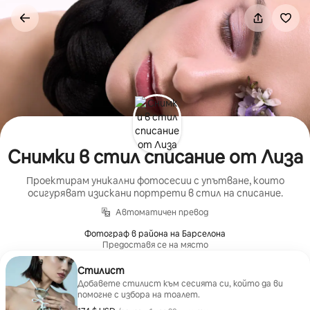
Пропускане
към
съдържанието
Снимки в стил списание от Лиза
Проектирам уникални фотосесии с упътване, които
осигуряват изискани портрети в стил на списание.
Автоматичен превод
Фотограф в района на Барселона
Предоставя се на място
Стилист
Добавете стилист към сесията си, който да ви
помогне с избора на тоалет.