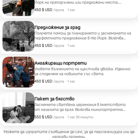
Йорк на препоръчани или предложени места.
+100 USD на допълнително лице
450 $ USD
450 $ USD за група
,
/група
·
1 час
Предложение за град
Получете помощ за планирането и заснемането на
перфектното предложение в Ню Йорк. Включва
кратка портретна сесия.
450 $ USD
450 $ USD за група
,
/група
·
1 час
Ангажиращи портрети
Уловете вълнението на щастлива двойка. Идеално
за споделяне на новините със света.
450 $ USD
450 $ USD за група
,
/група
·
1 час
Пакет за бягство
Заснемете сватбена церемония в кметството
от началото до края. Включва минипортретна
сесия.
550 $ USD
550 $ USD за група
,
/група
·
1 час 30 минути
Можете да изпратите съобщение до Levi, за да персонализира или да
направи промени.