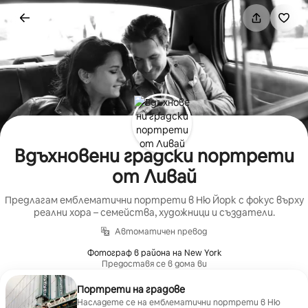
Пропускане
към
съдържанието
Вдъхновени градски портрети
от Ливай
Предлагам емблематични портрети в Ню Йорк с фокус върху
реални хора – семейства, художници и създатели.
Автоматичен превод
Фотограф в района на New York
Предоставя се в дома ви
Портрети на градове
Насладете се на емблематични портрети в Ню