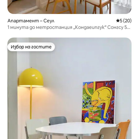
Апартамент – Сеул
Средна оц
5 (20)
1 минута до метростанция „Кондаеипгук“ Сонгсу 5
минути. Сеулски парк Съхранение на багаж
Летищен автобус 3 минути 3 легла queen size.
Максимум 6 души Добре дошли са семейства и групи
Избор на гостите
Избор на гостите
Самостоятелен апартамент