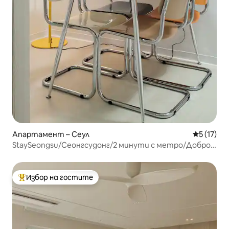
Апартамент – Сеул
Средна оц
5 (17)
StaySeongsu/Сеонгсудонг/2 минути с метро/Добро
местоположение/Тихо/10 минути с летищен
автобус/Сеулски парк/Джамшил
Избор на гостите
Най-популярен избор на гостите