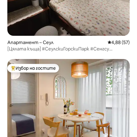
Апартамент – Сеул
Средна оценк
4,88 (57)
[Цялата къща] #СеулскиГорскиПарк #Сенгсу
#Донгдаемун #KSPO #SM #Мьонгдонг
Избор на гостите
Най-популярен избор на гостите