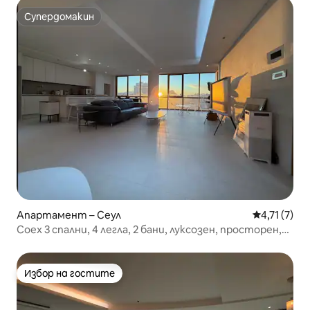
Супердомакин
Супердомакин
Апартамент – Сеул
Средна оцен
4,71 (7)
Coex 3 спални, 4 легла, 2 бани, луксозен, просторен,
невероятна гледка
Избор на гостите
Избор на гостите