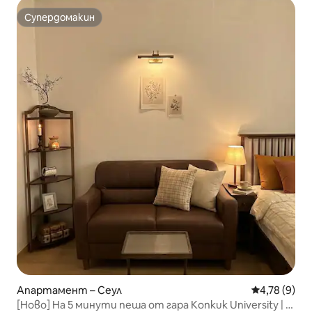
Супердомакин
Супердомакин
Апартамент – Сеул
Средна оцен
4,78 (9)
[Ново] На 5 минути пеша от гара Konkuk University | 1