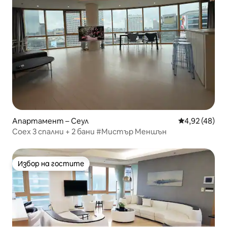
Апартамент – Сеул
Средна оценк
4,92 (48)
Coex 3 спални + 2 бани #Мистър Меншън
Избор на гостите
Избор на гостите