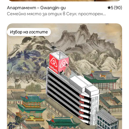
Апартамент – Gwangjin-gu
Средна оц
5 (90)
Семейно място за отдих в Сеул: просторен
АПАРТАМЕНТ за продължителен престой
Избор на гостите
Избор на гостите