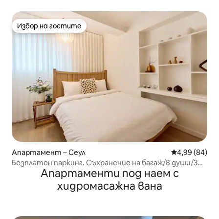
спирка от гара Seongsu | Сеулска гора | Ранно
настаняване
Избор на гостите
Избор на гостите
Апартамент – Сеул
Средна оценк
4,99 (84)
Безплатен паркинг. Съхранение на багаж/8 души/3
Апартаменти под наем с
стаи/3 бани/4 климатика/Вход на университета
„Конкук“/Детски парк/Сейонгсу/Гангнам/Хонгде/
хидромасажна вана
Лотте Уърлд/КСПО