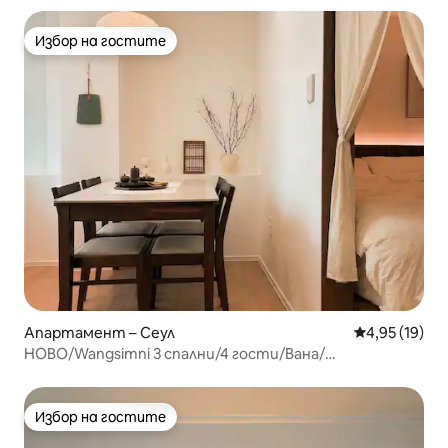
Избор на гостите
Избор на гостите
Апартамент – Сеул
Средна оценк
4,95 (19)
НОВО/Wangsimni 3 спални/4 гости/Вана/
Бебе/Seongsu/Багаж/Апартамент
Избор на гостите
Избор на гостите