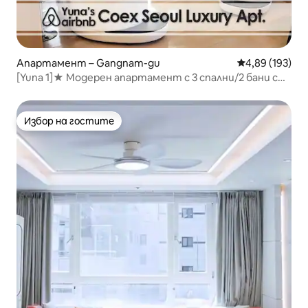
Апартамент – Gangnam-gu
Средна оценка
4,89 (193)
[Yuna 1]★ Модерен апартамент с 3 спални/2 бани с
изглед към COEX в Gangnam
Избор на гостите
Избор на гостите