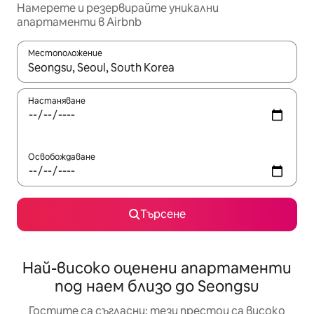
Намерете и резервирайте уникални
апартаменти в Airbnb
Местоположение
Когато резултатите се покажат, използвайте клавишите 
Настаняване
Освобождаване
Търсене
Най-високо оценени апартаменти
под наем близо до Seongsu
Гостите са съгласни: тези престои са високо