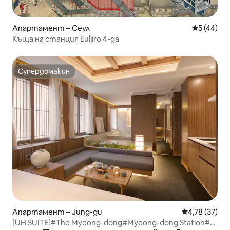
Апартамент – Сеул
Средна оц
5 (44)
Къща на станция Euljiro 4-ga
Супердомакин
Супердомакин
Апартамент – Jung-gu
Средна оценк
4,78 (37)
[UH SUITE]#The Myeong-dong#Myeong-dong Station#1