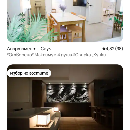
Апартамент – Сеул
Средна оценк
4,82 (38)
*Отворено* Максимум 4 души#Спирка „Кунки
Университет“#Улица „Янг Кьочи“#Сенгсу#Сеулски
парк#Река Ханган в Туксим#Дългосрочен престой е
добре дошъл
Избор на гостите
Избор на гостите