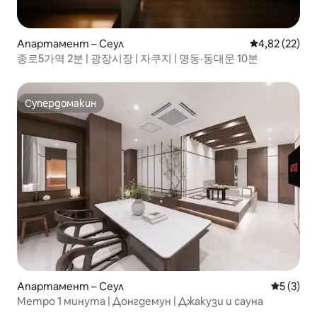
Апартамент – Сеул
Средна оценк
4,82 (22)
종로5가역 2분 | 광장시장 | 자쿠지 | 명동·동대문 10분
Супердомакин
Супердомакин
Апартамент – Сеул
Средна о
5 (3)
Метро 1 минута | Донгдемун | Джакузи и сауна