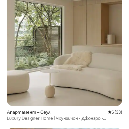
Апартамент – Сеул
Средна оц
5 (33)
Luxury Designer Home | Чхунгичон • Джонгро •
Мьондон • Сунгсу