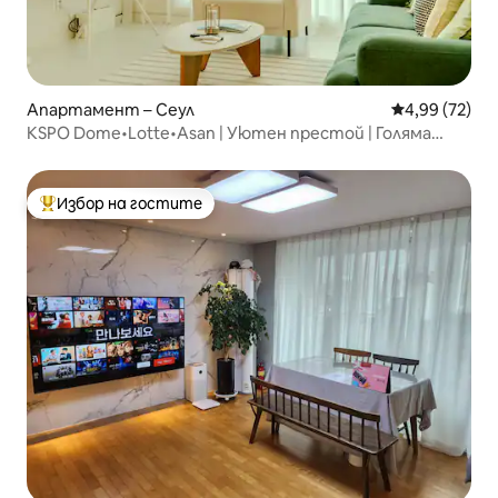
Апартамент – Сеул
Средна оценк
4,99 (72)
KSPO Dome•Lotte•Asan | Уютен престой | Голяма
вана | 8 души
Избор на гостите
Най-популярен избор на гостите