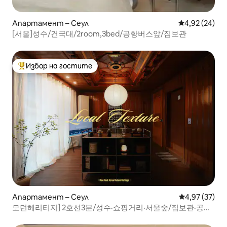
Апартамент – Сеул
Средна оценк
4,92 (24)
[서울]성수/건국대/2room,3bed/공항버스앞/짐보관
Избор на гостите
Най-популярен избор на гостите
Апартамент – Сеул
Средна оценк
4,97 (37)
모던헤리티지] 2호선3분/성수·쇼핑거리·서울숲/짐보관·공항
픽업/각방에어컨/가족/DDP·강남