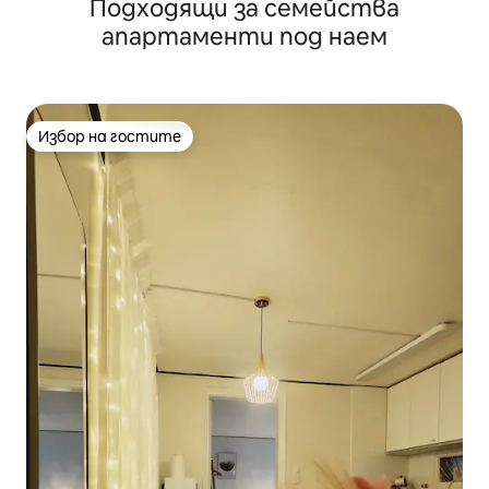
Подходящи за семейства
минута пеша#Джакузи в стаята#2-местна стая
апартаменти под наем
Избор на гостите
Избор на гостите