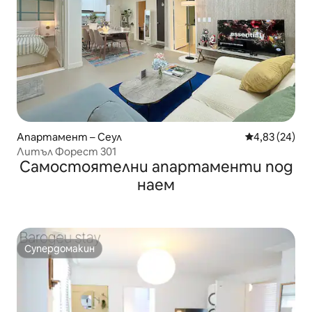
Апартамент – Сеул
Средна оценк
4,83 (24)
Литъл Форест 301
Самостоятелни апартаменти под
наем
Супердомакин
Супердомакин