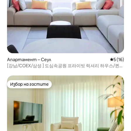
Апартамент – Сеул
Средна оц
5 (16)
[강남/COEX/삼성 ] 도심속공원 프라이빗 럭셔리 하우스/퀸침
대4/최대10명/3BR
Избор на гостите
Избор на гостите