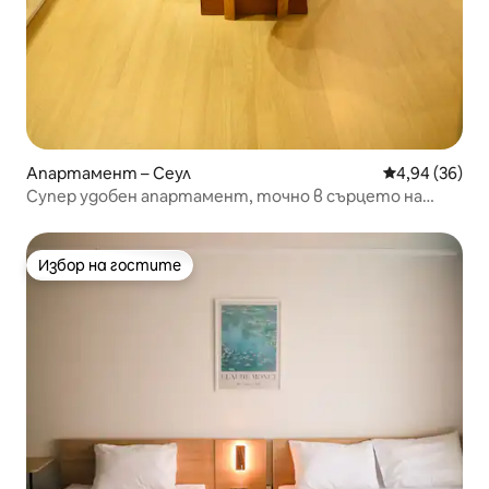
Апартамент – Сеул
Средна оценк
4,94 (36)
Супер удобен апартамент, точно в сърцето на
Сеул
Избор на гостите
Избор на гостите