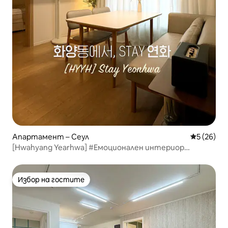
Апартамент – Сеул
Средна оц
5 (26)
[Hwahyang Yearhwa] #Емоционален интериор
#Уютно #7 минути от гарата на университета
„Конкук“ #Пазаруване в Seongsu #Асансьор #Ново #3
климатика
Избор на гостите
Избор на гостите