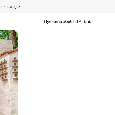
налния език
Пуснете обява в Airbnb