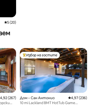
Средна оценка: 5 от 5, 20 отзива
5 (20)
аем
Избор на гостите
тите
Най-популярен избор на гостите
редна оценка: 4,92 от 5, 267 отзива
4,92 (267)
Дом – Сан Антонио
Средна оценка: 4,97 
4,97 (236)
орски
10 mi Lackland BMT HotTub Game