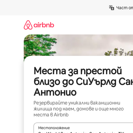
Пропускане
Част от
към
съдържанието
Места за престой
близо до СиУърлд Са
Антонио
Резервирайте уникални ваканционни
жилища под наем, домове и още много
места в Airbnb
Местоположение