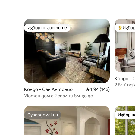
Избор на гостите
Избор
Избор на гостите
Най-поп
Кондо – 
2 Br King
Кондо – Сан Антонио
Средна оценка: 4,94 о
4,94 (143)
Walk/Eate
Уютен дом с 2 спални близо до
медицински център
Супердомакин
Избор 
Супердомакин
Избор 