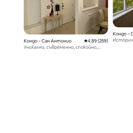
Кондо – 
Историче
Кондо – Сан Антонио
Средна оценка: 4,89 о
4,89 (259)
Допускат
Уникално, съвременно, спокойно,
Разходка
перфектно разположено