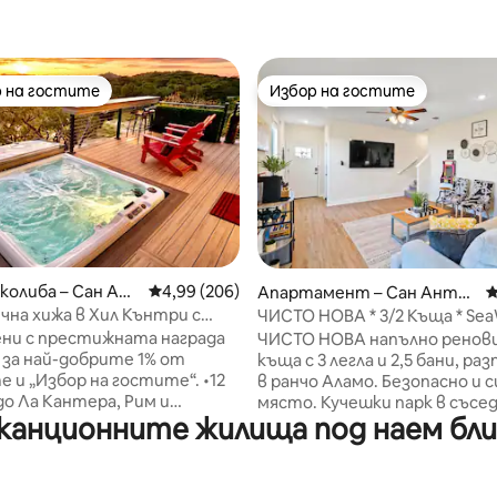
 на гостите
Избор на гостите
улярен избор на гостите
Избор на гостите
т 5, 201 отзива
колиба – Сан Ан
Средна оценка: 4,99 от 5, 206 отзива
4,99 (206)
Апартамент – Сан Анто
С
нио
на хижа в Хил Кънтри с
ЧИСТО НОВА * 3/2 Къща * SeaW
ятелна хидромасажна вана
Flags Texas
ени с престижната награда
ЧИСТО НОВА напълно ренов
b за най-добрите 1% от
къща с 3 легла и 2,5 бани, ра
и „Избор на гостите“. •12
в ранчо Аламо. Безопасно и 
о Ла Кантера, Рим и
място. Кучешки парк в съсе
канционните жилища под наем бл
ексас. 25 минути до
Прекрасен заден двор с нуле
Ривъруолк и SeaWorld (в
с осветление, високоговор
а изчакване на трафик) •
беседка и хидромасажна ван
те се в хидромасажната
нов интериор с аркадни виде