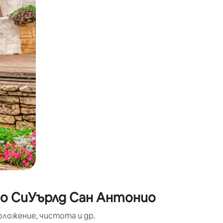
окосване или плъзгане.
до СиУърлд Сан Антонио
оложение, чистота и др.