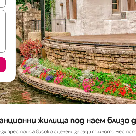
е клавишите със стрелки нагоре и надолу или навигирайте с д
канционни жилища под наем близо 
ези престои са високо оценени заради тяхното местоп