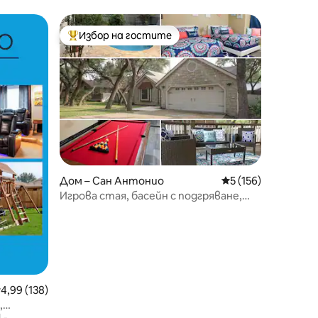
д
Room~Боулинг SeaWorld
Избор на гостите
тите
Най-популярен избор на гостите
Дом – Сан Антонио
Средна оценка: 5 
5 (156)
Игрова стая, басейн с подгряване,
собственост на ветеран
редна оценка: 4,99 от 5, 138 отзива
4,99 (138)
,