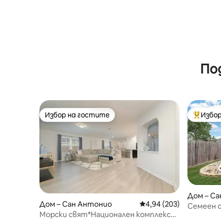
По
Избор на гостите
Избор
Избор на гостите
Най-поп
Дом – С
Дом – Сан Антонио
Средна оценка: 4,94 о
4,94 (203)
Семеен оа
Морски свят*Национален комплекс
Оазис Bl