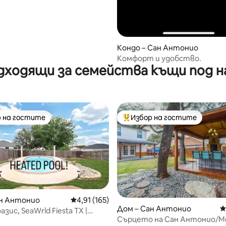
Кондо – Сан Антонио
Комфорт и удобство.
дходящи за семейства къщи под н
 на гостите
Избор на гостите
улярен избор на гостите
Най-популярен избор на гос
ан Антонио
Средна оценка: 4,91 от 5, 165 отзива
4,91 (165)
т 5, 203 отзива
Дом – Сан Антонио
С
зис, SeaWrld Fiesta TX |
Сърцето на Сан Антонио/М
uebonnet