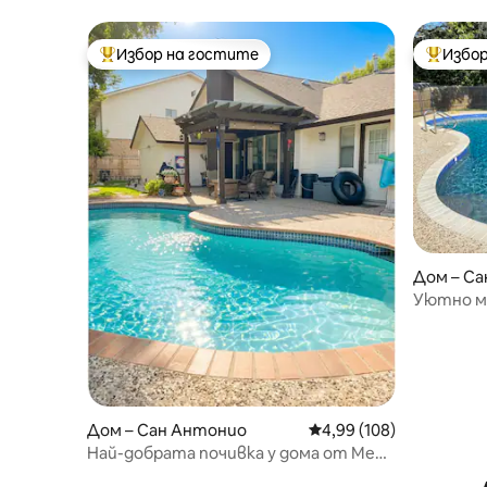
за стрелба*Ранчо Аламо
Избор на гостите
Избор
Най-популярен избор на гостите
Най-поп
Дом – С
Уютно мя
двойно л
Дом – Сан Антонио
Средна оценка: 4,99 о
4,99 (108)
Най-добрата почивка у дома от Med-
center, Seaworld,