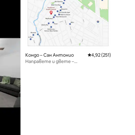
Кондо – Сан Антонио
Средна оценка: 4,92 
4,92 (251)
Направете и двете –
дипломирането в авиобаза „Лакланд“
и разходката край реката!