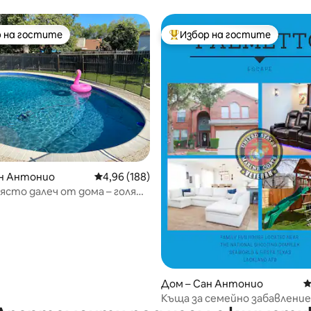
свят/Шест знамена/Лаклан
 на гостите
Избор на гостите
улярен избор на гостите
Най-популярен избор на гос
ан Антонио
Средна оценка: 4,96 от 5, 188 отзива
4,96 (188)
сто далеч от дома – голямо
егло – басейн
т 5, 108 отзива
Дом – Сан Антонио
С
Къща за семейно забавление