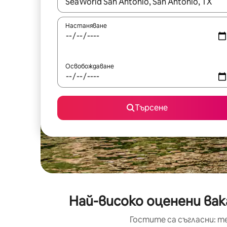
Когато резултатите се покажат, използвайт
Настаняване
Освобождаване
Търсене
Най-високо оценени ва
Гостите са съгласни: т