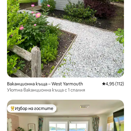
Ваканционна къща – West Yarmouth
Средна оценка
4,95 (112)
Уютна ваканционна къща с 1 спалня
Избор на гостите
Най-популярен избор на гостите