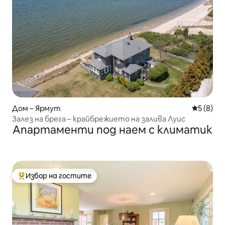
Дом – Ярмут
Средна о
5 (8)
Залез на брега – крайбрежието на залива Луис
Апартаменти под наем с климатик
Избор на гостите
Най-популярен избор на гостите