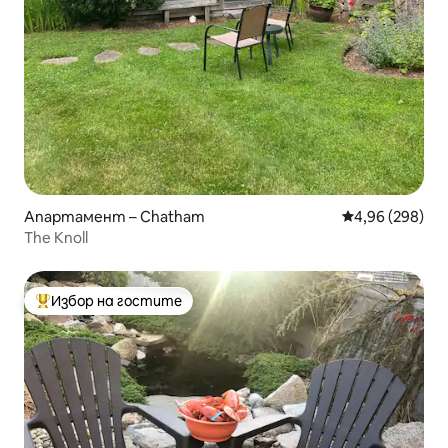
Апартамент – Chatham
Средна оценка
4,96 (298)
The Knoll
Избор на гостите
Най-популярен избор на гостите