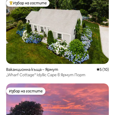
Избор на гостите
Най-популярен избор на гостите
Ваканционна къща – Ярмут
Средна оц
5 (10)
„Wharf Cottage“ Idyllic Cape в Ярмут Порт
Избор на гостите
Избор на гостите