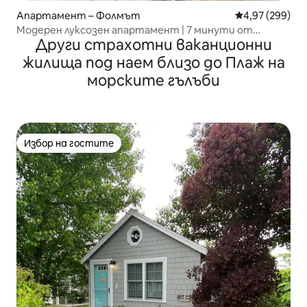
Апартамент – Фолмът
Средна оценка
4,97 (299)
Модерен луксозен апартамент | 7 минути от
Други страхотни ваканционни
Общината
жилища под наем близо до Плаж на
морските гълъби
Избор на гостите
Избор на гостите