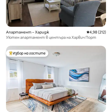
Апартамент – Харидж
Средна оценка
4,98 (212)
Уютен апартамент в центъра на Харвич Порт
Избор на гостите
Най-популярен избор на гостите