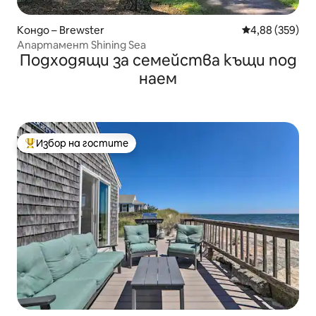
Кондо – Brewster
Средна оценка
4,88 (359)
Апартамент Shining Sea
Подходящи за семейства къщи под
наем
Избор на гостите
Най-популярен избор на гостите