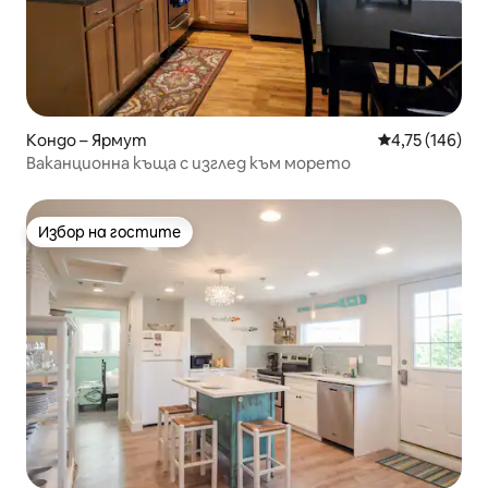
Кондо – Ярмут
Средна оценка
4,75 (146)
Ваканционна къща с изглед към морето
Избор на гостите
Избор на гостите