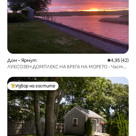
Дом – Ярмут
Средна оценк
4,95 (42)
ЛУКСОЗЕН ДОМПЛЕКС НА БРЕГА НА МОРЕТО - Частен
кей - Близо до плаж
Избор на гостите
Най-популярен избор на гостите