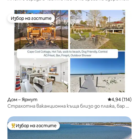
Wind Rose
Избор на гостите
Избор на гостите
Дом – Ярмут
Средна оценка
4,94 (114)
Страхотна ваканционна къща близо до плажа, бар в
задния двор и хидромасажна вана
Избор на гостите
Най-популярен избор на гостите