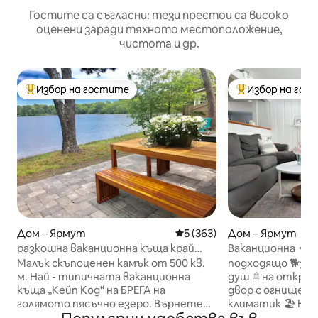
Гостите са съгласни: тези престои са високо
оценени заради тяхното местоположение,
чистота и др.
Избор на гостите
Избор на гос
Най-популярен избор на гостите
Най-популярен 
Дом – Ярмут
Средна оценка: 5 от 5, 363
5 (363)
Дом – Ярмут
разкошна ваканционна къща край
Ваканционна ✦к
брега с 4 каяка и 2 SUP дъски
крайбрежието с✦
Малък скъпоценен камък от 500 кв.
подходящо 🐕за
двор
м. Най - типичната ваканционна
душ 🚿на открит
къща „Кейп Код“ на БРЕГА на
двор с огнище! 
голямото пясъчно езеро. Върнете
климатик 🏖 На п
се назад във времето и се
минути) от мес