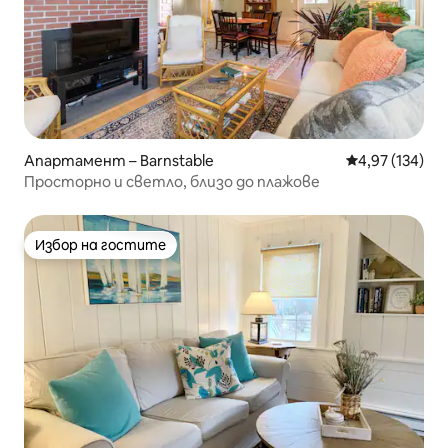
Апартамент – Barnstable
Средна оценка
4,97 (134)
Просторно и светло, близо до плажове
Избор на гостите
Избор на гостите