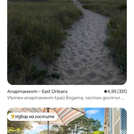
Апартамент – East Orleans
Средна оценка
4,95 (331)
Уютен апартамент край водата, частен достъп до
плажа
Избор на гостите
Най-популярен избор на гостите