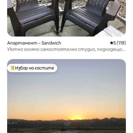
Апартамент – Sandwich
Средна оце
5 (119)
Уютно голямо самостоятелно студио, подходящо
за домашни любимци
Избор на гостите
Най-популярен избор на гостите