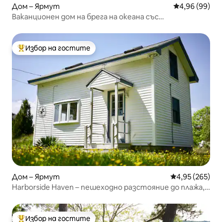
Дом – Ярмут
Средна оценк
4,96 (99)
Ваканционен дом на брега на океана със
самостоятелен плаж за 6 души
Избор на гостите
Най-популярен избор на гостите
Дом – Ярмут
Средна оценка
4,95 (265)
Harborside Haven – пешеходно разстояние до плажа,
ферибота и главната улица
Избор на гостите