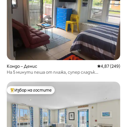
Кондо – Денис
Средна оценка
4,87 (249)
На 5 минути пеша от плажа, супер сладък
апартамент близо до плажа
Избор на гостите
Най-популярен избор на гостите