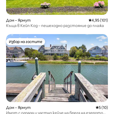
Дом – Ярмут
Средна оценка
4,95 (101)
Къща в Кейп Код – пешеходно разстояние до плажа
Избор на гостите
Избор на гостите
Дом – Ярмут
Средна оц
5 (10)
Имот с ограда и частно кейче на брега на езерото