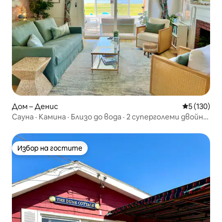
Дом – Денис
Средна оце
5 (130)
Сауна · Камина · Близо до вода · 2 суперголеми двойни
легла · КучетаДа
Избор на гостите
Избор на гостите