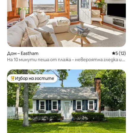
Дом – Eastham
Средна оц
5 (12)
На 10 минути пеша от плажа – невероятна гледка и
огромна тераса
Избор на гостите
Най-популярен избор на гостите