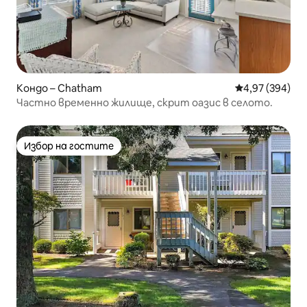
Кондо – Chatham
Средна оценка
4,97 (394)
Частно временно жилище, скрит оазис в селото.
Избор на гостите
Избор на гостите