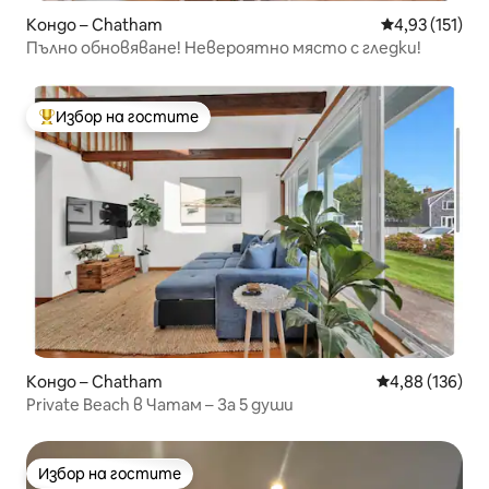
Кондо – Chatham
Средна оценка
4,93 (151)
Пълно обновяване! Невероятно място с гледки!
Избор на гостите
Най-популярен избор на гостите
Кондо – Chatham
Средна оценка
4,88 (136)
Private Beach в Чатам – За 5 души
Избор на гостите
Избор на гостите