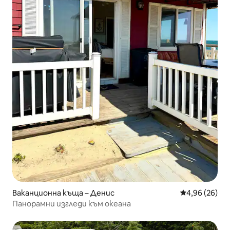
Ваканционна къща – Денис
Средна оценк
4,96 (26)
Панорамни изгледи към океана