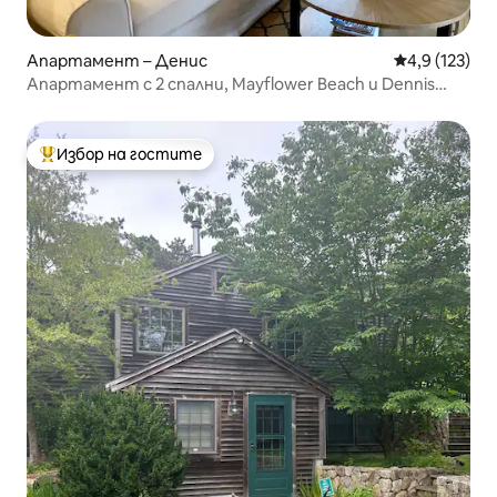
Апартамент – Денис
Средна оценк
4,9 (123)
Апартамент с 2 спални, Mayflower Beach и Dennis
Village
Избор на гостите
Най-популярен избор на гостите