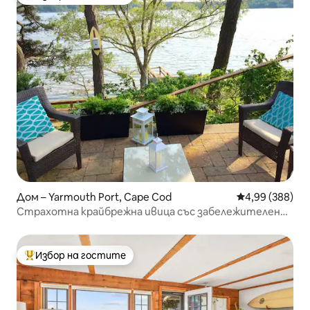
Най-популярен избор на гостите
Дом – Yarmouth Port, Cape Cod
Средна оценка
4,99 (388)
Страхотна крайбрежна ивица със забележителен
изглед към залеза!
Избор на гостите
Най-популярен избор на гостите