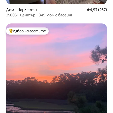
Дом – Чарлстън
Средна оценка
4,97 (267)
2500SF, център, 1849, дом с басейн!
Избор на гостите
Най-популярен избор на гостите