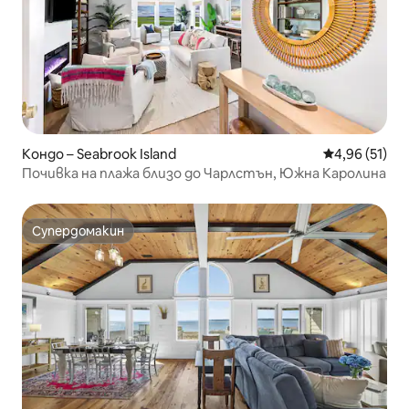
Кондо – Seabrook Island
Средна оценк
4,96 (51)
Почивка на плажа близо до Чарлстън, Южна Каролина
Супердомакин
Супердомакин