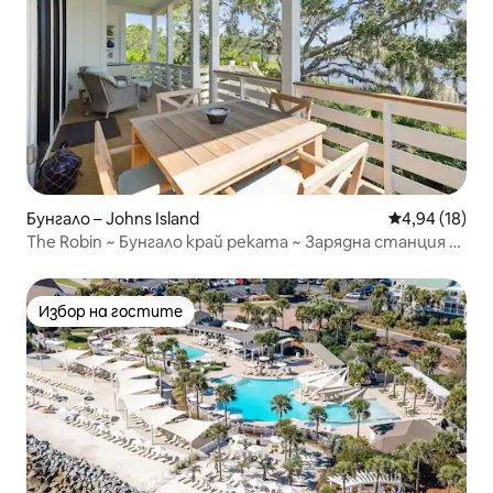
Бунгало – Johns Island
Средна оценк
4,94 (18)
The Robin ~ Бунгало край реката ~ Зарядна станция за
електромобили
Избор на гостите
Избор на гостите