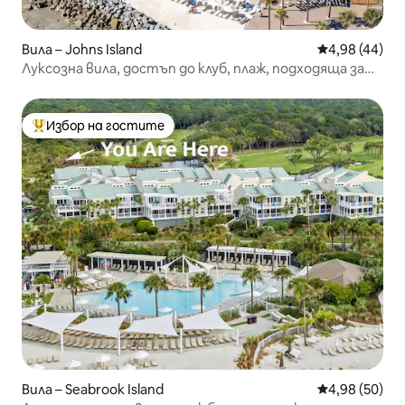
Вила – Johns Island
Средна оценк
4,98 (44)
Луксозна вила, достъп до клуб, плаж, подходяща за
домашни любимци
Избор на гостите
Най-популярен избор на гостите
Вила – Seabrook Island
Средна оценк
4,98 (50)