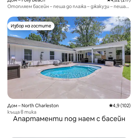
Отопляем басейн – пеша до плажа – джакузи – пеша
до плажа!
Избор на гостите
Избор на гостите
Дом – North Charleston
Средна оценк
4,9 (102)
къща в тика
Апартаменти под наем с басейн