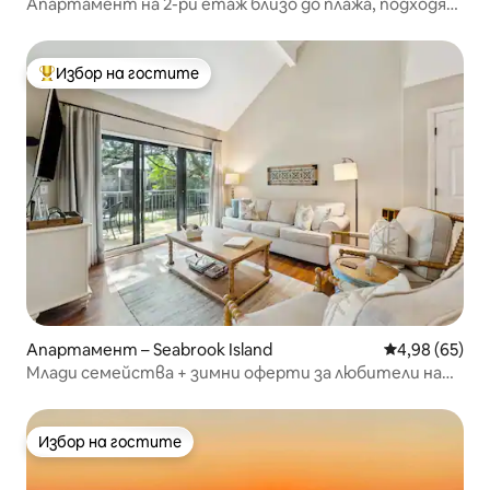
Апартамент на 2-ри етаж близо до плажа, подходящ
за кучета
Избор на гостите
Най-популярен избор на гостите
Апартамент – Seabrook Island
Средна оценк
4,98 (65)
Млади семейства + зимни оферти за любители на
снега – достъп до клуб
Избор на гостите
Избор на гостите