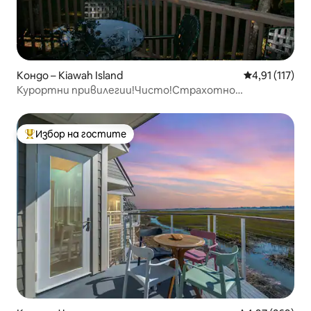
Кондо – Kiawah Island
Средна оценк
4,91 (117)
Курортни привилегии!Чисто!Страхотно
местоположение!
Избор на гостите
Най-популярен избор на гостите