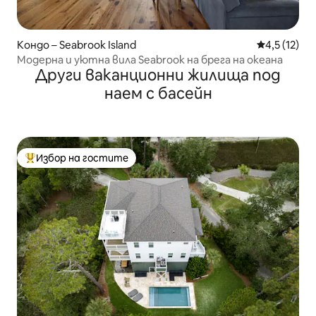
Кондо – Seabrook Island
Средна оцен
4,5 (12)
Модерна и уютна вила Seabrook на брега на океана
Други ваканционни жилища под
наем с басейн
Избор на гостите
Най-популярен избор на гостите