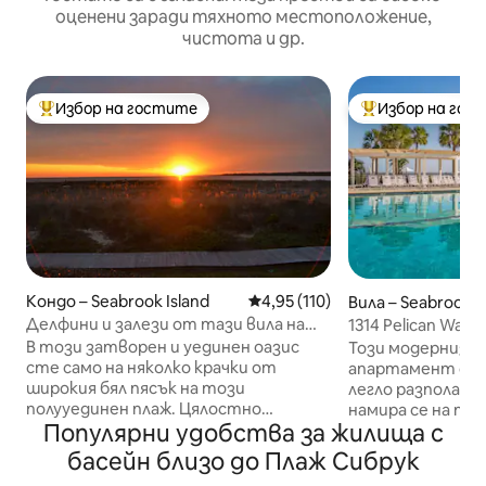
оценени заради тяхното местоположение,
чистота и др.
Избор на гостите
Избор на гос
Най-популярен избор на гостите
Най-популярен 
Кондо – Seabrook Island
Средна оценка: 4,95 от 5, 11
4,95 (110)
Вила – Seabrook I
Делфини и залези от тази вила на
1314 Pelican Watch 
първа линия!
удобства, разпр
В този затворен и уединен оазис
Този модернизир
сте само на няколко крачки от
апартамент със 
широкия бял пясък на този
легло разполага
полууединен плаж. Цялостно
намира се на пла
Популярни удобства за жилища с
почистване и дезинфекция в този
океана, с басейни
крайен апартамент на 1-ви етаж,
ресторанти, го
басейн близо до Плаж Сибрук
който побира 4 души на истински
спортове, и е п