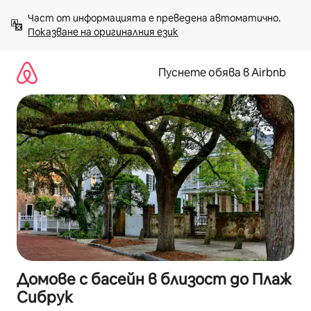
Пропускане
Част от информацията е преведена автоматично. 
към
Показване на оригиналния език
съдържанието
Пуснете обява в Airbnb
Домове с басейн в близост до Плаж
Сибрук