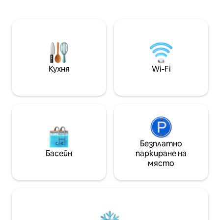
легла, двойно легло в спалнята и
Вашият апартам
двойно легло „Мърфи“ във
от частен дост
всекидневната. 2 пълни бани. Смарт
„Пеликан“ по ва
телевизори. Оборудваната кухня
над дюни и морск
предоставя всички тенджери и
секунди от пясък
тигани за готвене; основни
делфините и костен
подправки, зехтин, оцет,
4 възрастни плю
пластмасово фолио и алуминиево
2 години. БЕЗП
Кухня
Wi-Fi
фолио. Всичко необходимо за плажа е
УДОБСТВА с вали
осигурено; сешоари; всички
попълнен догово
препарати, сапуни и хартиени
кредитна карта. 
продукти са заредени. Пералня/
пари в брой. Лиц
сушилня. БЕЗ ДОМАШНИ ЛЮБИМЦИ
ИЛИ ПАРТИТА. STR2025-000007
Безплатно
Басейн
паркиране на
място