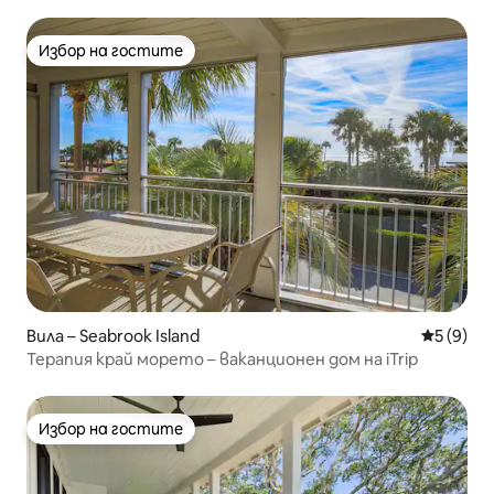
басейн!
Избор на гостите
Избор на гостите
Вила – Seabrook Island
Средна о
5 (9)
Терапия край морето – ваканционен дом на iTrip
Избор на гостите
Избор на гостите