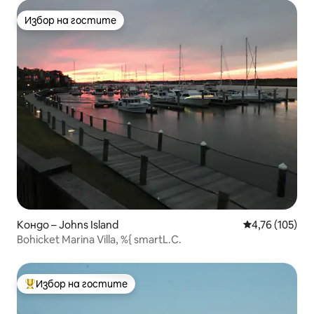
Избор на гостите
Избор на гостите
Кондо – Johns Island
Средна оценка
4,76 (105)
Bohicket Marina Villa, %{ smartL.C.
Избор на гостите
Най-популярен избор на гостите