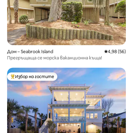
Дом – Seabrook Island
Средна оценк
4,98 (56)
Прегръщаща се морска ваканционна къща!
Избор на гостите
Най-популярен избор на гостите