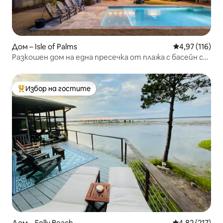
Дом – Isle of Palms
Средна оценка
4,97 (116)
Разкошен дом на една пресечка от плажа с басейн с
подгряване
Избор на гостите
Най-популярен избор на гостите
Дом – Folly Beach
Средна оценка
4,82 (217)