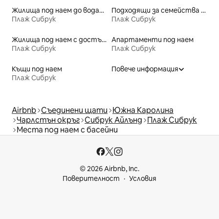
Жилища под наем до водата
Подходящи за семейства места под наем
Плаж Сибрук
Плаж Сибрук
Жилища под наем с достъп до плажа
Апартаменти под наем
Плаж Сибрук
Плаж Сибрук
Къщи под наем
Повече информация
Плаж Сибрук
Airbnb
Съединени щати
Южна Каролина
Чарлстън окръг
Сибрук Айлънд
Плаж Сибрук
Места под наем с басейни
© 2026 Airbnb, Inc.
Поверителност
Условия