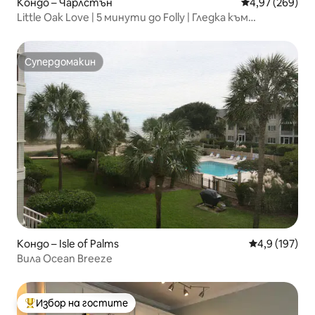
Кондо – Чарлстън
Средна оценка
4,97 (269)
Little Oak Love | 5 минути до Folly | Гледка към
блатото
Супердомакин
Супердомакин
Кондо – Isle of Palms
Средна оценк
4,9 (197)
Вила Ocean Breeze
Избор на гостите
Най-популярен избор на гостите