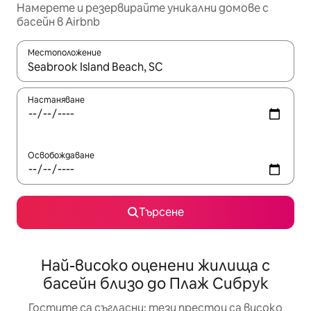
Намерете и резервирайте уникални домове с
басейн в Airbnb
Местоположение
Когато резултатите се покажат, използвайте клавишите 
Настаняване
Освобождаване
Търсене
Най-високо оценени жилища с
басейн близо до Плаж Сибрук
Гостите са съгласни: тези престои са високо