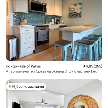
Кондо – Isle of Palms
Средна оценка
4,85 (265)
Апартамент на брега на океана в IOP с частен кей
Избор на гостите
Най-популярен избор на гостите