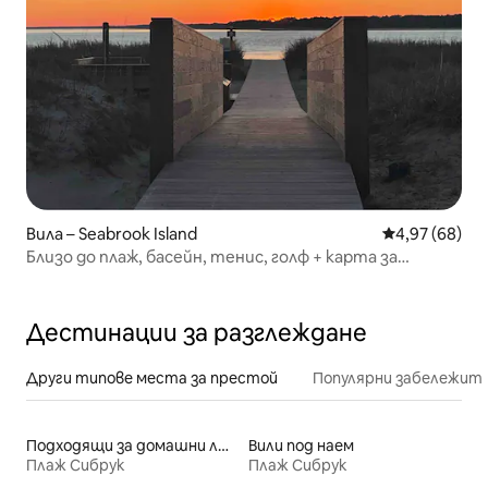
Вила – Seabrook Island
Средна оценк
4,97 (68)
Близо до плаж, басейн, тенис, голф + карта за
удобства
Дестинации за разглеждане
Други типове места за престой
Популярни забележит
Подходящи за домашни любимци места под наем
Вили под наем
Плаж Сибрук
Плаж Сибрук