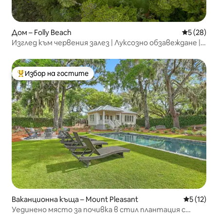
Дом – Folly Beach
Средна оц
5 (28)
Изглед към червения залез | Луксозно обзавеждане |
Отопляем басейн
Избор на гостите
Най-популярен избор на гостите
Ваканционна къща – Mount Pleasant
Средна оц
5 (12)
Уединено място за почивка в стил плантация с