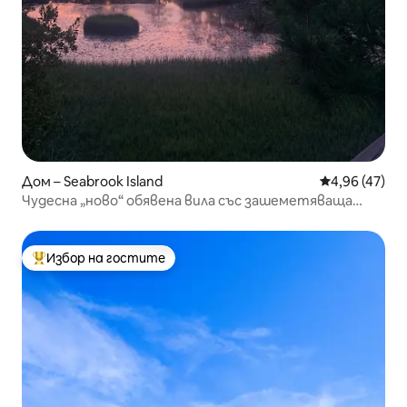
Дом – Seabrook Island
Средна оценк
4,96 (47)
Чудесна „ново“ обявена вила със зашеметяваща
кухня
Избор на гостите
Най-популярен избор на гостите