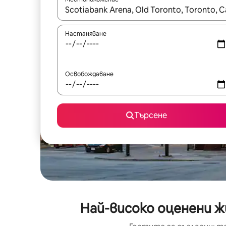
Когато резултатите се покажат, използвайт
Настаняване
Освобождаване
Търсене
Най-високо оценени ж