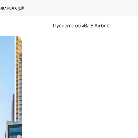
налния език
Пуснете обява в Airbnb