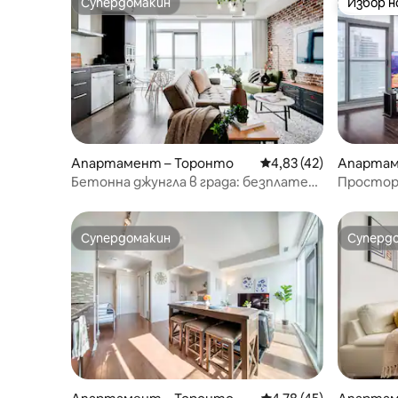
Супердомакин
Избор 
Супердомакин
Избор 
Апартамент – Торонто
Средна оценка: 4,83 
4,83 (42)
Апартам
Бетонна джунгла в града: безплатен
Просторе
паркинг и изглед към града
центъра 
СиЕн Тау
Супердомакин
Суперд
Супердомакин
Суперд