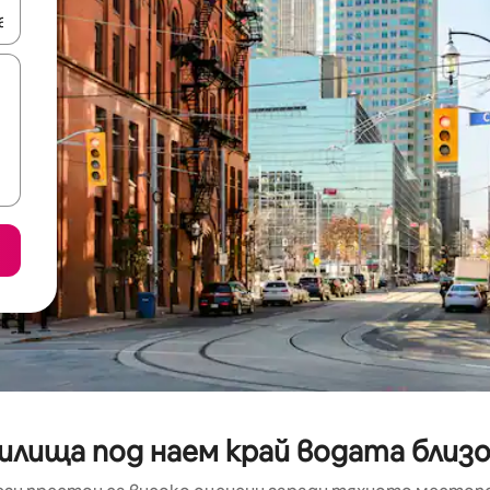
е клавишите със стрелки нагоре и надолу или навигирайте с д
илища под наем край водата близ