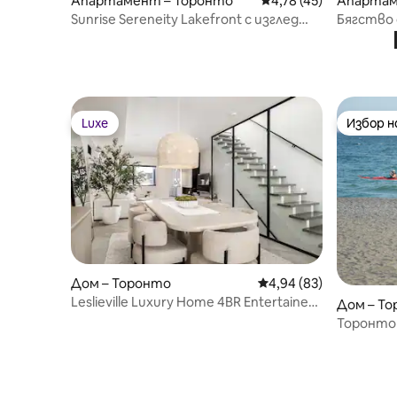
Апартамент – Торонто
Средна оценка: 4,78 
4,78 (45)
Апартам
Sunrise Sereneity Lakefront с изглед
Бягство 
към Си Ен Тауър
Luxe
Избор 
Luxe
Избор 
Дом – Торонто
Средна оценка: 4,94 
4,94 (83)
Leslieville Luxury Home 4BR Entertainer's
Дом – Т
Dream
Торонто 