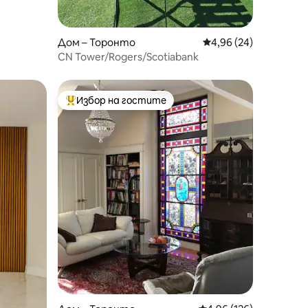
Дом – Торонто
Средна оценка: 4,96
4,96 (24)
CN Tower/Rogers/Scotiabank
Избор на гостите
тите
Най-популярен избор на гостите