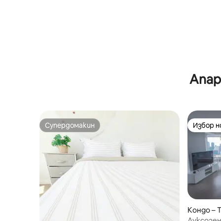
Апар
Супердомакин
Избор 
Супердомакин
Избор 
Кондо – 
Луксозен