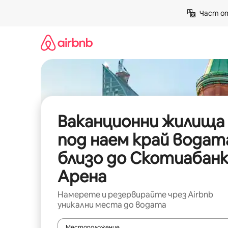
Пропускане
Част от
към
съдържанието
Ваканционни жилища
под наем край водат
близо до Скотиабан
Арена
Намерете и резервирайте чрез Airbnb
уникални места до водата
Местоположение