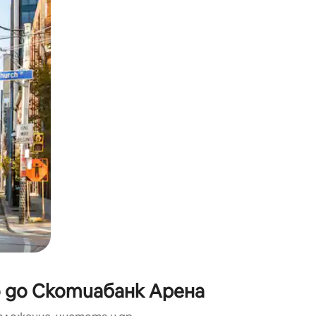
окосване или плъзгане.
о до Скотиабанк Арена