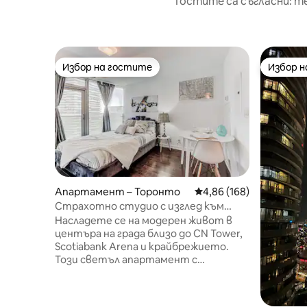
Гостите са съгласни: т
Избор на гостите
Избор 
Избор на гостите
Избор 
Апартамент – Торонто
Средна оценка: 4,86 о
4,86 (168)
Страхотно студио с изглед към
езерото и CN Tower
Насладете се на модерен живот в
центъра на града близо до CN Tower,
Scotiabank Arena и крайбрежието.
Този светъл апартамент с
отворена концепция предлага
напълно оборудвана кухня, удобен
салон и прозорци от пода до тавана.