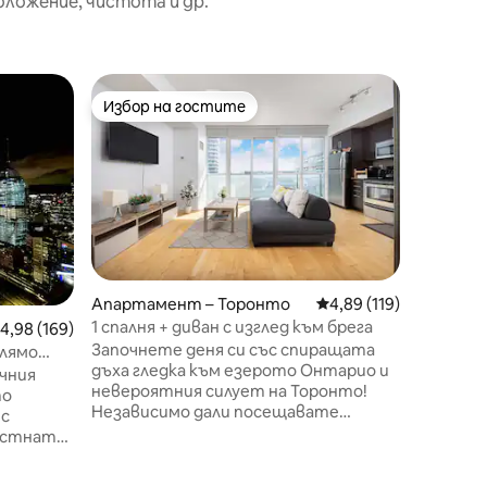
оложение, чистота и др.
Кондо –
Избор на гостите
Суперд
тите
Избор на гостите
Суперд
Луксозе
на града
Избягайт
спалня 
на 5 мин
центъра
кола от
в луксоз
Торонто
похвали 
Апартамент – Торонто
Средна оценка: 4,89 
4,89 (119)
нашите 
1 спалня + диван с изглед към брега
редна оценка: 4,98 от 5, 169 отзива
4,98 (169)
вашите 
Започнете деня си със спиращата
безпроб
олямо
дъха гледка към езерото Онтарио и
комфорт
Торонто!
чния
невероятния силует на Торонто!
до маги
то
Независимо дали посещавате
уличнит
 с
Торонто по работа, или за
се в пр
естната
удоволствие, оживеният център
вана, на
йз“ –
несъмнено е сърцето на този красив
комфорт
оятелни