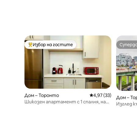
Избор на гостите
Суперд
Най-популярен избор на гостите
Суперд
Дом – Торонто
Средна оценка: 4,97 
4,97 (33)
Дом – Т
Шикозен апартамент с 1 спалня, на
Изглед к
няколко крачки от плажовете и
паркинг,
крайбрежната алея