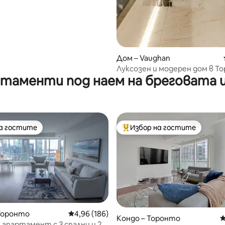
Дом – Vaughan
Луксозен и модерен дом в То
таменти под наем на бреговата 
паркинг, двор
на гостите
Избор на гостите
на гостите
Най-популярен избор на гос
Торонто
Средна оценка: 4,96 от 5, 186 отзива
4,96 (186)
Кондо – Торонто
С
 апартамент с 3 спални и 2