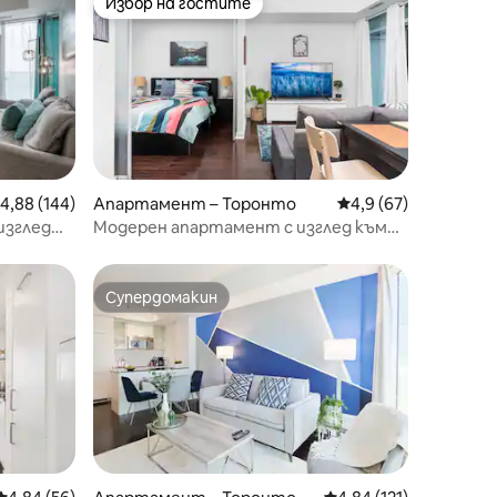
Избор на гостите
Избор на гостите
редна оценка: 4,88 от 5, 144 отзива
4,88 (144)
Апартамент – Торонто
Средна оценка: 4,9
4,9 (67)
изглед
Модерен апартамент с изглед към
Си Ен Тауър в близост до атракции
Супердомакин
Супердомакин