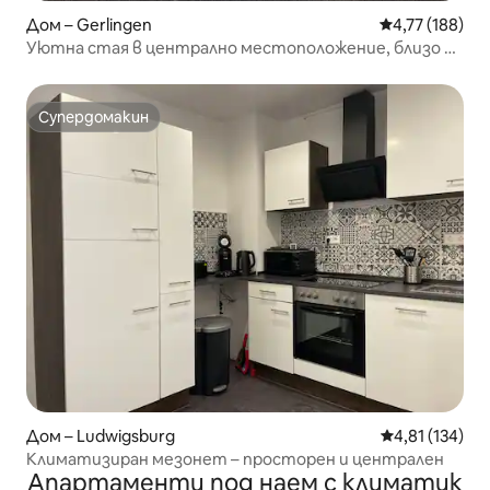
Дом – Gerlingen
Средна оценка
4,77 (188)
Уютна стая в централно местоположение, близо до
панаира
Супердомакин
Супердомакин
Дом – Ludwigsburg
Средна оценка
4,81 (134)
Климатизиран мезонет – просторен и централен
Апартаменти под наем с климатик