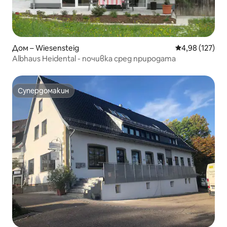
Дом – Wiesensteig
Средна оценка
4,98 (127)
Albhaus Heidental - почивка сред природата
Супердомакин
Супердомакин