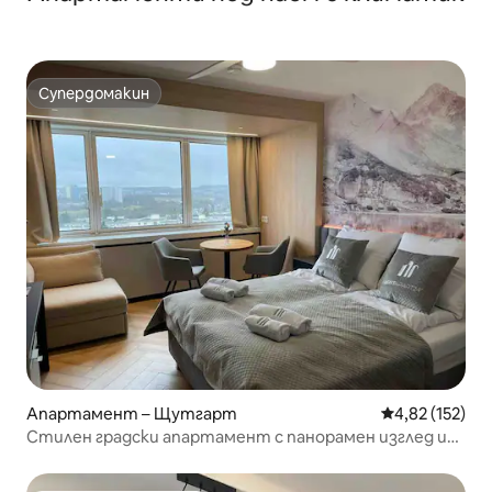
Супердомакин
Супердомакин
Апартамент – Щутгарт
Средна оценка
4,82 (152)
Стилен градски апартамент с панорамен изглед и
топ местоположение