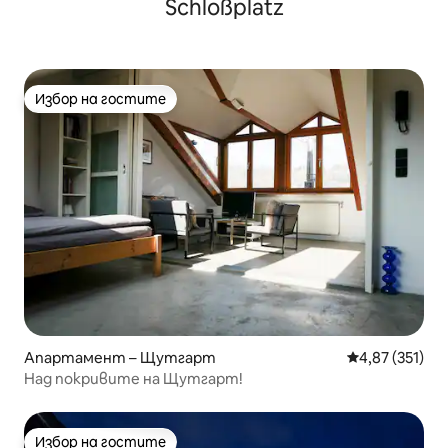
Schloßplatz
Избор на гостите
Избор на гостите
Апартамент – Щутгарт
Средна оценка
4,87 (351)
Над покривите на Щутгарт!
Избор на гостите