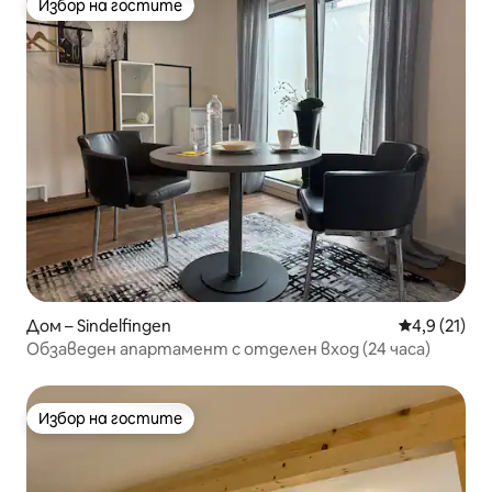
Избор на гостите
Избор на гостите
Дом – Sindelfingen
Средна оцен
4,9 (21)
Обзаведен апартамент с отделен вход (24 часа)
Избор на гостите
Избор на гостите