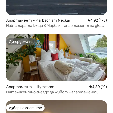
Апартамент – Marbach am Neckar
Средна оценка
4,92 (178)
Най-старата къща в Марбах – апартамент на два
етажа
Супердомакин
Супердомакин
Апартамент – Щутгарт
Средна оценк
4,89 (19)
Интелигентно гнездо за живот – апартаменти
ComfyHome
Избор на гостите
Избор на гостите