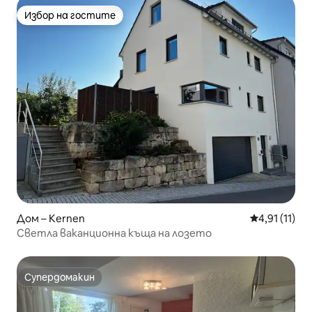
Избор на гостите
Избор на гостите
Дом – Kernen
Средна оцен
4,91 (11)
Светла ваканционна къща на лозето
Супердомакин
Супердомакин