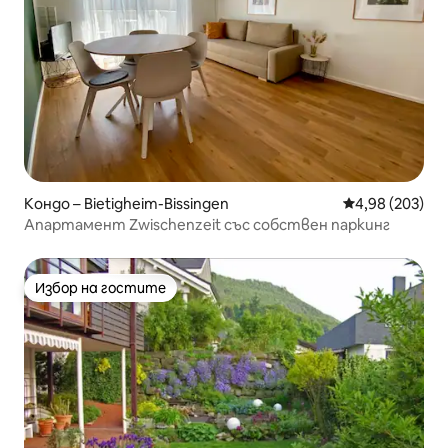
Кондо – Bietigheim-Bissingen
Средна оценка
4,98 (203)
Апартамент Zwischenzeit със собствен паркинг
Избор на гостите
Избор на гостите