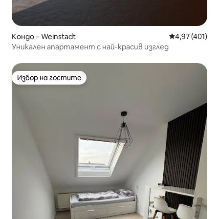
Кондо – Weinstadt
Средна оценка
4,97 (401)
Уникален апартамент с най-красив изглед
Избор на гостите
Избор на гостите