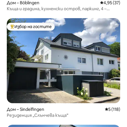
Дом – Böblingen
Средна оценк
4,95 (37)
Къща и градина, кухненски остров, паркинг, 4 –
8 души
Избор на гостите
Най-популярен избор на гостите
Дом – Sindelfingen
Средна оце
5 (118)
Резиденция „Слънчева къща“