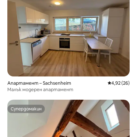
Апартамент – Sachsenheim
Средна оценк
4,92 (26)
Малък модерен апартамент
Супердомакин
Супердомакин