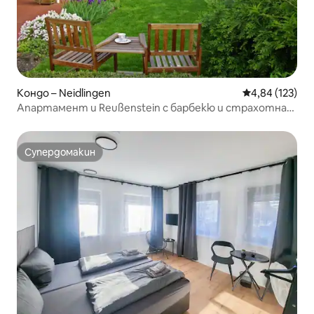
Кондо – Neidlingen
Средна оценка
4,84 (123)
Апартамент и Reußenstein с барбекю и страхотна
градина
Супердомакин
Супердомакин