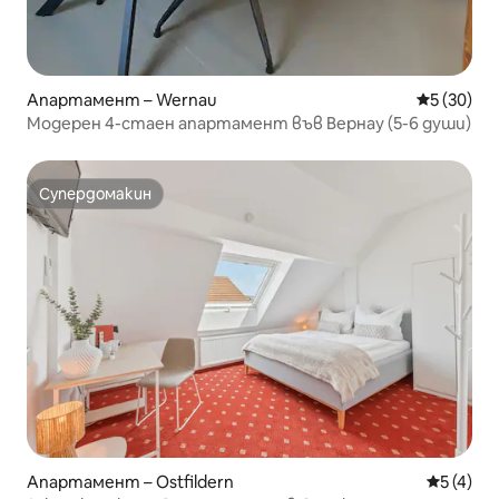
Апартамент – Wernau
Средна оц
5 (30)
Модерен 4-стаен апартамент във Вернау (5-6 души)
Супердомакин
Супердомакин
Апартамент – Ostfildern
Средна о
5 (4)