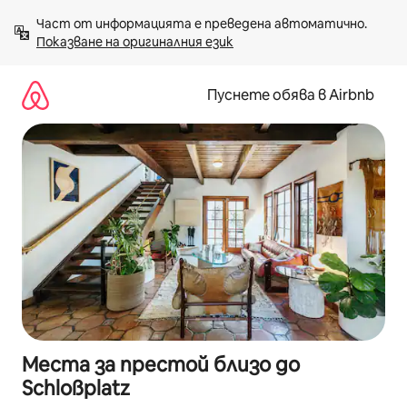
Пропускане
Част от информацията е преведена автоматично. 
към
Показване на оригиналния език
съдържанието
Пуснете обява в Airbnb
Места за престой близо до
Schloßplatz