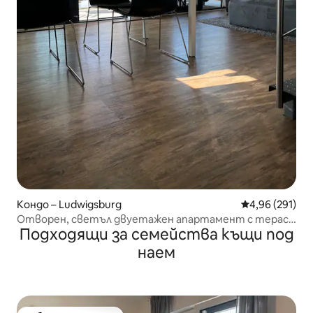
Кондо – Ludwigsburg
Средна оценка
4,96 (291)
Отворен, светъл двуетажен апартамент с тераса
Подходящи за семейства къщи под
(10P)
наем