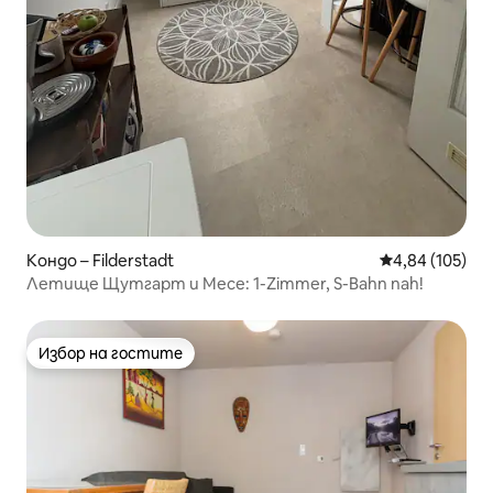
Кондо – Filderstadt
Средна оценка
4,84 (105)
Летище Щутгарт и Месе: 1-Zimmer, S-Bahn nah!
Избор на гостите
Избор на гостите