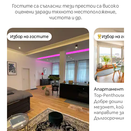
Гостите са съгласни: тези престои са високо
оценени заради тяхното местоположение,
чистота и др.
Избор на гостите
Избор на гос
Избор на гостите
Най-популярен 
Апартамент – Fil
Top-Penthouse Stu
Airport | Тераса
Добре дошли в т
мезонет, който
направите за кр
Дългосрочният 
непосредствена
летище Щутгар