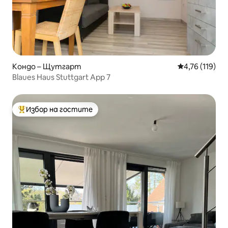
Кондо – Щутгарт
Средна оценка
4,76 (119)
Blaues Haus Stuttgart App 7
Избор на гостите
Най-популярен избор на гостите