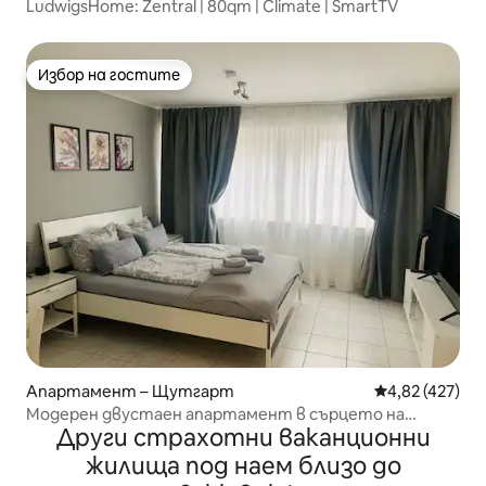
LudwigsHome: Zentral | 80qm | Climate | SmartTV
Избор на гостите
Избор на гостите
Апартамент – Щутгарт
Средна оценка
4,82 (427)
Модерен двустаен апартамент в сърцето на
Други страхотни ваканционни
Щутгарт
жилища под наем близо до