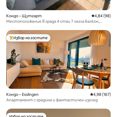
Кондо – Щутгарт
Средна оценк
4,84 (98)
Местоположение в града 4 стаи 7 легла Балкон,
Netflix, Интернет
Избор на гостите
Най-популярен избор на гостите
Кондо – Esslingen
Средна оценка
4,98 (167)
Апартамент с градина и фантастичен изглед
Избор на гостите