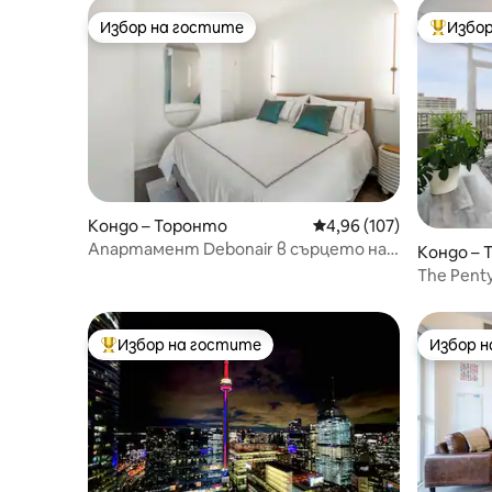
Избор на гостите
Избор
Избор на гостите
Най-поп
Кондо – Торонто
Средна оценка: 4,96 о
4,96 (107)
Апартамент Debonair в сърцето на
Кондо – 
Торонто с безплатно паркиране
The Pent
басейн, 
Избор на гостите
Избор 
Най-популярен избор на гостите
Избор 