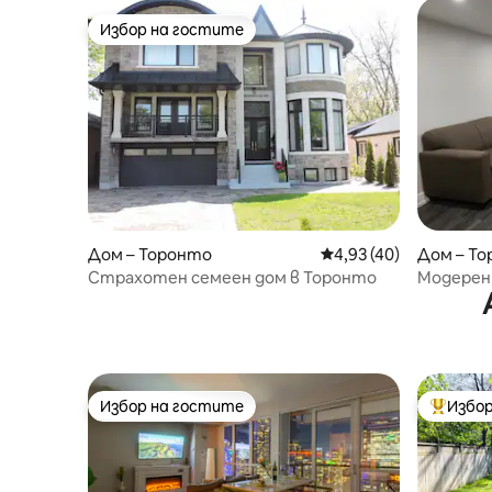
паркинг
Избор на гостите
Избор на гостите
Дом – Торонто
Средна оценка: 4,93 
4,93 (40)
Дом – Т
Страхотен семеен дом в Торонто
Модерен 
минути о
Избор на гостите
Избор
Избор на гостите
Най-поп