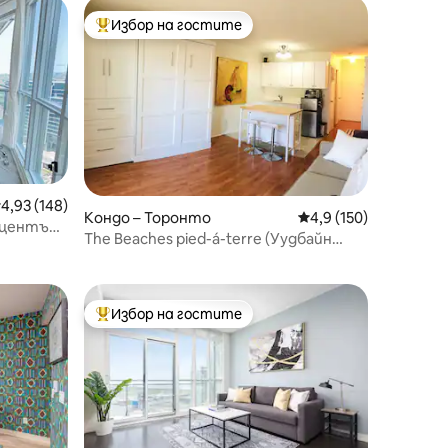
Избор на гостите
Най-популярен избор на гостите
редна оценка: 4,93 от 5, 148 отзива
4,93 (148)
Кондо – Торонто
Средна оценка: 4,9 
4,9 (150)
 центъра
The Beaches pied-á-terre (Уудбайн
Бийч)
Избор на гостите
Най-популярен избор на гостите