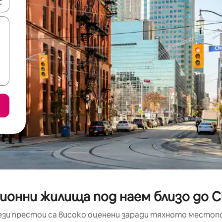
е клавишите със стрелки нагоре и надолу или навигирайте с д
ционни жилища под наем близо до 
ези престои са високо оценени заради тяхното местоп