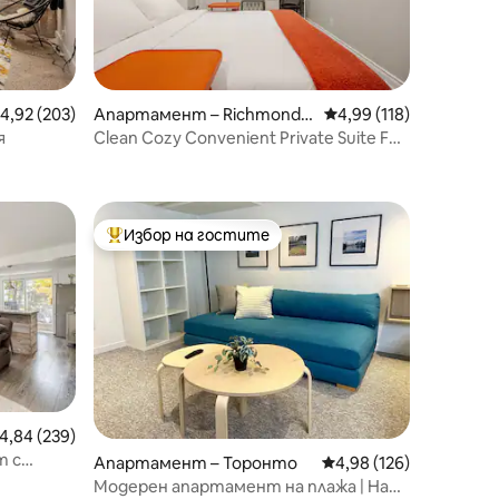
редна оценка: 4,92 от 5, 203 отзива
4,92 (203)
Апартамент – Richmond
Средна оценка: 4,99 
4,99 (118)
Hill
я
Clean Cozy Convenient Private Suite Full
Amenities
Избор на гостите
Най-популярен избор на гостите
редна оценка: 4,84 от 5, 239 отзива
4,84 (239)
т с
Апартамент – Торонто
Средна оценка: 4,98 
4,98 (126)
Модерен апартамент на плажа | На