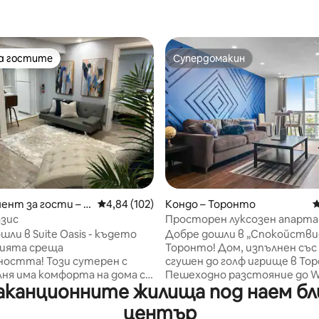
на гостите
Супердомакин
на гостите
Супердомакин
от 5, 40 отзива
нт за гости – Т
Средна оценка: 4,84 от 5, 102 отзива
4,84 (102)
Кондо – Торонто
С
зис
Просторен луксозен апарт
Безплатно паркиране в Тор
шли в Suite Oasis - където
Добре дошли в „Спокойстви
цията среща
Торонто! Дом, изпълнен със слънце,
ността! Този сутерен с
сгушен до голф игрище в То
лня има комфорта на дома с
Пешеходно разстояние до W
аканционните жилища под наем бл
сновни нужди от кухня и баня
магазини за хранителни сто
а хотел. Докато
Shoppers Drug Mart, LCBO/Bee
център
ме време на закрито,
много ресторанти. Магистр