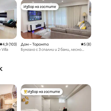
Избор на гостите
тите
Избор на гостите
Средна оценка: 4,9 от 5, 103 отзива
4,9 (103)
Дом – Торонто
Средна оценка: 
5 (8)
Villa
Бунгало с 3 спални и 2 бани, лесно
пътуване, на 30 минути до центъра
к
Избор на гостите
Най-популярен избор на гостите