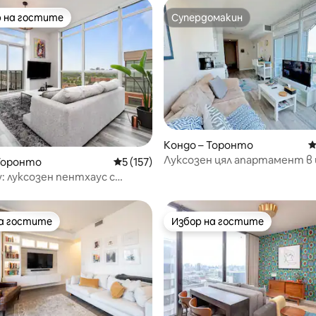
 на гостите
Супердомакин
улярен избор на гостите
Супердомакин
т 5, 107 отзива
Кондо – Торонто
С
Луксозен цял апартамент в
Торонто
Средна оценка: 5 от 5, 157 отзива
5 (157)
на града + паркинг
y: луксозен пентхаус с
хидромасажна вана
на гостите
Избор на гостите
на гостите
Избор на гостите