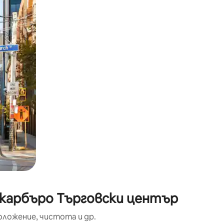
окосване или плъзгане.
Скарбъро Търговски център
оложение, чистота и др.