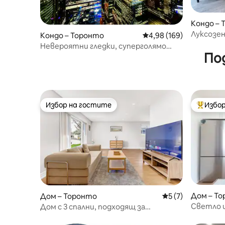
Кондо – 
Луксозе
Кондо – Торонто
Средна оценка: 4,98 о
4,98 (169)
града за 
Невероятни гледки, суперголямо
По
двойно легло, в сърцето на Торонто!
Избор на гостите
Избор
Избор на гостите
Най-поп
Дом – Т
Дом – Торонто
Средна оценка: 5
5 (7)
Светло 
Дом с 3 спални, подходящ за
3 спални 
семейства – за 10 души | Безплатен