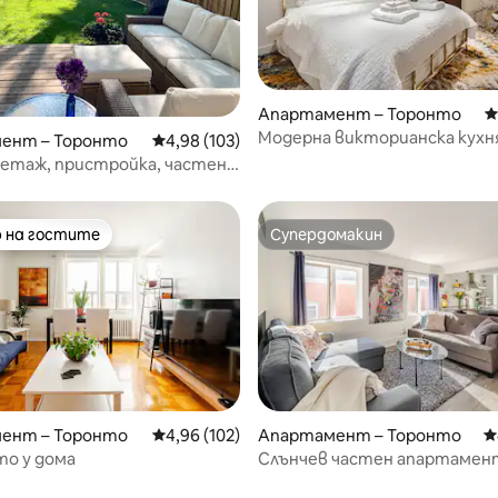
т 5, 154 отзива
Апартамент – Торонто
С
Модерна викторианска кухн
ент – Торонто
Средна оценка: 4,98 от 5, 103 отзива
4,98 (103)
етаж, пристройка, частен
и оазис, добре дошли
 на гостите
Супердомакин
улярен избор на гостите
Супердомакин
ент – Торонто
Средна оценка: 4,96 от 5, 102 отзива
4,96 (102)
Апартамент – Торонто
С
то у дома
Слънчев частен апартамен
т 5, 123 отзива
балкон на върха на дърво