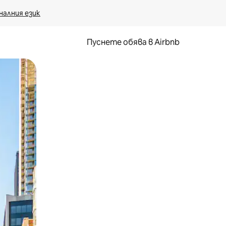
налния език
Пуснете обява в Airbnb