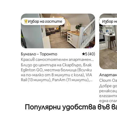
Избор на гостите
Избор 
Най-популярен избор на гостите
Избор 
Бунгало – Торонто
Средна оценка: 5 
5 (40)
Красив самостоятелен апартамент
с 2 спални и всекидневна, наскоро
Близо до центъра на Скарбъро, влак
реновиран
Eglinton GO, местна болница (всички
Апартаме
на по-малко от 8 минути с кола), VIA
оронто
Rail (13 минути), PanAm (11 минути),
Сюит Оа
TTC автобус (4 минути пеша).
Добре до
Отделен вход с електронна
релакса
ключалка води към цялото
елегант
сутеренско помещение с 5 големи
една спа
прозореца (1 от тях е
Популярни удобства във в
всички о
противопожарен изход). Включва
с усещане з
душ, хладилник, всекидневна с Г-
прекарва