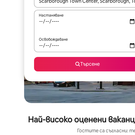
Когато резултатите се покажат, използвайт
Настаняване
Освобождаване
Търсене
Най-високо оценени вакан
Гостите са съгласни: т