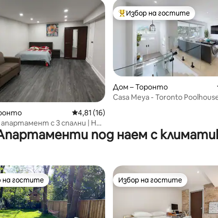
Избор на гостите
Най-популярен избор на гос
Дом – Торонто
Casa Meya - Toronto Poolhouse 
от 5, 40 отзива
оронто
Средна оценка: 4,81 от 5, 16 отзива
4,81 (16)
апартамент с 3 спални | На
Апартаменти под наем с климати
т магистрала 401 и TTC/Go
 на гостите
Избор на гостите
улярен избор на гостите
Избор на гостите