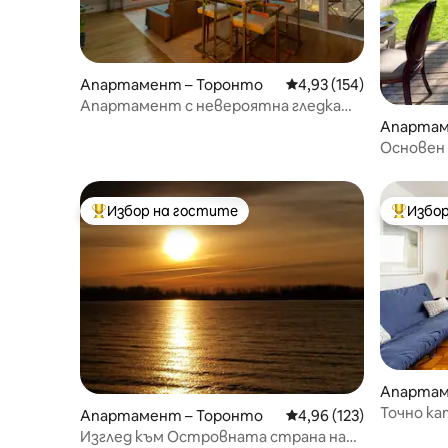
Апартамент – Торонто
Средна оценка: 4,93 о
4,93 (154)
Апартамент с невероятна гледка
към хоризонта, на няколко крачки от
Апартам
Си Ен Тауър
Основен 
градинск
кучета!
Избор на гостите
Избор
Най-популярен избор на гостите
Най-поп
Апартам
Точно ка
Апартамент – Торонто
Средна оценка: 4,96 о
4,96 (123)
Изглед към Островната страна на