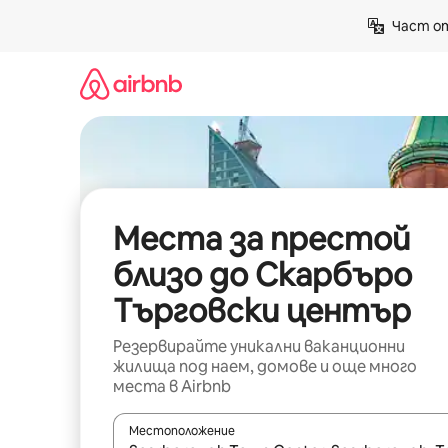
Пропускане
Част от
към
съдържанието
Места за престой
близо до Скарбъро
Търговски център
Резервирайте уникални ваканционни
жилища под наем, домове и още много
места в Airbnb
Местоположение