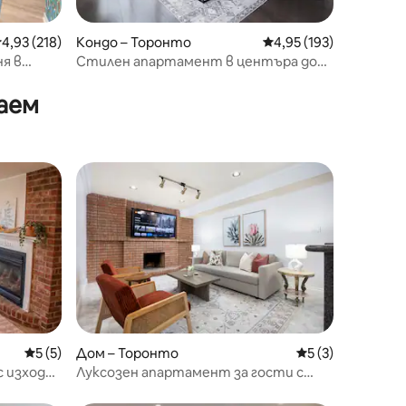
редна оценка: 4,93 от 5, 218 отзива
4,93 (218)
Кондо – Торонто
Средна оценка: 4,95 
4,95 (193)
я в
Стилен апартамент в центъра до
Rogers Centre
аем
Средна оценка: 5 от 5, 5 отзива
5 (5)
Дом – Торонто
Средна оценка: 
5 (3)
 изход
Луксозен апартамент за гости с
2 спални и 2 бани близо до STC, UTSC